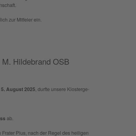
nschaft.
ch zur Mit­feier ein.
us M. Hildebrand OSB
15. Augu­st 2025
, durf­te unse­re Klo­ster­ge­
ess
ab.
Fra­ter Pius, nach der Regel des hei­li­gen