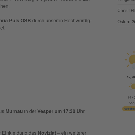
­hen.
Christi 
Maria Puls OSB
durch unse­ren Hoch­wür­dig­
Ostern 2
et.
Sa, 0
14 / 
Son
us
Mur­nau
in der
Vesper um 17:30 Uhr
r Ein­klei­dung das
Novi­ziat
– ein wei­te­rer