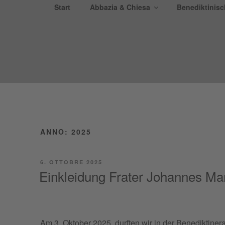
Salta
Start
Abbazia & Chiesa
Benediktinis
al
BENE
contenuto
Kloster Weltenb
ANNO:
2025
PUBBLICATO
6. OTTOBRE 2025
IL
Einkleidung Frater Johannes Ma
Am 3. Okto­ber 2025, durf­ten wir in der Bene­dik­ti­ne­r