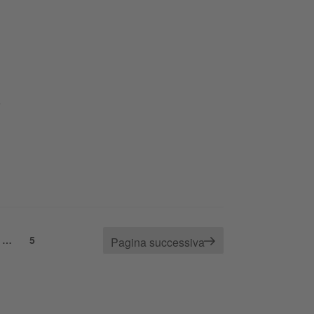
e
na
Pagina
…
5
Pagina successiva