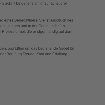
m Schritt bin­det er sich für zunä­ch­st drei
 eines Bene­dik­ti­ners: Sie ist Ausdruck des
Gott zu die­nen und in der Gemein­schaft zu
 Pro­fes­sfor­mel, die er eige­n­hän­dig auf dem
ben, und bit­ten um das beglei­ten­de Gebet für
­ner Beru­fung Freu­de, Kraft und Erfül­lung