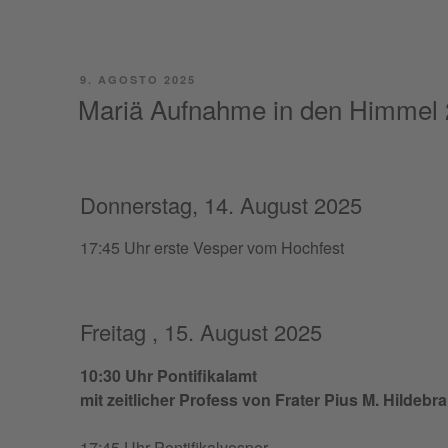
PUBBLICATO
9. AGOSTO 2025
IL
Mariä Aufnahme in den Himmel
Donnerstag, 14. August 2025
17:45 Uhr erste Vesper vom Hochfest
Freitag , 15. August 2025
10:30 Uhr Pontifikalamt
mit zei­tli­cher Pro­fess von Fra­ter Pius M. Hil­de­
17:45 Uhr Pontifikalvesper