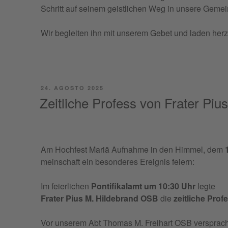
Schritt auf sei­nem gei­stli­chen Weg in unse­re Gemei
Wir beglei­ten ihn mit unse­rem Gebet und laden herz­li
PUBBLICATO
24. AGOSTO 2025
IL
Zeitliche Profess von Frater Pi
Am Hoch­fe­st Mariä Auf­nah­me in den Him­mel, dem
mein­schaft ein beson­de­res Erei­gnis feiern:
Im feier­li­chen
Pon­ti­fi­ka­lamt um 10:30 Uhr
legte
Fra­ter Pius M. Hil­de­brand OSB
die
zei­tli­che Pro­f
Vor unse­rem Abt Tho­mas M. Frei­hart OSB ver­sprach 