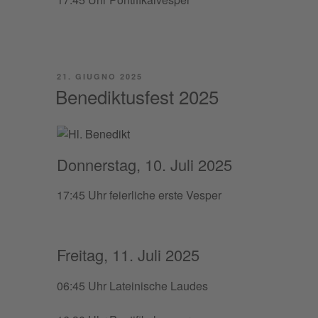
PUBBLICATO
21. GIUGNO 2025
IL
Benediktusfest 2025
Donnerstag, 10. Juli 2025
17:45 Uhr feier­li­che erste Vesper
Freitag, 11. Juli 2025
06:45 Uhr Latei­ni­sche Laudes