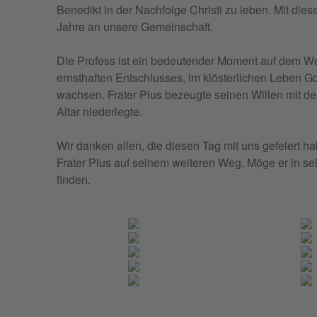
Bene­dikt in der Nach­fol­ge Chri­sti zu leben. Mit die­se
Jah­re an unse­re Gemeinschaft.
Die Pro­fess ist ein bedeu­ten­der Moment auf dem Weg
ern­sthaf­ten Entschlus­ses, im klö­ster­li­chen Leben 
wach­sen. Fra­ter Pius bezeug­te sei­nen Wil­len mit der
Altar niederlegte.
Wir dan­ken allen, die die­sen Tag mit uns gefeiert ha
Fra­ter Pius auf sei­nem wei­te­ren Weg. Möge er in sei
finden.