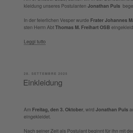
klei­dung unse­res Postu­lan­ten
Jona­than Puls
bege
In der feier­li­chen Vesper wur­de
Fra­ter Johan­nes 
sten Herrn Abt
Tho­mas M. Frei­hart OSB
eingekleid
“Ein­
Leg­gi tut­to
klei­
dung
Fra­
ter
PUBBLICATO
28. SETTEMBRE 2025
Johan­
IL
Einkleidung
nes Maria”
Am
Frei­tag, den 3. Okto­ber
, wird
Jona­than Puls
a
eingekleidet.
Nach sei­ner Zeit als Postu­lant beginnt für ihn mit de