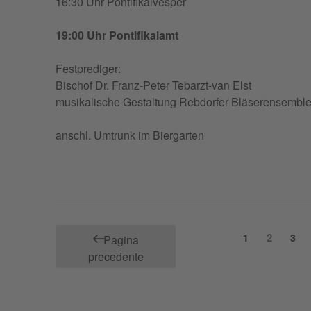
16:30 Uhr Pontifikalvesper
19:00 Uhr Pontifikalamt
Fest­pre­di­ger:
Bischof Dr. Franz-Peter Tebarzt-van Elst
musi­ka­li­sche Gestal­tung Reb­dor­fer Bläserensembl
anschl. Umtrunk im Biergarten
Paginazione
Pagina
Pagina
2
Pagi
1
3
Pagina
degli
precedente
articoli