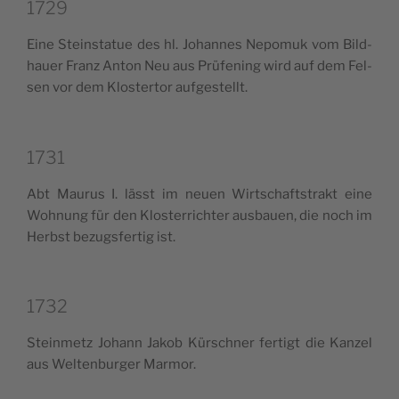
1729
Eine Stein­sta­tue des hl. Johan­nes Nepo­muk vom Bil­d­
hauer Franz Anton Neu aus Prü­fe­ning wird auf dem Fel­
sen vor dem Klo­ster­tor aufgestellt.
1731
Abt Mau­rus I. läs­st im neuen Wir­ts­chaf­tstrakt eine
Woh­nung für den Klo­ster­ri­ch­ter ausbauen, die noch im
Herb­st bezug­sfer­tig ist.
1732
Stein­me­tz Johann Jakob Kür­sch­ner fer­tigt die Kan­zel
aus Welt­en­bur­ger Marmor.