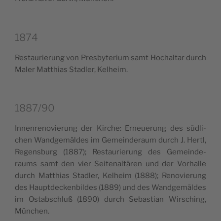
1874
Restau­rie­rung von Pre­sby­te­rium samt Hochal­tar durch
Maler Mat­thias Stad­ler, Kelheim.
1887/90
Innen­re­no­vie­rung der Kir­che: Erneue­rung des süd­li­
chen Wand­ge­mäl­des im Gemein­de­raum durch J. Her­tl,
Regen­sburg (1887); Restau­rie­rung des Gemein­de­
raums samt den vier Sei­te­nal­tä­ren und der Vorhal­le
durch Mat­thias Stad­ler, Kelheim (1888); Reno­vie­rung
des Haupt­dec­ken­bil­des (1889) und des Wand­ge­mäl­des
im Ostab­schluß (1890) durch Seba­stian Wir­sching,
München.