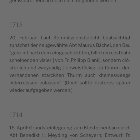
ger Klo­ster­neu­bau noch nicht begon­nen werden.
1713
20. Februar: Laut Kom­mis­sion­sbe­ri­cht beab­si­ch­tigt
zunä­ch­st der neu­gewä­hl­te Abt Mau­rus Bächel, den Bau
“ganz nit nach dem ein­ge­schic­kh­ten, bil­lich zu cost­bahr
schei­nen­den visier [ von Fr. Phi­lipp Blank], son­dern clö­
ster­lich und zway­gä­dig [ = zwei­stöc­kig] zu füh­ren, den
verhan­de­nen starc­khen Thurm auch khei­ne­sweegs
nider­reis­sen zulas­sen”. (Doch soll­te erste­res spä­ter
wie­der auf­ge­ge­ben werden.)
1714
16. April: Grund­stein­le­geung zum Klo­ster­neu­bau durch
Abt Bene­dikt II. Mey­ding von Scheyern; Ent­wurf: Fr.