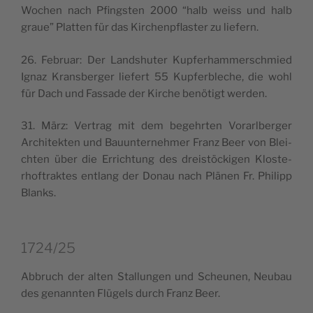
Wochen nach Pfing­sten 2000 “halb weiss und halb
graue” Plat­ten für das Kir­chen­p­fla­ster zu liefern.
26. Februar: Der Land­shu­ter Kup­fe­rham­mer­sch­mied
Ignaz Kran­sber­ger lie­fert 55 Kup­fer­ble­che, die wohl
für Dach und Fas­sa­de der Kir­che benö­tigt werden.
31. März: Ver­trag mit dem begehr­ten Vorarl­ber­ger
Archi­tek­ten und Bauun­ter­neh­mer Franz Beer von Blei­
ch­ten über die Erri­ch­tung des drei­stöc­ki­gen Klo­ste­
rhof­trak­tes entlang der Donau nach Plä­nen Fr. Phi­lipp
Blanks.
1724/25
Abbruch der alten Stal­lun­gen und Scheu­nen, Neu­bau
des genann­ten Flü­gels durch Franz Beer.