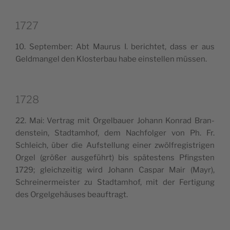
1727
10. Sep­tem­ber: Abt Mau­rus I. beri­ch­tet, dass er aus
Geld­man­gel den Klo­ster­bau habe ein­stel­len müssen.
1728
22. Mai: Ver­trag mit Orgel­bauer Johann Kon­rad Bran­
den­stein, Stad­ta­m­hof, dem Nach­fol­ger von Ph. Fr.
Schleich, über die Auf­stel­lung einer zwöl­fre­gi­stri­gen
Orgel (größer ausge­führt) bis spä­te­stens Pfing­sten
1729; glei­ch­zei­tig wird Johann Caspar Mair (Mayr),
Schrei­ner­mei­ster zu Stad­ta­m­hof, mit der Fer­ti­gung
des Orgel­ge­häu­ses beauftragt.