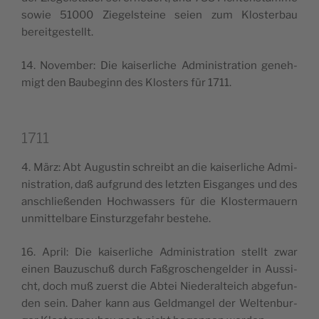
sowie 51000 Zie­gel­stei­ne seien zum Klo­ster­bau
bereitgestellt.
14. Novem­ber: Die kai­ser­li­che Admi­ni­stra­tion geneh­
migt den Bau­be­ginn des Klo­sters für 1711.
1711
4. März: Abt Augu­stin schreibt an die kai­ser­li­che Admi­
ni­stra­tion, daß auf­grund des letz­ten Eisgan­ges und des
anschließen­den Hoch­was­sers für die Klo­ster­mauern
unmit­tel­ba­re Ein­stur­z­ge­fahr bestehe.
16. April: Die kai­ser­li­che Admi­ni­stra­tion stellt zwar
einen Bau­zu­schuß durch Faß­gro­schen­gel­der in Aus­si­
cht, doch muß zuer­st die Abtei Nie­de­ral­teich abge­fun­
den sein. Daher kann aus Geld­man­gel der Welt­en­bur­