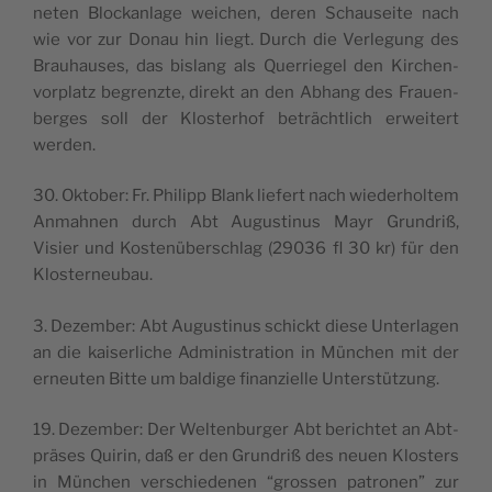
ne­ten Bloc­kan­la­ge wei­chen, deren Schau­sei­te nach
wie vor zur Donau hin liegt. Durch die Ver­le­gung des
Brau­hau­ses, das bislang als Quer­rie­gel den Kir­chen­
vor­pla­tz begrenz­te, direkt an den Abhang des Frauen­
ber­ges soll der Klo­ste­rhof beträ­ch­tlich erwei­tert
werden.
30. Okto­ber: Fr. Phi­lipp Blank lie­fert nach wie­de­rhol­tem
Anmah­nen durch Abt Augu­sti­nus Mayr Grun­driß,
Visier und Koste­nü­ber­schlag (29036 fl 30 kr) für den
Klosterneubau.
3. Dezem­ber: Abt Augu­sti­nus schickt die­se Unter­la­gen
an die kai­ser­li­che Admi­ni­stra­tion in Mün­chen mit der
erneu­ten Bit­te um bal­di­ge finan­ziel­le Unterstützung.
19. Dezem­ber: Der Welt­en­bur­ger Abt beri­ch­tet an Abt­
prä­ses Qui­rin, daß er den Grun­driß des neuen Klo­sters
in Mün­chen ver­schie­de­nen “gros­sen patro­nen” zur