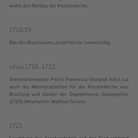
wei­ht den Roh­bau der Klosterkirche.
1718/19
Bau des Brau­hau­ses, zunä­ch­st nur zweistöckig.
etwa 1718–1722
Stein­me­tz­mei­ster Pie­tro Fran­ce­sco Gior­gio­li führt u.a.
auch die Mar­mo­rar­bei­ten für die Klo­ster­kir­che aus:
Brü­stung und Säu­len der Orge­lem­po­re, Spei­se­git­ter
(1720); Mitar­bei­ter: Mathias Einsele.
1721