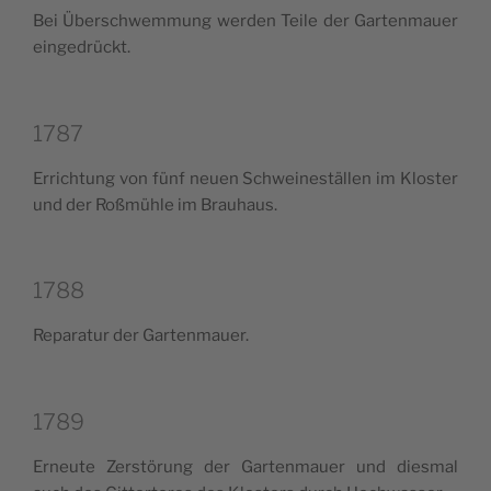
Bei Über­sch­wem­mung wer­den Tei­le der Gar­ten­mauer
eingedrückt.
1787
Erri­ch­tung von fünf neuen Sch­wei­ne­stäl­len im Klo­ster
und der Roß­mü­hle im Brauhaus.
1788
Repa­ra­tur der Gartenmauer.
1789
Erneu­te Zer­stö­rung der Gar­ten­mauer und die­smal