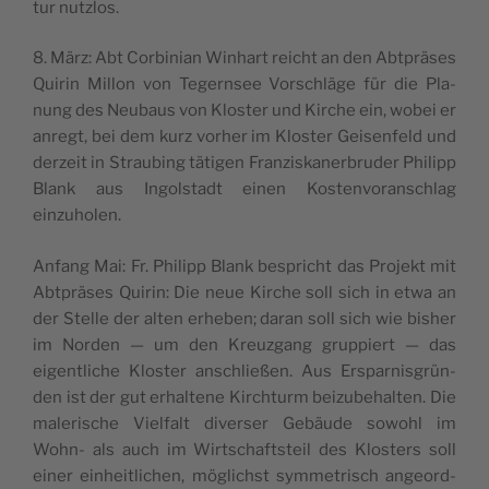
tur nutzlos.
8. März: Abt Cor­bi­nian Win­hart rei­cht an den Abt­prä­ses
Qui­rin Mil­lon von Tegern­see Vor­schlä­ge für die Pla­
nung des Neu­baus von Klo­ster und Kir­che ein, wobei er
anregt, bei dem kurz vorher im Klo­ster Gei­sen­feld und
der­zeit in Strau­bing täti­gen Fran­zi­ska­ner­bru­der Phi­lipp
Blank aus Ingol­stadt einen Kosten­vo­ran­schlag
einzuholen.
Anfang Mai: Fr. Phi­lipp Blank bespri­cht das Pro­jekt mit
Abt­prä­ses Qui­rin: Die neue Kir­che soll sich in etwa an
der Stel­le der alten erhe­ben; daran soll sich wie bisher
im Nor­den — um den Kreu­z­gang grup­piert — das
eigen­tli­che Klo­ster anschließen. Aus Erspar­ni­sgrün­
den ist der gut erhal­te­ne Kir­ch­turm bei­zu­be­hal­ten. Die
male­ri­sche Viel­falt diver­ser Gebäu­de sowo­hl im
Wohn- als auch im Wir­ts­chaf­tsteil des Klo­sters soll
einer ein­hei­tli­chen, mögli­ch­st sym­me­tri­sch angeord­