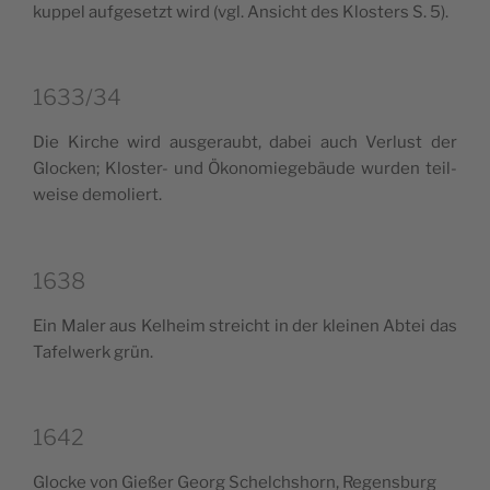
kup­pel auf­ge­se­tzt wird (vgl. Ansi­cht des Klo­sters S. 5).
1633/34
Die Kir­che wird ausge­raubt, dabei auch Ver­lu­st der
Gloc­ken; Klo­ster- und Öko­no­mie­ge­bäu­de wur­den teil­
wei­se demoliert.
1638
Ein Maler aus Kelheim strei­cht in der klei­nen Abtei das
Tafel­werk grün.
1642
Gloc­ke von Gießer Georg Schel­ch­shorn, Regensburg