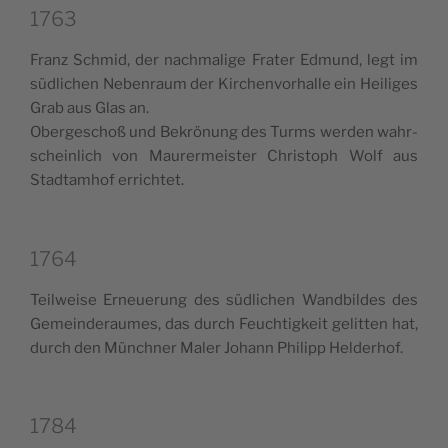
1763
Franz Sch­mid, der nach­ma­li­ge Fra­ter Edmund, legt im
süd­li­chen Neben­raum der Kir­chen­vo­rhal­le ein Hei­li­ges
Grab aus Glas an.
Ober­ge­schoß und Bekrö­nung des Turms wer­den wahr­
schein­lich von Mau­rer­mei­ster Chri­sto­ph Wolf aus
Stad­ta­m­hof errichtet.
1764
Teil­wei­se Erneue­rung des süd­li­chen Wand­bil­des des
Gemein­de­rau­mes, das durch Feu­ch­ti­g­keit gelit­ten hat,
durch den Münch­ner Maler Johann Phi­lipp Helderhof.
1784