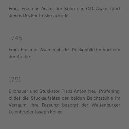
Franz Era­smus Asam, der Sohn des C.D. Asam, führt
die­ses Dec­ken­fre­sko zu Ende.
1745
Franz Era­smus Asam malt das Dec­ken­bild im Vor­raum
der Kirche.
1751
Bil­d­hauer und Stuk­ka­tor Franz Anton Neu, Prü­fe­ning,
bil­det die Stuc­kauf­sä­tze der bei­den Bei­ch­tstü­hle im
Vor­raum; ihre Fas­sung besorgt der Welt­en­bur­ger
Laien­bru­der Jose­ph Koller.