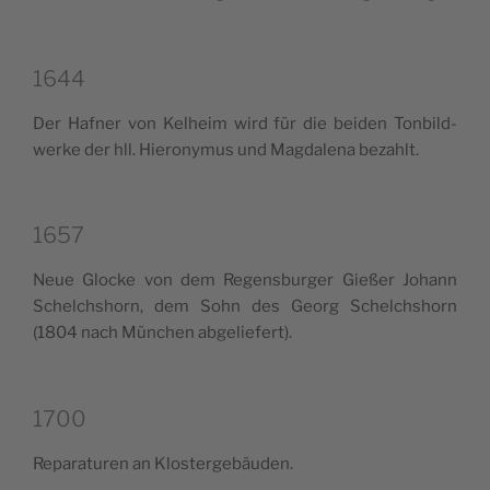
1644
Der Haf­ner von Kelheim wird für die bei­den Ton­bild­
wer­ke der hll. Hie­ro­ny­mus und Mag­da­le­na bezahlt.
1657
Neue Gloc­ke von dem Regen­sbur­ger Gießer Johann
Schel­ch­shorn, dem Sohn des Georg Schel­ch­shorn
(1804 nach Mün­chen abgeliefert).
1700
Repa­ra­tu­ren an Klostergebäuden.