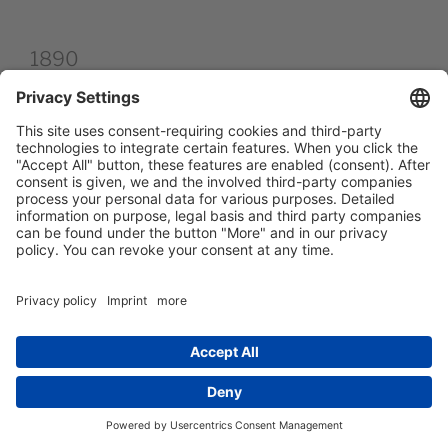
1890
Neue Kup­fer­be­da­chung des Tur­mes (anstel­le der
bishe­ri­gen Schindeln).
1908
Hin­ter dem Hochal­tar wird eine neue Orgel (zwei
Manua­le, 19 Regi­ster) von Fa. Mar­tin Bin­der & Sohn,
Regen­sburg, eingebaut.
1928/31
Innen­re­no­vie­rung der Kir­che (bis auf die
Deckengemälde).