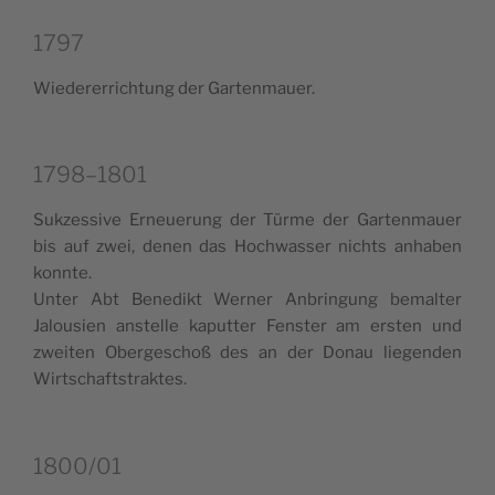
1797
Wie­de­rer­ri­ch­tung der Gartenmauer.
1798–1801
Suk­zes­si­ve Erneue­rung der Tür­me der Gar­ten­mauer
bis auf zwei, denen das Hoch­was­ser nich­ts anha­ben
konnte.
Unter Abt Bene­dikt Wer­ner Anbrin­gung bemal­ter
Jalou­sien anstel­le kaput­ter Fen­ster am ersten und
zwei­ten Ober­ge­schoß des an der Donau lie­gen­den
Wirtschaftstraktes.
1800/01