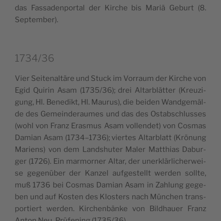
das Fas­sa­den­por­tal der Kir­che bis Mariä Geburt (8.
September).
1734/36
Vier Sei­te­nal­tä­re und Stuck im Vor­raum der Kir­che von
Egid Qui­rin Asam (1735/36); drei Altar­blät­ter (Kreu­zi­
gung, Hl. Bene­dikt, Hl. Mau­rus), die bei­den Wand­ge­mäl­
de des Gemein­de­rau­mes und das des Ostab­schlus­ses
(wohl von Franz Era­smus Asam vol­len­det) von Cosmas
Damian Asam (1734–1736); vier­tes Altar­blatt (Krö­nung
Mariens) von dem Land­shu­ter Maler Mat­thias Dabur­
ger (1726). Ein mar­mor­ner Altar, der uner­klär­li­cher­wei­
se gege­nü­ber der Kan­zel auf­ge­stellt wer­den soll­te,
muß 1736 bei Cosmas Damian Asam in Zahlung gege­
ben und auf Kosten des Klo­sters nach Mün­chen trans­
por­tiert wer­den. Kir­chen­bän­ke von Bil­d­hauer Franz
Anton Neu, Prü­fe­ning (1735/36).