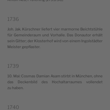
1736
Joh. Jak. Kür­sch­ner lie­fert vier mar­mor­ne Bei­ch­tstü­hle
für Gemein­de­raum und Vorhal­le. Das Donau­tor erhält
sein Git­ter; der Klo­ste­rhof wird von einem Ingol­städ­ter
Mei­ster gepflaster.
1739
10. Mai: Cosmas Damian Asam stirbt in Mün­chen, ohne
das Dec­ken­bild des Hochal­tar­rau­mes vol­len­det
zu haben.
1740