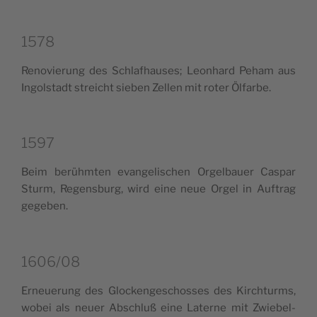
1578
Reno­vie­rung des Schla­f­hau­ses; Leo­n­hard Peham aus
Ingol­stadt strei­cht sie­ben Zel­len mit roter Ölfarbe.
1597
Beim berühm­ten evan­ge­li­schen Orgel­bauer Caspar
Sturm, Regen­sburg, wird eine neue Orgel in Auf­trag
gegeben.
1606/08
Erneue­rung des Gloc­ken­ge­schos­ses des Kir­ch­turms,
wobei als neuer Abschluß eine Later­ne mit Zwie­bel­