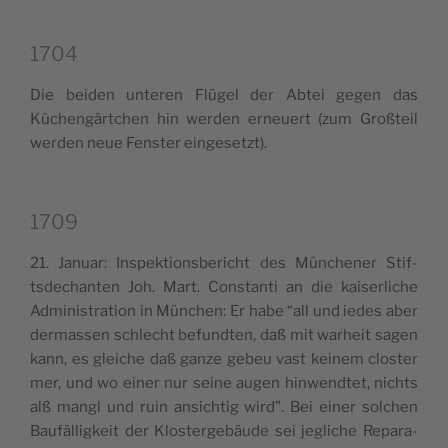
1704
Die bei­den unte­ren Flü­gel der Abtei gegen das
Küchen­gärt­chen hin wer­den erneuert (zum Groß­teil
wer­den neue Fen­ster eingesetzt).
1709
21. Januar: Inspek­tion­sbe­ri­cht des Mün­che­ner Stif­
tsde­chan­ten Joh. Mart. Con­stan­ti an die kai­ser­li­che
Admi­ni­stra­tion in Mün­chen: Er habe “all und iedes aber
der­mas­sen schle­cht befund­ten, daß mit warheit sagen
kann, es glei­che daß gan­ze gebeu vast kei­nem clo­ster
mer, und wo einer nur sei­ne augen hin­wend­tet, nich­ts
alß man­gl und ruin ansi­ch­tig wird”. Bei einer sol­chen
Bau­fäl­li­g­keit der Klo­ster­ge­bäu­de sei jegli­che Repa­ra­