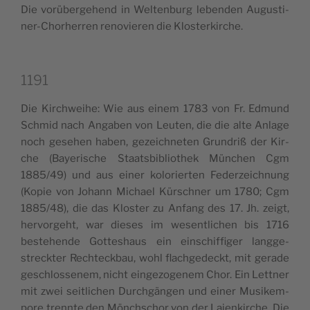
Die vorü­ber­ge­hend in Welt­en­burg leben­den Augu­sti­
ner-Cho­rher­ren reno­vie­ren die Klosterkirche.
1191
Die Kir­ch­wei­he: Wie aus einem 1783 von Fr. Edmund
Sch­mid nach Anga­ben von Leu­ten, die die alte Anla­ge
noch gese­hen haben, gezeich­ne­ten Grun­driß der Kir­
che (Baye­ri­sche Staa­tsbi­blio­thek Mün­chen Cgm
1885/49) und aus einer kolo­rier­ten Feder­zeich­nung
(Kopie von Johann Michael Kür­sch­ner um 1780; Cgm
1885/48), die das Klo­ster zu Anfang des 17. Jh. zeigt,
her­vor­ge­ht, war die­ses im wesen­tli­chen bis 1716
beste­hen­de Got­te­shaus ein ein­schif­fi­ger lang­ge­
streck­ter Rech­tec­k­bau, wohl fla­ch­ge­deckt, mit gera­de
geschlos­se­nem, nicht ein­ge­zo­ge­nem Chor. Ein Lett­ner
mit zwei sei­tli­chen Dur­ch­gän­gen und einer Musi­kem­
po­re trenn­te den Mön­ch­schor von der Laien­kir­che. Die