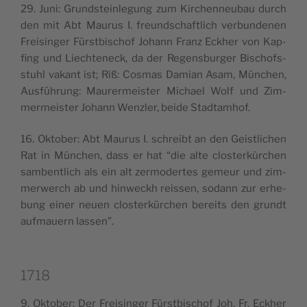
29. Juni: Grund­stein­le­gung zum Kir­chen­neu­bau durch
den mit Abt Mau­rus I. freund­schaf­tlich ver­bun­de­nen
Frei­sin­ger Fürst­bi­schof Johann Franz Eckher von Kap­
fing und Lie­ch­te­neck, da der Regen­sbur­ger Bischofs­
stu­hl vakant ist; Riß: Cosmas Damian Asam, Mün­chen,
Ausfüh­rung: Mau­rer­mei­ster Michael Wolf und Zim­
mer­mei­ster Johann Wenz­ler, bei­de Stadtamhof.
16. Okto­ber: Abt Mau­rus I. schreibt an den Gei­stli­chen
Rat in Mün­chen, dass er hat “die alte clo­ster­kür­chen
sam­ben­tlich als ein alt zer­mo­der­tes gemeur und zim­
mer­werch ab und hin­wec­kh reis­sen, sodann zur erhe­
bung einer neuen clo­ster­kür­chen berei­ts den grundt
auf­mauern lassen”.
1718
9. Okto­ber: Der Frei­sin­ger Fürst­bi­schof Joh. Fr. Eckher