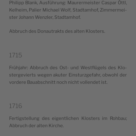
Phi­lipp Blank, Ausfüh­rung: Mau­rer­mei­ster Caspar Öttl,
Kelheim, Palier Michael Wolf, Stad­ta­m­hof, Zim­mer­mei­
ster Johann Wenz­ler, Stadtamhof.
Abbruch des Donau­trak­ts des alten Klosters.
1715
Frü­h­jahr: Abbruch des Ost- und West­flü­gels des Klo­
ster­ge­vierts wegen aku­ter Ein­stur­z­ge­fahr, obwo­hl der
vor­de­re Bauab­sch­nitt noch nicht vol­len­det ist.
1716
Fer­tig­stel­lung des eigen­tli­chen Klo­sters im Roh­bau;
Abbruch der alten Kirche.