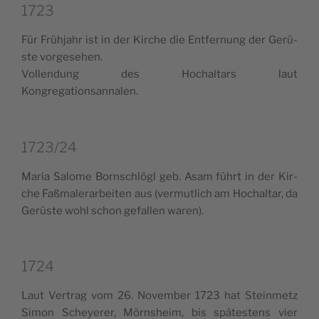
1723
Für Frü­h­jahr ist in der Kir­che die Ent­fer­nung der Gerü­
ste vorgesehen.
Vol­len­dung des Hochal­tars laut
Kongregationsannalen.
1723/24
Maria Salo­me Born­schlö­gl geb. Asam führt in der Kir­
che Faß­ma­le­rar­bei­ten aus (ver­mu­tlich am Hochal­tar, da
Gerü­ste wohl schon gefal­len waren).
1724
Laut Ver­trag vom 26. Novem­ber 1723 hat Stein­me­tz
Simon Scheye­rer, Mörn­sheim, bis spä­te­stens vier