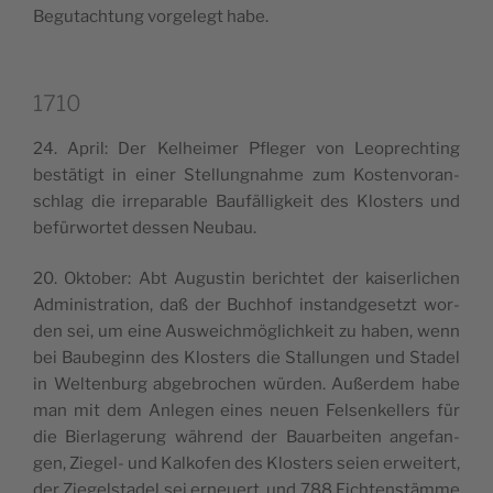
Begu­ta­ch­tung vor­ge­legt habe.
1710
24. April: Der Kelhei­mer Pfle­ger von Leo­pre­ch­ting
bestä­tigt in einer Stel­lung­nah­me zum Kosten­vo­ran­
schlag die irre­pa­ra­ble Bau­fäl­li­g­keit des Klo­sters und
befür­wor­tet des­sen Neubau.
20. Okto­ber: Abt Augu­stin beri­ch­tet der kai­ser­li­chen
Admi­ni­stra­tion, daß der Buch­hof instand­ge­se­tzt wor­
den sei, um eine Auswei­ch­mö­gli­ch­keit zu haben, wenn
bei Bau­be­ginn des Klo­sters die Stal­lun­gen und Sta­del
in Welt­en­burg abge­bro­chen wür­den. Außer­dem habe
man mit dem Anle­gen eines neuen Fel­sen­kel­lers für
die Bier­la­ge­rung wäh­rend der Bauar­bei­ten ange­fan­
gen, Zie­gel- und Kal­ko­fen des Klo­sters seien erwei­tert,
der Zie­gel­sta­del sei erneuert, und 788 Fich­ten­stäm­me