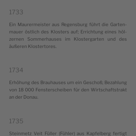
1733
Ein Mau­rer­mei­ster aus Regen­sburg führt die Gar­ten­
mauer östlich des Klo­sters auf; Erri­ch­tung eines höl­
zer­nen Som­me­rhau­ses im Klo­ster­gar­ten und des
äuße­ren Klostertores.
1734
Erhö­hung des Brau­hau­ses um ein Geschoß; Beza­hlung
von 18 000 Fen­ster­schei­ben für den Wir­ts­chaf­tstrakt
an der Donau.
1735
Stein­me­tz Veit Fül­ler (Fühler) aus Kap­fel­berg fer­tigt