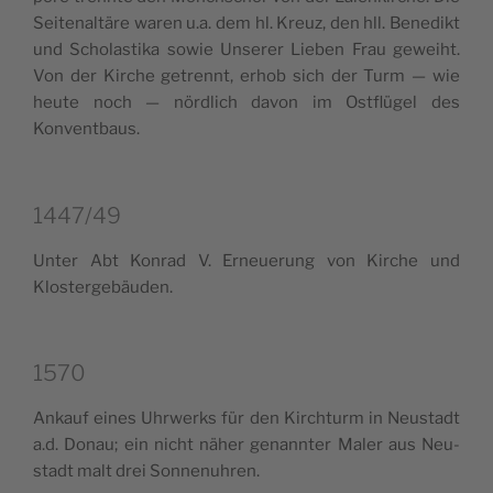
Sei­te­nal­tä­re waren u.a. dem hl. Kreuz, den hll. Bene­dikt
und Scho­la­sti­ka sowie Unse­rer Lie­ben Frau gewei­ht.
Von der Kir­che getrennt, erhob sich der Turm — wie
heu­te noch — nörd­lich davon im Ost­flü­gel des
Konventbaus.
1447/49
Unter Abt Kon­rad V. Erneue­rung von Kir­che und
Klostergebäuden.
1570
Ankauf eines Uhr­werks für den Kir­ch­turm in Neu­stadt
a.d. Donau; ein nicht näher genann­ter Maler aus Neu­
stadt malt drei Sonnenuhren.