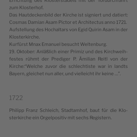
Erri­ch­tung des Klo­ster­sta­dels mit der Tor­dur­ch­fahrt
zum Klosterhof.
Das Haut­dec­ken­bild der Kir­che ist signiert und datiert:
Cosmas Damian Asam Pic­tor et Archi­tec­tus anno 1721.
Auf­stel­lung des Hochal­tars von Egid Qui­rin Asam in der
Klosterkirche.
Kur­für­st Mnax Ema­nuel besu­cht Weltenburg.
19. Okto­ber: Anläß­lich einer Pri­miz und des Kir­ch­wei­h­
fe­stes rühmt der Pre­di­ger P. Ämi­lian Rei­tl von der
Kirche:“Welche zuvor die schle­ch­ti­ste war in land­ts
Bayern, glei­chet nun aller, und viel­lei­cht ihr keine …”.
1722
Phi­lipp Franz Schleich, Stad­ta­m­hof, baut für die Klo­
ster­kir­che ein Orgel­po­si­tiv mit sechs Registern.