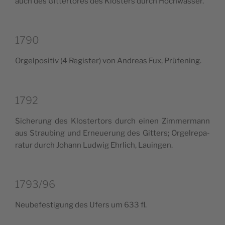
auch des Git­ter­to­res des Klo­sters durch Hochwasser.
1790
Orgel­po­si­tiv (4 Regi­ster) von Andreas Fux, Prüfening.
1792
Siche­rung des Klo­ster­tors durch einen Zim­mer­mann
aus Strau­bing und Erneue­rung des Git­ters; Orgel­re­pa­
ra­tur durch Johann Lud­wig Ehr­lich, Lauingen.
1793/96
Neu­be­fe­sti­gung des Ufers um 633 fl.