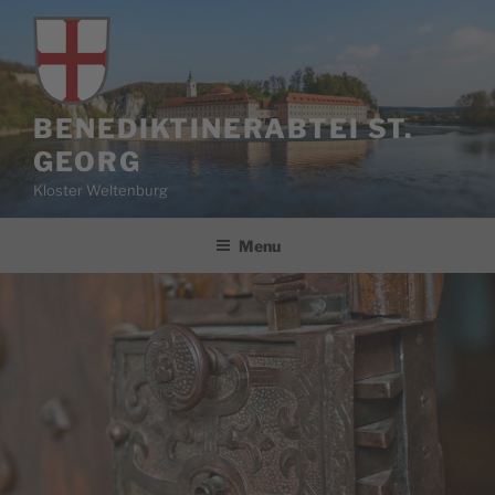
Salta
al
contenuto
BENEDIKTINERABTEI ST.
GEORG
Kloster Weltenburg
Menu