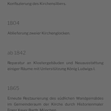
Kon­fiszie­rung des Kirchensilbers.
1804
Ablie­fe­rung zweier Kirchenglocken.
ab 1842
Repa­ra­tur an Klo­ster­ge­bäu­den und Neuaus­stat­tung
eini­ger Räu­me mit Unter­stü­tzung König Lud­wigs I.
1865
Erneu­te Restau­rie­rung des süd­li­chen Wand­ge­mäl­des
im Gemein­de­raum der Kir­che durch Histo­rien­ma­ler
Franz Xaver Barth, München.