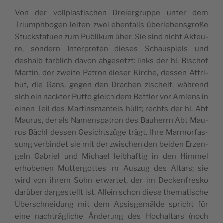
Von der voll­pla­sti­schen Dreier­grup­pe unter dem
Trium­ph­bo­gen lei­ten zwei eben­falls über­le­ben­sgroße
Stuck­sta­tuen zum Publi­kum über. Sie sind nicht Akteu­
re, son­dern Inter­pre­ten die­ses Schau­spiels und
deshalb far­blich davon abge­se­tzt: links der hl. Bischof
Mar­tin, der zwei­te Patron die­ser Kir­che, des­sen Attri­
but, die Gans, gegen den Dra­chen zischelt, wäh­rend
sich ein nack­ter Put­to gleich dem Bet­tler vor Amiens in
einen Teil des Mar­tin­sman­tels hüllt; rech­ts der hl. Abt
Mau­rus, der als Namen­spa­tron des Bau­herrn Abt Mau­
rus Bächl des­sen Gesi­ch­tszü­ge trägt. Ihre Mar­mor­fas­
sung ver­bin­det sie mit der zwi­schen den bei­den Erzen­
geln Gabriel und Michael lei­b­haf­tig in den Him­mel
erho­be­nen Mut­ter­got­tes im Auszug des Altars; sie
wird von ihrem Sohn erwar­tet, der im Dec­ken­fre­sko
darü­ber dar­ge­stellt ist. Allein schon die­se the­ma­ti­sche
Über­sch­nei­dung mit dem Apsi­sge­mäl­de spri­cht für
eine nach­trä­gli­che Ände­rung des Hochal­tars (noch