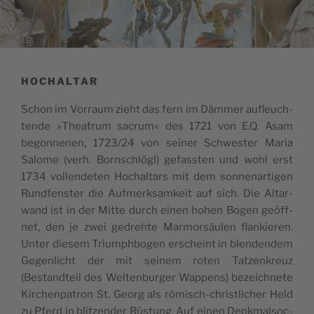
HOCHALTAR
Schon im Vor­raum zie­ht das fern im Däm­mer aufleu­ch­
ten­de »Thea­trum sacrum« des 1721 von E.Q. Asam
begon­ne­nen, 1723/24 von sei­ner Sch­we­ster Maria
Salo­me (verh. Born­schlö­gl) gefas­sten und wohl erst
1734 vol­len­de­ten Hochal­tars mit dem son­ne­nar­ti­gen
Run­d­fen­ster die Auf­merk­sa­m­keit auf sich. Die Altar­
wand ist in der Mit­te durch einen hohen Bogen geöff­
net, den je zwei gedre­h­te Mar­mor­säu­len flan­kie­ren.
Unter die­sem Trium­ph­bo­gen erscheint in blen­den­dem
Gegen­li­cht der mit sei­nem roten Tatzen­kreuz
(Bestand­teil des Welt­en­bur­ger Wap­pens) bezeich­ne­te
Kir­chen­pa­tron St. Georg als römi­sch-chri­stli­cher Held
zu Pferd in bli­tzen­der Rüstung. Auf einen Denk­mal­soc­