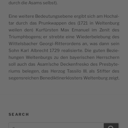
durch die Asams selbst).
Eine wei­te­re Bedeu­tung­se­be­ne ergibt sich am Hochal­
tar durch das Prun­k­wap­pen des (1721 in Welt­en­burg
wei­len den) Kur­für­sten Max Ema­nuel im Zenit des
Trium­ph­bo­gens; er streb­te eine Wie­der­be­le­bung des
Wit­tel­sba­cher Geor­gi-Rit­te­ror­dens an, was dann sein
Sohn Karl Albre­cht 1729 rea­li­sier­te. Die guten Bezie­
hun­gen Welt­en­burgs zu den baye­ri­schen Herr­schern
soll auch das Asam’sche Dec­ken­fre­sko des Pre­sby­te­
riums bele­gen, das Her­zog Tas­si­lo III. als Stif­ter des
segen­srei­chen Bene­dik­ti­ner­klo­sters Welt­en­burg zeigt.
SEARCH
Cerca:
Cerca