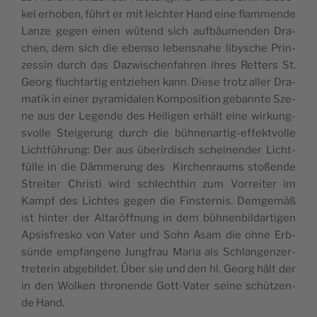
kel erho­ben, führt er mit lei­ch­ter Hand eine flam­men­de
Lan­ze gegen einen wütend sich auf­bäu­men­den Dra­
chen, dem sich die eben­so leben­sna­he liby­sche Prin­
zes­sin durch das Daz­wi­schen­fah­ren ihres Ret­ters St.
Georg flu­ch­tar­tig entzie­hen kann. Die­se tro­tz aller Dra­
ma­tik in einer pyra­mi­da­len Kom­po­si­tion gebann­te Sze­
ne aus der Legen­de des Hei­li­gen erhält eine wir­kung­
svol­le Stei­ge­rung durch die büh­ne­nar­tig-effekt­vol­le
Licht­füh­rung: Der aus übe­rir­di­sch schei­nen­der Licht­
fül­le in die Däm­me­rung des Kir­chen­raums stoßen­de
Strei­ter Chri­sti wird schle­ch­thin zum Vor­rei­ter im
Kam­pf des Lich­tes gegen die Fin­ster­nis. Dem­ge­mäß
ist hin­ter der Alta­röff­nung in dem büh­nen­bil­dar­ti­gen
Apsi­sfre­sko von Vater und Sohn Asam die ohne Erb­
sün­de emp­fan­ge­ne Jung­frau Maria als Schlan­gen­zer­
tre­te­rin abge­bil­det. Über sie und den hl. Georg hält der
in den Wol­ken thro­nen­de Gott-Vater sei­ne schü­tzen­
de Hand.