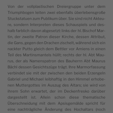
Von der voll­plas­tis­chen Dreier­grup­pe unter dem
Triumph­bo­gen lei­ten zwei eben­falls über­le­bens­große
Stucks­ta­tuen zum Publi­kum über. Sie sind nicht Akteu­
re, son­dern Inter­pre­ten die­ses Schaus­piels und des­
halb far­blich davon abge­setzt: links der hl. Bis­chof Mar­
tin, der zwei­te Patron die­ser Kir­che, des­sen Attri­but,
die Gans, gegen den Dra­chen zis­chelt, wäh­rend sich ein
nack­ter Put­to gleich dem Bettler vor Amiens in einen
Teil des Mar­tins­man­tels hüllt; rechts der hl. Abt Mau­
rus, der als Namens­pa­tron des Bauherrn Abt Mau­rus
Bächl des­sen Gesichts­zü­ge trägt. Ihre Mar­mor­fas­sung
ver­bin­det sie mit der zwis­chen den bei­den Erzen­geln
Gabriel und Michael leibhaf­tig in den Him­mel erho­be­
nen Mut­ter­got­tes im Aus­zug des Altars; sie wird von
ihrem Sohn erwar­tet, der im Dec­ken­fres­ko darü­ber
dar­ges­tellt ist. Allein schon die­se the­ma­tis­che
Übersch­nei­dung mit dem Apsis­ge­mäl­de spricht für
eine nach­trä­gli­che Ände­rung des Hochal­tars (noch