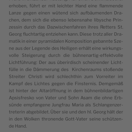
erho­ben, führt er mit leich­ter Hand eine flam­men­de
Lan­ze gegen einen wütend sich auf­bäu­men­den Dra­
chen, dem sich die eben­so lebens­nahe libys­che Prin­
zes­sin durch das Daz­wis­chen­fah­ren ihres Ret­ters St.
Georg fluch­tar­tig entziehen kann. Die­se trotz aller Dra­
ma­tik in einer pyra­mi­da­len Kom­po­si­tion gebann­te Sze­
ne aus der Legen­de des Hei­li­gen erhält eine wir­kungs­
vo­lle Stei­ge­rung durch die büh­ne­nar­tig-effekt­vo­lle
Licht­füh­rung: Der aus übe­rir­disch schei­nen­der Licht­
fü­lle in die Däm­me­rung des Kir­chen­raums stoßen­de
Strei­ter Chris­ti wird schlechthin zum Vorrei­ter im
Kampf des Lich­tes gegen die Fins­ter­nis. Dem­ge­mäß
ist hin­ter der Alta­röff­nung in dem büh­nen­bil­dar­ti­gen
Apsis­fres­ko von Vater und Sohn Asam die ohne Erb­
sün­de emp­fan­ge­ne Jung­frau Maria als Schlan­gen­zer­
tre­te­rin abge­bil­det. Über sie und den hl. Georg hält der
in den Wol­ken thro­nen­de Gott-Vater sei­ne schützen­
de Hand.