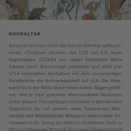
HOCHALTAR
Schon im Vorraum zieht das fern im Däm­mer aufleuch­
ten­de »Thea­trum sacrum« des 1721 von E.Q. Asam
begon­ne­nen, 1723/24 von sei­ner Sch­wes­ter Maria
Salo­me (verh. Borns­chlögl) gefass­ten und wohl erst
1734 vollen­de­ten Hochal­tars mit dem son­ne­nar­ti­gen
Rund­fens­ter die Auf­merk­sam­keit auf sich. Die Altar­
wand ist in der Mit­te durch einen hohen Bogen geöff­
net, den je zwei gedreh­te Mar­mor­säu­len flan­kie­ren.
Unter die­sem Triumph­bo­gen ers­cheint in blen­den­dem
Gegen­licht der mit sei­nem roten Tatzen­kreuz (Bes­
tand­teil des Wel­ten­bur­ger Wap­pens) bezeich­ne­te Kir­
chen­pa­tron St. Georg als römisch-christli­cher Held zu
Pferd in blitzen­der Rüs­tung. Auf einen Denk­mal­soc­kel