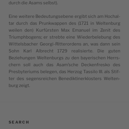
durch die Asams selbst).
Eine wei­te­re Bedeu­tung­se­be­ne ergibt sich am Hochal­
tar durch das Prunk­wap­pen des (1721 in Wel­ten­burg
wei­len den) Kur­fürs­ten Max Ema­nuel im Zenit des
Triumph­bo­gens; er streb­te eine Wie­der­be­le­bung des
Wit­tels­ba­cher Geor­gi-Rit­te­ror­dens an, was dann sein
Sohn Karl Albrecht 1729 reali­sier­te. Die guten
Beziehun­gen Wel­ten­burgs zu den baye­ris­chen Herrs­
chern soll auch das Asam’sche Dec­ken­fres­ko des
Presby­te­riums bele­gen, das Her­zog Tas­si­lo III. als Stif­
ter des segens­rei­chen Bene­dik­ti­ner­klos­ters Wel­ten­
burg zeigt.
SEARCH