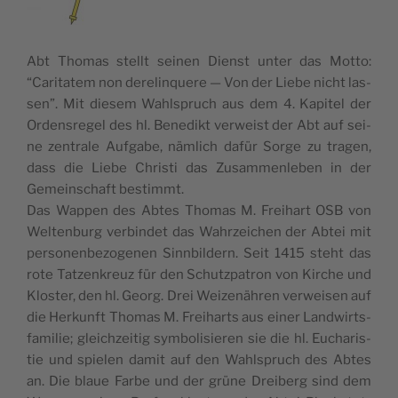
Abt Tho­mas stellt sei­nen Dienst unter das Mot­to:
“Cari­ta­tem non dere­lin­que­re — Von der Lie­be nicht las­
sen”. Mit die­sem Wahls­pruch aus dem 4. Kapi­tel der
Ordens­re­gel des hl. Bene­dikt ver­weist der Abt auf sei­
ne zen­tra­le Auf­ga­be, näm­lich dafür Sor­ge zu tra­gen,
dass die Lie­be Chris­ti das Zusam­men­le­ben in der
Gemeins­chaft bestimmt.
Das Wap­pen des Abtes Tho­mas M. Freihart OSB von
Wel­ten­burg ver­bin­det das Wahr­zei­chen der Abtei mit
per­so­nen­be­zo­ge­nen Sinn­bil­dern. Seit 1415 steht das
rote Tatzen­kreuz für den Schutz­pa­tron von Kir­che und
Klos­ter, den hl. Georg. Drei Wei­ze­näh­ren ver­wei­sen auf
die Her­kunft Tho­mas M. Freiharts aus einer Land­wir­ts­
fa­mi­lie; gleich­zei­tig sym­bo­li­sie­ren sie die hl. Eucha­ris­
tie und spie­len damit auf den Wahls­pruch des Abtes
an. Die blaue Far­be und der grü­ne Drei­berg sind dem