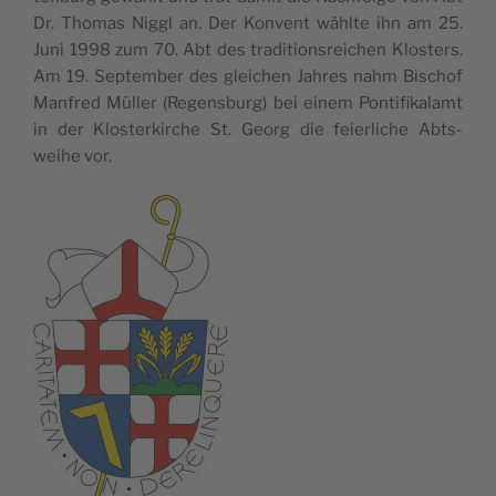
Dr. Tho­mas Niggl an. Der Kon­vent wähl­te ihn am 25.
Juni 1998 zum 70. Abt des tra­di­tions­rei­chen Klos­ters.
Am 19. Sep­tem­ber des glei­chen Jah­res nahm Bis­chof
Man­fred Müller (Regens­burg) bei einem Pon­ti­fi­ka­lamt
in der Klos­ter­kir­che St. Georg die feier­li­che Abts­
weihe vor.