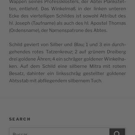
Wap­pen sei­nes Pro­fess­klos­ters, der Abtei Planks­tet­
ten, entlehnt. Das Win­kel­maß in der lin­ken unte­ren
Ecke des vier­tei­li­gen Schil­des ist sowohl Attri­but des
hl. Joseph (Tauf­na­me) als auch des hl. Apos­tel Tho­mas
(Ordens­na­me), der Namens­pa­tro­ne des Abtes.
Schild geviert von Sil­ber und Blau; 1 und 3 ein durch­
gehen­des rotes Tatzen­kreuz; 2 auf grü­nem Drei­berg
drei gol­de­ne Ähren; 4 ein schrä­ger gol­de­ner Win­kelha­
ken. Auf dem Schild eine sil­ber­ne Mitra mit rotem
Besatz, dahin­ter ein linkss­chräg ges­tell­ter gol­de­ner
Abtss­tab mit abflie­gen­dem sil­ber­nem Tuch.
SEARCH
Buscar
Buscar