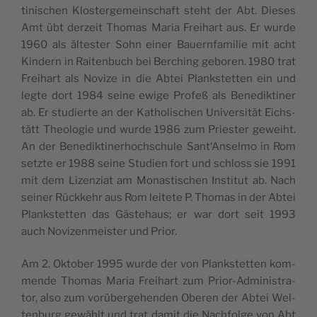
ti­nis­chen Klos­ter­ge­meins­chaft steht der Abt. Die­ses
Amt übt der­zeit Tho­mas Maria Freihart aus. Er wur­de
1960 als ältes­ter Sohn einer Bauern­fa­mi­lie mit acht
Kin­dern in Rai­ten­buch bei Ber­ching gebo­ren. 1980 trat
Freihart als Novi­ze in die Abtei Planks­tet­ten ein und
leg­te dort 1984 sei­ne ewi­ge Pro­feß als Bene­dik­ti­ner
ab. Er stu­dier­te an der Katho­lis­chen Uni­ver­si­tät Eichs­
tätt Theo­lo­gie und wur­de 1986 zum Pries­ter geweiht.
An der Bene­dik­ti­nerhochs­chu­le Sant‘Anselmo in Rom
setz­te er 1988 sei­ne Stu­dien fort und schloss sie 1991
mit dem Lizen­ziat am Monas­tis­chen Ins­ti­tut ab. Nach
sei­ner Rück­kehr aus Rom lei­te­te P. Tho­mas in der Abtei
Planks­tet­ten das Gäs­tehaus; er war dort seit 1993
auch Novi­zen­meis­ter und Prior.
Am 2. Okto­ber 1995 wur­de der von Planks­tet­ten kom­
men­de Tho­mas Maria Freihart zum Prior-Admi­nis­tra­
tor, also zum vorü­ber­gehen­den Obe­ren der Abtei Wel­
ten­burg gewählt und trat damit die Nach­fol­ge von Abt