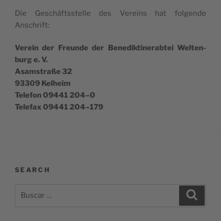
Die Ges­chäftss­te­lle des Vereins hat fol­gen­de
Anschrift:
Verein der Freun­de der Bene­dik­ti­ne­rab­tei Wel­ten­
burg e. V.
Asams­traße 32
93309 Kelheim
Tele­fon 09441 204–0
Tele­fax 09441 204–179
SEARCH
Buscar
Buscar
por: