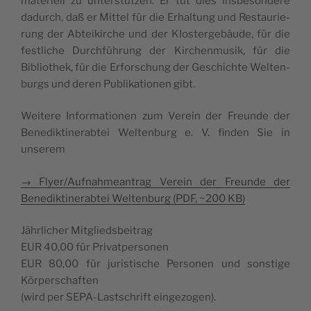
mate­riell zu unters­tützen. Er tut dies ins­be­son­de­re
dadurch, daß er Mit­tel für die Erhal­tung und Res­tau­rie­
rung der Abtei­kir­che und der Klos­ter­ge­bäu­de, für die
festli­che Durch­füh­rung der Kir­chen­mu­sik, für die
Bibliothek, für die Erfors­chung der Ges­chich­te Wel­ten­
burgs und deren Publi­ka­tio­nen gibt.
Wei­te­re Infor­ma­tio­nen zum Verein der Freun­de der
Bene­dik­ti­ne­rab­tei Wel­ten­burg e. V. fin­den Sie in
unserem
→ Flyer/Aufnahmeantrag Verein der Freun­de der
Bene­dik­ti­ne­rab­tei Wel­ten­burg (PDF, ~200 KB)
Jähr­li­cher Mitgliedsbeitrag
EUR 40,00 für Privatpersonen
EUR 80,00 für juris­tis­che Per­so­nen und sons­ti­ge
Körperschaften
(wird per SEPA-Las­ts­chrift eingezogen).