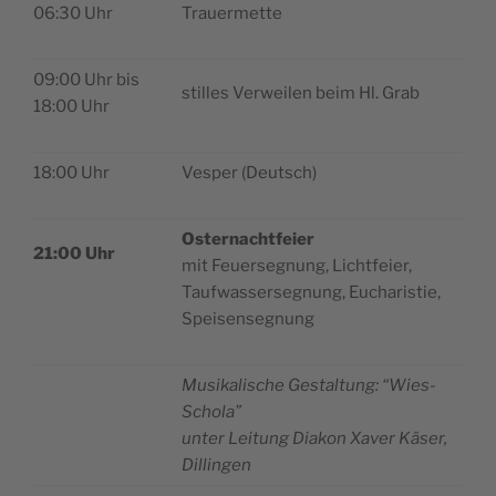
06:30 Uhr
Trauer­met­te
09:00 Uhr bis
stil­les Ver­wei­len beim Hl. Grab
18:00 Uhr
18:00 Uhr
Vesper (Deu­tsch)
Oster­na­cht­feier
21:00 Uhr
mit Feuer­se­gnung, Lichtfeier,
Tau­f­was­ser­se­gnung, Eucha­ri­stie,
Speisensegnung
Musi­ka­li­sche Gestal­tung: “Wies-
Scho­la”
unter Lei­tung Dia­kon Xaver Käser,
Dillingen