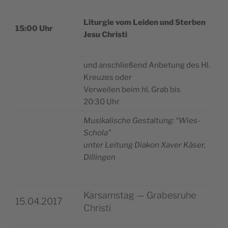
Litur­gie vom Lei­den und Ster­ben
15:00 Uhr
Jesu Christi
und anschließend Anbe­tung des Hl.
Kreu­zes oder
Ver­wei­len beim hl. Grab bis
20:30 Uhr
Musi­ka­li­sche Gestal­tung: “Wies-
Scho­la”
unter Lei­tung Dia­kon Xaver Käser,
Dillingen
Karsamstag — Grabesruhe
15.04.2017
Christi