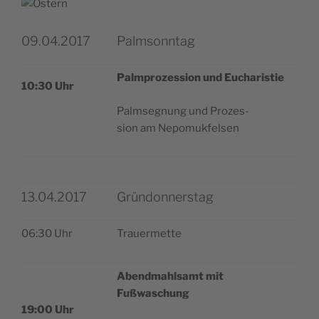
09.04.2017
Palmsonntag
Palm­pro­zes­sion und Eucharistie
10:30 Uhr
Palm­se­gnung und Pro­zes­
sion am Nepomukfelsen
13.04.2017
Gründonnerstag
06:30 Uhr
Trauer­met­te
Abend­ma­hl­samt mit
Fußwaschung
19:00 Uhr