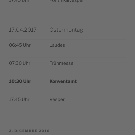
17:45 Uhr
Pon­ti­fi­kal­ve­sper
17.04.2017
Ostermontag
06:45 Uhr
Lau­des
07:30 Uhr
Früh­mes­se
10:30 Uhr
Kon­ven­tamt
17:45 Uhr
Vesper
PUBBLICATO
3. DICEMBRE 2016