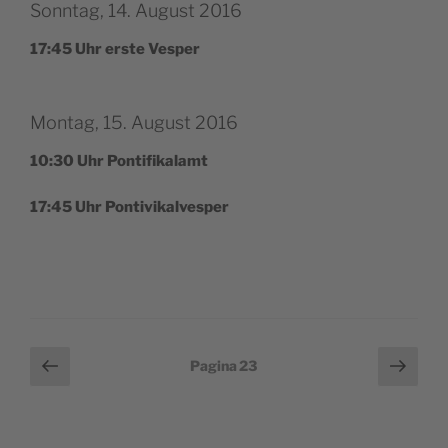
Sonntag, 14. August 2016
17:45 Uhr erste Vesper
Montag, 15. August 2016
10:30 Uhr Pontifikalamt
17:45 Uhr Pontivikalvesper
Paginazione
Pagina
Pagi
Pagina
23
precedente
succ
degli
articoli