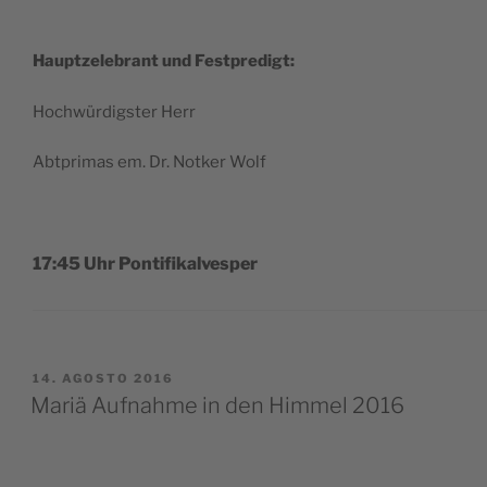
Haup­tze­le­brant und Festpredigt:
Hoch­wür­dig­ster Herr
Abt­pri­mas em. Dr. Not­ker Wolf
17:45 Uhr Pontifikalvesper
PUBBLICATO
14. AGOSTO 2016
IL
Mariä Aufnahme in den Himmel 2016