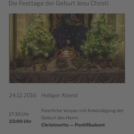
IL
Die Festtage der Geburt Jesu Christi
24.12.2016
Heiliger Abend
Feier­li­che Vesper mit Ankün­di­gung der
17:30 Uhr
Geburt des Herrn
23:00 Uhr
Christ­met­te — Pontifikalamt