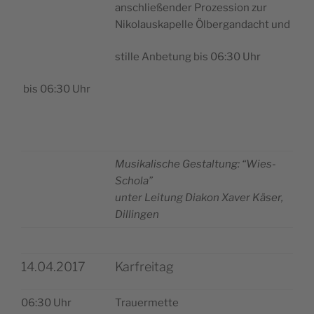
anschließen­der Pro­zes­sion zur
Niko­lau­ska­pel­le Ölber­gan­da­cht und
stil­le Anbe­tung bis 06:30 Uhr
bis 06:30 Uhr
Musi­ka­li­sche Gestal­tung: “Wies-
Scho­la”
unter Lei­tung Dia­kon Xaver Käser,
Dillingen
14.04.2017
Karfreitag
06:30 Uhr
Trauer­met­te