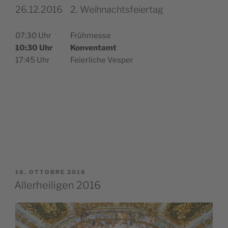
26.12.2016
2. Weihnachtsfeiertag
07:30 Uhr
Früh­mes­se
10:30 Uhr
Kon­ven­tamt
17:45 Uhr
Feier­li­che Vesper
PUBBLICATO
16. OTTOBRE 2016
IL
Allerheiligen 2016