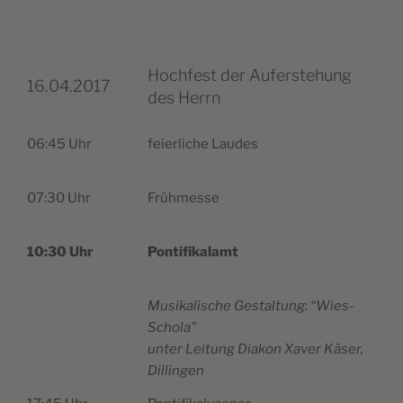
Hochfest der Auferstehung
16.04.2017
des Herrn
06:45 Uhr
feier­li­che Laudes
07:30 Uhr
Früh­mes­se
10:30 Uhr
Pon­ti­fi­ka­lamt
Musi­ka­li­sche Gestal­tung: “Wies-
Scho­la”
unter Lei­tung Dia­kon Xaver Käser,
Dillingen