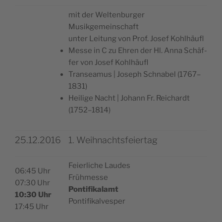
mit der Welt­en­bur­ger
Musikgemeinschaft
unter Lei­tung von Prof. Josef Kohlhäufl
Mes­se in C zu Ehren der Hl. Anna Schäf­
fer von Josef Kohlhäufl
Tran­sea­mus | Jose­ph Sch­na­bel (1767–
1831)
Hei­li­ge Nacht | Johann Fr. Rei­chardt
(1752–1814)
25.12.2016
1. Weihnachtsfeiertag
Feier­li­che Laudes
06:45 Uhr
Frühmesse
07:30 Uhr
Pon­ti­fi­ka­lamt
10:30 Uhr
Pontifikalvesper
17:45 Uhr