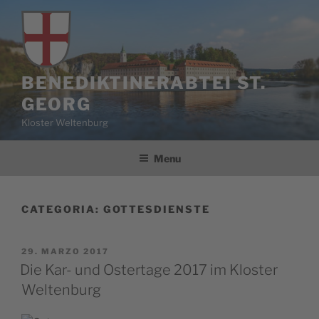
Salta
al
contenuto
BENEDIKTINERABTEI ST.
GEORG
Kloster Weltenburg
Menu
CATEGORIA:
GOTTESDIENSTE
PUBBLICATO
29. MARZO 2017
IL
Die Kar- und Ostertage 2017 im Kloster
Weltenburg