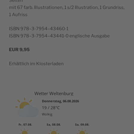
Seiten
mit 67 farb. Illus­tra­tio­nen, 1 s/2 Illus­tra­tion, 1 Grun­driss,
1 Aufriss
ISBN 978–3‑7954–43460‑1
ISBN 978–3‑7954–43441‑0 englis­che Ausgabe
EUR
9,95
Erhältlich im Klosterladen
Wetter Weltenburg
Donnerstag, 06.08.2026
19 / 28°C
Wolkig
Fr, 07.08.
Sa, 08.08.
So, 09.08.