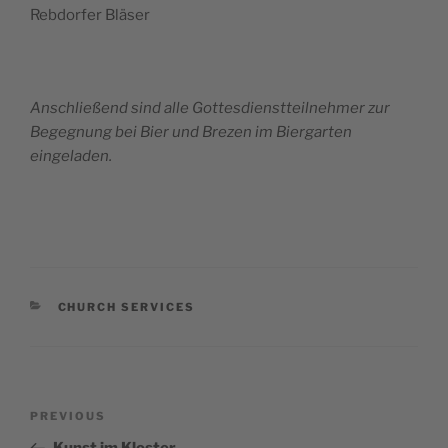
Reb­dor­fer Bläser
Anschließend sind alle Gottes­di­en­st­teil­nehmer
zur
Begeg­nung bei Bier und Brezen
im Bier­garten
eingeladen.
CATEGORIES
CHURCH SERVICES
Post
Previous
PREVIOUS
navigation
Post