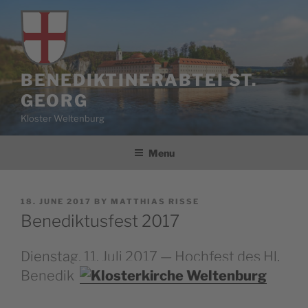
Skip
to
content
BENEDIKTINERABTEI ST.
GEORG
Kloster Weltenburg
Menu
POSTED
18. JUNE 2017
BY
MATTHIAS RISSE
ON
Benediktusfest 2017
Dienstag, 11. Juli 2017 — Hochfest des Hl.
Benedikt