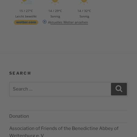
15 / 27°C
14 / 29°C
14 / 32°C
Leicht bewölkt
Sonnig
Sonnig
Aktuelles Wetter ansehen
SEARCH
Search
Search
for:
Donation
Association of Friends of the Benedictine Abbey of
Weltenburg e. V