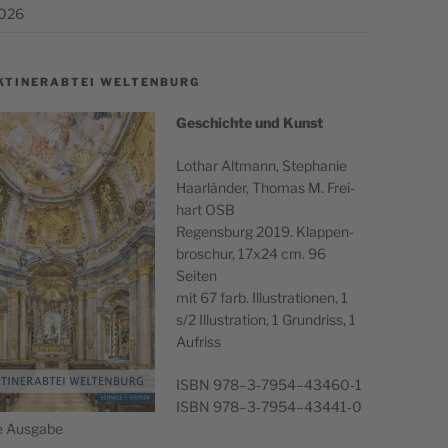
2026
KTINERABTEI WELTENBURG
Geschichte und Kunst
Lothar Alt­mann, Stephanie
Haar­län­der, Thomas M. Frei­
hart OSB
Regens­burg 2019. Klap­pen­
broschur, 17x24 cm. 96
Seiten
mit 67 farb. Illus­tra­tio­nen, 1
s/2 Illus­tra­tion, 1 Grun­driss, 1
Aufriss
ISBN 978–3‑7954–43460‑1
ISBN 978–3‑7954–43441‑0
he Ausgabe