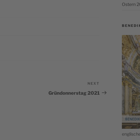
Ostern 
BENEDI
NEXT
Next
Post
Gründonnerstag 2021
englis­c