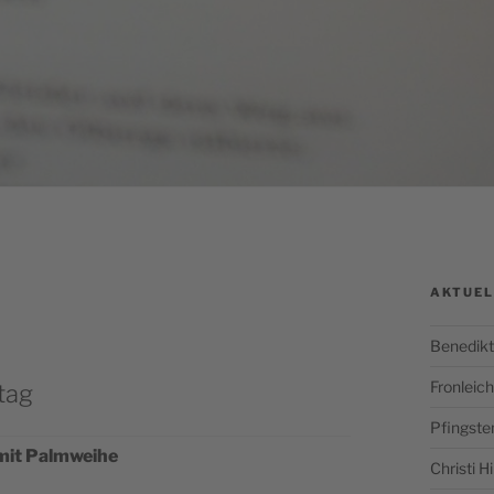
AKTUEL
Benedikt
Fronlei
tag
Pfingste
 mit Palmweihe
Christi 