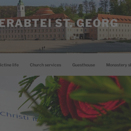
ERABTEI ST. GEORG
ctine life
Church services
Guesthouse
Monastery s