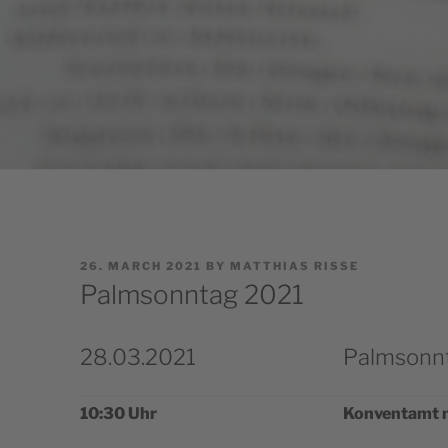
POSTED
26. MARCH 2021
BY
MATTHIAS RISSE
ON
Palmsonntag 2021
28.03.2021
Palmsonn
10:30 Uhr
Kon­ven­tamt