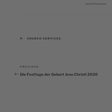
keine Prozes­sion
CATEGORIES
CHURCH SERVICES
Post
Previous
PREVIOUS
navigation
Post
Die Festtage der Geburt Jesu Christi 2020