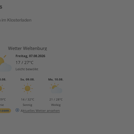
5
h im Klosterladen
Wetter Weltenburg
Freitag, 07.08.2026
17 / 27°C
Leicht bewölkt
8.08.
So, 09.08.
Mo, 10.08.
29°C
14 / 32°C
21 / 28°C
nig
Sonnig
Wolkig
Aktuelles Wetter ansehen