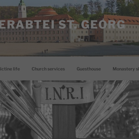
ERABTEI ST. GEORG
ctine life
Church services
Guesthouse
Monastery s