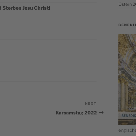
Ostern 
 Ster­ben Jesu Christi
BENEDI
NEXT
Next
Post
Karsamstag 2022
englis­c