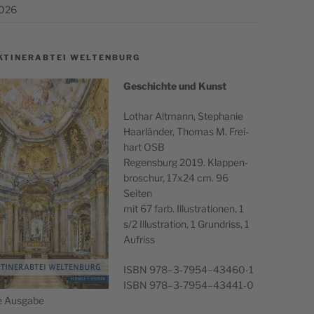
2026
KTINERABTEI WELTENBURG
Geschichte und Kunst
Lothar Alt­mann, Stephanie
Haar­län­der, Thomas M. Frei­
hart OSB
Regens­burg 2019. Klap­pen­
broschur, 17x24 cm. 96
Seiten
mit 67 farb. Illus­tra­tio­nen, 1
s/2 Illus­tra­tion, 1 Grun­driss, 1
Aufriss
ISBN 978–3‑7954–43460‑1
ISBN 978–3‑7954–43441‑0
he Ausgabe