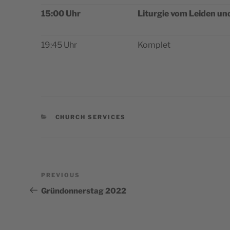
15:00 Uhr
Liturgie vom Lei­den und
19:45 Uhr
Kom­plet
CATEGORIES
CHURCH SERVICES
Post
Previous
PREVIOUS
navigation
Post
Gründonnerstag 2022