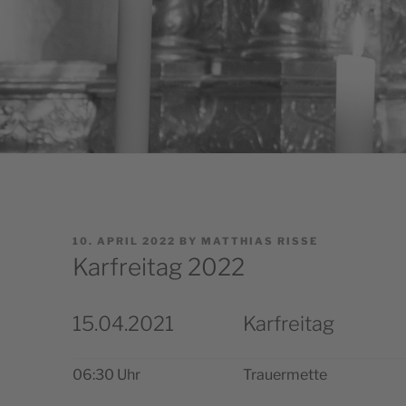
POSTED
10. APRIL 2022
BY
MATTHIAS RISSE
ON
Karfreitag 2022
15.04.2021
Karfreitag
06:30 Uhr
Trauer­mette