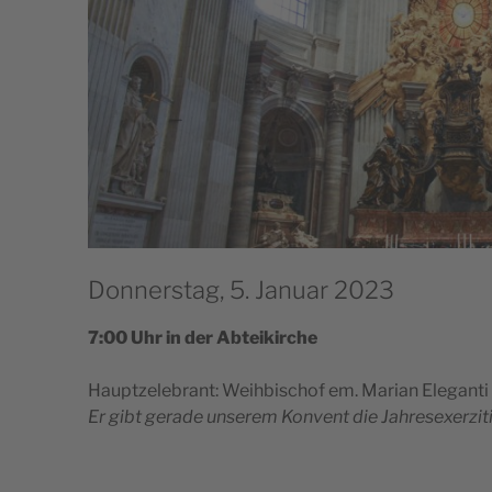
Donnerstag, 5. Januar 2023
7:00 Uhr in der Abteikirche
Hauptzel­e­brant: Wei­h­bischof em. Mar­i­an Ele­gan­t
Er gibt ger­ade unserem Kon­vent die Jahresexerzit