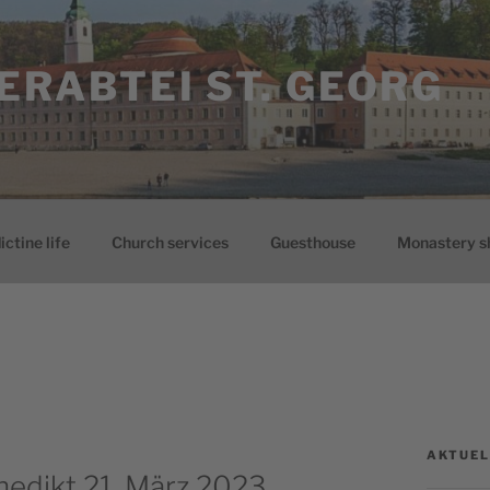
ERABTEI ST. GEORG
ctine life
Church services
Guesthouse
Monastery s
AKTUEL
nedikt 21. März 2023