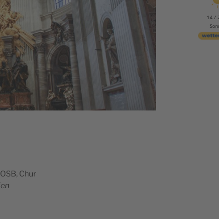
14 / 
Son
i OSB, Chur
ien