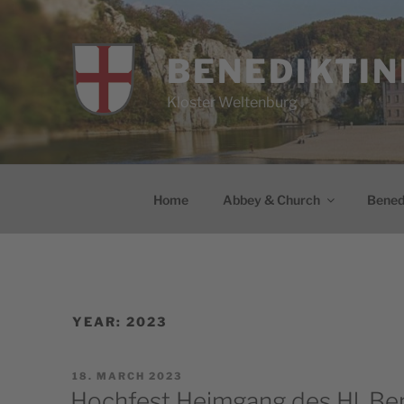
Skip
to
content
BENEDIKTIN
Kloster Weltenburg
Home
Abbey & Church
Benedi
YEAR:
2023
POSTED
18. MARCH 2023
ON
Hochfest Heimgang des Hl. Be