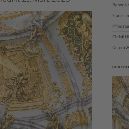
Benedikt
Fronlei
Pfingste
Christi 
Ostern 
BENEDI