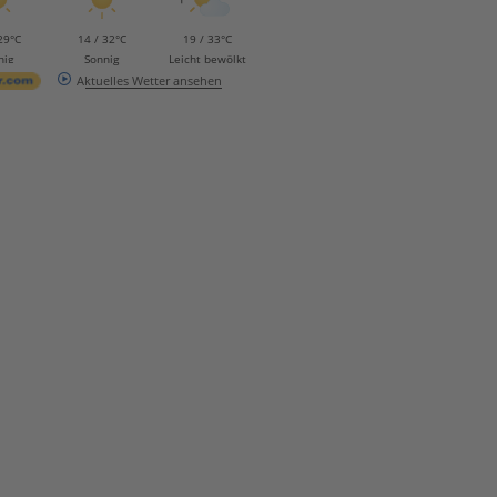
29°C
14 / 32°C
19 / 33°C
nig
Sonnig
Leicht bewölkt
Aktuelles Wetter ansehen