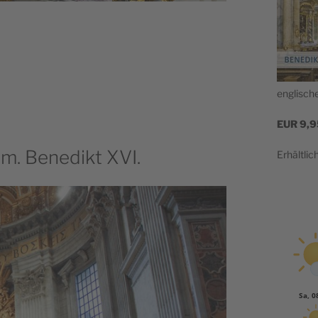
englis­c
EUR
9,9
em. Benedikt XVI.
Erhältlic
Sa, 0