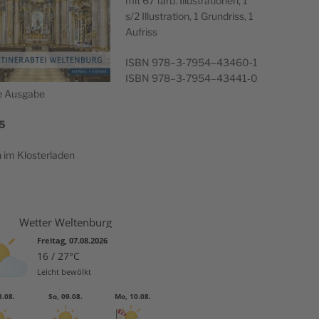
mit 67 farb. Illus­tra­tio­nen, 1
s/2 Illus­tra­tion, 1 Grun­driss, 1
Aufriss
ISBN 978–3‑7954–43460‑1
ISBN 978–3‑7954–43441‑0
he Ausgabe
5
h im Klosterladen
Wetter Weltenburg
Freitag, 07.08.2026
16 / 27°C
Leicht bewölkt
8.08.
So, 09.08.
Mo, 10.08.