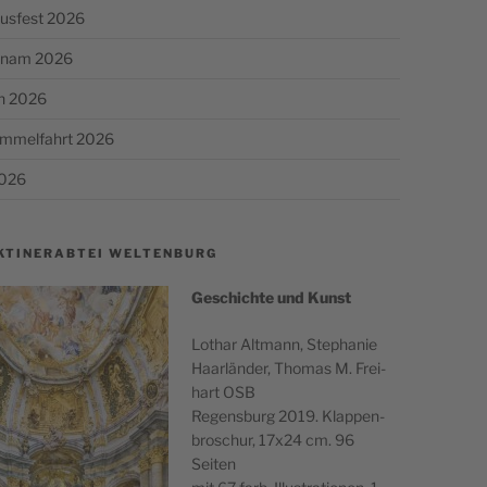
usfest 2026
chnam 2026
n 2026
Himmelfahrt 2026
2026
KTINERABTEI WELTENBURG
Geschichte und Kunst
Lothar Alt­mann, Stephanie
Haar­län­der, Thomas M. Frei­
hart OSB
Regens­burg 2019. Klap­pen­
broschur, 17x24 cm. 96
Seiten