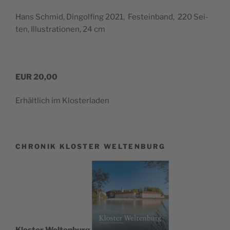
Hans Schmid, Din­gol­fing 2021, Fest­ein­band, 220 Sei­
ten, Illus­tra­tio­nen, 24 cm
EUR 20,00
Erhält­lich im Klosterladen
CHRONIK KLOSTER WELTENBURG
Klos­ter Wel­ten­burg