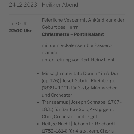
24.12.2023
Heiliger Abend
Fei­er­li­che Ves­per mit Ankün­di­gung der
17:30 Uhr
Geburt des Herrn
22:00 Uhr
Christ­met­te – Pontifikalamt
mit dem Vokal­ensem­ble Pas­se­ro
e amici
unter Lei­tung von Karl-Heinz Liebl
Mis­sa „In nati­vi­ta­te Domi­ni“ in A‑Dur
(op. 126) | Josef Gabri­el Rhein­ber­ger
(1839 – 1901) für 3‑stg. Män­ner­chor
und Orchester
Tran­sea­mus | Joseph Schna­bel (1767–
1831) für Bari­ton-Solo, 4‑stg. gem.
Chor, Orches­ter und Orgel
Hei­li­ge Nacht | Johann Fr. Rei­chardt
(1752–1814) für 4‑stg. gem. Chor a