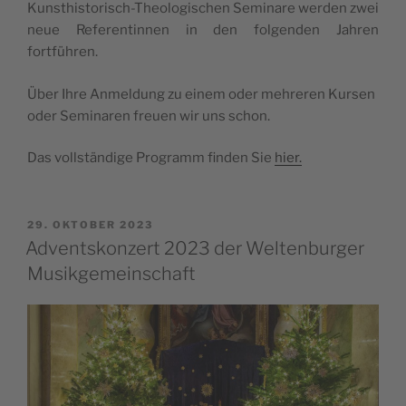
Kunst­his­to­risch-Theo­lo­gi­schen Semi­na­re wer­den zwei
neue Refe­ren­tin­nen in den fol­gen­den Jah­ren
fortführen.
Über Ihre Anmel­dung zu einem oder meh­re­ren Kur­sen
oder Semi­na­ren freu­en wir uns schon.
Das voll­stän­di­ge Pro­gramm fin­den Sie
hier.
VERÖFFENTLICHT
29. OKTOBER 2023
AM
Adventskonzert 2023 der Weltenburger
Musikgemeinschaft