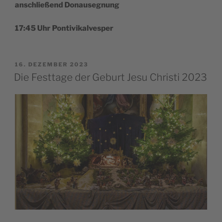
anschlie­ßend Donausegnung
17:45 Uhr Pontivikalvesper
VERÖFFENTLICHT
16. DEZEMBER 2023
AM
Die Festtage der Geburt Jesu Christi 2023