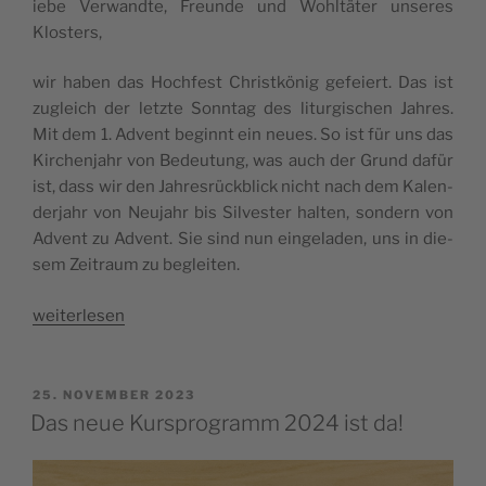
iebe Ver­wand­te, Freun­de und Wohl­tä­ter unse­res
Klosters,
wir haben das Hoch­fest Christ­kö­nig gefei­ert. Das ist
zugleich der letz­te Sonn­tag des lit­ur­gi­schen Jah­res.
Mit dem 1. Advent beginnt ein neu­es. So ist für uns das
Kir­chen­jahr von Bedeu­tung, was auch der Grund dafür
ist, dass wir den Jah­res­rück­blick nicht nach dem Kalen­
der­jahr von Neu­jahr bis Sil­ves­ter hal­ten, son­dern von
Advent zu Advent. Sie sind nun ein­ge­la­den, uns in die­
sem Zeit­raum zu begleiten.
„Jah­
wei­ter­le­sen
res­
be­
richt
VERÖFFENTLICHT
25. NOVEMBER 2023
AM
2023“
Das neue Kursprogramm 2024 ist da!