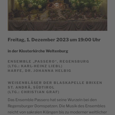
Freitag, 1. Dezember 2023 um 19:00 Uhr
in der Klos­ter­kir­che Weltenburg
ENSEMBLE „PASSERO“, REGENSBURG
(LTG.: KARL-HEINZ LIEBL)
HARFE, DR. JOHANNA HELBIG
WEISENBLÄSER DER BLASKAPELLE BRIXEN
ST. ANDRÄ, SÜDTIROL
(LTG.: CHRISTIAN GRAF)
Das Ensem­ble Pas­se­ro hat sei­ne Wur­zeln bei den
Regens­bur­ger Dom­spat­zen. Die Musik des Ensem­bles
reicht von sakra­len Klän­gen bis zu moder­ner welt­li­cher