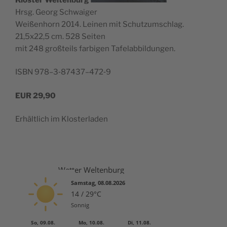
Hrsg. Georg Schwaiger
Wei­ßen­horn 2014. Lei­nen mit Schutz­um­schlag.
21,5x22,5 cm. 528 Seiten
mit 248 groß­teils far­bi­gen Tafelabbildungen.
ISBN 978–3‑87437–472‑9
EUR
29,90
Erhält­lich im Klosterladen
Wetter Weltenburg
Samstag, 08.08.2026
14 / 29°C
Sonnig
So, 09.08.
Mo, 10.08.
Di, 11.08.