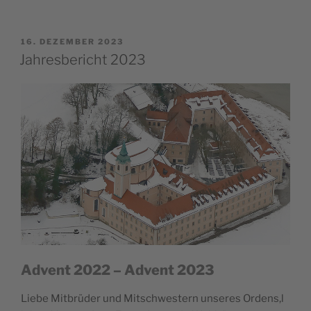
VERÖFFENTLICHT
16. DEZEMBER 2023
AM
Jahresbericht 2023
Advent 2022 – Advent 2023
Lie­be Mit­brü­der und Mit­schwes­tern unse­res Ordens,l