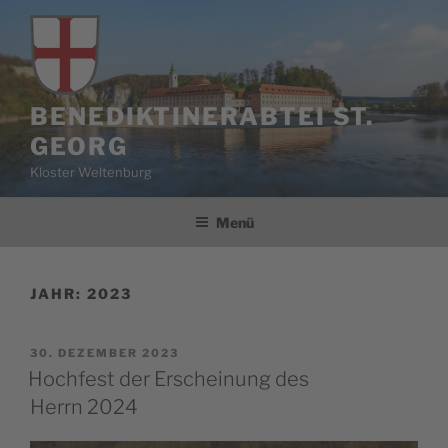
Zum
Inhalt
springen
BENEDIKTINERABTEI ST.
GEORG
Kloster Weltenburg
Menü
JAHR:
2023
VERÖFFENTLICHT
30. DEZEMBER 2023
AM
Hochfest der Erscheinung des
Herrn 2024