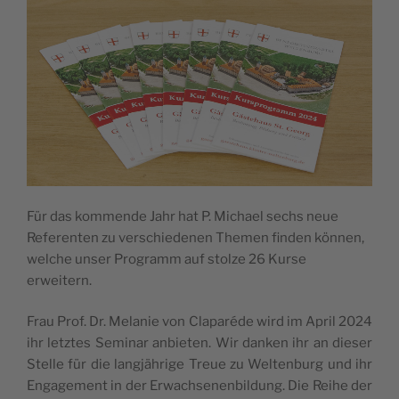
Für das kom­men­de Jahr hat P. Micha­el sechs neue
Refe­ren­ten zu ver­schie­de­nen The­men fin­den kön­nen,
wel­che unser Pro­gramm auf stol­ze 26 Kur­se
erweitern.
Frau Prof. Dr. Mela­nie von Cla­pa­ré­de wird im April 2024
ihr letz­tes Semi­nar anbie­ten. Wir dan­ken ihr an die­ser
Stel­le für die lang­jäh­ri­ge Treue zu Wel­ten­burg und ihr
Enga­ge­ment in der Erwach­se­nen­bil­dung. Die Rei­he der