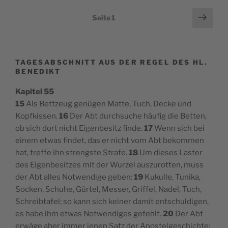
Seitennummerierung
Näch
Seite
1
Seit
der
Beiträge
TAGESABSCHNITT AUS DER REGEL DES HL.
BENEDIKT
Kapitel 55
15
Als Bettzeug genügen Matte, Tuch, Decke und
Kopfkissen.
16
Der Abt durchsuche häufig die Betten,
ob sich dort nicht Eigenbesitz finde.
17
Wenn sich bei
einem etwas findet, das er nicht vom Abt bekommen
hat, treffe ihn strengste Strafe.
18
Um dieses Laster
des Eigenbesitzes mit der Wurzel auszurotten, muss
der Abt alles Notwendige geben:
19
Kukulle, Tunika,
Socken, Schuhe, Gürtel, Messer, Griffel, Nadel, Tuch,
Schreibtafel; so kann sich keiner damit entschuldigen,
es habe ihm etwas Notwendiges gefehlt.
20
Der Abt
erwäge aber immer jenen Satz der Apostelgeschichte: