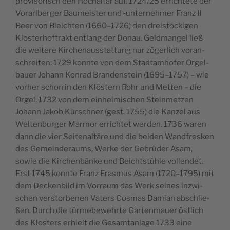
pro­vi­so­risch den Hoch­al­tar auf. 1724/25 errich­te­te der
Vor­arl­ber­ger Bau­meis­ter und ‑unter­neh­mer Franz II
Beer von Bleich­ten (1660–1726) den drei­stö­cki­gen
Klos­ter­hof­trakt ent­lang der Donau. Geld­man­gel ließ
die wei­te­re Kir­chen­aus­stat­tung nur zöger­lich vor­an­
schrei­ten: 1729 konn­te von dem Stadt­am­ho­fer Orgel­
bau­er Johann Kon­rad Bran­den­stein (1695–1757) – wie
vor­her schon in den Klös­tern Rohr und Met­ten – die
Orgel, 1732 von dem ein­hei­mi­schen Stein­met­zen
Johann Jakob Kürsch­ner (gest. 1755) die Kan­zel aus
Wel­ten­bur­ger Mar­mor errich­tet wer­den. 1736 waren
dann die vier Sei­ten­al­tä­re und die bei­den Wand­fres­ken
des Gemein­de­raums, Wer­ke der Gebrü­der Asam,
sowie die Kir­chen­bän­ke und Beicht­stüh­le voll­endet.
Erst 1745 konn­te Franz Eras­mus Asam (1720–1795) mit
dem Decken­bild im Vor­raum das Werk sei­nes inzwi­
schen ver­stor­be­nen Vaters Cos­mas Dami­an abschlie­
ßen. Durch die tür­me­be­wehr­te Gar­ten­mau­er öst­lich
des Klos­ters erhielt die Gesamt­an­la­ge 1733 eine