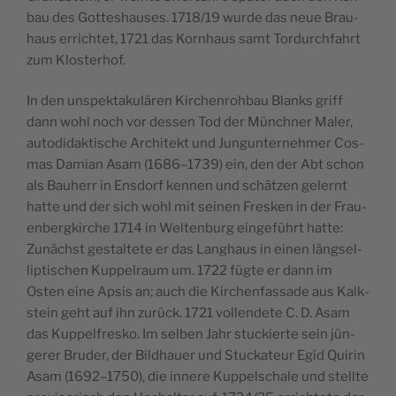
bau des Got­tes­hau­ses. 1718/19 wur­de das neue Brau­
haus errich­tet, 1721 das Korn­haus samt Tor­durch­fahrt
zum Klosterhof.
In den unspek­ta­ku­lä­ren Kir­chen­roh­bau Blanks griff
dann wohl noch vor des­sen Tod der Münch­ner Maler,
auto­di­dak­ti­sche Archi­tekt und Jung­un­ter­neh­mer Cos­
mas Dami­an Asam (1686–1739) ein, den der Abt schon
als Bau­herr in Ens­dorf ken­nen und schät­zen gelernt
hat­te und der sich wohl mit sei­nen Fres­ken in der Frau­
en­berg­kir­che 1714 in Wel­ten­burg ein­ge­führt hat­te:
Zunächst gestal­te­te er das Lang­haus in einen längs­el­
lip­ti­schen Kup­pel­raum um. 1722 füg­te er dann im
Osten eine Apsis an; auch die Kir­chen­fas­sa­de aus Kalk­
stein geht auf ihn zurück. 1721 voll­ende­te C. D. Asam
das Kup­pel­fres­ko. Im sel­ben Jahr stuckier­te sein jün­
ge­rer Bru­der, der Bild­hau­er und Stu­cka­teur Egid Qui­rin
Asam (1692–1750), die inne­re Kup­pel­scha­le und stell­te