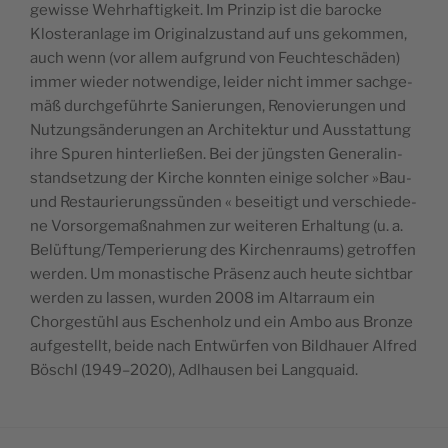
gewis­se Wehr­haf­tig­keit. Im Prin­zip ist die baro­cke
Klos­ter­an­la­ge im Ori­gi­nal­zu­stand auf uns gekom­men,
auch wenn (vor allem auf­grund von Feuch­te­schä­den)
immer wie­der not­wen­di­ge, lei­der nicht immer sach­ge­
mäß durch­ge­führ­te Sanie­run­gen, Reno­vie­run­gen und
Nut­zungs­än­de­run­gen an Archi­tek­tur und Aus­stat­tung
ihre Spu­ren hin­ter­lie­ßen. Bei der jüngs­ten Gene­ral­in­
stand­set­zung der Kir­che konn­ten eini­ge sol­cher »Bau-
und Restau­rie­rungs­sün­den « besei­tigt und ver­schie­de­
ne Vor­sor­ge­maß­nah­men zur wei­te­ren Erhal­tung (u. a.
Belüftung/Temperierung des Kir­chen­raums) getrof­fen
wer­den. Um monas­ti­sche Prä­senz auch heu­te sicht­bar
wer­den zu las­sen, wur­den 2008 im Altar­raum ein
Chor­ge­stühl aus Eschen­holz und ein Ambo aus Bron­ze
auf­ge­stellt, bei­de nach Ent­wür­fen von Bild­hau­er Alfred
Böschl (1949–2020), Adl­hau­sen bei Langquaid.