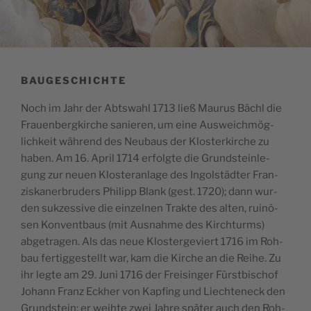
BAUGESCHICHTE
Noch im Jahr der Abts­wahl 1713 ließ Mau­rus Bächl die
Frau­en­berg­kir­che sanie­ren, um eine Aus­weich­mög­
lich­keit wäh­rend des Neu­baus der Klos­ter­kir­che zu
haben. Am 16. April 1714 erfolg­te die Grund­stein­le­
gung zur neu­en Klos­ter­an­la­ge des Ingol­städ­ter Fran­
zis­ka­ner­bru­ders Phil­ipp Blank (gest. 1720); dann wur­
den suk­zes­si­ve die ein­zel­nen Trak­te des alten, rui­nö­
sen Kon­vent­baus (mit Aus­nah­me des Kirch­turms)
abge­tra­gen. Als das neue Klos­ter­ge­viert 1716 im Roh­
bau fer­tig­ge­stellt war, kam die Kir­che an die Rei­he. Zu
ihr leg­te am 29. Juni 1716 der Frei­sin­ger Fürst­bi­schof
Johann Franz Eck­her von Kap­fing und Liech­ten­eck den
Grund­stein; er weih­te zwei Jah­re spä­ter auch den Roh­