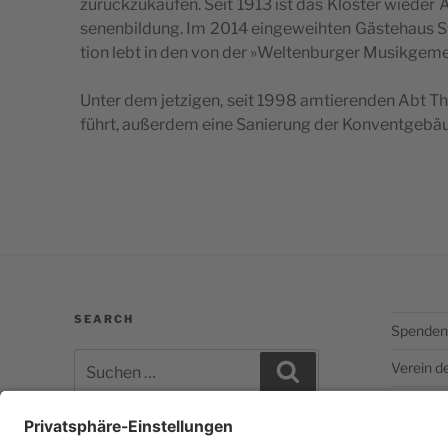
zurück­zu­kau­fen. Seit 1913 ist das Klos­ter wie­der 
se­nen­bil­dung. Im 2014 ein­ge­weih­ten Gäs­te­haus S
ti­on lebt in den von der »Wel­ten­bur­ger Musik­ge­mein
Unter dem jet­zi­gen, seit 1998 amtie­ren­den Abt Th
führt, außer­dem eine Sanie­rung der Kon­vent­ge­bä
SEARCH
Spenden
Suchen
Verein d
Suchen
nach: