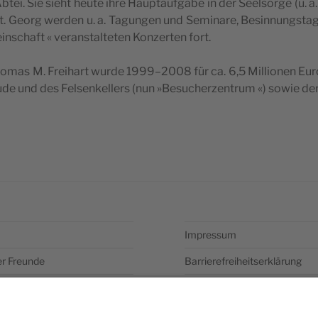
Abtei. Sie sieht heu­te ihre Haupt­auf­ga­be in der Seel­sor­ge (u.
t. Georg wer­den u. a. Tagun­gen und Semi­na­re, Besin­nungs­ta­ge 
­schaft « ver­an­stal­te­ten Kon­zer­ten fort.
o­mas M. Frei­hart wur­de 1999–2008 für ca. 6,5 Mil­lio­nen Eur
u­de und des Fel­sen­kel­lers (nun »Besu­cher­zen­trum «) sowie 
Impressum
er Freunde
Barrierefreiheitserklärung
Datenschutzerklärung
Newsletter abonieren