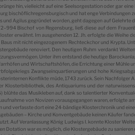
rün­ge hin, viel­leicht auf eine Seel­sor­ge­sta­ti­on oder gar eine 
urg bischöf­lich­re­gens­bur­gisch und hat enge Ver­bin­dun­gen z
­us und Agi­lus gegrün­det wor­den, geht dage­gen auf Gelehr­te d
72–994 Bischof von Regens­burg, ließ die­se auf dem Frau­en
 Klos­ter erwähnt. Im aus­ge­hen­den 12. Jh. erfolg­te die Wei­he
k­ten Baus mit nicht ein­ge­zo­ge­nem Recht­eck­chor und Kryp­ta. 
os­ter­ge­bäu­de reno­viert. Den heu­ti­gen Ruhm ver­dankt Wel­
set­zungs­ver­mö­gen. Unter ihm ent­stand die heu­ti­ge Barock­an­
 Pfarr­hö­fen und Wirt­schafts­hö­fen, die Errich­tung einer Müh­
b­fol­ge­kriegs Zwangs­ein­quar­tie­run­gen und hohe Kriegs­ab­
os­ter­in­ter­nen Kon­flik­te müde, 1743 zurück. Sein Nach­fol­ge
 Klos­ter­bi­blio­thek, des Anti­qua­ri­ums und der natur­wis­se
lüh­te das Musik­le­ben auf, dank so talen­tier­ter Kon­ven­tua
Neu­auf­nah­me von Novi­zen vor­aus­ge­gan­gen waren, erfolg­te 
nd ver­fass­te dort eine 24-bän­di­ge Klos­ter­chro­nik und eine 
e­bäu­den – Kir­che und Kon­vent­ge­bäu­de kei­nen Käu­fer fan­de
tzt. Auf Ver­an­las­sung König Lud­wigs I. konn­te Klos­ter Wel­te
n Dota­ti­on war es mög­lich, die Klos­ter­ge­bäu­de zu sanie­ren un