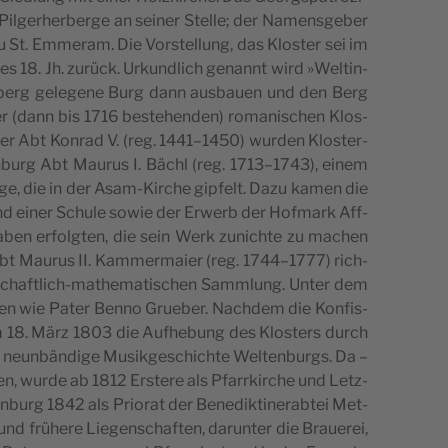
Pil­ger­her­ber­ge an sei­ner Stel­le; der Namens­ge­ber
u St. Emmer­am. Die Vor­stel­lung, das Klos­ter sei im
es 18. Jh. zurück. Urkund­lich genannt wird »Welt­in­
­berg gele­ge­ne Burg dann aus­bau­en und den Berg
 der (dann bis 1716 bestehen­den) roma­ni­schen Klos­
Unter Abt Kon­rad V. (reg. 1441–1450) wur­den Klos­ter­
ten­burg Abt Mau­rus I. Bächl (reg. 1713–1743), einem
la­ge, die in der Asam-Kir­che gip­felt. Dazu kamen die
le und einer Schu­le sowie der Erwerb der Hof­mark Aff­
ga­ben erfolg­ten, die sein Werk zunich­te zu machen
r Abt Mau­rus II. Kam­mer­mai­er (reg. 1744–1777) rich­
n­schaft­lich-mathe­ma­ti­schen Samm­lung. Unter dem
­len wie Pater Ben­no Grue­ber. Nach­dem die Kon­fis­
am 18. März 1803 die Auf­he­bung des Klos­ters durch
neun­bän­di­ge Musik­ge­schich­te Wel­ten­burgs. Da –
n, wur­de ab 1812 Ers­te­re als Pfarr­kir­che und Letz­
n­burg 1842 als Prio­rat der Bene­dik­ti­ner­ab­tei Met­
d frü­he­re Lie­gen­schaf­ten, dar­un­ter die Braue­rei,