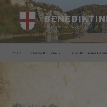
Zum
Inhalt
springen
BENEDIKTIN
Kloster Weltenburg
Start
Kloster & Kirche
Benediktinisches Leben