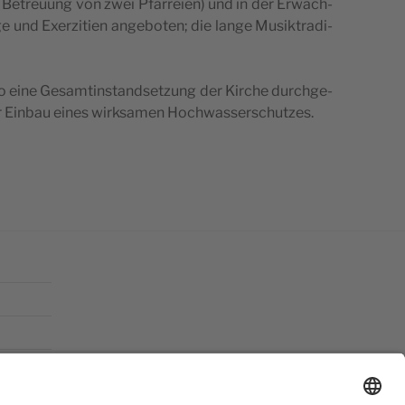
 a. Betreu­ung von zwei Pfar­rei­en) und in der Erwach­
und Exer­zi­ti­en ange­bo­ten; die lan­ge Musik­tra­di­
o eine Gesamt­in­stand­set­zung der Kir­che durch­ge­
der Ein­bau eines wirk­sa­men Hochwasserschutzes.