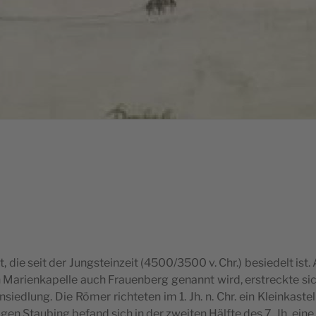
t, die seit der Jung­stein­zeit (4500/3500 v. Chr.) besie­delt ist. 
Mari­en­ka­pel­le auch Frau­en­berg genannt wird, erstreck­te sic
ied­lung. Die Römer rich­te­ten im 1. Jh. n. Chr. ein Klein­kas­te
­gen Stau­bing befand sich in der zwei­ten Hälf­te des 7. Jh. eine