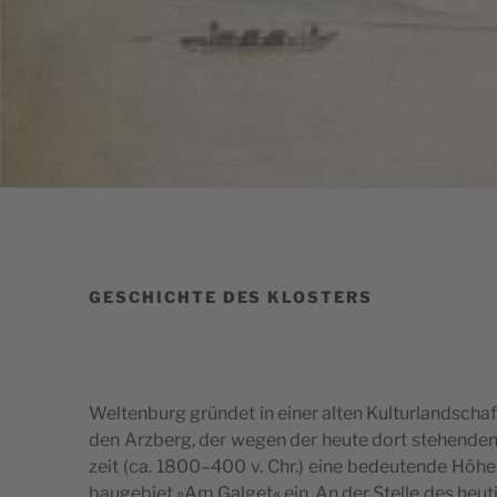
GESCHICHTE DES KLOSTERS
Wel­ten­burg grün­det in einer alten Kul­tur­land­schaf
den Arz­berg, der wegen der heu­te dort ste­hen­den 
zeit (ca. 1800–400 v. Chr.) eine bedeu­ten­de Höhen­s
bau­ge­biet »Am Gal­get« ein. An der Stel­le des heu­ti