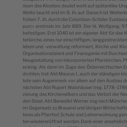
ni­um des Klos­ters deu­tet wohl auf spät­an­ti­ke Ursp
Welto taucht erst im 8. Jh. auf. Danach ist Wel­ten­b
frü­hen 7. Jh. durch die Colum­ban-Schü­ler Eusta­si
purc« erst­mals im Jahr 889. Der hl. Wolf­gang, 9
befes­ti­gen. Erst 1040 ist ein eige­ner Abt für das
ter­kir­che, eines nur ein­schif­fi­gen, lang­ge­strec
le­ben und ‑ver­wal­tung refor­miert, Kir­che und Kl
Orga­ni­sa­ti­ons­ta­lent und Finanz­ge­nie mit Durch­
Neu­ge­stal­tung von inkor­po­rier­ten Pfarr­kir­chen,
ecking. Als dann im Zuge des Öster­rei­chi­schen Er
droh­ten, trat Abt Mau­rus I., auch der stän­di­gen kl
te­te sein Augen­merk vor allem auf den Aus­bau der
nächs­ten Abt Rupert Walx­häu­ser (reg. 1778–1786) b
zie­rung des Kir­chen­sil­bers und das Ver­bot der 
den Staat. Abt Bene­dikt Wer­ner zog nach Mün­chen u
im Gegen­satz zu Braue­rei und übri­gen Wirt­schafts­g
te­res als Pfarr­hof, Schu­le und Leh­rer­woh­nung genu
ten wie­der­eröff­net wer­den. Dank einer ansehn­li­che