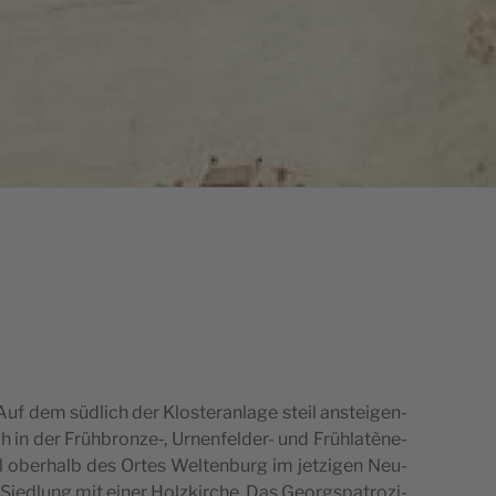
Auf dem süd­lich der Klos­ter­an­la­ge steil anstei­gen­
h in der Frühbronze‑, Urnen­fel­der- und Früh­latène­
ll ober­halb des Ortes Wel­ten­burg im jet­zi­gen Neu­
 Sied­lung mit einer Holz­kir­che. Das Georgs­pa­tro­zi­