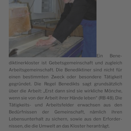
Ein Bene­
dik­ti­ner­klos­ter ist Gebets­ge­mein­schaft und zugleich
Arbeits­ge­mein­schaft. Die Bene­dik­ti­ner sind nicht für
einen bestimm­ten Zweck oder beson­de­re Tätig­keit
gegrün­det. Die Regel Bene­dikts sagt grund­sätz­lich
über die Arbeit: „Erst dann sind sie wirk­li­che Mön­che,
wenn sie von der Arbeit ihrer Hän­de leben“ (RB 48). Die
Tätig­keits- und Arbeits­fel­der erwach­sen aus den
Bedürf­nis­sen der Gemein­schaft, näm­lich ihren
Lebens­un­ter­halt zu sichern, sowie aus den Erfor­der­
nis­sen, die die Umwelt an das Klos­ter heranträgt.