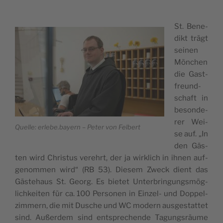
St. Bene­
dikt trägt
sei­nen
Mön­chen
die Gast­
freund­
schaft in
beson­de­
rer Wei­
Quel­le: erlebe.bayern – Peter von Felbert
se auf. „In
den Gäs­
ten wird Chris­tus ver­ehrt, der ja wirk­lich in ihnen auf­
ge­nom­men wird“ (RB 53). Die­sem Zweck dient das
Gäs­te­haus St. Georg. Es bie­tet Unter­brin­gungs­mög­
lich­kei­ten für ca. 100 Per­so­nen in Ein­zel- und Dop­pel­
zim­mern, die mit Dusche und WC modern aus­ge­stat­tet
sind. Außer­dem sind ent­spre­chen­de Tagungs­räu­me