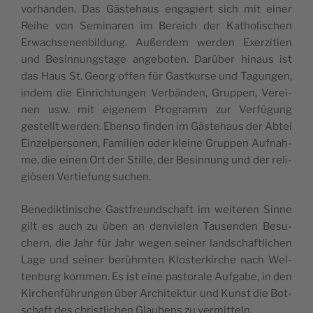
vor­han­den. Das Gäs­te­haus enga­giert sich mit einer
Rei­he von Semi­na­ren im Bereich der Katho­li­schen
Erwach­se­nen­bil­dung. Außer­dem wer­den Exer­zi­ti­en
und Besin­nungs­ta­ge ange­bo­ten. Dar­über hin­aus ist
das Haus St. Georg offen für Gast­kur­se und Tagun­gen,
indem die Ein­rich­tun­gen Ver­bän­den, Grup­pen, Ver­ei­
nen usw. mit eige­nem Pro­gramm zur Ver­fü­gung
gestellt wer­den. Eben­so fin­den im Gäs­te­haus der Abtei
Ein­zel­per­so­nen, Fami­li­en oder klei­ne Grup­pen Auf­nah­
me, die einen Ort der Stil­le, der Besin­nung und der reli­
giö­sen Ver­tie­fung suchen.
Bene­dik­t­i­ni­sche Gast­freund­schaft im wei­te­ren Sin­ne
gilt es auch zu üben an den­vie­len Tau­sen­den Besu­
chern, die Jahr für Jahr wegen sei­ner land­schaft­li­chen
Lage und sei­ner berühm­ten Klos­ter­kir­che nach Wel­
ten­burg kom­men. Es ist eine pas­to­ra­le Auf­ga­be, in den
Kir­chen­füh­run­gen über Archi­tek­tur und Kunst die Bot­
schaft des christ­li­chen Glau­bens zu vermitteln.