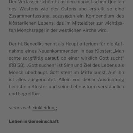
Der Ver­fas­ser schöpft aus den monas­ti­schen Quel­len
des Wes­tens wie des Ostens und erstellt so eine
Zusam­men­fas­sung, sozu­sa­gen ein Kom­pen­di­um des
klös­ter­li­chen Lebens, das im Mit­tel­al­ter zur wich­tigs­
ten Mönchs­re­gel in der west­li­chen Kir­che wird.
Der hl. Bene­dikt nennt als Haupt­kri­te­ri­um für die Auf­
nah­me eines Neu­an­kom­men­den in das Klos­ter: „Man
ach­te sorg­fäl­tig dar­auf, ob einer wirk­lich Gott sucht“
(RB 58). „Gott suchen“ ist Sinn und Ziel des Lebens als
Mönch über­haupt. Gott steht im Mit­tel­punkt. Auf ihn
ist alles aus­ge­rich­tet. Allein von die­ser Aus­rich­tung
her ist ein Klos­ter und sei­ne Lebens­form ver­ständ­lich
und begreifbar.
sie­he auch
Ein­klei­dung
Leben in Gemeinschaft