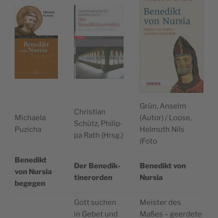
Grün, Anselm
Chris­ti­an
Michae­la
(Autor) / Loo­se,
Schütz, Phil­ip­
Puzicha
Hel­muth Nils
pa Rath (Hrsg.)
(Foto
Bene­dikt
Der Bene­dik­
Bene­dikt von
von Nur­sia
ti­ner­or­den
Nursia
begegen
Gott suchen
Meis­ter des
in Gebet und
Maßes – geer­de­te