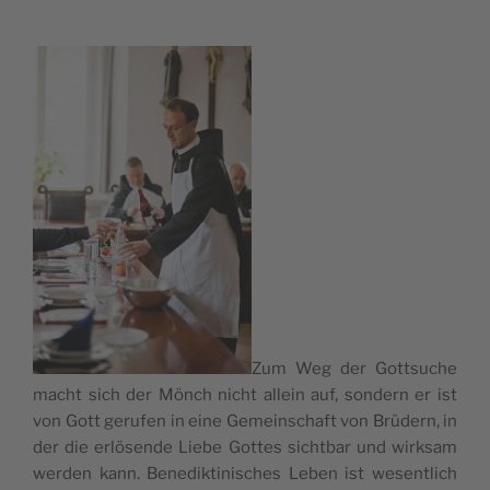
Zum Weg der Gott­su­che
macht sich der Mönch nicht allein auf, son­dern er ist
von Gott geru­fen in eine Gemein­schaft von Brü­dern, in
der die erlö­sen­de Lie­be Got­tes sicht­bar und wirk­sam
wer­den kann. Bene­dik­t­i­ni­sches Leben ist wesent­lich