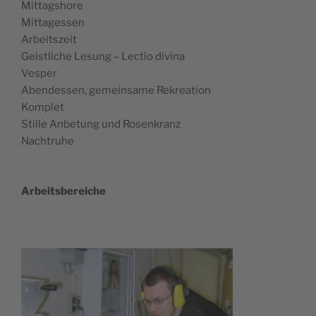
Mittagshore
Mittagessen
Arbeitszeit
Geist­li­che Lesung – Lec­tio divina
Vesper
Abend­essen, gemein­sa­me Rekreation
Komplet
Stil­le Anbe­tung und Rosenkranz
Nachtruhe
Arbeits­be­rei­che