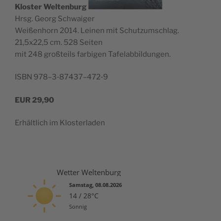
Klos­ter Wel­ten­burg
Hrsg. Georg Schwaiger
Wei­ßen­horn 2014. Lei­nen mit Schutz­um­schlag.
21,5x22,5 cm. 528 Seiten
mit 248 groß­teils far­bi­gen Tafelabbildungen.
ISBN 978–3‑87437–472‑9
EUR
29,90
Erhält­lich im Klosterladen
Wetter Weltenburg
Samstag, 08.08.2026
14 / 28°C
Sonnig