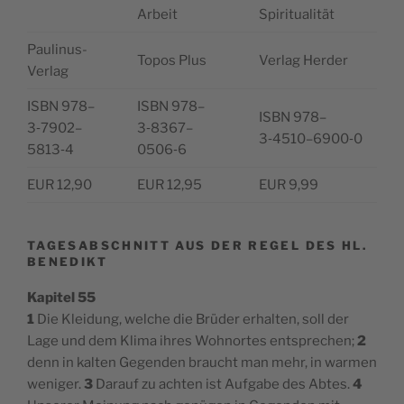
Arbeit
Spiritualität
Pau­li­nus-
Topos Plus
Ver­lag Herder
Ver­lag
ISBN 978–
ISBN 978–
ISBN 978–
3‑7902–
3‑8367–
3‑4510–6900‑0
5813‑4
0506‑6
EUR 12,90
EUR 12,95
EUR 9,99
TAGESABSCHNITT AUS DER REGEL DES HL.
BENEDIKT
Kapitel 55
1
Die Kleidung, welche die Brüder erhalten, soll der
Lage und dem Klima ihres Wohnortes entsprechen;
2
denn in kalten Gegenden braucht man mehr, in warmen
weniger.
3
Darauf zu achten ist Aufgabe des Abtes.
4