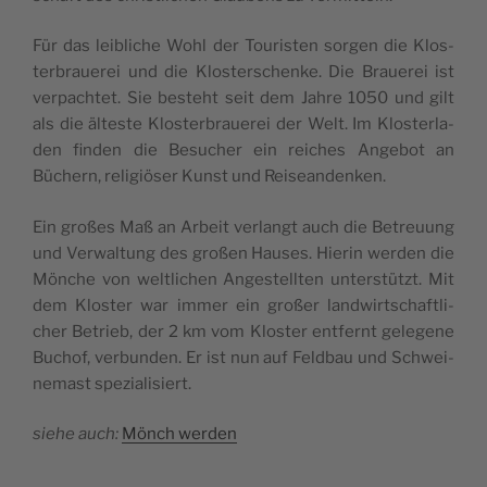
Für das leib­li­che Wohl der Tou­ris­ten sor­gen die Klos­
ter­braue­rei und die Klos­ter­schen­ke. Die Braue­rei ist
ver­pach­tet. Sie besteht seit dem Jah­re 1050 und gilt
als die ältes­te Klos­ter­braue­rei der Welt. Im Klos­ter­la­
den fin­den die Besu­cher ein rei­ches Ange­bot an
Büchern, reli­giö­ser Kunst und Reiseandenken.
Ein gro­ßes Maß an Arbeit ver­langt auch die Betreu­ung
und Ver­wal­tung des gro­ßen Hau­ses. Hier­in wer­den die
Mön­che von welt­li­chen Ange­stell­ten unter­stützt. Mit
dem Klos­ter war immer ein gro­ßer land­wirt­schaft­li­
cher Betrieb, der 2 km vom Klos­ter ent­fernt gele­ge­ne
Buchof, ver­bun­den. Er ist nun auf Feld­bau und Schwei­
ne­mast spezialisiert.
sie­he auch:
Mönch wer­den