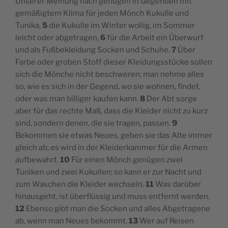
Unserer Meinung nach genügen in Gegenden mit
gemäßigtem Klima für jeden Mönch Kukulle und
Tunika,
5
die Kukulle im Winter wollig, im Sommer
leicht oder abgetragen,
6
für die Arbeit ein Überwurf
und als Fußbekleidung Socken und Schuhe.
7
Über
Farbe oder groben Stoff dieser Kleidungsstücke sollen
sich die Mönche nicht beschweren; man nehme alles
so, wie es sich in der Gegend, wo sie wohnen, findet,
oder was man billiger kaufen kann.
8
Der Abt sorge
aber für das rechte Maß, dass die Kleider nicht zu kurz
sind, sondern denen, die sie tragen, passen.
9
Bekommen sie etwas Neues, geben sie das Alte immer
gleich ab; es wird in der Kleiderkammer für die Armen
aufbewahrt.
10
Für einen Mönch genügen zwei
Tuniken und zwei Kukullen; so kann er zur Nacht und
zum Waschen die Kleider wechseln.
11
Was darüber
hinausgeht, ist überflüssig und muss entfernt werden.
12
Ebenso gibt man die Socken und alles Abgetragene
ab, wenn man Neues bekommt.
13
Wer auf Reisen