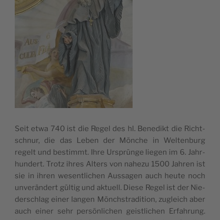
Seit etwa 740 ist die Regel des hl. Bene­dikt die Richt­
schnur, die das Leben der Mön­che in Wel­ten­burg
regelt und bestimmt. Ihre Ursprün­ge lie­gen im 6. Jahr­
hun­dert. Trotz ihres Alters von nahe­zu 1500 Jah­ren ist
sie in ihren wesent­li­chen Aus­sa­gen auch heu­te noch
unver­än­dert gül­tig und aktu­ell. Die­se Regel ist der Nie­
der­schlag einer lan­gen Mönchs­tra­di­ti­on, zugleich aber
auch einer sehr per­sön­li­chen geist­li­chen Erfah­rung.