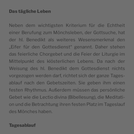
Das täg­li­che Leben
Neben dem wich­tigs­ten Kri­te­ri­um für die Echt­heit
einer Beru­fung zum Mönchs­le­ben, der Gott­su­che, hat
der hl. Bene­dikt als wei­te­res Wesens­merk­mal den
„Eifer für den Got­tes­dienst“ genannt. Daher ste­hen
das fei­er­li­che Chor­ge­bet und die Fei­er der Lit­ur­gie im
Mit­tel­punkt des klös­ter­li­chen Lebens. Da nach der
Wei­sung des hl. Bene­dikt dem Got­tes­dienst nichts
vor­ge­zo­gen wer­den darf, rich­tet sich der gan­ze Tages­
ab­lauf nach den Gebets­zei­ten. Sie geben ihm einen
fes­ten Rhyth­mus. Außer­dem müs­sen das per­sön­li­che
Gebet wie die Lec­tio divina (Bibel­le­sung), die Medi­ta­ti­
on und die Betrach­tung ihren fes­ten Platz im Tages­lauf
des Mön­ches haben.
Tages­ab­lauf