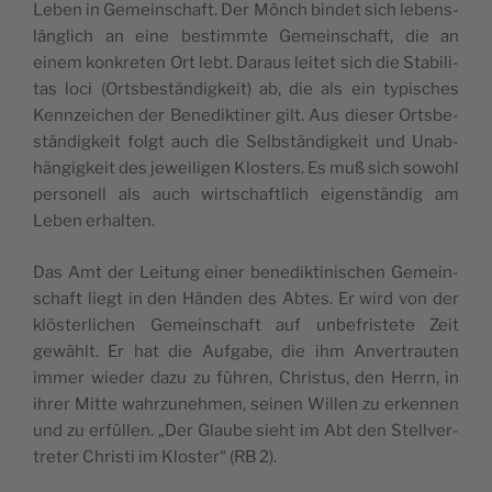
Leben in Gemein­schaft. Der Mönch bin­det sich lebens­
läng­lich an eine bestimm­te Gemein­schaft, die an
einem kon­kre­ten Ort lebt. Dar­aus lei­tet sich die Sta­bi­li­
tas loci (Orts­be­stän­dig­keit) ab, die als ein typi­sches
Kenn­zei­chen der Bene­dik­ti­ner gilt. Aus die­ser Orts­be­
stän­dig­keit folgt auch die Selb­stän­dig­keit und Unab­
hän­gig­keit des jewei­li­gen Klos­ters. Es muß sich sowohl
per­so­nell als auch wirt­schaft­lich eigen­stän­dig am
Leben erhalten.
Das Amt der Lei­tung einer bene­dik­t­i­ni­schen Gemein­
schaft liegt in den Hän­den des Abtes. Er wird von der
klös­ter­li­chen Gemein­schaft auf unbe­fris­te­te Zeit
gewählt. Er hat die Auf­ga­be, die ihm Anver­trau­ten
immer wie­der dazu zu füh­ren, Chris­tus, den Herrn, in
ihrer Mit­te wahr­zu­neh­men, sei­nen Wil­len zu erken­nen
und zu erfül­len. „Der Glau­be sieht im Abt den Stell­ver­
tre­ter Chris­ti im Klos­ter“ (RB 2).