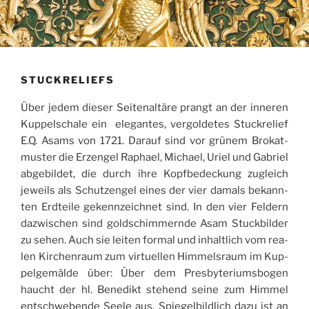
STUCKRELIEFS
Über jedem die­ser Sei­ten­al­tä­re prangt an der inne­ren
Kup­pel­scha­le ein ele­gan­tes, ver­gol­de­tes Stuck­re­li­ef
E.Q. Asams von 1721. Dar­auf sind vor grü­nem Bro­kat­
mus­ter die Erz­engel Rapha­el, Micha­el, Uri­el und Gabri­el
abge­bil­det, die durch ihre Kopf­be­de­ckung zugleich
jeweils als Schutz­en­gel eines der vier damals bekann­
ten Erd­tei­le gekenn­zeich­net sind. In den vier Fel­dern
dazwi­schen sind gold­schim­mern­de Asam Stuck­bil­der
zu sehen. Auch sie lei­ten for­mal und inhalt­lich vom rea­
len Kir­chen­raum zum vir­tu­el­len Him­mels­raum im Kup­
pel­ge­mäl­de über: Über dem Pres­by­te­ri­ums­bo­gen
haucht der hl. Bene­dikt ste­hend sei­ne zum Him­mel
ent­schwe­ben­de See­le aus. Spie­gel­bild­lich dazu ist an