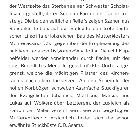
der West­sei­te das Ster­ben sei­ner Schwes­ter Scho­las­
tika dar­ge­stellt, deren See­le in Form einer Tau­be auf­
steigt. Die bei­den seit­li­chen Reli­efs zei­gen Sze­nen aus
Bene­dikts Leben: auf der Süd­sei­te den trotz teuf­li­
schen Ein­griffs erfolg­rei­chen Bau des Mut­ter­klos­ters
Mon­te­cas­si­no 529, gegen­über die Pro­phe­zei­ung des
bal­di­gen Tods von Ost­go­ten­kö­nig Toti­la. Die acht Kup­
pel­fel­der wer­den von­ein­an­der durch fla­che, mit der
sog. Bene­dic­tus-Medail­le geschmück­te Gur­te abge­
grenzt, wel­che die mäch­ti­gen Pilas­ter des Kir­chen­
raums nach oben fort­set­zen. An den Schei­teln der
hohen Korb­bö­gen schwe­ben Asam’sche Stuck­fi­gu­ren
der Evan­ge­lis­ten Johan­nes, Mat­thä­us, Mar­kus und
Lukas auf Wol­ken; über Letz­te­rem, der zugleich als
Patron der Maler ver­ehrt wird, wie am bei­gefüg­ten
Mut­ter­got­tes­bild ersicht­lich, fin­det sich die schon
erwähn­te Stuck­büs­te C. D. Asams.