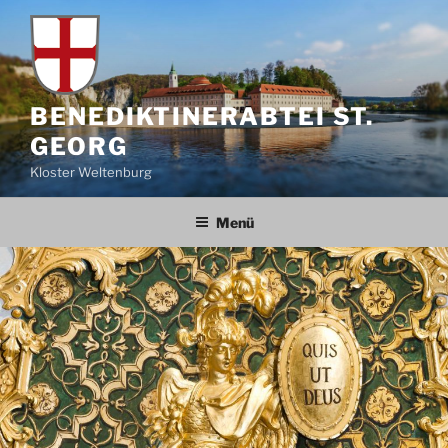
Zum
Inhalt
springen
BENEDIKTINERABTEI ST.
GEORG
Kloster Weltenburg
Menü