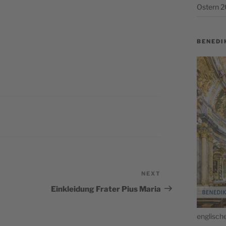
Ostern 
BENEDI
NEXT
Next
Post
Einkleidung Frater Pius Maria
englis­c