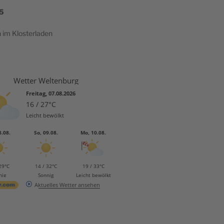
5
h im Klosterladen
Wetter Weltenburg
Freitag, 07.08.2026
16 / 27°C
Leicht bewölkt
8.08.
So, 09.08.
Mo, 10.08.
29°C
14 / 32°C
19 / 33°C
nig
Sonnig
Leicht bewölkt
Aktuelles Wetter ansehen