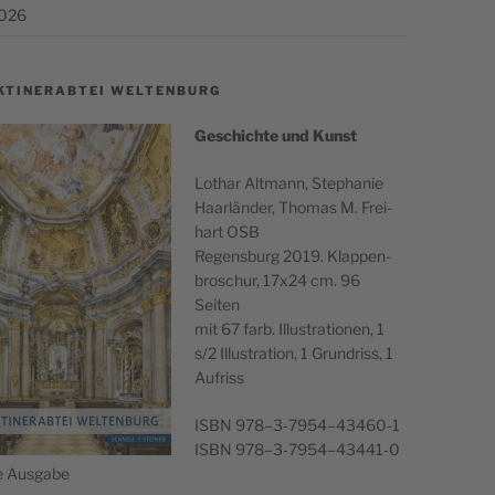
2026
KTINERABTEI WELTENBURG
Geschichte und Kunst
Lothar Alt­mann, Stephanie
Haar­län­der, Thomas M. Frei­
hart OSB
Regens­burg 2019. Klap­pen­
broschur, 17x24 cm. 96
Seiten
mit 67 farb. Illus­tra­tio­nen, 1
s/2 Illus­tra­tion, 1 Grun­driss, 1
Aufriss
ISBN 978–3‑7954–43460‑1
ISBN 978–3‑7954–43441‑0
he Ausgabe