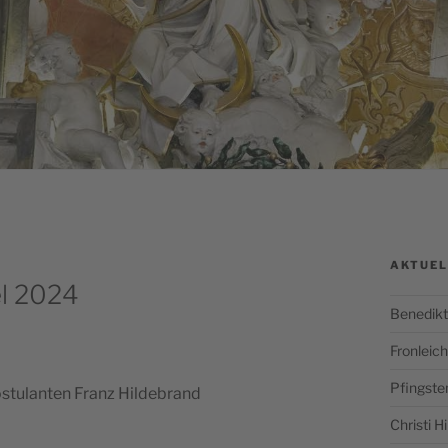
AKTUEL
l 2024
Benedikt
Fronlei
Pfingste
os­tu­lanten Franz Hildebrand
Christi 