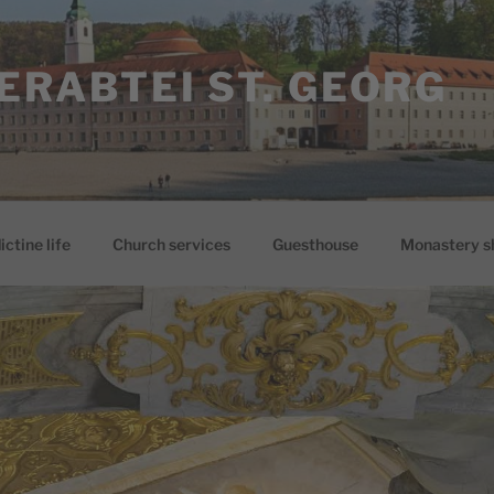
ERABTEI ST. GEORG
ctine life
Church services
Guesthouse
Monastery s