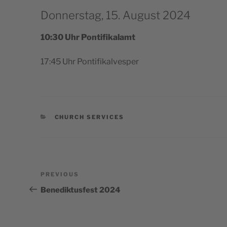
Donnerstag, 15. August 2024
10:30 Uhr Pontifikalamt
17:45 Uhr Pontifikalvesper
CATEGORIES
CHURCH SERVICES
Post
Previous
PREVIOUS
navigation
Post
Benediktusfest 2024