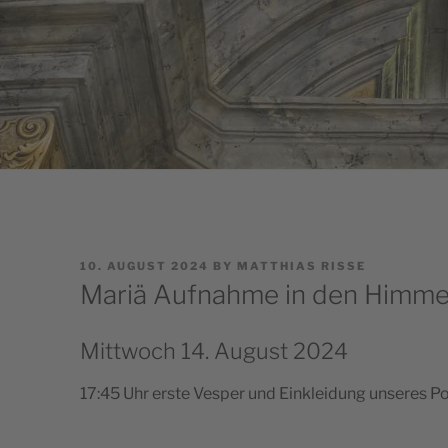
POSTED
10. AUGUST 2024
BY
MATTHIAS RISSE
ON
Mariä Aufnahme in den Himme
Mittwoch 14. August 2024
17:45 Uhr erste Ves­per und Ein­klei­dung unseres P