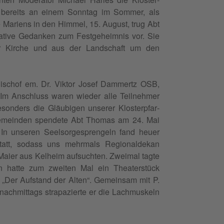
bere­its an einem Son­ntag im Som­mer, als
 Mariens in den Him­mel, 15. August, trug Abt
­tive Gedanken zum Fest­ge­heim­nis vor. Sie
er Kirche und aus der Land­schaft um den
r Bischof em. Dr. Vik­tor Josef Dammertz OSB,
t. Im Anschluss waren wieder alle Teil­nehmer
on­ders die Gläu­bi­gen unser­er Klosterp­far­
 Gemein­den spendete Abt Thomas am 24. Mai
 In unseren Seel­sorge­spren­geln fand heuer
n statt, sodass uns mehrmals Region­aldekan
er aus Kel­heim auf­sucht­en. Zweimal tagte
hat­te zum zweit­en Mal ein The­ater­stück
„Der Auf­s­tand der Alten“. Gemein­sam mit P.
ach­mit­tags stra­pazierte er die Lach­muskeln