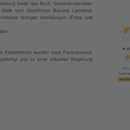
­rierung bietet das Buch “Gesamtin­stand­set­
en 2008 vom Staatlichen Bauamt Land­shut,
lre­ichen far­bigen Abbil­dun­gen (Fotos und
rden:
Fr, 0
der Klosterkirche wur­den neue Panora­maauf­
e­fer­tigt und zu ein­er virtuellen Bege­hung
15 / 
Leicht 