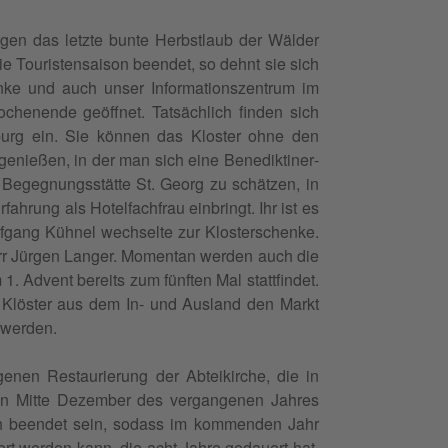
gen das let­zte bunte Herb­st­laub der Wälder
e Touris­ten­sai­son been­det, so dehnt sie sich
ke und auch unser Infor­ma­tion­szen­trum im
enende geöffnet. Tat­säch­lich find­en sich
nburg ein. Sie kön­nen das Kloster ohne den
genießen, in der man sich eine Benedik­tin­er­
er Begeg­nungsstätte St. Georg zu schätzen, in
ahrung als Hotelfach­frau ein­bringt. Ihr ist es
f­gang Küh­nel wech­selte zur Kloster­schenke.
r Jür­gen Langer. Momen­tan wer­den auch die
1. Advent bere­its zum fün­ften Mal stat­tfind­et.
e Klöster aus dem In- und Aus­land den Markt
n werden.
enen Restau­rierung der Abteikirche, die in
n Mitte Dezem­ber des ver­gan­genen Jahres
ch been­det sein, sodass im kom­menden Jahr
t wer­den kann, die acht Jahre gedauert hat.