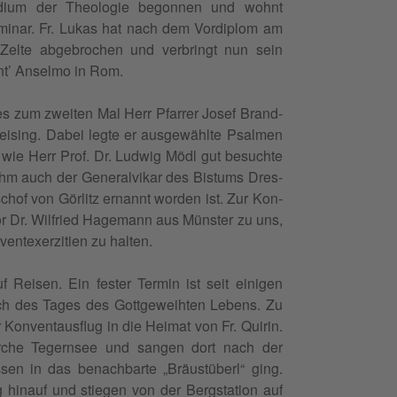
di­um der The­olo­gie begonnen und wohnt
em­i­nar. Fr. Lukas hat nach dem Vordiplom am
Zelte abge­brochen und ver­bringt nun sein
t’ Ansel­mo in Rom.
res zum zweit­en Mal Herr Pfar­rer Josef Brand­
reis­ing. Dabei legte er aus­gewählte Psalmen
wie Herr Prof. Dr. Lud­wig Mödl gut besuchte
ahm auch der Gen­er­alvikar des Bis­tums Dres­
hof von Gör­litz ernan­nt wor­den ist. Zur Kon­
tor Dr. Wil­fried Hage­mann aus Mün­ster zu uns,
n­tex­erz­i­tien zu halten.
eisen. Ein fes­ter Ter­min ist seit eini­gen
ch des Tages des Gottgewei­ht­en Lebens. Zu
Kon­ven­taus­flug in die Heimat von Fr. Quirin.
kirche Tegernsee und san­gen dort nach der
sen in das benach­barte „Bräustüberl“ ging.
hin­auf und stiegen von der Bergsta­tion auf