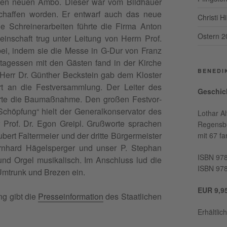
ete den neuen Ambo. Dieser war vom Bild­hauer
haf­fen wor­den. Er ent­warf auch das neue
Christi 
e Schreinerar­beit­en führte die Fir­ma Anton
Ostern 2
n­schaft trug unter Leitung von Her­rn Prof.
ie bei, indem sie die Messe in G‑Dur von Franz
it­tagessen mit den Gästen fand in der Kirche
BENEDI
ent Herr Dr. Gün­ther Beck­stein gab dem Kloster
 an die Festver­samm­lung. Der Leit­er des
Geschic
erte die Bau­maß­nahme. Den großen Festvor­
öp­fung“ hielt der Gen­er­alkon­ser­va­tor des
Lothar Al
 Prof. Dr. Egon Greipl. Gruß­worte sprachen
Regens­b
ert Fal­ter­meier und der dritte Bürg­er­meis­ter
mit 67 far
ern­hard Hägelsperg­er und unser P. Stephan
ISBN 97
und Orgel musikalisch. Im Anschluss lud die
ISBN 978
Umtrunk und Brezen ein.
EUR
9,9
ng gibt die
Pres­se­in­for­ma­tion
des Staatlichen
Erhältlic