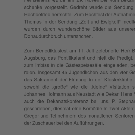
schenke vorgestellt. Gedreht wurde die Sendung 
Hochbe­trieb herrschte. Zum Hochfest der Auf­nahme
Thomas in der Sendung „Zeit und Ewigkeit“ med­i­ta
wur­den durch wun­der­schöne Bilder aus unser­
Donaudurch­bruch unterstrichen.
Zum Benedik­tus­fest am 11. Juli zele­bri­erte Her
Augs­burg, das Pon­tif­ikalamt und hielt die Predig
zum Imbiss in die Gäste­speis­esäle ein­ge­laden, bes
reien. Ins­ge­samt 45 Jugendlichen aus den vier
das Sakra­ment der Fir­mung in der Klosterkirche.
sowohl die „große“ wie die „kleine“ Vis­i­ta­tio
Johannes Hof­mann aus Neustadt wie Dekan Hans Mai
auch die Dekanatskon­ferenz bei uns. P. Stephan 
geschrieben, dies­mal eine Komödie in zwei Akten: 
Gre­gor und Teil­nehmern des monatlichen Senioren­n
der Zuschauer bei den Aufführungen.