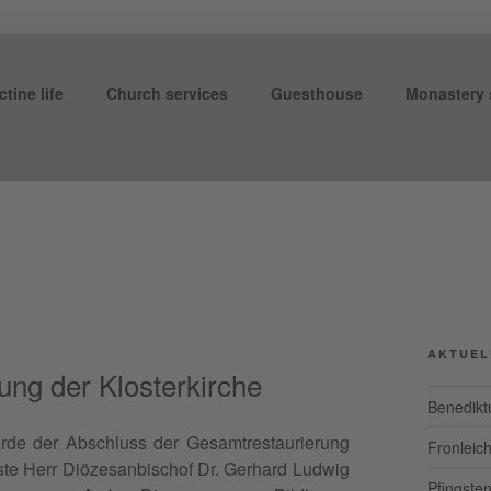
DIKTINERABTEI ST. G
tine life
Church services
Guesthouse
Monastery
urg
AKTUEL
ung der Klosterkirche
Benedikt
rde der Abschluss der Gesamtrestau­rierung
Fronleic
ste Herr Diöze­san­bischof Dr. Ger­hard Lud­wig
Pfingste