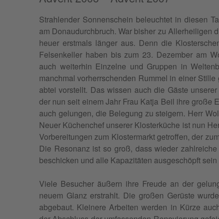
Strahlen­der Son­nen­schein beleuchtet in diesen Ta
am Donaudurch­bruch. War bish­er zu Aller­heili­gen di
heuer erst­mals länger aus. Denn die Kloster­schen
Felsenkeller haben bis zum 23. Dezem­ber am Woch­
auch weit­er­hin Einzelne und Grup­pen in Wel­te
manch­mal vorherrschen­den Rum­mel in ein­er Stille 
a­btei vorstellt. Das wis­sen auch die Gäste unser­
der nun seit einem Jahr Frau Kat­ja Beil ihre große Erf
auch gelun­gen, die Bele­gung zu steigern. Herr Wol
Neuer Küchenchef unser­er Klosterküche ist nun Her
Vor­bere­itun­gen zum Kloster­markt getrof­fen, der zum 
Die Res­o­nanz ist so groß, dass wieder zahlre­ich
beschick­en und alle Kapaz­itäten aus­geschöpft sei
Viele Besuch­er äußern ihre Freude an der gelun­g
neuem Glanz erstrahlt. Die großen Gerüste wur­de
abge­baut. Kleinere Arbeit­en wer­den in Kürze au
der Abschluss der umfassenden Ren­ovierung gefeier