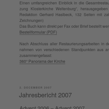
Einen umfan­gre­ichen Ein­blick in die Gesamtrestau
zung Klosterkirche Wel­tenburg”, her­aus­gegeb
Redak­tion Ger­hard Haslbeck, 132 Seit­en mit zah
Zeichnungen)
Das Buch kann direkt per Fax oder Brief bestellt we
Bestell­for­mu­lar (PDF)
Nach Abschluss aller Restau­rierungsar­beit­en in 
nah­men von ver­schiede­nen Stand­punk­ten aus ang
zusammengefasst:
360° Panora­ma der Kirche
POSTED
2. DECEMBER 2007
ON
Jahresbericht 2007
Advent 2006 – Advent 2007