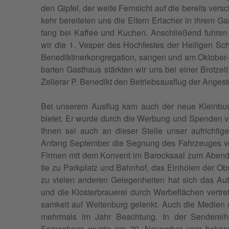
den Gipfel, der weite Fern­sicht auf die bere­its ver­
kehr bere­it­eten uns die Eltern Erlach­er in ihrem G
fang bei Kaf­fee und Kuchen. Anschließend fuhren wi
wir die 1. Ves­per des Hochfestes der Heili­gen Sc
Benedik­tin­erkon­gre­ga­tion, san­gen und am Okto­b
barten Gasthaus stärk­ten wir uns bei ein­er Brotzeit
Zeller­ar P. Benedikt den Betrieb­saus­flug der Angest
Bei unserem Aus­flug kam auch der neue Klein­bus 
bietet. Er wurde durch die Wer­bung und Spenden ve
Ihnen sei auch an dieser Stelle unser aufrichti
Anfang Sep­tem­ber die Seg­nung des Fahrzeuges vo
Fir­men mit dem Kon­vent im Barock­saal zum Aben­d
tle zu Park­platz und Bahn­hof, das Ein­holen der O
zu vie­len anderen Gele­gen­heit­en hat sich das A
und die Kloster­brauerei durch Wer­be­flächen vertr
samkeit auf Wel­tenburg gelenkt. Auch die Medi­e
mehrmals im Jahr Beach­tung. In der Senderei­he
Fernse­hens wurde am 29. Novem­ber vom bekan­nte