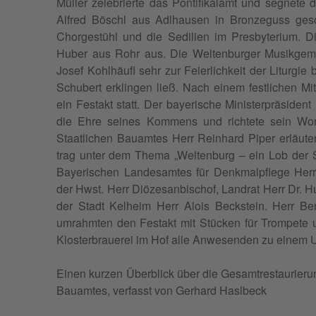
Müller zele­bri­erte das Pon­tif­ikalamt und seg­n
Alfred Böschl aus Adl­hausen in Bronze­guss gesc
Chorgestühl und die Sedilien im Pres­by­teri­um. Di
Huber aus Rohr aus. Die Wel­tenburg­er Musikge­mei
Josef Kohlhäu­fl sehr zur Feier­lichkeit der Liturg
Schu­bert erklin­gen ließ. Nach einem fes­tlichen M
ein Fes­takt statt. Der bay­erische Min­is­ter­präsi­d
die Ehre seines Kom­mens und richtete sein Wort
Staatlichen Bauamtes Herr Rein­hard Piper erläut
trag unter dem The­ma „Wel­tenburg – ein Lob der Sch
Bay­erischen Lan­desamtes für Denkmalpflege Herr
der Hwst. Herr Diöze­san­bischof, Lan­drat Herr Dr. Hub
der Stadt Kel­heim Herr Alois Beck­stein. Herr B
umrahmten den Fes­takt mit Stück­en für Trompete 
Kloster­brauerei im Hof alle Anwe­senden zu einem 
Einen kurzen Überblick über die Gesamtrestau­rieru
Bauamtes, ver­fasst von Ger­hard Haslbeck