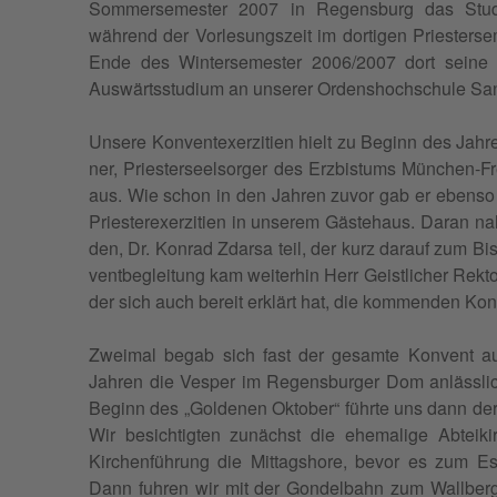
Som­merse­mes­ter 2007 in Regens­burg das Stu
während der Vor­lesungszeit im dor­ti­gen Priesters
Ende des Win­terse­mes­ter 2006/2007 dort seine 
Auswärtsstudi­um an unser­er Orden­shochschule San
Unsere Kon­ven­tex­erz­i­tien hielt zu Beginn des Jah
ner, Priesterseel­sorg­er des Erzbis­tums München-F
aus. Wie schon in den Jahren zuvor gab er eben­so 
Priesterex­erz­i­tien in unserem Gäste­haus. Daran n
den, Dr. Kon­rad Zdarsa teil, der kurz darauf zum Bisc
vent­be­gleitung kam weit­er­hin Herr Geistlich­er Rek­
der sich auch bere­it erk­lärt hat, die kom­menden Kon­ve
Zweimal begab sich fast der gesamte Kon­vent auf R
Jahren die Ves­per im Regens­burg­er Dom anlässli
Beginn des „Gold­e­nen Okto­ber“ führte uns dann der 
Wir besichtigten zunächst die ehe­ma­lige Abtei
Kirchen­führung die Mit­tagshore, bevor es zum Es
Dann fuhren wir mit der Gondel­bahn zum Wall­berg 