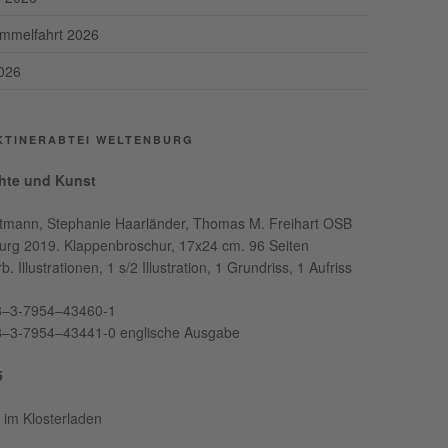
Himmelfahrt 2026
026
KTINERABTEI WELTENBURG
hte und Kunst
t­mann, Stephanie Haar­län­der, Thomas M. Frei­hart OSB
urg 2019. Klap­pen­broschur, 17x24 cm. 96 Seiten
b. Illus­tra­tio­nen, 1 s/2 Illus­tra­tion, 1 Grun­driss, 1 Aufriss
8–3‑7954–43460‑1
–3‑7954–43441‑0 englis­che Ausgabe
5
h im Klosterladen