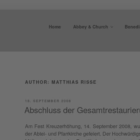
Skip
to
BENE
content
Home
Abbey & Church
Benedic
Kloster Weltenb
AUTHOR:
MATTHIAS RISSE
POSTED
18. SEPTEMBER 2008
ON
Abschluss der Gesamtrestaurier
Am Fest Kreuzer­höhung, 14. Sep­tem­ber 2008, wu
der Abtei- und Pfar­rkirche gefeiert. Der Hochwürdig­