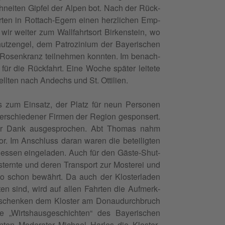
schneit­en Gipfel der Alpen bot. Nach der Rück­
arten in Rot­tach-Egern einen her­zlichen Emp­
r weit­er zum Wall­fahrt­sort Birken­stein, wo
hutzen­gel, dem Patrozini­um der Bay­erischen
er-Rosenkranz teil­nehmen kon­nten. Im benach­
 für die Rück­fahrt. Eine Woche später leit­ete
ell­ten nach Andechs und St. Ottilien.
zum Ein­satz, der Platz für neun Per­so­n­en
r­schieden­er Fir­men der Region gespon­sert.
ger Dank aus­ge­sprochen. Abt Thomas nahm
r. Im Anschluss daran waren die beteiligten
essen ein­ge­laden. Auch für den Gäste-Shut­
bsternte und deren Trans­port zur Mosterei und
uto schon bewährt. Da auch der Kloster­laden
eten sind, wird auf allen Fahrten die Aufmerk­
n schenken dem Kloster am Donaudurch­bruch
 „Wirtshaus­geschicht­en“ des Bay­erischen
n Mod­er­a­tor Michael Harles die Kloster­