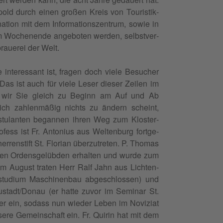
pold durch einen großen Kreis von Touris­tik­
a­tion mit dem Infor­ma­tion­szen­trum, sowie in
m Woch­enende ange­boten wer­den, selb­stver­
­brauerei der Welt.
inter­es­sant ist, fra­gen doch viele Besuch­er
 ist auch für viele Leser dieser Zeilen im
n wir Sie gle­ich zu Beginn am Auf und Ab
ich zahlen­mäßig nichts zu ändern scheint,
­tu­lanten began­nen ihren Weg zum Kloster­
ess ist Fr. Anto­nius aus Wel­tenburg fort­ge­
r­ren­s­tift St. Flo­ri­an überzutreten. P. Thomas
den Ordens­gelüb­den erhal­ten und wurde zum
 Im August trat­en Herr Ralf Jahn aus Licht­en­
om­studi­um Maschi­nen­bau abgeschlossen) und
tadt/Donau (er hat­te zuvor im Sem­i­nar St.
ter ein, sodass nun wieder Leben im Noviziat
sere Gemein­schaft ein. Fr. Quirin hat mit dem