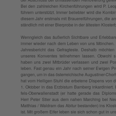
Bei den zahlre­ichen Kirchen­führun­gen wird P. Leo
führern unter­stützt. Immer beliebter wird die Kom­bi­n
diesem Jahr erst­mals mit Brauereiführun­gen, die a
ständlich mit ein­er Bier­probe in der ältesten Kloster
Wen­ngle­ich das äußer­lich Sicht­bare und Erleb­bare 
immer wieder nach dem Leben von uns Mönchen. Das
Jahres­bericht das Gefragteste. Deshalb möcht­e
unseres Kon­ventes teil­nehmen lassen. Obwohl s
haben uns zwei Mit­brüder ver­lassen und zwei Pos
leben. Fast genau ein Jahr nach sein­er Ewigen Pro­f
gan­gen, um in das öster­re­ichis­che Augustin­er-Chorhe
hat vom Heili­gen Stuhl die erbetene Dis­pens von 
1. Okto­ber in das Erzbis­tum Bam­berg inkar­diniert.
fels-Ober­wal­len­stadt (er hat­te ger­ade das Dipl
Herr Peter Sti­er aus dem nahen March­ing bei Neus
Matthias / Wal­dram das Abitur bestanden) ins Klos
ist. Mit großem Eifer leben sie sich schon gut in un