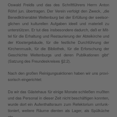
Oswald Frei­dls und das des Schrift­führers Her­rn Anton
Röhrl jun. über­tra­gen. Der Vere­in ver­fol­gt den Zweck, „die
Benedik­tin­er­a­btei Wel­tenburg bei der Erfül­lung der seel­sor­
glichen und kul­turellen Auf­gaben ideell und materiell zu
unter­stützen. Er tut dies ins­beson­dere dadurch, daß er Mit­
tel für die Erhal­tung und Restau­rierung der Abteikirche und
der Klosterge­bäude, für die fes­tliche Durch­führung der
Kirchen­musik, für die Bib­lio­thek, für die Erforschung der
Geschichte Wel­tenburgs und deren Pub­lika­tio­nen gibt“
(Satzung des Fre­un­deskreis­es §2.2).
Nach den großen Reini­gungsak­tio­nen haben wir uns pro­vi­
sorisch eingerichtet:
Da wir das Gäste­haus für einige Monate schließen mußten
und das Per­son­al in dieser Zeit nicht beschäfti­gen kon­nten,
wurde dort ein Aufen­thalt­sraum zum Refek­to­ri­um umfunk­
tion­iert, weit­ere Räume dien­ten als Lager, als Spülküche
etc.