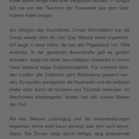
Keller waren einige Fahrräder vergessen wor­den. P. Gre­gor
ließ sie von den Tauch­ern der Feuer­wehr aus dem über­
fluteten Keller bergen.
Am Mor­gen des Hochfestes Christi Him­melfahrt trat die
Donau wieder über die Ufer. Das Wass­er stand ungewöhn­
lich lange in ein­er Höhe, die fast den Pegel­stand von 1994
erre­ichte. In der gesamten Asam­straße gab es großen
Schaden. Auf­grund eines beschädigten Gas­tanks in einem
Haus bestand sog­ar Explo­sion­s­ge­fahr. Für mehrere Stun­
den mußten alle Zufahrten nach Wel­tenburg ges­per­rt wer­
den. So wur­den wenig­stens die Feuer­wehr und die weit­eren
Helfer nicht durch die Scharen von Touris­ten behin­dert. Im
über­fluteten Kloster­garten fan­den fast alle unsere Bienen
den Tod.
Als das Wass­er zurück­ging und die Instand­set­zun­gen
began­nen, ahnte wohl kaum jemand, was erst noch bevor­
stand. Die Donau stieg durch heftige, lang andauernde