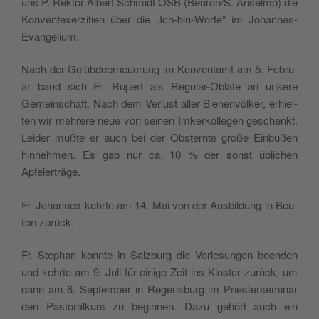
uns P. Rek­tor Albert Schmidt OSB (Beuron/S. Ansel­mo) die
Kon­ven­tex­erz­i­tien über die „Ich-bin-Worte“ im Johannes-
Evangelium.
Nach der Gelüb­deerneuerung im Kon­ven­tamt am 5. Feb­ru­
ar band sich Fr. Rupert als Reg­u­lar-Oblate an unsere
Gemein­schaft. Nach dem Ver­lust aller Bienen­völk­er, erhiel­
ten wir mehrere neue von seinen Imk­erkol­le­gen geschenkt.
Lei­der mußte er auch bei der Obsternte große Ein­bußen
hin­nehmen. Es gab nur ca. 10 % der son­st üblichen
Apfelerträge.
Fr. Johannes kehrte am 14. Mai von der Aus­bil­dung in Beu­
ron zurück.
Fr. Stephan kon­nte in Salzburg die Vor­lesun­gen been­den
und kehrte am 9. Juli für einige Zeit ins Kloster zurück, um
dann am 6. Sep­tem­ber in Regens­burg im Priestersem­i­nar
den Pas­toralkurs zu begin­nen. Dazu gehört auch ein