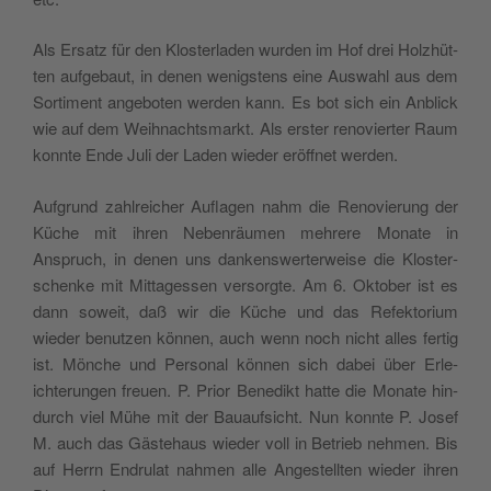
Als Ersatz für den Kloster­laden wur­den im Hof drei Holzhüt­
ten aufge­baut, in denen wenig­stens eine Auswahl aus dem
Sor­ti­ment ange­boten wer­den kann. Es bot sich ein Anblick
wie auf dem Wei­h­nachts­markt. Als erster ren­oviert­er Raum
kon­nte Ende Juli der Laden wieder eröffnet werden.
Auf­grund zahlre­ich­er Aufla­gen nahm die Ren­ovierung der
Küche mit ihren Neben­räu­men mehrere Monate in
Anspruch, in denen uns dankenswert­er­weise die Kloster­
schenke mit Mit­tagessen ver­sorgte. Am 6. Okto­ber ist es
dann soweit, daß wir die Küche und das Refek­to­ri­um
wieder benutzen kön­nen, auch wenn noch nicht alles fer­tig
ist. Mönche und Per­son­al kön­nen sich dabei über Erle­
ichterun­gen freuen. P. Pri­or Benedikt hat­te die Monate hin­
durch viel Mühe mit der Bauauf­sicht. Nun kon­nte P. Josef
M. auch das Gäste­haus wieder voll in Betrieb nehmen. Bis
auf Her­rn Endru­lat nah­men alle Angestell­ten wieder ihren