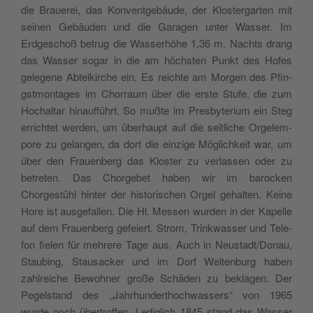
die Brauerei, das Kon­vent­ge­bäude, der Kloster­garten mit
seinen Gebäu­den und die Gara­gen unter Wass­er. Im
Erdgeschoß betrug die Wasser­höhe 1,36 m. Nachts drang
das Wass­er sog­ar in die am höch­sten Punkt des Hofes
gele­gene Abteikirche ein. Es reichte am Mor­gen des Pfin­
gst­mon­tages im Chor­raum über die erste Stufe, die zum
Hochal­tar hin­auf­führt. So mußte im Pres­by­teri­um ein Steg
errichtet wer­den, um über­haupt auf die seitliche Orgelem­
pore zu gelan­gen, da dort die einzige Möglichkeit war, um
über den Frauen­berg das Kloster zu ver­lassen oder zu
betreten. Das Chorge­bet haben wir im barock­en
Chorgestühl hin­ter der his­torischen Orgel gehal­ten. Keine
Hore ist aus­ge­fall­en. Die Hl. Messen wur­den in der Kapelle
auf dem Frauen­berg gefeiert. Strom, Trinkwass­er und Tele­
fon fie­len für mehrere Tage aus. Auch in Neustadt/Donau,
Staub­ing, Stau­sack­er und im Dorf Wel­tenburg haben
zahlre­iche Bewohn­er große Schä­den zu bekla­gen. Der
Pegel­stand des „Jahrhun­derthochwassers“ von 1965
wurde noch übertrof­fen. Lediglich 1845 stand das Wass­er