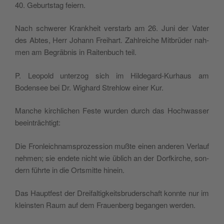
40. Geburt­stag feiern.
Nach schw­er­er Krankheit ver­starb am 26. Juni der Vater
des Abtes, Herr Johann Frei­hart. Zahlre­iche Mit­brüder nah­
men am Begräb­nis in Rait­en­buch teil.
P. Leopold unter­zog sich im Hilde­gard-Kurhaus am
Bodensee bei Dr. Wighard Strehlow ein­er Kur.
Manche kirch­lichen Feste wur­den durch das Hochwass­er
beeinträchtigt:
Die Fron­le­ich­nam­sprozes­sion mußte einen anderen Ver­lauf
nehmen; sie endete nicht wie üblich an der Dor­fkirche, son­
dern führte in die Ortsmitte hinein.
Das Haupt­fest der Dreifaltigkeits­brud­er­schaft kon­nte nur im
kle­in­sten Raum auf dem Frauen­berg began­gen werden.