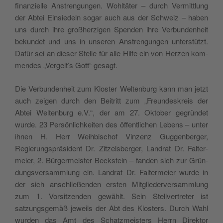
finanzielle Anstren­gun­gen. Wohltäter – durch Ver­mit­tlung
der Abtei Ein­siedeln sog­ar auch aus der Schweiz – haben
uns durch ihre großherzi­gen Spenden ihre Ver­bun­den­heit
bekun­det und uns in unseren Anstren­gun­gen unter­stützt.
Dafür sei an dieser Stelle für alle Hil­fe ein von Herzen kom­
mendes „Vergelt’s Gott“ gesagt.
Die Ver­bun­den­heit zum Kloster Wel­tenburg kann man jet­zt
auch zeigen durch den Beitritt zum „Fre­un­deskreis der
Abtei Wel­tenburg e.V.“, der am 27. Okto­ber gegrün­det
wurde. 23 Per­sön­lichkeit­en des öffentlichen Lebens – unter
ihnen H. Herr Wei­h­bischof Vinzenz Guggen­berg­er,
Regierung­spräsi­dent Dr. Zitzels­berg­er, Lan­drat Dr. Fal­ter­
meier, 2. Bürg­er­meis­ter Beck­stein – fan­den sich zur Grün­
dungsver­samm­lung ein. Lan­drat Dr. Fal­ter­meier wurde in
der sich anschließen­den ersten Mit­gliederver­samm­lung
zum 1. Vor­sitzen­den gewählt. Sein Stel­lvertreter ist
satzungs­gemäß jew­eils der Abt des Klosters. Durch Wahl
wur­den das Amt des Schatzmeis­ters Her­rn Direk­tor