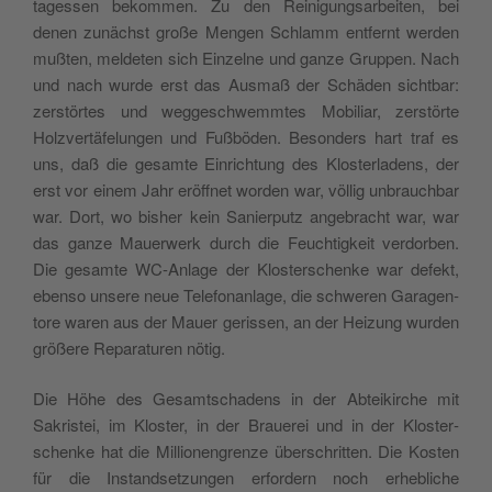
tagessen bekom­men. Zu den Reini­gungsar­beit­en, bei
denen zunächst große Men­gen Schlamm ent­fer­nt wer­den
mußten, melde­ten sich Einzelne und ganze Grup­pen. Nach
und nach wurde erst das Aus­maß der Schä­den sicht­bar:
zer­störtes und weggeschwemmtes Mobil­iar, zer­störte
Holzvertäfelun­gen und Fußbö­den. Beson­ders hart traf es
uns, daß die gesamte Ein­rich­tung des Kloster­ladens, der
erst vor einem Jahr eröffnet wor­den war, völ­lig unbrauch­bar
war. Dort, wo bish­er kein Sanier­putz ange­bracht war, war
das ganze Mauer­w­erk durch die Feuchtigkeit ver­dor­ben.
Die gesamte WC-Anlage der Kloster­schenke war defekt,
eben­so unsere neue Tele­fo­nan­lage, die schw­eren Gara­gen­
tore waren aus der Mauer geris­sen, an der Heizung wur­den
größere Repara­turen nötig.
Die Höhe des Gesamtschadens in der Abteikirche mit
Sakris­tei, im Kloster, in der Brauerei und in der Kloster­
schenke hat die Mil­lio­nen­gren­ze über­schrit­ten. Die Kosten
für die Instand­set­zun­gen erfordern noch erhe­bliche