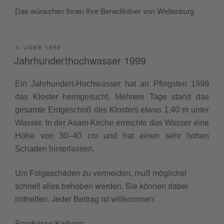
Das wün­schen Ihnen Ihre Benedik­tin­er von Weltenburg
POSTED
3. JUNE 1999
ON
Jahrhunderthochwasser 1999
Ein Jahrhun­dert-Hochwass­er hat an Pfin­g­sten 1999
das Kloster heimge­sucht. Mehrere Tage stand das
gesamte Erdgeschoß des Klosters etwas 1,40 m unter
Wass­er. In der Asam-Kirche erre­ichte das Wass­er eine
Höhe von 30–40 cm und hat einen sehr hohen
Schaden hinterlassen.
Um Folgeschä­den zu ver­mei­den, muß möglichst
schnell alles behoben wer­den. Sie kön­nen dabei
mithelfen. Jed­er Beitrag ist willkommen:
Sparkasse Kel­heim