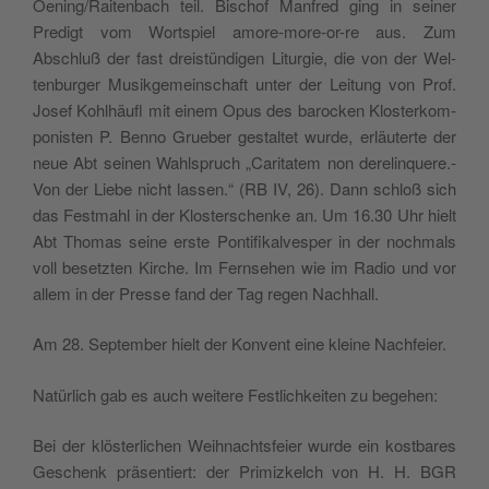
Oening/Raitenbach teil. Bischof Man­fred ging in sein­er
Predigt vom Wort­spiel amore-more-or-re aus. Zum
Abschluß der fast dreistündi­gen Liturgie, die von der Wel­
tenburg­er Musikge­mein­schaft unter der Leitung von Prof.
Josef Kohlhäu­fl mit einem Opus des barock­en Klosterkom­
pon­is­ten P. Ben­no Grue­ber gestal­tet wurde, erläuterte der
neue Abt seinen Wahlspruch „Car­i­tatem non dere­lin­quere.-
Von der Liebe nicht lassen.“ (RB IV, 26). Dann schloß sich
das Festmahl in der Kloster­schenke an. Um 16.30 Uhr hielt
Abt Thomas seine erste Pon­tif­ikalves­per in der nochmals
voll beset­zten Kirche. Im Fernse­hen wie im Radio und vor
allem in der Presse fand der Tag regen Nachhall.
Am 28. Sep­tem­ber hielt der Kon­vent eine kleine Nachfeier.
Natür­lich gab es auch weit­ere Fes­tlichkeit­en zu begehen:
Bei der klöster­lichen Wei­h­nachts­feier wurde ein kost­bares
Geschenk präsen­tiert: der Prim­izkelch von H. H. BGR