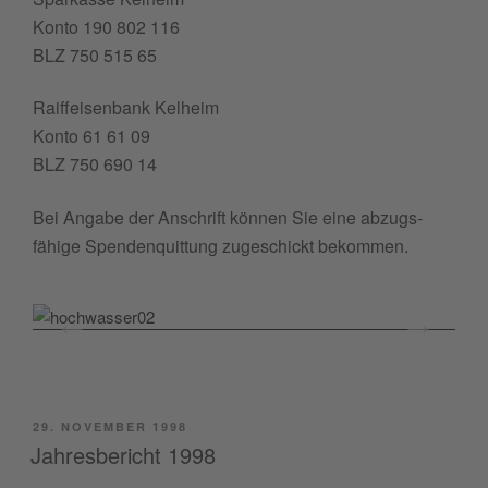
Kon­to 190 802 116
BLZ 750 515 65
Raif­feisen­bank Kelheim
Kon­to 61 61 09
BLZ 750 690 14
Bei Angabe der Anschrift kön­nen Sie eine abzugs­
fähige Spenden­quit­tung zugeschickt bekommen.
POSTED
29. NOVEMBER 1998
ON
Jahresbericht 1998