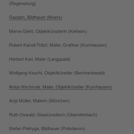
(Regens­burg)
Gau­tam, Bild­hauer (Moers)
Merve Giehl, Objek­tkün­st­lerin (Kel­heim)
Robert Kaindl-Trät­zl, Maler, Grafik­er (Kumhausen)
Her­bert Karl, Maler (Langquaid)
Wolf­gang Keuchl, Objek­tkün­stler (Bern­hartswald)
Anton Kirch­mair, Maler, Objek­tkün­stler (Kumhausen)
Anja Müller, Malerin (München)
Ruth Oswald, Glaskün­st­lerin (Oberot­ter­bach)
Ste­fan Pietry­ga, Bild­hauer (Pots­damm)