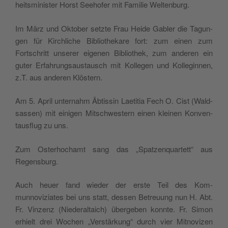
heitsmin­is­ter Horst See­hofer mit Fam­i­lie Weltenburg.
Im März und Okto­ber set­zte Frau Hei­de Gabler die Tagun­
gen für Kirch­liche Bib­lio­thekare fort: zum einen zum
Fortschritt unser­er eige­nen Bib­lio­thek, zum anderen ein
guter Erfahrungsaus­tausch mit Kol­le­gen und Kol­legin­nen,
z.T. aus anderen Klöstern.
Am 5. April unter­nahm Äbtissin Laeti­tia Fech O. Cist (Wald­
sassen) mit eini­gen Mitschwest­ern einen kleinen Kon­ven­
taus­flug zu uns.
Zum Oster­hochamt sang das „Spatzen­quar­tett“ aus
Regensburg.
Auch heuer fand wieder der erste Teil des Kom­
munnoviziates bei uns statt, dessen Betreu­ung nun H. Abt.
Fr. Vinzenz (Nieder­al­taich) übergeben kon­nte. Fr. Simon
erhielt drei Wochen „Ver­stärkung“ durch vier Mit­novizen