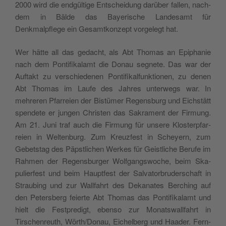
2000 wird die endgültige Entschei­dung darüber fall­en, nach­
dem in Bälde das Bay­erische Lan­desamt für
Denkmalpflege ein Gesamtkonzept vorgelegt hat.
Wer hätte all das gedacht, als Abt Thomas an Epiphanie
nach dem Pon­tif­ikalamt die Donau seg­nete. Das war der
Auf­takt zu ver­schiede­nen Pon­tif­ikalfunk­tio­nen, zu denen
Abt Thomas im Laufe des Jahres unter­wegs war. In
mehreren Pfar­reien der Bistümer Regens­burg und Eich­stätt
spendete er jun­gen Chris­ten das Sakra­ment der Fir­mung.
Am 21. Juni traf auch die Fir­mung für unsere Klosterp­far­
reien in Wel­tenburg. Zum Kreuzfest in Schey­ern, zum
Gebet­stag des Päp­stlichen Werkes für Geistliche Berufe im
Rah­men der Regens­burg­er Wolf­gangswoche, beim Ska­
pulier­fest und beim Haupt­fest der Sal­va­tor­brud­er­schaft in
Straub­ing und zur Wall­fahrt des Dekanates Berch­ing auf
den Peters­berg feierte Abt Thomas das Pon­tif­ikalamt und
hielt die Fest­predigt, eben­so zur Monatswall­fahrt in
Tirschen­reuth, Wörth/Donau, Eichel­berg und Haad­er. Fern­