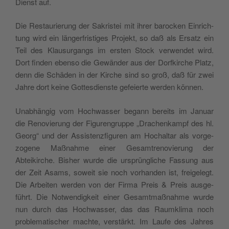
Dienst auf.
Die Restau­rierung der Sakris­tei mit ihrer barock­en Ein­rich­
tung wird ein länger­fristiges Pro­jekt, so daß als Ersatz ein
Teil des Klausurgangs im ersten Stock ver­wen­det wird.
Dort find­en eben­so die Gewän­der aus der Dor­fkirche Platz,
denn die Schä­den in der Kirche sind so groß, daß für zwei
Jahre dort keine Gottes­di­en­ste gefeierte wer­den können.
Unab­hängig vom Hochwass­er begann bere­its im Jan­u­ar
die Ren­ovierung der Fig­uren­gruppe „Drachenkampf des hl.
Georg“ und der Assis­ten­z­fig­uren am Hochal­tar als vorge­
zo­gene Maß­nahme ein­er Gesamtren­ovierung der
Abteikirche. Bish­er wurde die ursprüngliche Fas­sung aus
der Zeit Asams, soweit sie noch vorhan­den ist, freigelegt.
Die Arbeit­en wer­den von der Fir­ma Preis & Preis aus­ge­
führt. Die Notwendigkeit ein­er Gesamt­maß­nahme wurde
nun durch das Hochwass­er, das das Raumk­li­ma noch
prob­lema­tis­ch­er machte, ver­stärkt. Im Laufe des Jahres