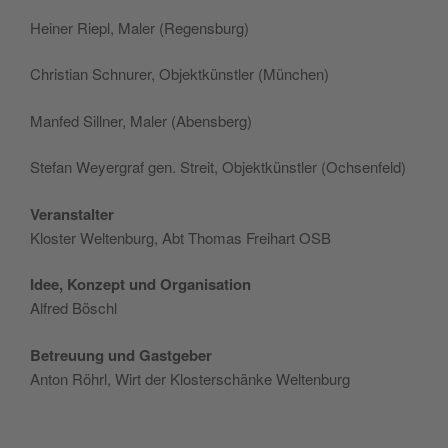
Hein­er Riepl, Maler (Regens­burg)
Chris­t­ian Schnur­er, Objek­tkün­stler (München)
Man­fed Sill­ner, Maler (Abens­berg)
Ste­fan Wey­er­graf gen. Stre­it, Objek­tkün­stler (Ochsen­feld)
Ver­anstal­ter
Kloster Wel­tenburg, Abt Thomas Frei­hart OSB
Idee, Konzept und Organ­i­sa­tion
Alfred Böschl
Betreu­ung und Gast­ge­ber
Anton Röhrl, Wirt der Kloster­schänke Weltenburg