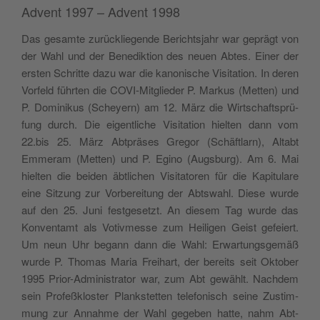
Advent 1997 – Advent 1998
Das gesamte zurück­liegende Bericht­s­jahr war geprägt von
der Wahl und der Benedik­tion des neuen Abtes. Ein­er der
ersten Schritte dazu war die kanon­is­che Vis­i­ta­tion. In deren
Vor­feld führten die COVI-Mit­glieder P. Markus (Met­ten) und
P. Dominikus (Schey­ern) am 12. März die Wirtschaft­sprü­
fung durch. Die eigentliche Vis­i­ta­tion hiel­ten dann vom
22.bis 25. März Abt­präs­es Gre­gor (Schäft­larn), Altabt
Emmer­am (Met­ten) und P. Egi­no (Augs­burg). Am 6. Mai
hiel­ten die bei­den äbtlichen Vis­i­ta­toren für die Kapit­u­lare
eine Sitzung zur Vor­bere­itung der Abtswahl. Diese wurde
auf den 25. Juni fest­ge­set­zt. An diesem Tag wurde das
Kon­ven­tamt als Votivmesse zum Heili­gen Geist gefeiert.
Um neun Uhr begann dann die Wahl: Erwartungs­gemäß
wurde P. Thomas Maria Frei­hart, der bere­its seit Okto­ber
1995 Pri­or-Admin­is­tra­tor war, zum Abt gewählt. Nach­dem
sein Pro­feßk­loster Plankstet­ten tele­fonisch seine Zus­tim­
mung zur Annahme der Wahl gegeben hat­te, nahm Abt­