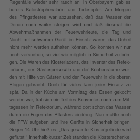
Regen­fälle wieder sehr rasch an. In Ober­bay­ern gab es
bere­its Katas­tro­phenalarm und Todes­opfer. Am Mor­gen
des Pfin­gst­festes war abzuse­hen, daß das Wass­er der
Donau noch weit­er steigen wird und daß dies­mal die
Abwehrmaß­nah­men der Feuer­wehrleute, die Tag und
Nacht mit schw­erem Gerät im Ein­satz waren, das Unheil
nicht mehr wer­den aufhal­ten kön­nen. So kon­nten wir nur
noch ver­suchen, so viel wie möglich in Sicher­heit zu brin­
gen. Die Waren des Kloster­ladens, das Inven­tar des Refek­
to­ri­ums, der Gäste­speis­esäle und der Küchen­räume wur­
den mit Hil­fe von Gästen und der Feuer­wehr in die oberen
Eta­gen gebracht. Doch für vieles kam jed­er Ein­satz zu
spät. Da in der Küche am Vor­mit­tag das Essen gekocht
wor­den war, traf sich ein Teil des Kon­ventes noch zum Mit­
tagessen im Refek­to­ri­um, während dort schon das Wass­er
durch die Fugen des Pflasters ein­drang. Nun mußte auch
die FFW aufgeben und ihre Geräte in Sicher­heit brin­gen.
Gegen 14 Uhr hieß es: „Das gesamte Klostergelände wird
geflutet.“ Inner­halb kurz­er Zeit standen die Kloster­schenke,