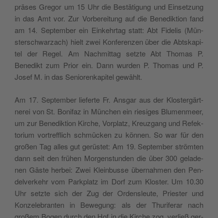
präs­es Gre­gor um 15 Uhr die Bestä­ti­gung und Ein­set­zung
in das Amt vor. Zur Vor­bere­itung auf die Benedik­tion fand
am 14. Sep­tem­ber ein Einkehrtag statt: Abt Fidelis (Mün­
ster­schwarzach) hielt zwei Kon­feren­zen über die Abt­skapi­
tel der Regel. Am Nach­mit­tag set­zte Abt Thomas P.
Benedikt zum Pri­or ein. Dann wur­den P. Thomas und P.
Josef M. in das Seniorenkapi­tel gewählt.
Am 17. Sep­tem­ber lieferte Fr. Ans­gar aus der Klostergärt­
nerei von St. Boni­faz in München ein riesiges Blu­men­meer,
um zur Benedik­tion Kirche, Vor­platz, Kreuz­gang und Refek­
to­ri­um vortr­e­f­flich schmück­en zu kön­nen. So war für den
großen Tag alles gut gerüstet: Am 19. Sep­tem­ber strömten
dann seit den frühen Mor­gen­stun­den die über 300 gelade­
nen Gäste her­bei: Zwei Klein­busse über­nah­men den Pen­
delverkehr vom Park­platz im Dorf zum Kloster. Um 10.30
Uhr set­zte sich der Zug der Ordensleute, Priester und
Konzel­e­bran­ten in Bewe­gung: als der Thu­rifer­ar nach
großem Bogen durch den Hof in die Kirche zog, ver­ließ ger­