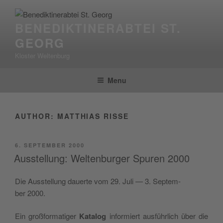
Skip
to
BENEDIKTINERABTEI ST.
content
GEORG
Kloster Weltenburg
Menu
AUTHOR:
MATTHIAS RISSE
POSTED
6. SEPTEMBER 2000
ON
Ausstellung: Weltenburger Spuren 2000
Die Ausstel­lung dauerte vom 29. Juli — 3. Sep­tem­
ber 2000.
Ein groß­for­matiger
Kat­a­log
informiert aus­führlich über die