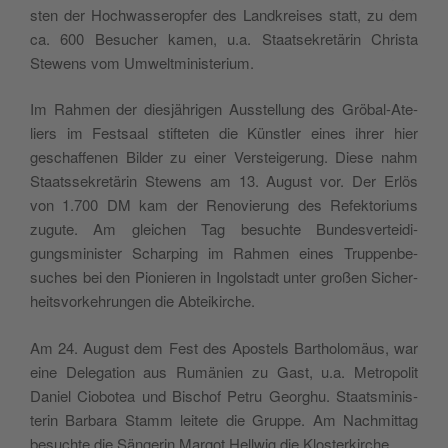
sten der Hochwasseropfer des Land­kreis­es statt, zu dem
ca. 600 Besuch­er kamen, u.a. Staat­sekretärin Christa
Stewens vom Umweltministerium.
Im Rah­men der diesjähri­gen Ausstel­lung des Gröbal-Ate­
liers im Fest­saal stifteten die Kün­stler eines ihrer hier
geschaf­fe­nen Bilder zu ein­er Ver­steigerung. Diese nahm
Staatssekretärin Stewens am 13. August vor. Der Erlös
von 1.700 DM kam der Ren­ovierung des Refek­to­ri­ums
zugute. Am gle­ichen Tag besuchte Bun­desvertei­di­
gungsmin­is­ter Scharp­ing im Rah­men eines Trup­penbe­
such­es bei den Pio­nieren in Ingol­stadt unter großen Sicher­
heitsvorkehrun­gen die Abteikirche.
Am 24. August dem Fest des Apos­tels Bartholomäus, war
eine Del­e­ga­tion aus Rumänien zu Gast, u.a. Met­ro­pol­it
Daniel Ciobotea und Bischof Petru Georghu. Staatsmin­is­
terin Bar­bara Stamm leit­ete die Gruppe. Am Nach­mit­tag
besuchte die Sän­gerin Mar­got Hell­wig die Klosterkirche.