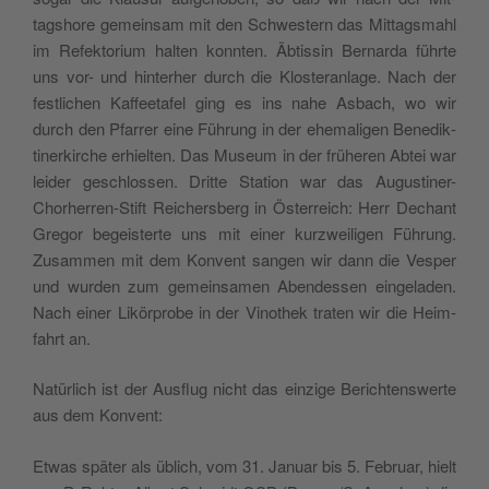
tagshore gemein­sam mit den Schwest­ern das Mit­tags­mahl
im Refek­to­ri­um hal­ten kon­nten. Äbtissin Bernar­da führte
uns vor- und hin­ter­her durch die Kloster­an­lage. Nach der
fes­tlichen Kaf­feetafel ging es ins nahe Asbach, wo wir
durch den Pfar­rer eine Führung in der ehe­ma­li­gen Benedik­
tin­erkirche erhiel­ten. Das Muse­um in der früheren Abtei war
lei­der geschlossen. Dritte Sta­tion war das Augustin­er-
Chorher­ren-Stift Reich­ers­berg in Öster­re­ich: Herr Dechant
Gre­gor begeis­terte uns mit ein­er kurzweili­gen Führung.
Zusam­men mit dem Kon­vent san­gen wir dann die Ves­per
und wur­den zum gemein­samen Aben­dessen ein­ge­laden.
Nach ein­er Likör­probe in der Vinothek trat­en wir die Heim­
fahrt an.
Natür­lich ist der Aus­flug nicht das einzige Bericht­enswerte
aus dem Konvent:
Etwas später als üblich, vom 31. Jan­u­ar bis 5. Feb­ru­ar, hielt