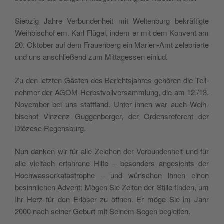
Siebzig Jahre Ver­bun­den­heit mit Wel­tenburg bekräftigte
Wei­h­bischof em. Karl Flügel, indem er mit dem Kon­vent am
20. Okto­ber auf dem Frauen­berg ein Marien-Amt zele­bri­erte
und uns anschließend zum Mit­tagessen einlud.
Zu den let­zten Gästen des Bericht­s­jahres gehören die Teil­
nehmer der AGOM-Herb­stvol­lver­samm­lung, die am 12./13.
Novem­ber bei uns stat­tfand. Unter ihnen war auch Wei­h­
bischof Vinzenz Guggen­berg­er, der Orden­sref­er­ent der
Diözese Regensburg.
Nun danken wir für alle Zeichen der Ver­bun­den­heit und für
alle vielfach erfahrene Hil­fe – beson­ders angesichts der
Hochwasserkatas­tro­phe – und wün­schen Ihnen einen
besinnlichen Advent: Mögen Sie Zeit­en der Stille find­en, um
Ihr Herz für den Erlös­er zu öff­nen. Er möge Sie im Jahr
2000 nach sein­er Geburt mit Seinem Segen begleiten.