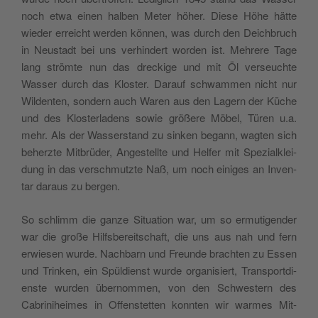
noch etwa einen hal­ben Meter höher. Diese Höhe hätte
wieder erre­icht wer­den kön­nen, was durch den Deich­bruch
in Neustadt bei uns ver­hin­dert wor­den ist. Mehrere Tage
lang strömte nun das dreck­ige und mit Öl verseuchte
Wass­er durch das Kloster. Darauf schwammen nicht nur
Wilden­ten, son­dern auch Waren aus den Lagern der Küche
und des Kloster­ladens sowie größere Möbel, Türen u.a.
mehr. Als der Wasser­stand zu sinken begann, wagten sich
beherzte Mit­brüder, Angestellte und Helfer mit Spezialk­lei­
dung in das ver­schmutzte Naß, um noch einiges an Inven­
tar daraus zu bergen.
So schlimm die ganze Sit­u­a­tion war, um so ermuti­gen­der
war die große Hil­fs­bere­itschaft, die uns aus nah und fern
erwiesen wurde. Nach­barn und Fre­unde bracht­en zu Essen
und Trinken, ein Spül­dienst wurde organ­isiert, Trans­port­di­
en­ste wur­den über­nom­men, von den Schwest­ern des
Cabrini­heimes in Offen­stet­ten kon­nten wir warmes Mit­