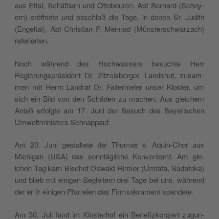
aus Ettal, Schäft­larn und Otto­beuren. Abt Berhard (Schey­
ern) eröffnete und beschloß die Tage, in denen Sr. Judith
(Engeltal), Abt Chris­t­ian P. Mein­rad (Mün­ster­schwarzach)
referierten.
Noch während des Hochwassers besuchte Herr
Regierung­spräsi­dent Dr. Zitzels­berg­er, Land­shut, zusam­
men mit Her­rn Lan­drat Dr. Fal­ter­meier unser Kloster, um
sich ein Bild von den Schä­den zu machen. Aus gle­ichem
Anlaß erfol­gte am 17. Juni der Besuch des Bay­erischen
Umwelt­min­is­ters Schnappauf.
Am 20. Juni gestal­tete der Thomas v. Aquin-Chor aus
Michi­gan (USA) das son­ntägliche Kon­ven­tamt. Am gle­
ichen Tag kam Bischof Oswald Hirmer (Umta­ta, Südafri­ka)
und blieb mit eini­gen Begleit­ern drei Tage bei uns, während
der er in eini­gen Pfar­reien das Firm­sakra­ment spendete.
Am 30. Juli fand im Kloster­hof ein Bene­fizkonz­ert zugun­