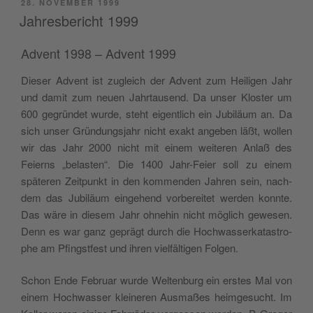
POSTED
28. NOVEMBER 1999
ON
Jahresbericht 1999
Advent 1998 – Advent 1999
Dieser Advent ist zugle­ich der Advent zum Heili­gen Jahr
und damit zum neuen Jahrtausend. Da unser Kloster um
600 gegrün­det wurde, ste­ht eigentlich ein Jubiläum an. Da
sich unser Grün­dungs­jahr nicht exakt angeben läßt, wollen
wir das Jahr 2000 nicht mit einem weit­eren Anlaß des
Feierns „belas­ten“. Die 1400 Jahr-Feier soll zu einem
späteren Zeit­punkt in den kom­menden Jahren sein, nach­
dem das Jubiläum einge­hend vor­bere­it­et wer­den kon­nte.
Das wäre in diesem Jahr ohne­hin nicht möglich gewe­sen.
Denn es war ganz geprägt durch die Hochwasserkatas­tro­
phe am Pfin­gst­fest und ihren vielfälti­gen Folgen.
Schon Ende Feb­ru­ar wurde Wel­tenburg ein erstes Mal von
einem Hochwass­er kleineren Aus­maßes heimge­sucht. Im