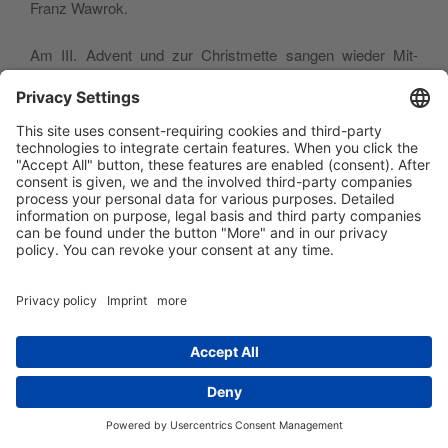
Franz Wawrok.
Am III. Advent und zur Christ­mette san­gen wieder Mit­
glieder der Wel­tenburg­er Musikgemeinschaft.
Die Donau­seg­nung an Epiphanie kon­nte heuer bei
angenehmen Tem­per­a­turen vol­l­zo­gen wer­den. Am Abend
began­nen die Kon­ven­tex­erz­i­tien, in denen P. Pri­or-Admin­is­
tra­tor Dr. Sev­erin Schnei­der (Seck­au) über die Psalmen
sprach.
Das Fest der Darstel­lung des Her­rn wurde zum zweit­en
Mal als „Tag des Gott gewei­ht­en Lebens“ began­gen, der die
Gläu­bi­gen beson­ders auf die Bedeu­tung des Ordenslebens
für die Kirche hin­weisen soll. An die Kerzenseg­nung vor der
Pforte schloß sich die Lichter­prozes­sion durch den Hof
zum Amt mit Predigt an.
Die Leitung der Faschings-Feier lag heuer in den Hän­den