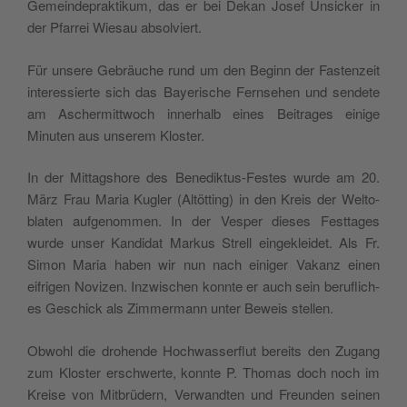
Gemein­de­prak­tikum, das er bei Dekan Josef Unsick­er in
der Pfar­rei Wiesau absolviert.
Für unsere Gebräuche rund um den Beginn der Fas­ten­zeit
inter­essierte sich das Bay­erische Fernse­hen und sendete
am Ascher­mittwoch inner­halb eines Beitrages einige
Minuten aus unserem Kloster.
In der Mit­tagshore des Benedik­tus-Festes wurde am 20.
März Frau Maria Kugler (Altöt­ting) in den Kreis der Wel­to­
blat­en aufgenom­men. In der Ves­per dieses Fest­tages
wurde unser Kan­di­dat Markus Strell eingek­lei­det. Als Fr.
Simon Maria haben wir nun nach einiger Vakanz einen
eifrigen Novizen. Inzwis­chen kon­nte er auch sein beru­flich­
es Geschick als Zim­mer­mann unter Beweis stellen.
Obwohl die dro­hende Hochwasser­flut bere­its den Zugang
zum Kloster erschw­erte, kon­nte P. Thomas doch noch im
Kreise von Mit­brüdern, Ver­wandten und Fre­un­den seinen