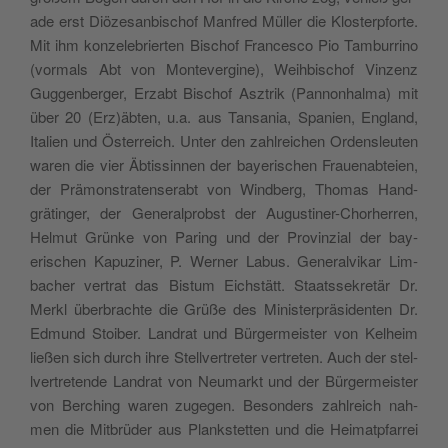
ade erst Diöze­san­bischof Man­fred Müller die Klosterp­forte.
Mit ihm konzele­bri­erten Bischof Francesco Pio Tam­bur­ri­no
(vor­mals Abt von Mon­tev­ergine), Wei­h­bischof Vinzenz
Guggen­berg­er, Erz­abt Bischof Asztrik (Pan­non­hal­ma) mit
über 20 (Erz)äbten, u.a. aus Tansa­nia, Spanien, Eng­land,
Ital­ien und Öster­re­ich. Unter den zahlre­ichen Ordensleuten
waren die vier Äbtissin­nen der bay­erischen Frauen­abteien,
der Prä­mon­stratenser­abt von Wind­berg, Thomas Hand­
grätinger, der Gen­er­al­prob­st der Augustin­er-Chorher­ren,
Hel­mut Grünke von Par­ing und der Prov­inzial der bay­
erischen Kapuzin­er, P. Wern­er Labus. Gen­er­alvikar Lim­
bach­er ver­trat das Bis­tum Eich­stätt. Staatssekretär Dr.
Merkl über­brachte die Grüße des Min­is­ter­präsi­den­ten Dr.
Edmund Stoiber. Lan­drat und Bürg­er­meis­ter von Kel­heim
ließen sich durch ihre Stel­lvertreter vertreten. Auch der stel­
lvertre­tende Lan­drat von Neu­markt und der Bürg­er­meis­ter
von Berch­ing waren zuge­gen. Beson­ders zahlre­ich nah­
men die Mit­brüder aus Plankstet­ten und die Heimatp­far­rei