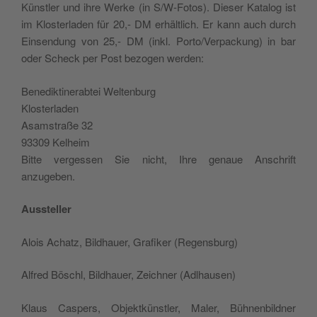
Kün­stler und ihre Werke (in S/W‑Fotos). Dieser Kat­a­log ist
im Kloster­laden für 20,- DM erhältlich. Er kann auch durch
Ein­sendung von 25,- DM (inkl. Porto/Verpackung) in bar
oder Scheck per Post bezo­gen werden:
Benedik­tin­er­a­btei Weltenburg
Klosterladen
Asam­straße 32
93309 Kelheim
Bitte vergessen Sie nicht, Ihre genaue Anschrift
anzugeben.
Aussteller
Alois Achatz, Bild­hauer, Grafik­er (Regens­burg)
Alfred Böschl, Bild­hauer, Zeich­n­er (Adl­hausen)
Klaus Caspers, Objek­tkün­stler, Maler, Büh­nen­bild­ner