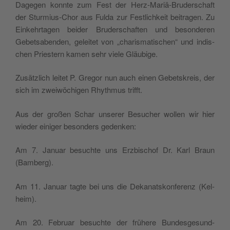
Dage­gen kon­nte zum Fest der Herz-Mar­iä-Brud­er­schaft
der Stur­mius-Chor aus Ful­da zur Fes­tlichkeit beitra­gen. Zu
Einkehrta­gen bei­der Brud­er­schaften und beson­deren
Gebetsaben­den, geleit­et von „charis­ma­tis­chen“ und indis­
chen Priestern kamen sehr viele Gläubige.
Zusät­zlich leit­et P. Gre­gor nun auch einen Gebet­skreis, der
sich im zwei­wöchi­gen Rhyth­mus trifft.
Aus der großen Schar unser­er Besuch­er wollen wir hier
wieder einiger beson­ders gedenken:
Am 7. Jan­u­ar besuchte uns Erzbischof Dr. Karl Braun
(Bam­berg).
Am 11. Jan­u­ar tagte bei uns die Dekanatskon­ferenz (Kel­
heim).
Am 20. Feb­ru­ar besuchte der frühere Bun­des­ge­sund­