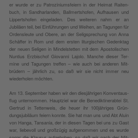
er wurde er zu Patrozini­ums­feiern in der Heimat Rait­en­
buch, in Sand­har­lan­den, Ballmertshofen, Aufhausen und
Lip­pertshofen ein­ge­laden. Des weit­eren nahm er an
Jubiläen teil, bei Ein­führun­gen und Wei­hen, an Tagun­gen für
Ordensleute und Obere, an der Seligsprechung von Anna
Schäf­fer in Rom und dem ersten litur­gis­chen Gedenk­tag
der neuen Seli­gen in Min­del­stet­ten mit dem Apos­tolis­chen
Nun­tius Erzbischof Gio­van­ni Lajo­lo. Manche dieser Ter­
mine und Tagun­gen tre­f­fen – wie auch bei anderen Mit­
brüdern – jährlich zu, so daß wir sie nicht immer neu
wieder­holen möchten.
Am 13. Sep­tem­ber haben wir den diesjähri­gen Kon­ven­taus­
flug unter­nom­men. Hauptziel war die Benedik­tin­er­a­btei St.
Gertrud in Tet­ten­weis, die heuer ihr 100jähriges Grün­
dungsju­biläum feiern kon­nte. Sie hat man uns und Abt Aluin
von Hanga, Tansa­nia, der in diesen Tagen bei uns zu Gast
war, liebevoll und großzügig aufgenom­men und es wurde
sog­ar die Klausur aufge­hoben, so daß wir nach der Mit­