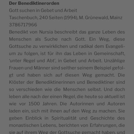
Der Benedik­tineror­den
Gott suchen in Gebet und Arbeit
Taschen­buch, 240 Seit­en (1994), M. Grünewald, Mainz
3786717966
Benedikt von Nur­sia beschreibt das ganze Leben des
Men­schen als Suche nach Gott. Ein Weg, diese
Gottsuche zu ver­wirk­lichen und radikal dem Evan­geli­
um zu fol­gen, ist für ihn das Leben in Gemein­schaft,
‘unter Regel und Abt’, in Gebet und Arbeit. Unzäh­lige
Frauen und Män­ner sind sei­ther seinem Beispiel gefol­
gt und haben sich auf diesen Weg gemacht. Die
Klöster der Benedik­tiner­in­nen und Benedik­tin­er sind
so ver­schieden wie die Men­schen selb­st. Und doch
leben alle nach der einen Regel, die heute so aktuell ist
wie vor 1500 Jahren. Die Autorin­nen und Autoren
laden ein, sich mit ihnen auf den Weg zu machen. Sie
geben Ein­blick in Spir­i­tu­al­ität und Geschichte des
monas­tis­chen Lebens, bericht­en von Erfahrun­gen, die
sie auf ihrem Weg der Gottsuche gemacht haben, und