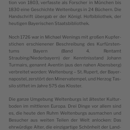
tion von 1803, ver­fasste als Forsch­er in München bis
1830 eine Geschichte Wel­tenburgs in 24 Büch­ern. Die
Hand­schrift über­gab er der Königl. Hof­bib­lio­thek, der
heuti­gen Bay­erischen Staatsbibliothek.
Noch 1726 war in Michael Wen­ings mit großen Kupfer­
stichen erschienen­er Beschrei­bung des Kur­fürsten­
tums Bay­ern (Band 4. Rentamt
Straubing/Niederbayern) der Ken­nt­nis­stand Johann
Tur­mairs, genan­nt Aventin (aus den nahen Abens­berg)
ver­bre­it­et wor­den: Wel­tenburg – St. Rupert, der Bay­er­
na­pos­tel, zer­stört den Min­er­vatem­pel, und Her­zog Tas­
si­lo stiftet im Jahre 575 das Kloster.
Die ganze Umge­bung Wel­tenburgs ist ältester Kul­tur­
bo­den im mit­tleren Europa. Drei Dinge vor allem sind
es, die heute den Ruhm Wel­tenburgs aus­machen und
Besuch­er aus weit­en Teilen der Welt anlock­en: Das
ehrwürdi­ge Alter, die einzi­gar­tige Schön­heit der Land­