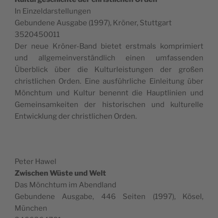
In Einzeldarstellungen
Gebun­dene Aus­gabe (1997), Krön­er, Stuttgart
3520450011
Der neue Krön­er-Band bietet erst­mals kom­prim­iert
und all­ge­mein­ver­ständlich einen umfassenden
Überblick über die Kul­turleis­tun­gen der großen
christlichen Orden. Eine aus­führliche Ein­leitung über
Mönch­tum und Kul­tur benen­nt die Hauptlin­ien und
Gemein­samkeit­en der his­torischen und kul­turelle
Entwick­lung der christlichen Orden.
Peter Hawel
Zwis­chen Wüste und Welt
Das Mönch­tum im Abendland
Gebun­dene Aus­gabe, 446 Seit­en (1997), Kösel,
München