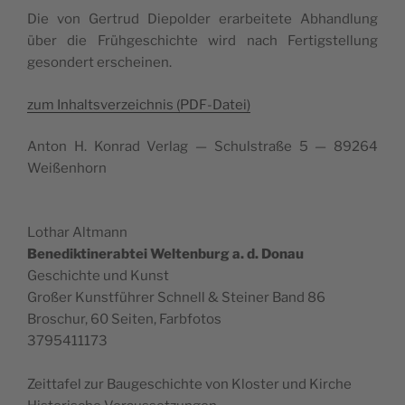
Die von Gertrud Diepold­er erar­beit­ete Abhand­lung
über die Frühgeschichte wird nach Fer­tig­stel­lung
geson­dert erscheinen.
zum Inhaltsverze­ich­nis (PDF-Datei)
Anton H. Kon­rad Ver­lag — Schul­straße 5 — 89264
Weißenhorn
Lothar Alt­mann
Benedik­tin­er­a­btei Wel­tenburg a. d. Donau
Geschichte und Kunst
Großer Kun­st­führer Schnell & Stein­er Band 86
Broschur, 60 Seit­en, Farbfotos
3795411173
Zeittafel zur Baugeschichte von Kloster und Kirche