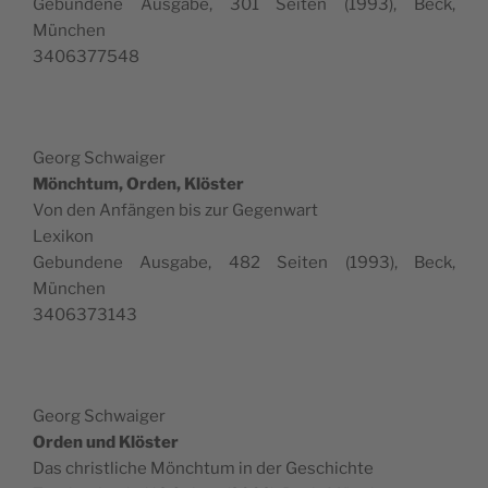
Gebun­dene Aus­gabe, 301 Seit­en (1993), Beck,
München
3406377548
Georg Schwaiger
Mönch­tum, Orden, Klöster
Von den Anfän­gen bis zur Gegenwart
Lexikon
Gebun­dene Aus­gabe, 482 Seit­en (1993), Beck,
München
3406373143
Georg Schwaiger
Orden und Klöster
Das christliche Mönch­tum in der Geschichte