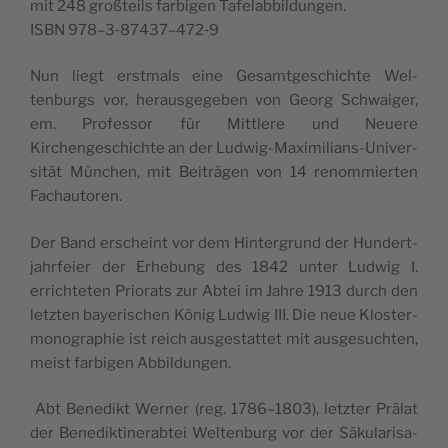
mit 248 großteils far­bigen Tafelabbildungen.
ISBN 978–3‑87437–472‑9
Nun liegt erst­mals eine Gesamt­geschichte Wel­
tenburgs vor, her­aus­gegeben von Georg Schwaiger,
em. Pro­fes­sor für Mit­tlere und Neuere
Kirchengeschichte an der Lud­wig-Max­i­m­il­ians-Uni­ver­
sität München, mit Beiträ­gen von 14 renom­mierten
Fachautoren.
Der Band erscheint vor dem Hin­ter­grund der Hun­dert­
jahrfeier der Erhe­bung des 1842 unter Lud­wig I.
errichteten Pri­o­rats zur Abtei im Jahre 1913 durch den
let­zten bay­erischen König Lud­wig III. Die neue Kloster­
mono­gra­phie ist reich aus­ges­tat­tet mit aus­ge­sucht­en,
meist far­bigen Abbildungen.
Abt Benedikt Wern­er (reg. 1786–1803), let­zter Prälat
der Benedik­tin­er­a­btei Wel­tenburg vor der Säku­lar­i­sa­