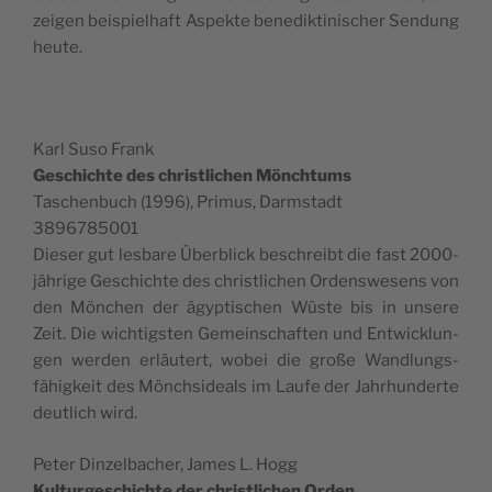
zeigen beispiel­haft Aspek­te benedik­tinis­ch­er Sendung
heute.
Karl Suso Frank
Geschichte des christlichen Mönch­tums
Taschen­buch (1996), Primus, Darmstadt
3896785001
Dieser gut les­bare Überblick beschreibt die fast 2000-
jährige Geschichte des christlichen Ordenswe­sens von
den Mönchen der ägyp­tis­chen Wüste bis in unsere
Zeit. Die wichtig­sten Gemein­schaften und Entwick­lun­
gen wer­den erläutert, wobei die große Wand­lungs­
fähigkeit des Mönch­sideals im Laufe der Jahrhun­derte
deut­lich wird.
Peter Dinzel­bach­er, James L. Hogg
Kul­turgeschichte der christlichen Orden