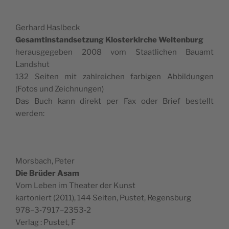
Ger­hard Haslbeck
Gesamtin­stand­set­zung Klosterkirche Wel­tenburg
her­aus­gegeben 2008 vom Staatlichen Bauamt
Landshut
132 Seit­en mit zahlre­ichen far­bigen Abbil­dun­gen
(Fotos und Zeichnungen)
Das Buch kann direkt per Fax oder Brief bestellt
werden:
Mors­bach, Peter
Die Brüder Asam
Vom Leben im The­ater der Kunst
kar­toniert (2011), 144 Seit­en, Pustet, Regensburg
978–3‑7917–2353‑2
Ver­lag : Pustet, F