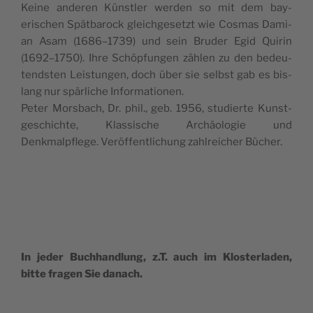
Keine anderen Kün­stler wer­den so mit dem bay­
erischen Spät­barock gle­ichge­set­zt wie Cos­mas Dami­
an Asam (1686–1739) und sein Brud­er Egid Quirin
(1692–1750). Ihre Schöp­fun­gen zählen zu den bedeu­
tend­sten Leis­tun­gen, doch über sie selb­st gab es bis­
lang nur spär­liche Informationen.
Peter Mors­bach, Dr. phil., geb. 1956, studierte Kun­st­
geschichte, Klas­sis­che Archäolo­gie und
Denkmalpflege. Veröf­fentlichung zahlre­ich­er Bücher.
In jed­er Buch­hand­lung, z.T. auch im Kloster­laden,
bitte fra­gen Sie danach.