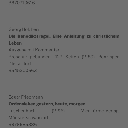
3870710616
Georg Holzherr
Die Benedik­t­sregel. Eine Anleitung zu christlichem
Leben
Aus­gabe mit Kommentar
Broschur gebun­den, 427 Seit­en (1989), Ben­zinger,
Düsseldorf
3545200663
Edgar Fried­mann
Ordensleben gestern, heute, mor­gen
Taschen­buch (1996), Vier-Türme-Ver­lag,
Münsterschwarzach
3878685386