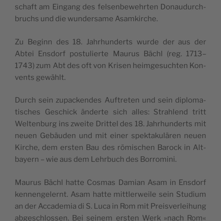
schaft am Ein­gang des felsen­be­wehrten Donaudurch­
bruchs und die wun­der­same Asamkirche.
Zu Beginn des 18. Jahrhun­derts wurde der aus der
Abtei Ens­dorf pos­tulierte Mau­rus Bächl (reg. 1713–
1743) zum Abt des oft von Krisen heimge­sucht­en Kon­
vents gewählt.
Durch sein zupack­endes Auftreten und sein diplo­ma­
tis­ches Geschick änderte sich alles: Strahlend tritt
Wel­tenburg ins zweite Drit­tel des 18. Jahrhun­derts mit
neuen Gebäu­den und mit ein­er spek­takulären neuen
Kirche, dem ersten Bau des römis­chen Barock in Alt­
bay­ern – wie aus dem Lehrbuch des Borromini.
Mau­rus Bächl hat­te Cos­mas Dami­an Asam in Ens­dorf
ken­nen­gel­ernt. Asam hat­te mit­tler­weile sein Studi­um
an der Accad­e­mia di S. Luca in Rom mit Preisver­lei­hung
abgeschlossen. Bei seinem ersten Werk »nach Rom«