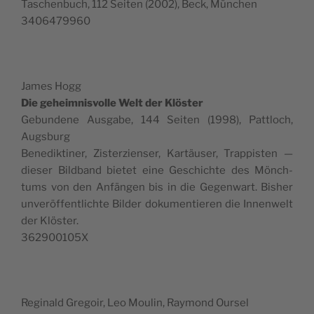
Taschen­buch, 112 Seit­en (2002), Beck, München
3406479960
James Hogg
Die geheimnisvolle Welt der Klöster
Gebun­dene Aus­gabe, 144 Seit­en (1998), Pat­t­loch,
Augsburg
Benedik­tin­er, Zis­terzienser, Kartäuser, Trap­pis­ten —
dieser Bild­band bietet eine Geschichte des Mönch­
tums von den Anfän­gen bis in die Gegen­wart. Bish­er
unveröf­fentlichte Bilder doku­men­tieren die Innen­welt
der Klöster.
362900105X
Regi­nald Gre­goir, Leo Moulin, Ray­mond Oursel