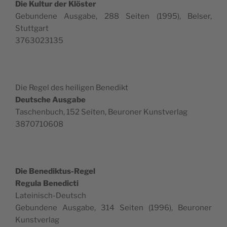
Die Kul­tur der Klöster
Gebun­dene Aus­gabe, 288 Seit­en (1995), Belser,
Stuttgart
3763023135
Die Regel des heili­gen Benedikt
Deutsche Aus­gabe
Taschen­buch, 152 Seit­en, Beu­roner Kunstverlag
3870710608
Die Benedik­tus-Regel
Reg­u­la Bene­dic­ti
Lateinisch-Deutsch
Gebun­dene Aus­gabe, 314 Seit­en (1996), Beu­roner
Kunstverlag