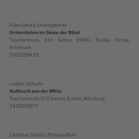
Franz Georg Untergaßmair
Ordensleben im Sinne der Bibel
Taschen­buch, 234 Seit­en (1994), Tyro­lia Ver­lag,
Innsbruck
3702219439
Ludger Schulte
Auf­bruch aus der Mitte
Taschen­buch, 570 Seit­en, Echter, Würzburg
3429019877
Chris­t­ian Schütz, Philip­pa Rath