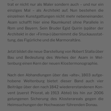
trat er nicht nur als Maler son­dern auch – und nur ein
einziges Mal – als Architekt auf. Nun beste­hen die
einzel­nen Kun­st­gat­tun­gen nicht mehr nebeneinan­der.
Asam schafft hier eine Raumkun­st ohne Par­al­lele in
Rom und Bay­ern. Sein Brud­er Egid Quirin (später der
Architekt in der »Fir­ma«) übern­immt die Stuck­ausstat­
tung, das Figür­liche und die Marmoraltäre.
Jet­zt bildet die neue Darstel­lung von Robert Stal­la über
Bau und Bedeu­tung des Werkes der Asam in Wel­
tenburg einen Kern der neuen Klostermonographie.
Nach den Abhand­lun­gen über das »alte«, 1803 aufge­
hobene Wel­tenburg bietet dieser Band auch vier
Beiträge über den nach 1842 wieder­er­stande­nen Kon­
vent (zuerst Pri­o­rat, ab 1913 Abtei) bis hin zur 2006
gelun­genen Sicherung des Kloster­areals gegen die
Heim­suchun­gen der Hochwass­er führen­den Donau.