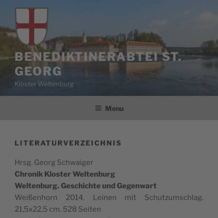
Skip
to
content
BENEDIKTINERABTEI ST.
GEORG
Kloster Weltenburg
Menu
LITERATURVERZEICHNIS
Hrsg. Georg Schwaiger
Chronik Kloster Weltenburg
Wel­tenburg.
Geschichte und Gegenwart
Weißen­horn 2014. Leinen mit Schutzum­schlag.
21,5x22,5 cm. 528 Seiten