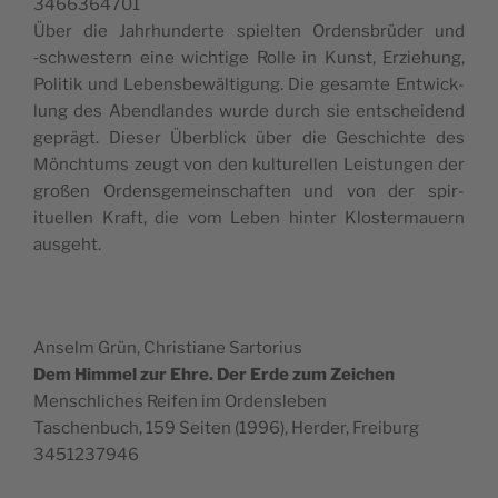
3466364701
Über die Jahrhun­derte spiel­ten Ordens­brüder und
‑schwest­ern eine wichtige Rolle in Kun­st, Erziehung,
Poli­tik und Lebens­be­wäl­ti­gung. Die gesamte Entwick­
lung des Abend­lan­des wurde durch sie entschei­dend
geprägt. Dieser Überblick über die Geschichte des
Mönch­tums zeugt von den kul­turellen Leis­tun­gen der
großen Ordens­ge­mein­schaften und von der spir­
ituellen Kraft, die vom Leben hin­ter Kloster­mauern
ausgeht.
Anselm Grün, Chris­tiane Sartorius
Dem Him­mel zur Ehre. Der Erde zum Zeichen
Men­schlich­es Reifen im Ordensleben
Taschen­buch, 159 Seit­en (1996), Herder, Freiburg
3451237946