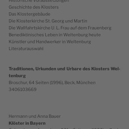
His­torische Voraussetzungen
Geschichte des Klosters
Das Klostergebäude
Die Klosterkirche St. Georg und Martin
Die Wall­fahrt­skirche U. L. Frau auf dem Frauenberg
Benedik­tinis­ches Leben in Wel­tenburg heute
Kün­stler und Handw­erk­er in Weltenburg
Literaturauswahl
Tra­di­tio­nen, Urkun­den und Urbare des Klosters Wel­
tenburg
Broschur, 64 Seit­en (1996), Beck, München
3406103669
Her­mann und Anna Bauer
Klöster in Bay­ern