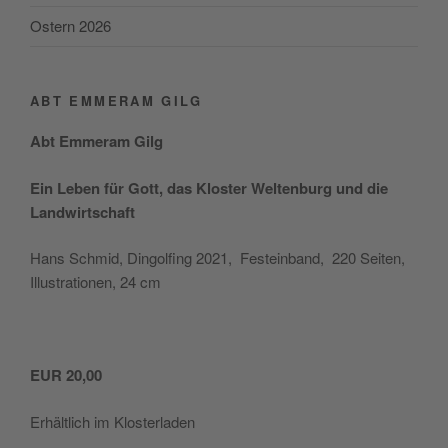
Ostern 2026
ABT EMMERAM GILG
Abt Emmer­am Gilg
Ein Leben für Gott, das Klos­ter Wel­ten­burg und die
Landwirtschaft
Hans Schmid, Din­gol­fing 2021, Fest­ein­band, 220 Sei­ten,
Illus­tra­tio­nen, 24 cm
EUR 20,00
Erhält­lich im Klosterladen