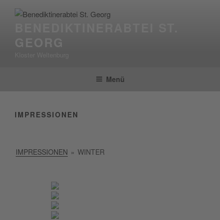
Zum
Inhalt
BENEDIKTINERABTEI ST.
springen
GEORG
Kloster Weltenburg
Menü
IMPRESSIONEN
IMPRES­SIO­NEN
»
WINTER