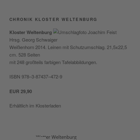
CHRONIK KLOSTER WELTENBURG
Klos­ter Wel­ten­burg
Hrsg. Georg Schwaiger
Wei­ßen­horn 2014. Lei­nen mit Schutz­um­schlag. 21,5x22,5
cm. 528 Seiten
mit 248 groß­teils far­bi­gen Tafelabbildungen.
ISBN 978–3‑87437–472‑9
EUR
29,90
Erhält­lich im Klosterladen
Wetter Weltenburg