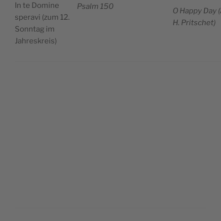
In te Domi­ne
Psalm 150
O Hap­py Day (
spe­ra­vi (zum 12.
H. Pritschet)
Sonn­tag im
Jahreskreis)