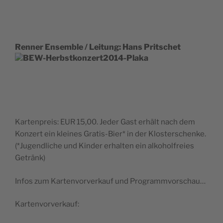
Renner Ensemble / Leitung: Hans Pritschet
Kar­ten­preis: EUR 15,00. Jeder Gast erhält nach dem
Kon­zert ein klei­nes Gra­tis-Bier* in der Klosterschenke.
(*Jugend­li­che und Kin­der erhal­ten ein alko­hol­freies
Getränk)
Infos zum Kar­ten­vor­ver­kauf und Programmvorschau…
Kar­ten­vor­ver­kauf: