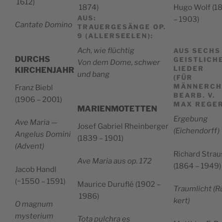
1612)
1874)
Hugo Wolf (1
AUS:
– 1903)
Can­ta­te Domino
TRAUERGESÄNGE OP.
9 (ALLERSEELEN):
Ach, wie flüchtig
AUS SECHS
DURCHS
GEISTLICH
Von dem Dome, schwer
LIEDER
KIRCHENJAHR
und bang
(FÜR
MÄNNERCH
Franz Bie­bl
BEARB. V.
(1906 – 2001)
MAX REGER
MARIENMOTETTEN
Erge­bung
Ave Maria —
Josef Gabriel Rhein­ber­ger
(Eichen­dorff)
Ange­lus Domi­ni
(1839 – 1901)
(Advent)
Richard Strau
Ave Maria aus op. 172
(1864 – 1949)
Jacob Handl
(~1550 – 1591)
Mau­ri­ce Duru­flé (1902 –
Traum­li­cht (R
1986)
kert)
O magnum
myste­rium
Tota pul­chra es