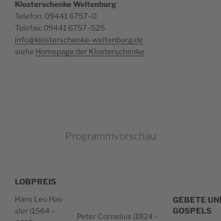
Klo­ster­schen­ke Welt­en­burg
Tele­fon: 09441 6757–0
Tele­fax: 09441 6757–525
info@klosterschenke-weltenburg.de
sie­he
Home­pa­ge der Klosterschenke
Programmvorschau
LOBPREIS
Hans Leo Has­
GEBETE UN
GOSPELS
sler (1564 –
Peter Cor­ne­lius (1824 –