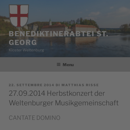
Salta
al
contenuto
BENEDIKTINERABTEI ST.
GEORG
Kloster Weltenburg
Menu
PUBBLICATO
22. SETTEMBRE 2014
DI
MATTHIAS RISSE
IL
27.09.2014 Herbstkonzert der
Weltenburger Musikgemeinschaft
CANTATE DOMINO