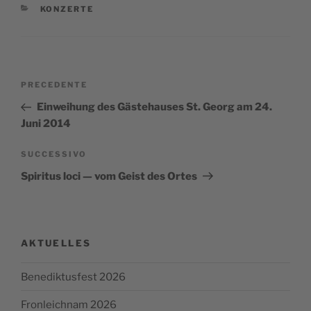
CATEGORIE
KONZERTE
Navigazione
Articolo
PRECEDENTE
articoli
precedente:
Einweihung des Gästehauses St. Georg am 24.
Juni 2014
Articolo
SUCCESSIVO
successivo
Spiritus loci — vom Geist des Ortes
AKTUELLES
Benediktusfest 2026
Fronleichnam 2026