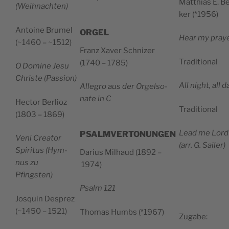
Mat­thias E. B
(Weih­na­ch­ten)
ker (*1956)
Antoi­ne Bru­mel
ORGEL
Hear my pray
(~1460 – ~1512)
Franz Xaver Sch­ni­zer
Tra­di­tio­nal
(1740 – 1785)
O Domi­ne Jesu
Chri­ste (Pas­sion)
All night, all d
Alle­gro aus der Orgel­so­
na­te in C
Hec­tor Ber­lioz
Tra­di­tio­nal
(1803 – 1869)
Lead me Lord
PSALMVERTONUNGEN
Veni Crea­tor
(arr. G. Sailer)
Spi­ri­tus (Hym­
Darius Milhaud (1892 –
nus zu
1974)
Pfingsten)
Psalm 121
Josquin Desprez
(~1450 – 1521)
Tho­mas Humbs (*1967)
Zuga­be: