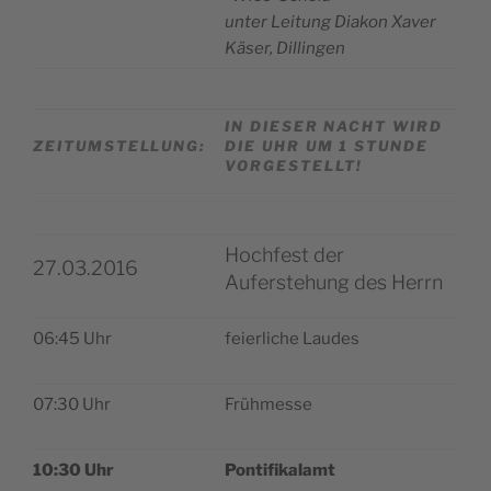
unter Lei­tung Dia­kon Xaver
Käser, Dillingen
IN DIESER NACHT WIRD
ZEITUMSTELLUNG:
DIE UHR UM 1 STUNDE
VORGESTELLT!
Hochfest der
27.03.2016
Auferstehung des Herrn
06:45 Uhr
feier­li­che Laudes
07:30 Uhr
Früh­mes­se
10:30 Uhr
Pon­ti­fi­ka­lamt