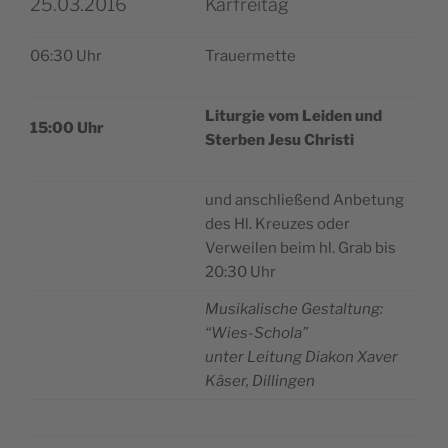
25.03.2016
Karfreitag
06:30 Uhr
Trauer­met­te
Litur­gie vom Lei­den und
15:00 Uhr
Ster­ben Jesu Christi
und anschließend Anbe­tung
des Hl. Kreu­zes oder
Ver­wei­len beim hl. Grab bis
20:30 Uhr
Musi­ka­li­sche Gestal­tung:
“Wies-Scho­la”
unter Lei­tung Dia­kon Xaver
Käser, Dillingen