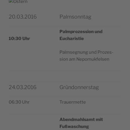
20.03.2016
Palmsonntag
Palm­pro­zes­sion und
10:30 Uhr
Eucharistie
Palm­se­gnung und Pro­zes­
sion am Nepomukfelsen
24.03.2016
Gründonnerstag
06:30 Uhr
Trauer­met­te
Abend­ma­hl­samt mit
Fußwaschung