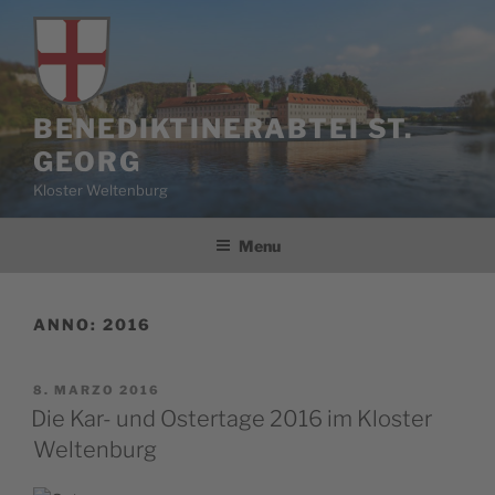
Salta
al
contenuto
BENEDIKTINERABTEI ST.
GEORG
Kloster Weltenburg
Menu
ANNO:
2016
PUBBLICATO
8. MARZO 2016
IL
Die Kar- und Ostertage 2016 im Kloster
Weltenburg