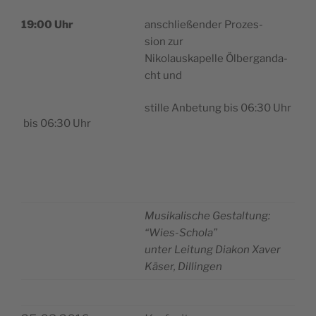
anschließen­der Pro­zes­
19:00 Uhr
sion zur
Niko­lau­ska­pel­le Ölber­gan­da­
cht und
stil­le Anbe­tung bis 06:30 Uhr
bis 06:30 Uhr
Musi­ka­li­sche Gestal­tung:
“Wies-Scho­la”
unter Lei­tung Dia­kon Xaver
Käser, Dillingen