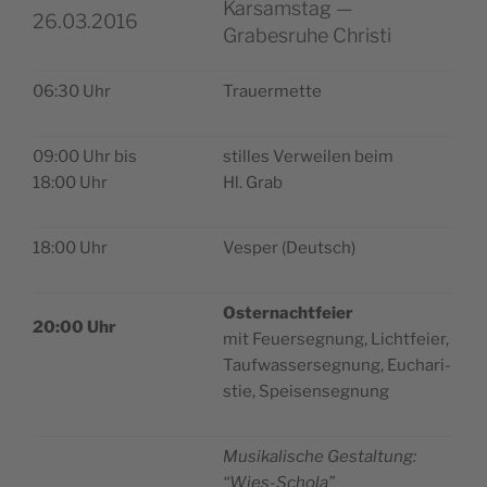
Karsamstag —
26.03.2016
Grabesruhe Christi
06:30 Uhr
Trauer­met­te
09:00 Uhr bis
stil­les Ver­wei­len beim
18:00 Uhr
Hl. Grab
18:00 Uhr
Vesper (Deu­tsch)
Oster­na­cht­feier
20:00 Uhr
mit Feuer­se­gnung, Lichtfeier,
Tau­f­was­ser­se­gnung, Eucha­ri­
stie, Speisensegnung
Musi­ka­li­sche Gestal­tung:
“Wies-Scho­la”