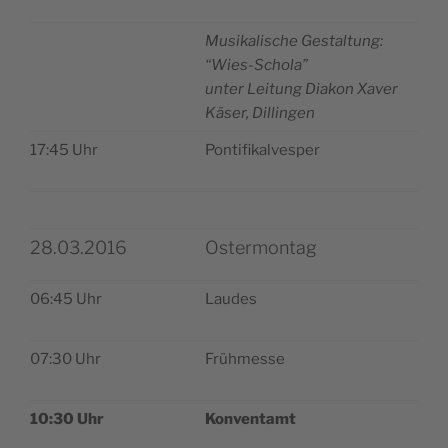
Musi­ka­li­sche Gestal­tung:
“Wies-Scho­la”
unter Lei­tung Dia­kon Xaver
Käser, Dillingen
17:45 Uhr
Pon­ti­fi­kal­ve­sper
28.03.2016
Ostermontag
06:45 Uhr
Lau­des
07:30 Uhr
Früh­mes­se
10:30 Uhr
Kon­ven­tamt