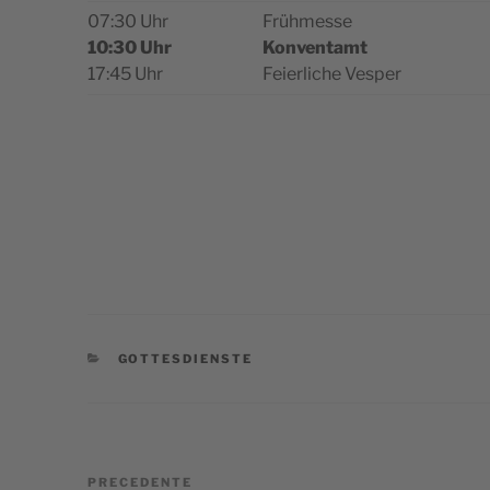
07:30 Uhr
Früh­mes­se
10:30 Uhr
Kon­ven­tamt
17:45 Uhr
Feier­li­che Vesper
CATEGORIE
GOTTESDIENSTE
Navigazione
Articolo
PRECEDENTE