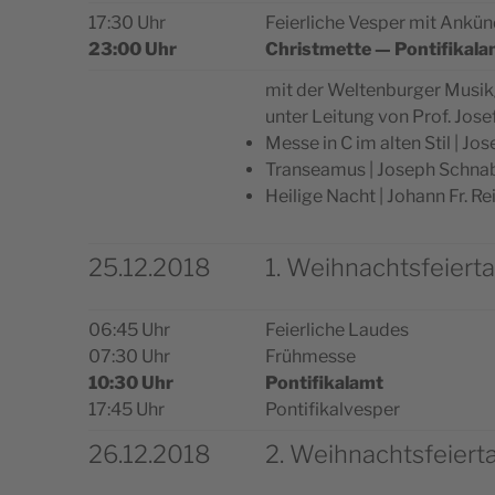
17:30 Uhr
Feier­li­che Vesper mit Ankün
23:00 Uhr
Christ­met­te — Pontifikal
mit der Welt­en­bur­ger Mus
unter Lei­tung von Prof. Jos
Mes­se in C im alten Stil | Jo
Tran­sea­mus | Jose­ph Sch­na
Hei­li­ge Nacht | Johann Fr. R
25.12.2018
1. Weihnachtsfeiert
06:45 Uhr
Feier­li­che Laudes
07:30 Uhr
Frühmesse
10:30 Uhr
Pon­ti­fi­ka­lamt
17:45 Uhr
Pontifikalvesper
26.12.2018
2. Weihnachtsfeiert