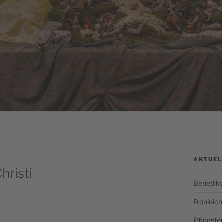
AKTUEL
hristi
Benedikt
Fronlei
Pfingste