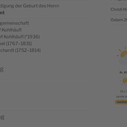
­di­gung der Geburt des Herrn
Christi 
amt
Ostern 
ikgemeinschaft
ef Kohlhäufl
sef Kohlhäu­fl (*1936)
­bel (1767–1831)
ei­chardt (1752–1814)
ag
Fr, 0
15 / 
Leicht 
ag