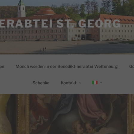
ERABTEI ST. GEORG
en
Mönch werden in der Benediktinerabtei Weltenburg
Go
Schenke
Kontakt