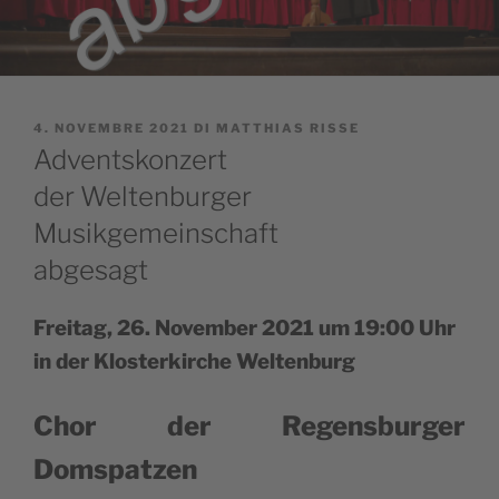
PUBBLICATO
4. NOVEMBRE 2021
DI
MATTHIAS RISSE
IL
Adventskonzert
der Weltenburger
Musikgemeinschaft
abgesagt
Frei­tag, 26. Novem­ber 2021 um 19:00 Uhr
in der Klo­ster­kir­che Weltenburg
Chor der Regen­sbur­ger
Domspatzen