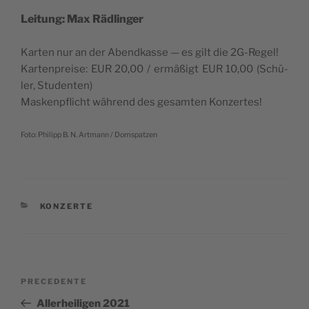
Lei­tung: Max Rädlinger
Kar­ten nur an der Aben­d­kas­se — es gilt die 2G-Regel!
Kar­ten­prei­se: EUR 20,00 / ermäßigt EUR 10,00 (Schü­
ler, Studenten)
Masken­p­fli­cht wäh­rend des gesam­ten Konzertes!
Foto: Phi­lipp B. N. Art­mann / Domspatzen
CATEGORIE
KONZERTE
Navigazione
Articolo
PRECEDENTE
articoli
precedente:
Allerheiligen 2021