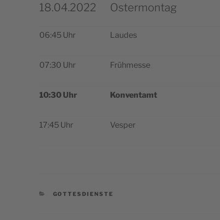
18.04.2022
Ostermontag
06:45 Uhr
Lau­des
07:30 Uhr
Früh­mes­se
10:30 Uhr
Kon­ven­tamt
17:45 Uhr
Vesper
CATEGORIE
GOTTESDIENSTE