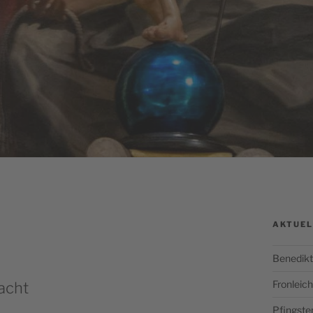
AKTUEL
Benedikt
Fronlei
acht
Pfingste