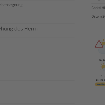
i­sen­se­gnung
Christi 
Ostern 
ehung des Herrn
Fr, 0
15 / 
Leicht 