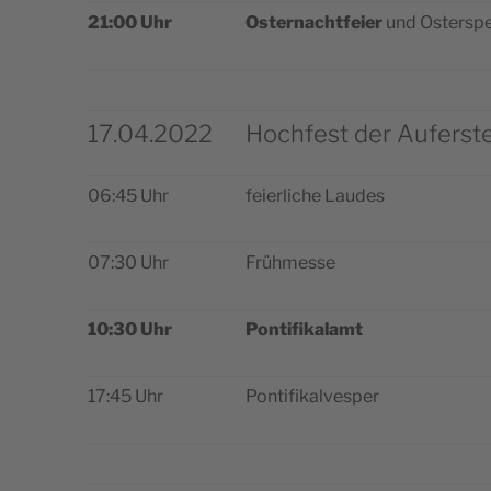
21:00 Uhr
Oster­na­cht­feier
und Oster­spe
17.04.2022
Hochfest der Auferst
06:45 Uhr
feier­li­che Laudes
07:30 Uhr
Früh­mes­se
10:30 Uhr
Pon­ti­fi­ka­lamt
17:45 Uhr
Pon­ti­fi­kal­ve­sper