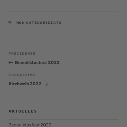
CATEGORIE
NON CATEGORIZZATO
Navigazione
Articolo
PRECEDENTE
articoli
precedente:
Benediktusfest 2022
Articolo
SUCCESSIVO
successivo
Kirchweih 2022
AKTUELLES
Benediktusfest 2026