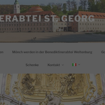
ERABTEI ST. GEORG
en
Mönch werden in der Benediktinerabtei Weltenburg
Go
Schenke
Kontakt