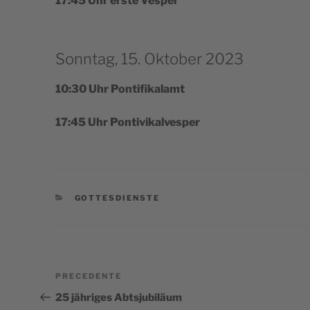
17:45 Uhr erste Vesper
Sonntag, 15. Oktober 2023
10:30 Uhr Pontifikalamt
17:45 Uhr Pontivikalvesper
CATEGORIE
GOTTESDIENSTE
Navigazione
Articolo
PRECEDENTE
articoli
precedente:
25 jähriges Abtsjubiläum