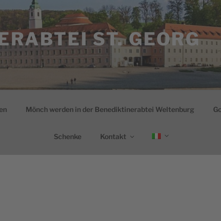
ERABTEI ST. GEORG
en
Mönch werden in der Benediktinerabtei Weltenburg
Go
Schenke
Kontakt