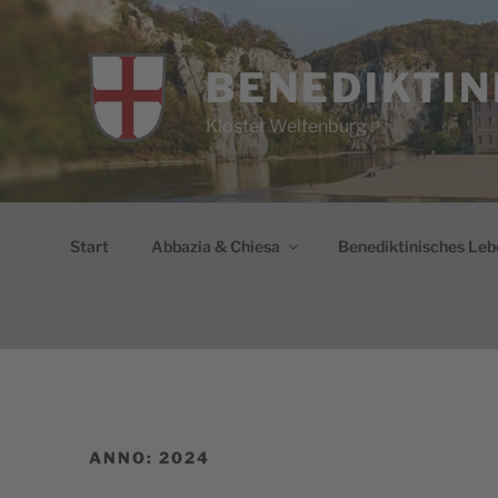
Salta
al
contenuto
BENEDIKTIN
Kloster Weltenburg
Start
Abbazia & Chiesa
Benediktinisches Leb
ANNO:
2024