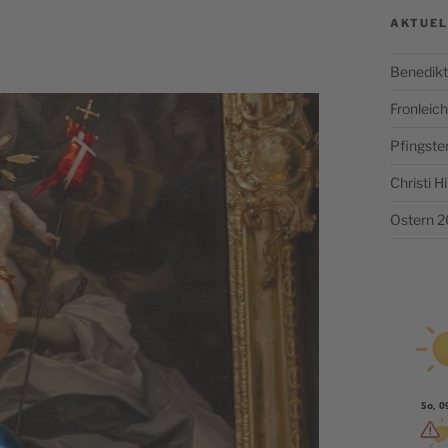
AKTUEL
Benedikt
Fronlei
Pfingste
Christi 
Ostern 
So, 0