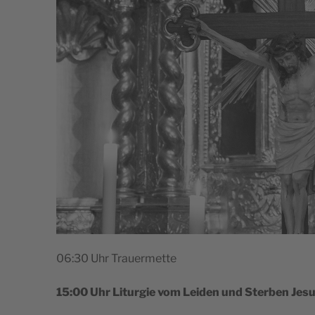
06:30 Uhr Trauermette
15:00 Uhr Litur­gie vom Lei­den und Ster­ben Jes