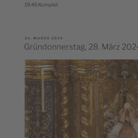
19:45 Kom­plet
PUBBLICATO
24. MARZO 2024
IL
Gründonnerstag, 28. März 202