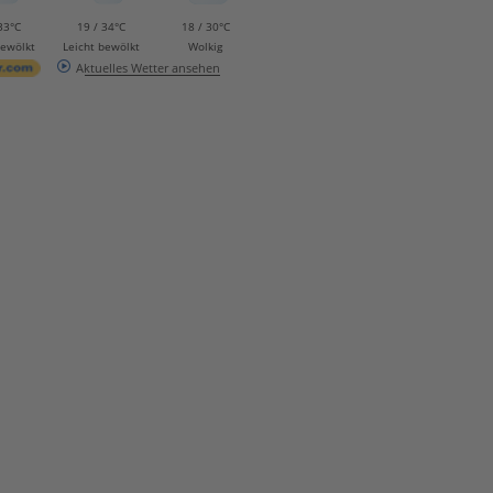
33°C
19 / 34°C
18 / 30°C
bewölkt
Leicht bewölkt
Wolkig
Aktuelles Wetter ansehen