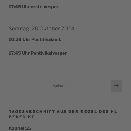
17:45 Uhr ers­te Vesper
Sonntag, 20 Oktober 2024
10:30 Uhr Pontifikalamt
17:45 Uhr Pontivikalvesper
Seitennummerierung
Näch
Seite
1
Seit
der
Beiträge
TAGESABSCHNITT AUS DER REGEL DES HL.
BENEDIKT
Kapitel 55