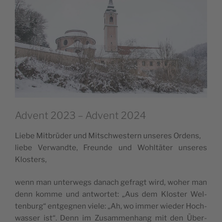
Advent 2023 – Advent 2024
Lie­be Mit­brü­der und Mit­schwes­tern unse­res Ordens,
lie­be Ver­wand­te, Freun­de und Wohl­tä­ter unse­res
Klosters,
wenn man unter­wegs danach gefragt wird, woher man
denn kom­me und ant­wor­tet: „Aus dem Klos­ter Wel­
ten­burg“ ent­geg­nen vie­le: „Ah, wo immer wie­der Hoch­
was­ser ist“. Denn im Zusam­men­hang mit den Über­