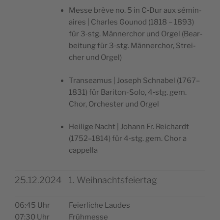
Mes­se brè­ve no. 5 in C‑Dur aux sémi­n­
aires | Charles Goun­od (1818 – 1893)
für 3‑stg. Män­ner­chor und Orgel (Bear­
bei­tung für 3‑stg. Män­ner­chor, Strei­
cher und Orgel)
Tran­sea­mus | Joseph Schna­bel (1767–
1831) für Bari­ton-Solo, 4‑stg. gem.
Chor, Orches­ter und Orgel
Hei­li­ge Nacht | Johann Fr. Rei­chardt
(1752–1814) für 4‑stg. gem. Chor a
cappella
25.12.2024
1. Weihnachtsfeiertag
06:45 Uhr
Fei­er­li­che Laudes
07:30 Uhr
Frühmesse