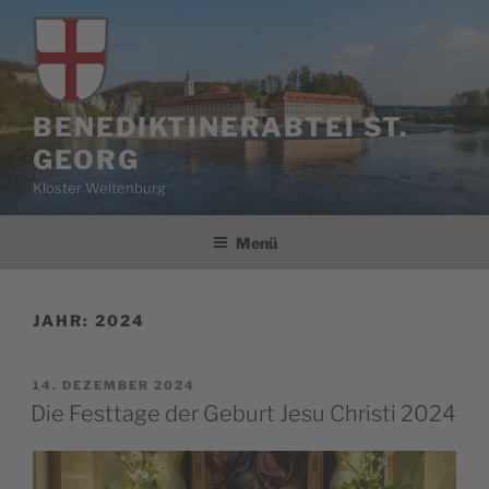
Zum
Inhalt
springen
BENEDIKTINERABTEI ST.
GEORG
Kloster Weltenburg
Menü
JAHR:
2024
VERÖFFENTLICHT
14. DEZEMBER 2024
AM
Die Festtage der Geburt Jesu Christi 2024