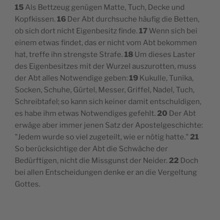
15
Als Bettzeug genügen Matte, Tuch, Decke und
Kopfkissen.
16
Der Abt durchsuche häufig die Betten,
ob sich dort nicht Eigenbesitz finde.
17
Wenn sich bei
einem etwas findet, das er nicht vom Abt bekommen
hat, treffe ihn strengste Strafe.
18
Um dieses Laster
des Eigenbesitzes mit der Wurzel auszurotten, muss
der Abt alles Notwendige geben:
19
Kukulle, Tunika,
Socken, Schuhe, Gürtel, Messer, Griffel, Nadel, Tuch,
Schreibtafel; so kann sich keiner damit entschuldigen,
es habe ihm etwas Notwendiges gefehlt.
20
Der Abt
erwäge aber immer jenen Satz der Apostelgeschichte:
"Jedem wurde so viel zugeteilt, wie er nötig hatte."
21
So berücksichtige der Abt die Schwäche der
Bedürftigen, nicht die Missgunst der Neider.
22
Doch
bei allen Entscheidungen denke er an die Vergeltung
Gottes.