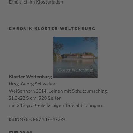
Erhält­lich im Klosterladen
CHRONIK KLOSTER WELTENBURG
Klos­ter Wel­ten­burg
Hrsg. Georg Schwaiger
Wei­ßen­horn 2014. Lei­nen mit Schutz­um­schlag.
21,5x22,5 cm. 528 Seiten
mit 248 groß­teils far­bi­gen Tafelabbildungen.
ISBN 978–3‑87437–472‑9