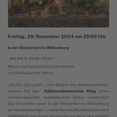
Freitag, 29. November 2024 um 19:00 Uhr
in der Klos­ter­kir­che Weltenburg
„WENN’S JAHR GEHT“
Musik und Geschich­ten zum Advent
und Aus­klang des Jahres
„Wenn’s Jahr geht“ – zum Beginn des Weih­nachts­fest­
krei­ses hat das
Volks­mu­sik­ensem­ble Kling
einen
stim­mungs­vol­len musi­ka­li­schen Zyklus vor­be­rei­tet.
Das Ensem­ble spielt in der Klos­ter­kir­che Wel­ten­burg
ein Advents­kon­zert, in dem Sie mit Musik­stü­cken vom
Spät­herbst durch den Advent bis ins neue Jahr geführt