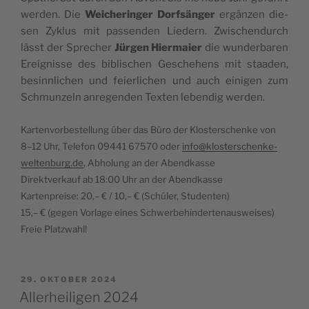
wer­den. Die
Wei­che­rin­ger Dorf­sän­ger
ergän­zen die­
sen Zyklus mit pas­sen­den Lie­dern. Zwi­schen­durch
lässt der Spre­cher
Jür­gen Hier­mai­er
die wun­der­ba­ren
Ereig­nis­se des bibli­schen Gesche­hens mit staa­den,
besinn­li­chen und fei­er­li­chen und auch eini­gen zum
Schmun­zeln anre­gen­den Tex­ten leben­dig werden.
Kar­ten­vor­be­stel­lung über das Büro der Klos­ter­schen­ke von
8–12 Uhr, Tele­fon 09441 67570 oder
info@klosterschenke-
weltenburg.de
, Abho­lung an der Abendkasse
Direkt­ver­kauf ab 18:00 Uhr an der Abendkasse
Kar­ten­prei­se: 20,– € / 10,– € (Schü­ler, Studenten)
15,– € (gegen Vor­la­ge eines Schwerbehindertenausweises)
Freie Platzwahl!
VERÖFFENTLICHT
29. OKTOBER 2024
AM
Allerheiligen 2024