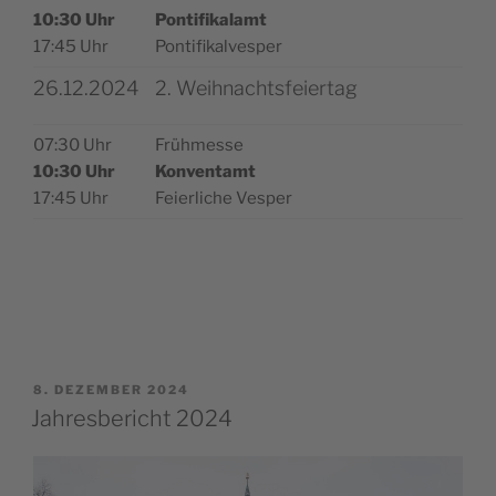
10:30 Uhr
Pon­ti­fi­kal­amt
17:45 Uhr
Pontifikalvesper
26.12.2024
2. Weihnachtsfeiertag
07:30 Uhr
Früh­mes­se
10:30 Uhr
Kon­vent­amt
17:45 Uhr
Fei­er­li­che Vesper
VERÖFFENTLICHT
8. DEZEMBER 2024
AM
Jahresbericht 2024