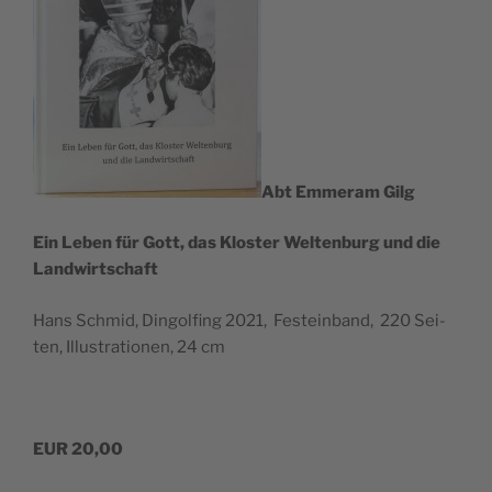
Abt Emmer­am Gilg
Ein Leben für Gott, das Klos­ter Wel­ten­burg und die
Landwirtschaft
Hans Schmid, Din­gol­fing 2021, Fest­ein­band, 220 Sei­
ten, Illus­tra­tio­nen, 24 cm
EUR 20,00