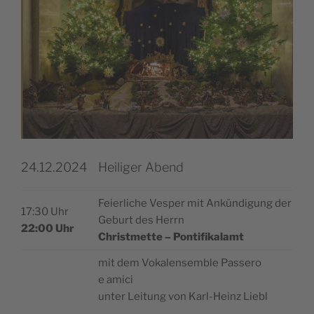
24.12.2024
Heiliger Abend
Fei­er­li­che Ves­per mit Ankün­di­gung der
17:30 Uhr
Geburt des Herrn
22:00 Uhr
Christ­met­te – Pontifikalamt
mit dem Vokal­ensem­ble Pas­se­ro
e amici
unter Lei­tung von Karl-Heinz Liebl