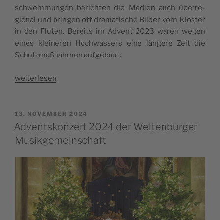
schwem­mun­gen berich­ten die Medi­en auch über­re­
gio­nal und brin­gen oft dra­ma­ti­sche Bil­der vom Klos­ter
in den Flu­ten. Bereits im Advent 2023 waren wegen
eines klei­ne­ren Hoch­was­sers eine län­ge­re Zeit die
Schutz­maß­nah­men auf­ge­baut.
„Jah­
wei­ter­le­sen
res­
be­
richt
VERÖFFENTLICHT
13. NOVEMBER 2024
AM
2024“
Adventskonzert 2024 der Weltenburger
Musikgemeinschaft