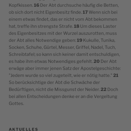
Kopfkissen.
16
Der Abt durchsuche häufig die Betten,
ob sich dort nicht Eigenbesitz finde.
17
Wenn sich bei
einem etwas findet, das er nicht vom Abt bekommen
hat, treffe ihn strengste Strafe.
18
Um dieses Laster
des Eigenbesitzes mit der Wurzel auszurotten, muss
der Abt alles Notwendige geben:
19
Kukulle, Tunika,
Socken, Schuhe, Gürtel, Messer, Griffel, Nadel, Tuch,
Schreibtafel; so kann sich keiner damit entschuldigen,
es habe ihm etwas Notwendiges gefehlt.
20
Der Abt
erwäge aber immer jenen Satz der Apostelgeschichte:
"Jedem wurde so viel zugeteilt, wie er nötig hatte."
21
So berücksichtige der Abt die Schwäche der
Bedürftigen, nicht die Missgunst der Neider.
22
Doch
bei allen Entscheidungen denke er an die Vergeltung
Gottes.
AKTUELLES