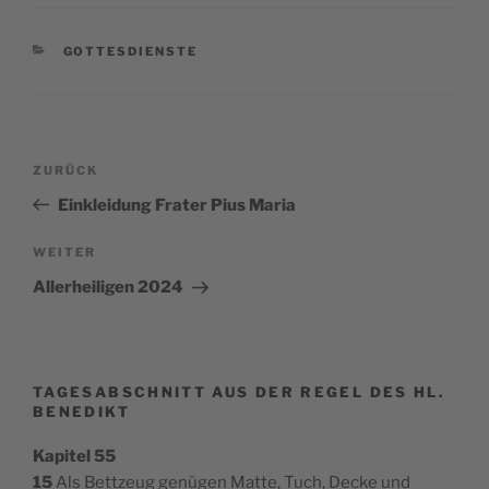
KATEGORIEN
GOTTESDIENSTE
Beitragsnavigation
Vorheriger
ZURÜCK
Beitrag
Einkleidung Frater Pius Maria
Nächster
WEITER
Beitrag
Allerheiligen 2024
TAGESABSCHNITT AUS DER REGEL DES HL.
BENEDIKT
Kapitel 55
15
Als Bettzeug genügen Matte, Tuch, Decke und