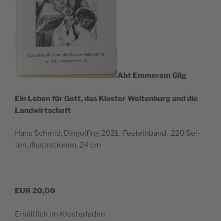
Abt Emmer­am Gilg
Ein Leben für Gott, das Klos­ter Wel­ten­burg und die
Landwirtschaft
Hans Schmid, Din­gol­fing 2021, Fest­ein­band, 220 Sei­
ten, Illus­tra­tio­nen, 24 cm
EUR 20,00
Erhält­lich im Klosterladen