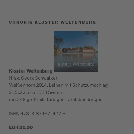
CHRONIK KLOSTER WELTENBURG
Klos­ter Wel­ten­burg
Hrsg. Georg Schwaiger
Wei­ßen­horn 2014. Lei­nen mit Schutz­um­schlag.
21,5x22,5 cm. 528 Seiten
mit 248 groß­teils far­bi­gen Tafelabbildungen.
ISBN 978–3‑87437–472‑9
EUR
29,90