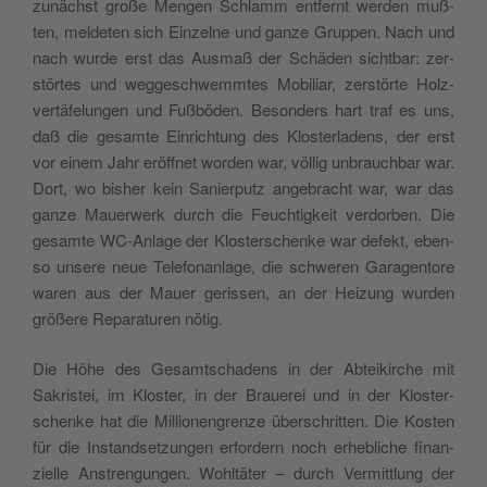
zunä­ch­st große Men­gen Schlamm ent­fernt wer­den muß­
ten, mel­de­ten sich Ein­zel­ne und gan­ze Grup­pen. Nach und
nach wur­de erst das Ausmaß der Schä­den sicht­bar: zer­
stör­tes und weg­ge­sch­wemm­tes Mobi­liar, zer­stör­te Holz­
ver­tä­fe­lun­gen und Fuß­bö­den. Beson­ders hart traf es uns,
daß die gesam­te Ein­ri­ch­tung des Klo­ster­la­dens, der erst
vor einem Jahr eröff­net wor­den war, völ­lig unbrauch­bar war.
Dort, wo bisher kein Sanier­pu­tz ange­bra­cht war, war das
gan­ze Mauer­werk durch die Feu­ch­ti­g­keit ver­dor­ben. Die
gesam­te WC-Anla­ge der Klo­ster­schen­ke war defekt, eben­
so unse­re neue Tele­fo­nan­la­ge, die sch­we­ren Gara­gen­to­re
waren aus der Mauer geris­sen, an der Hei­zung wur­den
größe­re Repa­ra­tu­ren nötig.
Die Höhe des Gesam­tscha­dens in der Abtei­kir­che mit
Sakri­stei, im Klo­ster, in der Braue­rei und in der Klo­ster­
schen­ke hat die Mil­lio­nen­gren­ze über­schrit­ten. Die Kosten
für die Instand­se­tzun­gen erfor­dern noch erhe­bli­che finan­
ziel­le Anstren­gun­gen. Wohl­tä­ter – durch Ver­mit­tlung der