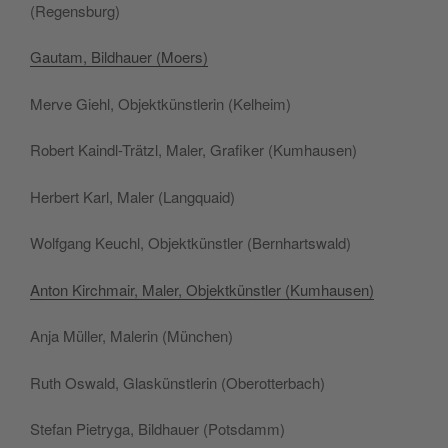
(Regen­sburg)
Gau­tam, Bil­d­hauer (Moers)
Mer­ve Gie­hl, Objek­t­kün­stle­rin (Kelheim)
Robert Kaindl-Trä­tzl, Maler, Gra­fi­ker (Kum­hau­sen)
Her­bert Karl, Maler (Lan­g­quaid)
Wol­fgang Keu­chl, Objek­t­kün­stler (Ber­n­harts­wald)
Anton Kir­ch­mair, Maler, Objek­t­kün­stler (Kum­hau­sen)
Anja Mül­ler, Male­rin (Mün­chen)
Ruth Oswald, Gla­skün­stle­rin (Obe­rot­ter­bach)
Ste­fan Pie­try­ga, Bil­d­hauer (Potsdamm)