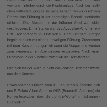
vor- und hin­te­rher durch die Klo­ste­ran­la­ge. Nach der festli­
chen Kaf­fee­ta­fel ging es ins nahe Asbach, wo wir durch den
Pfar­rer eine Füh­rung in der ehe­ma­li­gen Bene­dik­ti­ner­kir­che
erhiel­ten. Das Museum in der frü­he­ren Abtei war lei­der
geschlos­sen. Drit­te Sta­tion war das Augu­sti­ner-Cho­rher­ren-
Stift Rei­cher­sberg in Öster­reich: Herr Dechant Gre­gor
begei­ster­te uns mit einer kur­z­wei­li­gen Füh­rung. Zusam­men
mit dem Kon­vent san­gen wir dann die Vesper und wur­den
zum gemein­sa­men Aben­des­sen ein­ge­la­den. Nach einer
Likör­pro­be in der Vino­thek tra­ten wir die Heim­fahrt an.
Natür­lich ist der Ausflug nicht das ein­zi­ge Beri­ch­ten­swer­te
aus dem Konvent:
Etwas spä­ter als üblich, vom 31. Januar bis 5. Februar, hielt
uns P. Rek­tor Albert Sch­midt OSB (Beuron/S. Ansel­mo) die
Kon­ven­te­xer­zi­tien über die „Ich-bin-Wor­te“ im Johannes-
Evangelium.