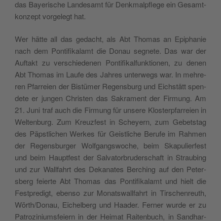
das Baye­ri­sche Lan­de­samt für Denk­mal­p­fle­ge ein Gesam­t­
kon­zept vor­ge­legt hat.
Wer hät­te all das geda­cht, als Abt Tho­mas an Epi­pha­nie
nach dem Pon­ti­fi­ka­lamt die Donau segne­te. Das war der
Auf­takt zu ver­schie­de­nen Pon­ti­fi­kal­funk­tio­nen, zu denen
Abt Tho­mas im Lau­fe des Jah­res unter­wegs war. In meh­re­
ren Pfar­reien der Bistü­mer Regen­sburg und Eich­stätt spen­
de­te er jun­gen Chri­sten das Sakra­ment der Fir­mung. Am
21. Juni traf auch die Fir­mung für unse­re Klo­ster­p­far­reien in
Welt­en­burg. Zum Kreu­z­fe­st in Scheyern, zum Gebe­tstag
des Päp­stli­chen Wer­kes für Gei­stli­che Beru­fe im Rah­men
der Regen­sbur­ger Wol­fgang­swo­che, beim Ska­pu­lier­fe­st
und beim Haupt­fe­st der Sal­va­tor­bru­der­schaft in Strau­bing
und zur Wall­fahrt des Deka­na­tes Ber­ching auf den Peter­
sberg feier­te Abt Tho­mas das Pon­ti­fi­ka­lamt und hielt die
Fest­pre­digt, eben­so zur Mona­tswall­fahrt in Tir­schen­reuth,
Wörth/Donau, Eichel­berg und Haa­der. Fer­ner wur­de er zu
Patro­zi­nium­sfeiern in der Hei­mat Rai­ten­buch, in San­d­har­