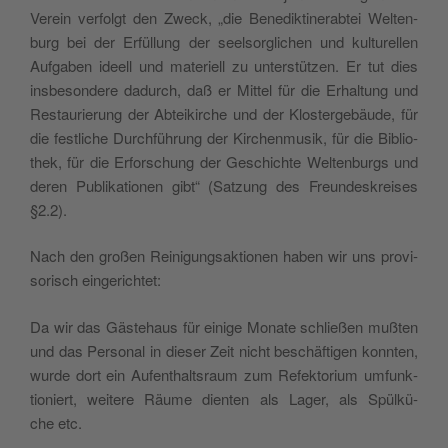
Verein ver­folgt den Zweck, „die Bene­dik­ti­ne­rab­tei Welt­en­
burg bei der Erfül­lung der seel­sor­gli­chen und kul­tu­rel­len
Auf­ga­ben ideell und mate­riell zu unter­stü­tzen. Er tut dies
insbe­son­de­re dadurch, daß er Mit­tel für die Erhal­tung und
Restau­rie­rung der Abtei­kir­che und der Klo­ster­ge­bäu­de, für
die festli­che Dur­ch­füh­rung der Kir­chen­mu­sik, für die Biblio­
thek, für die Erfor­schung der Geschi­ch­te Welt­en­burgs und
deren Publi­ka­tio­nen gibt“ (Satzung des Freun­de­skrei­ses
§2.2).
Nach den großen Rei­ni­gung­sak­tio­nen haben wir uns pro­vi­
so­ri­sch eingerichtet:
Da wir das Gäste­haus für eini­ge Mona­te schließen muß­ten
und das Per­so­nal in die­ser Zeit nicht beschäf­ti­gen konn­ten,
wur­de dort ein Aufen­thal­tsraum zum Refek­to­rium umfunk­
tio­niert, wei­te­re Räu­me dien­ten als Lager, als Spül­kü­
che etc.