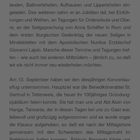
lan­den, Ball­merts­ho­fen, Auf­hau­sen und Lip­perts­ho­fen ein­
ge­la­den. Des wei­te­ren nahm er an Jubi­läen teil, bei Ein­füh­
run­gen und Wei­hen, an Tagun­gen für Orden­sleu­te und Obe­
re, an der Selig­spre­chung von Anna Schäf­fer in Rom und
dem ersten litur­gi­schen Gedenk­tag der neuen Seli­gen in
Min­del­stet­ten mit dem Apo­sto­li­schen Nun­tius Erz­bi­schof
Gio­van­ni Lajo­lo. Man­che die­ser Ter­mi­ne und Tagun­gen tref­
fen – wie auch bei ande­ren Mit­brü­dern – jähr­lich zu, so daß
wir sie nicht immer neu wie­de­rho­len möchten.
Am 13. Sep­tem­ber haben wir den die­sjäh­ri­gen Kon­ven­tau­
sflug unter­nom­men. Haup­tziel war die Bene­dik­ti­ne­rab­tei St.
Ger­trud in Tet­te­n­weis, die heuer ihr 100jähriges Grün­dung­
sju­bi­läum feiern konn­te. Sie hat man uns und Abt Aluin von
Han­ga, Tan­sa­nia, der in die­sen Tagen bei uns zu Gast war,
lie­be­voll und groß­zü­gig auf­ge­nom­men und es wur­de sogar
die Klau­sur auf­ge­ho­ben, so daß wir nach der Mit­tag­sho­re
gemein­sam mit den Sch­we­stern das Mit­tag­sma­hl im
Refek­to­rium hal­ten konn­ten. Äbtis­sin Ber­nar­da führ­te uns