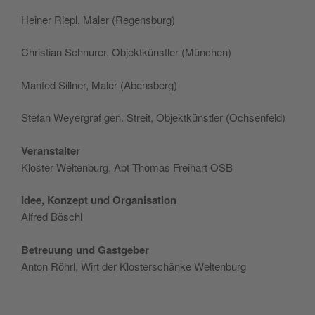
Hei­ner Rie­pl, Maler (Regen­sburg)
Chri­stian Sch­nu­rer, Objek­t­kün­stler (Mün­chen)
Man­fed Sill­ner, Maler (Aben­sberg)
Ste­fan Weyer­graf gen. Streit, Objek­t­kün­stler (Och­sen­feld)
Veran­stal­ter
Klo­ster Welt­en­burg, Abt Tho­mas Frei­hart OSB
Idee, Kon­zept und Orga­ni­sa­tion
Alfred Böschl
Betreuung und Gast­ge­ber
Anton Röhrl, Wirt der Klo­ster­schän­ke Weltenburg