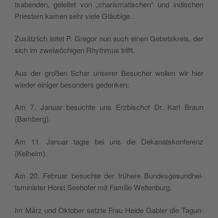
tsa­ben­den, gelei­tet von „cha­ri­sma­ti­schen“ und indi­schen
Prie­stern kamen sehr vie­le Gläubige.
Zusä­tz­lich lei­tet P. Gre­gor nun auch einen Gebe­tskreis, der
sich im zwei­wö­chi­gen Rhy­th­mus trifft.
Aus der großen Schar unse­rer Besu­cher wol­len wir hier
wie­der eini­ger beson­ders gedenken:
Am 7. Januar besu­ch­te uns Erz­bi­schof Dr. Karl Braun
(Bam­berg).
Am 11. Januar tag­te bei uns die Deka­na­tskon­fe­renz
(Kelheim).
Am 20. Februar besu­ch­te der frü­he­re Bun­de­sge­sun­d­hei­
tsmi­ni­ster Hor­st See­ho­fer mit Fami­lie Weltenburg.
Im März und Okto­ber setz­te Frau Hei­de Gabler die Tagun­