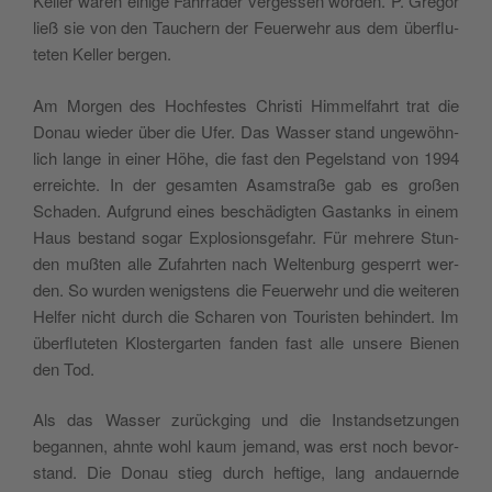
Kel­ler waren eini­ge Fahr­rä­der ver­ges­sen wor­den. P. Gre­gor
ließ sie von den Tau­chern der Feuer­wehr aus dem über­flu­
te­ten Kel­ler bergen.
Am Mor­gen des Hoch­fe­stes Chri­sti Him­mel­fahrt trat die
Donau wie­der über die Ufer. Das Was­ser stand ungewöhn­
lich lan­ge in einer Höhe, die fast den Pegel­stand von 1994
errei­ch­te. In der gesam­ten Asam­straße gab es großen
Scha­den. Auf­grund eines beschä­dig­ten Gastanks in einem
Haus bestand sogar Explo­sion­sge­fahr. Für meh­re­re Stun­
den muß­ten alle Zufahr­ten nach Welt­en­burg gesperrt wer­
den. So wur­den wenig­stens die Feuer­wehr und die wei­te­ren
Hel­fer nicht durch die Scha­ren von Tou­ri­sten behin­dert. Im
über­flu­te­ten Klo­ster­gar­ten fan­den fast alle unse­re Bie­nen
den Tod.
Als das Was­ser zurück­ging und die Instand­se­tzun­gen
began­nen, ahn­te wohl kaum jemand, was erst noch bevor­
stand. Die Donau stieg durch hef­ti­ge, lang andauern­de