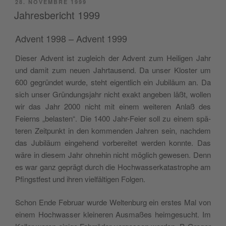
PUBBLICATO
28. NOVEMBRE 1999
IL
Jahresbericht 1999
Advent 1998 – Advent 1999
Die­ser Advent ist zugleich der Advent zum Hei­li­gen Jahr
und damit zum neuen Jahr­tau­send. Da unser Klo­ster um
600 gegrün­det wur­de, ste­ht eigen­tlich ein Jubi­läum an. Da
sich unser Grün­dung­sjahr nicht exakt ange­ben läßt, wol­len
wir das Jahr 2000 nicht mit einem wei­te­ren Anlaß des
Feierns „bela­sten“. Die 1400 Jahr-Feier soll zu einem spä­
te­ren Zeit­punkt in den kom­men­den Jah­ren sein, nach­dem
das Jubi­läum ein­ge­hend vor­be­rei­tet wer­den konn­te. Das
wäre in die­sem Jahr ohne­hin nicht möglich gewe­sen. Denn
es war ganz geprägt durch die Hoch­was­ser­ka­ta­stro­phe am
Pfingst­fe­st und ihren viel­fäl­ti­gen Folgen.
Schon Ende Februar wur­de Welt­en­burg ein erstes Mal von
einem Hoch­was­ser klei­ne­ren Ausmaßes hei­m­ge­su­cht. Im