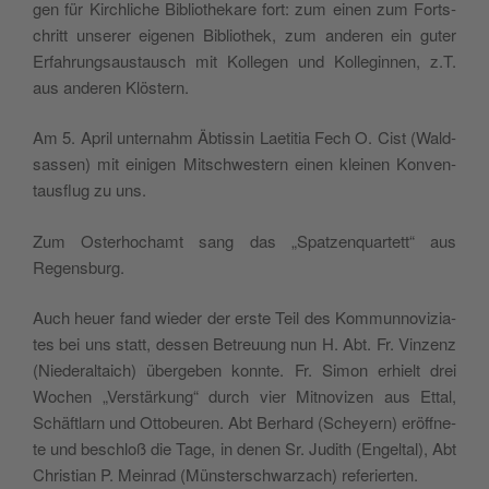
gen für Kir­chli­che Biblio­the­ka­re fort: zum einen zum For­ts­
chritt unse­rer eige­nen Biblio­thek, zum ande­ren ein guter
Erfah­rung­sau­stau­sch mit Kol­le­gen und Kol­le­gin­nen, z.T.
aus ande­ren Klöstern.
Am 5. April unter­nahm Äbtis­sin Lae­ti­tia Fech O. Cist (Wald­
sas­sen) mit eini­gen Mitsch­we­stern einen klei­nen Kon­ven­
tau­sflug zu uns.
Zum Oste­rho­chamt sang das „Spa­tzen­quar­tett“ aus
Regensburg.
Auch heuer fand wie­der der erste Teil des Kom­mun­no­vi­zia­
tes bei uns statt, des­sen Betreuung nun H. Abt. Fr. Vin­zenz
(Nie­de­ral­taich) über­ge­ben konn­te. Fr. Simon erhielt drei
Wochen „Ver­stär­kung“ durch vier Mit­no­vi­zen aus Ettal,
Schäf­tlarn und Otto­beu­ren. Abt Berhard (Scheyern) eröff­ne­
te und beschloß die Tage, in denen Sr. Judith (Engel­tal), Abt
Chri­stian P. Mein­rad (Mün­ster­sch­war­zach) referierten.