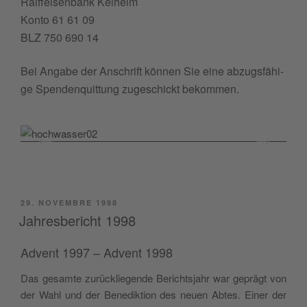
Raif­fei­sen­bank Kelheim
Kon­to 61 61 09
BLZ 750 690 14
Bei Anga­be der Anschrift kön­nen Sie eine abzug­sfä­hi­
ge Spen­den­quit­tung zuge­schickt bekommen.
PUBBLICATO
29. NOVEMBRE 1998
IL
Jahresbericht 1998
Advent 1997 – Advent 1998
Das gesam­te zurüc­klie­gen­de Beri­ch­tsjahr war geprägt von
der Wahl und der Bene­dik­tion des neuen Abtes. Einer der