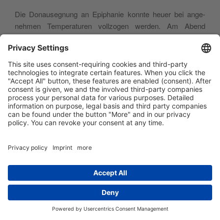
Die Donau­se­gnung an Epi­pha­nie konn­te heuer bei ange­
neh­men Tem­pe­ra­tu­ren voll­zo­gen wer­den. Am Abend
began­nen die Kon­ven­te­xer­zi­tien, in denen P. Prior-Admi­ni­
stra­tor Dr. Seve­rin Sch­nei­der (Sec­kau) über die Psal­men
sprach.
Das Fest der Dar­stel­lung des Herrn wur­de zum zwei­ten
Mal als „Tag des Gott gewei­h­ten Lebens“ began­gen, der die
Gläu­bi­gen beson­ders auf die Bedeu­tung des Orden­sle­bens
für die Kir­che hin­wei­sen soll. An die Ker­zen­se­gnung vor der
Pfor­te schloß sich die Lich­ter­pro­zes­sion durch den Hof
zum Amt mit Pre­digt an.
Die Lei­tung der Faschings-Feier lag heuer in den Hän­den
von Fr. Stephan.
Das Pon­ti­fi­ka­lamt am Palm­sonn­tag zele­brier­te der Mün­ste­
ra­ner Regio­nal-Bischof Dr. Max Georg Frei­herr von Twic­