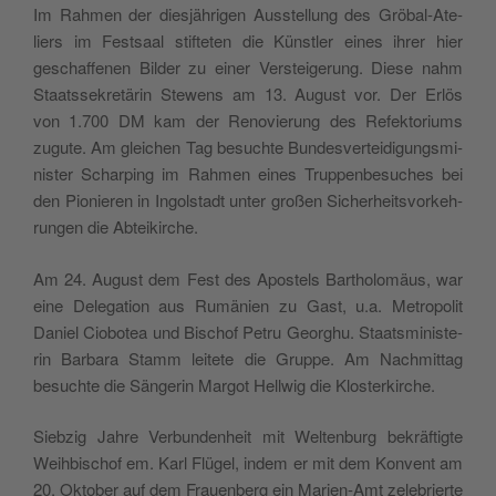
Im Rah­men der die­sjäh­ri­gen Aus­stel­lung des Grö­bal-Ate­
liers im Festsaal stif­te­ten die Kün­stler eines ihrer hier
geschaf­fe­nen Bil­der zu einer Ver­stei­ge­rung. Die­se nahm
Staa­ts­se­kre­tä­rin Stewens am 13. Augu­st vor. Der Erlös
von 1.700 DM kam der Reno­vie­rung des Refek­to­riums
zugu­te. Am glei­chen Tag besu­ch­te Bun­de­sver­tei­di­gung­smi­
ni­ster Schar­ping im Rah­men eines Trup­pen­be­su­ches bei
den Pio­nie­ren in Ingol­stadt unter großen Siche­rhei­tsvor­keh­
run­gen die Abteikirche.
Am 24. Augu­st dem Fest des Apo­stels Bar­tho­lo­mäus, war
eine Dele­ga­tion aus Rumä­nien zu Gast, u.a. Metro­po­lit
Daniel Cio­bo­tea und Bischof Petru Geor­ghu. Staa­tsmi­ni­ste­
rin Bar­ba­ra Stamm lei­te­te die Grup­pe. Am Nach­mit­tag
besu­ch­te die Sän­ge­rin Mar­got Hell­wig die Klosterkirche.
Sie­b­zig Jah­re Ver­bun­den­heit mit Welt­en­burg bekräf­tig­te
Weih­bi­schof em. Karl Flü­gel, indem er mit dem Kon­vent am
20. Okto­ber auf dem Frauen­berg ein Marien-Amt zele­brier­te