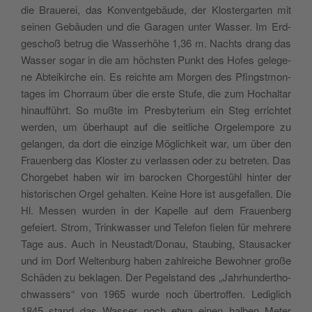
die Braue­rei, das Kon­vent­ge­bäu­de, der Klo­ster­gar­ten mit
sei­nen Gebäu­den und die Gara­gen unter Was­ser. Im Erd­
ge­schoß betrug die Was­se­rhö­he 1,36 m. Nach­ts drang das
Was­ser sogar in die am höch­sten Punkt des Hofes gele­ge­
ne Abtei­kir­che ein. Es rei­ch­te am Mor­gen des Pfingst­mon­
ta­ges im Chor­raum über die erste Stu­fe, die zum Hochal­tar
hinauf­führt. So muß­te im Pre­sby­te­rium ein Steg erri­ch­tet
wer­den, um übe­rhaupt auf die sei­tli­che Orge­lem­po­re zu
gelan­gen, da dort die ein­zi­ge Mögli­ch­keit war, um über den
Frauen­berg das Klo­ster zu ver­las­sen oder zu betre­ten. Das
Chor­ge­bet haben wir im baroc­ken Chor­ge­stü­hl hin­ter der
histo­ri­schen Orgel gehal­ten. Kei­ne Hore ist ausge­fal­len. Die
Hl. Mes­sen wur­den in der Kapel­le auf dem Frauen­berg
gefeiert. Strom, Trin­k­was­ser und Tele­fon fie­len für meh­re­re
Tage aus. Auch in Neustadt/Donau, Stau­bing, Stau­sac­ker
und im Dorf Welt­en­burg haben zahl­rei­che Bewoh­ner große
Schä­den zu bekla­gen. Der Pegel­stand des „Jah­rhun­der­tho­
ch­was­sers“ von 1965 wur­de noch über­trof­fen. Ledi­glich
1845 stand das Was­ser noch etwa einen hal­ben Meter