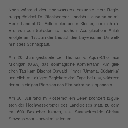
Noch wäh­rend des Hoch­was­sers besu­ch­te Herr Regie­
rung­sprä­si­dent Dr. Zitzel­sber­ger, Land­shut, zusam­men mit
Herrn Lan­drat Dr. Fal­ter­meier unser Klo­ster, um sich ein
Bild von den Schä­den zu machen. Aus glei­chem Anlaß
erfolg­te am 17. Juni der Besuch des Baye­ri­schen Umwelt­
mi­ni­sters Schnappauf.
Am 20. Juni gestal­te­te der Tho­mas v. Aquin-Chor aus
Michi­gan (USA) das sonn­tä­gli­che Kon­ven­tamt. Am glei­
chen Tag kam Bischof Oswald Hir­mer (Umta­ta, Süda­fri­ka)
und blieb mit eini­gen Beglei­tern drei Tage bei uns, wäh­rend
der er in eini­gen Pfar­reien das Firm­sa­kra­ment spendete.
Am 30. Juli fand im Klo­ste­rhof ein Bene­fi­z­kon­zert zugun­
sten der Hoch­was­se­ro­p­fer des Lan­d­krei­ses statt, zu dem
ca. 600 Besu­cher kamen, u.a. Staa­tse­kre­tä­rin Chri­sta
Stewens vom Umweltministerium.