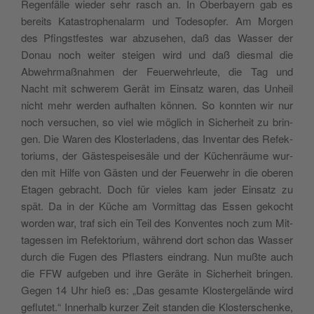
Regen­fäl­le wie­der sehr rasch an. In Ober­bayern gab es
berei­ts Kata­stro­phe­na­larm und Tode­so­p­fer. Am Mor­gen
des Pfingst­fe­stes war abzu­se­hen, daß das Was­ser der
Donau noch wei­ter stei­gen wird und daß die­smal die
Abwehr­maß­nah­men der Feuer­wehr­leu­te, die Tag und
Nacht mit sch­we­rem Gerät im Ein­sa­tz waren, das Unheil
nicht mehr wer­den auf­hal­ten kön­nen. So konn­ten wir nur
noch ver­su­chen, so viel wie möglich in Siche­rheit zu brin­
gen. Die Waren des Klo­ster­la­dens, das Inven­tar des Refek­
to­riums, der Gäste­spei­se­sä­le und der Küchen­räu­me wur­
den mit Hil­fe von Gästen und der Feuer­wehr in die obe­ren
Eta­gen gebra­cht. Doch für vie­les kam jeder Ein­sa­tz zu
spät. Da in der Küche am Vor­mit­tag das Essen geko­cht
wor­den war, traf sich ein Teil des Kon­ven­tes noch zum Mit­
ta­ges­sen im Refek­to­rium, wäh­rend dort schon das Was­ser
durch die Fugen des Pfla­sters ein­drang. Nun muß­te auch
die FFW auf­ge­ben und ihre Gerä­te in Siche­rheit brin­gen.
Gegen 14 Uhr hieß es: „Das gesam­te Klo­ster­ge­län­de wird
geflu­tet.“ Inne­rhalb kur­zer Zeit stan­den die Klo­ster­schen­ke,