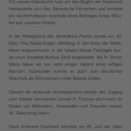
Für unse­re Gebräu­che rund um den Beginn der Fasten­zeit
inte­res­sier­te sich das Baye­ri­sche Fern­se­hen und sen­de­te
am Ascher­mitt­woch inne­rhalb eines Bei­tra­ges eini­ge Minu­
ten aus unse­rem Kloster.
In der Mit­tag­sho­re des Bene­dik­tus-Festes wur­de am 20.
März Frau Maria Kugler (Altöt­ting) in den Kreis der Welt­o­
bla­ten auf­ge­nom­men. In der Vesper die­ses Fest­ta­ges wur­
de unser Kan­di­dat Mar­kus Strell ein­ge­klei­det. Als Fr. Simon
Maria haben wir nun nach eini­ger Vakanz einen eifri­gen
Novi­zen. Inz­wi­schen konn­te er auch sein beru­fli­ches
Geschick als Zim­mer­mann unter Beweis stellen.
Obwo­hl die dro­hen­de Hoch­was­ser­flut berei­ts den Zugang
zum Klo­ster ersch­wer­te, konn­te P. Tho­mas doch noch im
Krei­se von Mit­brü­dern, Ver­wand­ten und Freun­den sei­nen
40. Geburts­tag feiern.
Nach sch­we­rer Kran­kheit ver­starb am 26. Juni der Vater