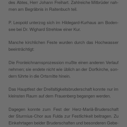
des Abtes, Herr Johann Frei­hart. Zahl­rei­che Mit­brü­der nah­
men am Begräb­nis in Rai­ten­buch teil.
P. Leo­pold unter­zog sich im Hil­de­gard-Kurhaus am Boden­
see bei Dr. Wighard Stre­hlow einer Kur.
Man­che kir­chli­chen Feste wur­den durch das Hoch­was­ser
beeinträchtigt:
Die Fron­leich­nam­spro­zes­sion muß­te einen ande­ren Ver­lauf
neh­men; sie ende­te nicht wie üblich an der Dor­f­kir­che, son­
dern führ­te in die Orts­mit­te hinein.
Das Haupt­fe­st der Drei­fal­ti­g­kei­tsbru­der­schaft konn­te nur im
klein­sten Raum auf dem Frauen­berg began­gen werden.
Dage­gen konn­te zum Fest der Herz-Mariä-Bru­der­schaft
der Stur­mius-Chor aus Ful­da zur Festli­ch­keit bei­tra­gen. Zu
Ein­kehr­ta­gen bei­der Bru­der­schaf­ten und beson­de­ren Gebe­