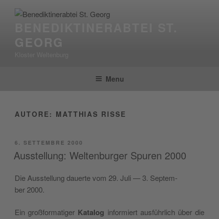
Salta
al
BENEDIKTINERABTEI ST.
contenuto
GEORG
Kloster Weltenburg
Menu
AUTORE:
MATTHIAS RISSE
PUBBLICATO
6. SETTEMBRE 2000
IL
Ausstellung: Weltenburger Spuren 2000
Die Aus­stel­lung dauer­te vom 29. Juli — 3. Sep­tem­
ber 2000.
Ein groß­for­ma­ti­ger
Kata­log
infor­miert ausführ­lich über die