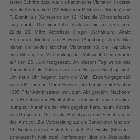
ersten Schrit­te dazu war die kano­ni­sche Visi­ta­tion. In deren
Vor­feld führ­ten die COVI-Mit­glie­der P. Mar­kus (Met­ten) und
P. Domi­ni­kus (Scheyern) am 12. März die Wir­ts­chaf­tsprü­
fung durch. Die eigen­tli­che Visi­ta­tion hiel­ten dann vom
22.bis 25. März Abt­prä­ses Gre­gor (Schäf­tlarn), Altabt
Emme­ram (Met­ten) und P. Egi­no (Aug­sburg). Am 6. Mai
hiel­ten die bei­den äbtli­chen Visi­ta­to­ren für die Kapi­tu­la­re
eine Sitzung zur Vor­be­rei­tung der Abtswa­hl. Die­se wur­de
auf den 25. Juni fest­ge­se­tzt. An die­sem Tag wur­de das
Kon­ven­tamt als Voti­v­mes­se zum Hei­li­gen Gei­st gefeiert.
Um neun Uhr begann dann die Wahl: Erwar­tung­sge­mäß
wur­de P. Tho­mas Maria Frei­hart, der berei­ts seit Okto­ber
1995 Prior-Admi­ni­stra­tor war, zum Abt gewä­hlt. Nach­dem
sein Pro­feß­klo­ster Plank­stet­ten tele­fo­ni­sch sei­ne Zustim­
mung zur Annah­me der Wahl gege­ben hat­te, nahm Abt­prä­
ses Gre­gor um 15 Uhr die Bestä­ti­gung und Ein­se­tzung in
das Amt vor. Zur Vor­be­rei­tung auf die Bene­dik­tion fand am
14. Sep­tem­ber ein Ein­kehr­tag statt: Abt Fide­lis (Mün­ster­
sch­war­zach) hielt zwei Kon­fe­ren­zen über die Abtska­pi­tel