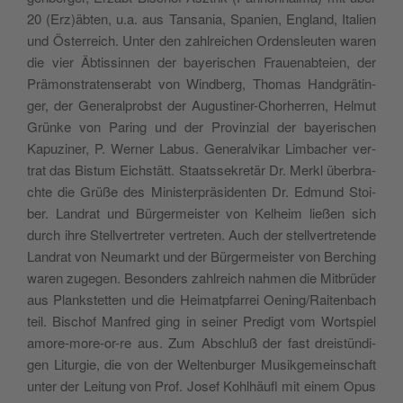
20 (Erz)äbten, u.a. aus Tan­sa­nia, Spa­nien, England, Ita­lien
und Öster­reich. Unter den zahl­rei­chen Orden­sleu­ten waren
die vier Äbtis­sin­nen der baye­ri­schen Fraue­nab­teien, der
Prä­mon­stra­ten­se­rabt von Wind­berg, Tho­mas Hand­grä­tin­
ger, der Gene­ral­prob­st der Augu­sti­ner-Cho­rher­ren, Hel­mut
Grün­ke von Paring und der Pro­vin­zial der baye­ri­schen
Kapu­zi­ner, P. Wer­ner Labus. Gene­ral­vi­kar Lim­ba­cher ver­
trat das Bistum Eich­stätt. Staa­ts­se­kre­tär Dr. Mer­kl über­bra­
ch­te die Grüße des Mini­ster­prä­si­den­ten Dr. Edmund Stoi­
ber. Lan­drat und Bür­ger­mei­ster von Kelheim ließen sich
durch ihre Stell­ver­tre­ter ver­tre­ten. Auch der stell­ver­tre­ten­de
Lan­drat von Neu­markt und der Bür­ger­mei­ster von Ber­ching
waren zuge­gen. Beson­ders zahl­reich nah­men die Mit­brü­der
aus Plank­stet­ten und die Hei­mat­p­far­rei Oening/Raitenbach
teil. Bischof Man­fred ging in sei­ner Pre­digt vom Worts­piel
amo­re-more-or-re aus. Zum Abschluß der fast drei­stün­di­
gen Litur­gie, die von der Welt­en­bur­ger Musik­ge­mein­schaft
unter der Lei­tung von Prof. Josef Kohlhäu­fl mit einem Opus