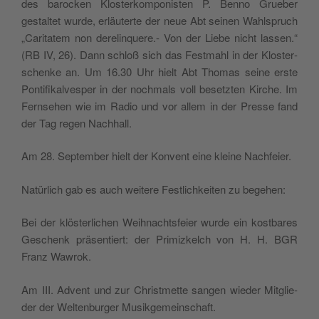
des baroc­ken Klo­ster­kom­po­ni­sten P. Ben­no Grue­ber
gestal­tet wur­de, erläu­ter­te der neue Abt sei­nen Wahl­spruch
„Cari­ta­tem non dere­lin­que­re.- Von der Lie­be nicht las­sen.“
(RB IV, 26). Dann schloß sich das Fest­ma­hl in der Klo­ster­
schen­ke an. Um 16.30 Uhr hielt Abt Tho­mas sei­ne erste
Pon­ti­fi­kal­ve­sper in der noch­mals voll bese­tz­ten Kir­che. Im
Fern­se­hen wie im Radio und vor allem in der Pres­se fand
der Tag regen Nachhall.
Am 28. Sep­tem­ber hielt der Kon­vent eine klei­ne Nachfeier.
Natür­lich gab es auch wei­te­re Festli­ch­kei­ten zu begehen:
Bei der klö­ster­li­chen Weih­na­ch­tsfeier wur­de ein kost­ba­res
Geschenk prä­sen­tiert: der Pri­mi­z­kelch von H. H. BGR
Franz Wawrok.
Am III. Advent und zur Christ­met­te san­gen wie­der Mit­glie­
der der Welt­en­bur­ger Musikgemeinschaft.