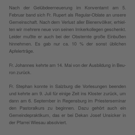
Nach der Gelüb­deer­neue­rung im Kon­ven­tamt am 5.
Februar band sich Fr. Rupert als Regu­lar-Obla­te an unse­re
Gemein­schaft. Nach dem Ver­lu­st aller Bie­nen­völ­ker, erhiel­
ten wir meh­re­re neue von sei­nen Imker­kol­le­gen geschenkt.
Lei­der muß­te er auch bei der Obstern­te große Ein­bußen
hin­neh­men. Es gab nur ca. 10 % der son­st übli­chen
Apfelerträge.
Fr. Johan­nes kehr­te am 14. Mai von der Ausbil­dung in Beu­
ron zurück.
Fr. Ste­phan konn­te in Salz­burg die Vor­le­sun­gen been­den
und kehr­te am 9. Juli für eini­ge Zeit ins Klo­ster zurück, um
dann am 6. Sep­tem­ber in Regen­sburg im Prie­ster­se­mi­nar
den Pasto­ral­kurs zu begin­nen. Dazu gehört auch ein
Gemein­de­prak­ti­kum, das er bei Dekan Josef Unsic­ker in
der Pfar­rei Wie­sau absolviert.