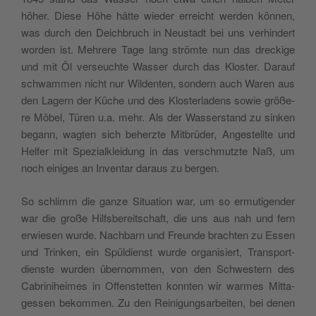
höher. Die­se Höhe hät­te wie­der errei­cht wer­den kön­nen,
was durch den Deich­bruch in Neu­stadt bei uns verhin­dert
wor­den ist. Meh­re­re Tage lang ström­te nun das drec­ki­ge
und mit Öl ver­seu­ch­te Was­ser durch das Klo­ster. Darauf
sch­wam­men nicht nur Wil­den­ten, son­dern auch Waren aus
den Lagern der Küche und des Klo­ster­la­dens sowie größe­
re Möbel, Türen u.a. mehr. Als der Was­ser­stand zu sin­ken
begann, wag­ten sich beherz­te Mit­brü­der, Ange­stell­te und
Hel­fer mit Spe­zial­klei­dung in das ver­sch­mu­tz­te Naß, um
noch eini­ges an Inven­tar daraus zu bergen.
So schlimm die gan­ze Situa­tion war, um so ermu­ti­gen­der
war die große Hil­fsbe­rei­tschaft, die uns aus nah und fern
erwie­sen wur­de. Nach­barn und Freun­de bra­ch­ten zu Essen
und Trin­ken, ein Spül­dien­st wur­de orga­ni­siert, Trans­port­
dien­ste wur­den über­nom­men, von den Sch­we­stern des
Cabri­ni­hei­mes in Offen­stet­ten konn­ten wir war­mes Mit­ta­
ges­sen bekom­men. Zu den Rei­ni­gung­sar­bei­ten, bei denen