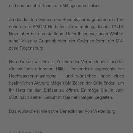
und uns anschließend zum Mit­ta­ges­sen einlud.
Zu den letz­ten Gästen des Beri­ch­tsjah­res gehö­ren die Teil­
neh­mer der AGOM-Herbst­voll­ver­samm­lung, die am 12./13.
Novem­ber bei uns statt­fand. Unter ihnen war auch Weih­bi­
schof Vin­zenz Gug­gen­ber­ger, der Orden­sre­fe­rent der Diö­
ze­se Regensburg.
Nun dan­ken wir für alle Zei­chen der Ver­bun­den­heit und für
alle viel­fach erfah­re­ne Hil­fe – beson­ders ange­si­ch­ts der
Hoch­was­ser­ka­ta­stro­phe – und wün­schen Ihnen einen
besinn­li­chen Advent: Mögen Sie Zei­ten der Stil­le fin­den, um
Ihr Herz für den Erlö­ser zu öff­nen. Er möge Sie im Jahr
2000 nach sei­ner Geburt mit Sei­nem Segen begleiten.
Das wün­schen Ihnen Ihre Bene­dik­ti­ner von Weltenburg
PUBBLICATO
3. GIUGNO 1999