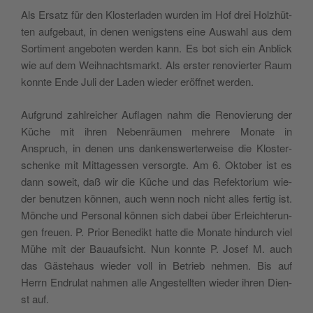
Als Ersa­tz für den Klo­ster­la­den wur­den im Hof drei Hol­z­hüt­
ten auf­ge­baut, in denen wenig­stens eine Auswa­hl aus dem
Sor­ti­ment ange­bo­ten wer­den kann. Es bot sich ein Anblick
wie auf dem Weih­na­ch­tsmarkt. Als erster reno­vier­ter Raum
konn­te Ende Juli der Laden wie­der eröff­net werden.
Auf­grund zahl­rei­cher Aufla­gen nahm die Reno­vie­rung der
Küche mit ihren Neben­räu­men meh­re­re Mona­te in
Anspruch, in denen uns dan­ken­swer­ter­wei­se die Klo­ster­
schen­ke mit Mit­ta­ges­sen ver­sorg­te. Am 6. Okto­ber ist es
dann soweit, daß wir die Küche und das Refek­to­rium wie­
der benu­tzen kön­nen, auch wenn noch nicht alles fer­tig ist.
Mön­che und Per­so­nal kön­nen sich dabei über Erlei­ch­te­run­
gen freuen. P. Prior Bene­dikt hat­te die Mona­te hin­durch viel
Mühe mit der Bauauf­si­cht. Nun konn­te P. Josef M. auch
das Gäste­haus wie­der voll in Betrieb neh­men. Bis auf
Herrn Endru­lat nah­men alle Ange­stell­ten wie­der ihren Dien­
st auf.