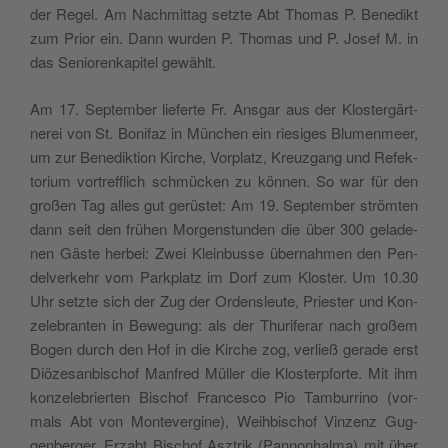
der Regel. Am Nach­mit­tag setz­te Abt Tho­mas P. Bene­dikt
zum Prior ein. Dann wur­den P. Tho­mas und P. Josef M. in
das Senio­ren­ka­pi­tel gewählt.
Am 17. Sep­tem­ber lie­fer­te Fr. Ansgar aus der Klo­ster­gärt­
ne­rei von St. Boni­faz in Mün­chen ein rie­si­ges Blu­men­meer,
um zur Bene­dik­tion Kir­che, Vor­pla­tz, Kreu­z­gang und Refek­
to­rium vor­tref­flich sch­müc­ken zu kön­nen. So war für den
großen Tag alles gut gerü­stet: Am 19. Sep­tem­ber ström­ten
dann seit den frü­hen Mor­gen­stun­den die über 300 gela­de­
nen Gäste her­bei: Zwei Klein­bus­se über­nah­men den Pen­
del­ver­kehr vom Par­k­pla­tz im Dorf zum Klo­ster. Um 10.30
Uhr setz­te sich der Zug der Orden­sleu­te, Prie­ster und Kon­
ze­le­bran­ten in Bewe­gung: als der Thu­ri­fe­rar nach großem
Bogen durch den Hof in die Kir­che zog, ver­ließ gera­de erst
Diö­ze­san­bi­schof Man­fred Mül­ler die Klo­ster­p­for­te. Mit ihm
kon­ze­le­brier­ten Bischof Fran­ce­sco Pio Tam­bur­ri­no (vor­
mals Abt von Mon­te­ver­gi­ne), Weih­bi­schof Vin­zenz Gug­
gen­ber­ger, Erzabt Bischof Asz­trik (Pan­no­n­hal­ma) mit über