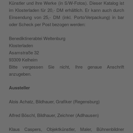
Kün­stler und ihre Wer­ke (in S/W‑Fotos). Die­ser Kata­log ist
im Klo­ster­la­den für 20,- DM erhäl­tlich. Er kann auch durch
Ein­sen­dung von 25,- DM (inkl. Porto/Verpackung) in bar
oder Scheck per Post bezo­gen werden:
Bene­dik­ti­ne­rab­tei Weltenburg
Klosterladen
Asam­straße 32
93309 Kelheim
Bit­te ver­ges­sen Sie nicht, Ihre genaue Anschrift
anzugeben.
Aus­stel­ler
Alois Acha­tz, Bil­d­hauer, Gra­fi­ker (Regen­sburg)
Alfred Böschl, Bil­d­hauer, Zeich­ner (Adlhau­sen)
Klaus Caspers, Objek­t­kün­stler, Maler, Büh­nen­bild­ner