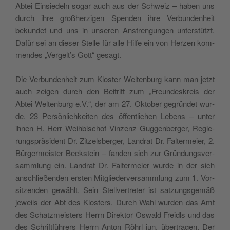
Abtei Ein­sie­deln sogar auch aus der Sch­weiz – haben uns
durch ihre groß­her­zi­gen Spen­den ihre Ver­bun­den­heit
bekun­det und uns in unse­ren Anstren­gun­gen unter­stü­tzt.
Dafür sei an die­ser Stel­le für alle Hil­fe ein von Her­zen kom­
men­des „Vergelt’s Gott“ gesagt.
Die Ver­bun­den­heit zum Klo­ster Welt­en­burg kann man jetzt
auch zei­gen durch den Bei­tritt zum „Freun­de­skreis der
Abtei Welt­en­burg e.V.“, der am 27. Okto­ber gegrün­det wur­
de. 23 Per­sön­li­ch­kei­ten des öffen­tli­chen Lebens – unter
ihnen H. Herr Weih­bi­schof Vin­zenz Gug­gen­ber­ger, Regie­
rung­sprä­si­dent Dr. Zitzel­sber­ger, Lan­drat Dr. Fal­ter­meier, 2.
Bür­ger­mei­ster Beck­stein – fan­den sich zur Grün­dung­sver­
samm­lung ein. Lan­drat Dr. Fal­ter­meier wur­de in der sich
anschließen­den ersten Mit­glie­der­ver­samm­lung zum 1. Vor­
si­tzen­den gewä­hlt. Sein Stell­ver­tre­ter ist satzung­sge­mäß
jeweils der Abt des Klo­sters. Durch Wahl wur­den das Amt
des Scha­tz­mei­sters Herrn Direk­tor Oswald Freidls und das
des Schrift­füh­rers Herrn Anton Röhrl jun. über­tra­gen. Der