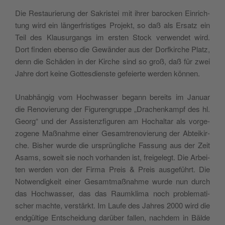
Die Restau­rie­rung der Sakri­stei mit ihrer baroc­ken Ein­ri­ch­
tung wird ein län­ger­fri­sti­ges Pro­jekt, so daß als Ersa­tz ein
Teil des Klau­sur­gangs im ersten Stock ver­wen­det wird.
Dort fin­den eben­so die Gewän­der aus der Dor­f­kir­che Pla­tz,
denn die Schä­den in der Kir­che sind so groß, daß für zwei
Jah­re dort kei­ne Got­te­sdien­ste gefeier­te wer­den können.
Una­b­hän­gig vom Hoch­was­ser begann berei­ts im Januar
die Reno­vie­rung der Figu­ren­grup­pe „Dra­chen­kam­pf des hl.
Georg“ und der Assi­sten­z­fi­gu­ren am Hochal­tar als vor­ge­
zo­ge­ne Maß­nah­me einer Gesam­tre­no­vie­rung der Abtei­kir­
che. Bisher wur­de die ursprün­gli­che Fas­sung aus der Zeit
Asams, soweit sie noch vorhan­den ist, frei­ge­legt. Die Arbei­
ten wer­den von der Fir­ma Pre­is & Pre­is ausge­führt. Die
Not­wen­di­g­keit einer Gesamt­maß­nah­me wur­de nun durch
das Hoch­was­ser, das das Rau­m­kli­ma noch pro­ble­ma­ti­
scher mach­te, ver­stärkt. Im Lau­fe des Jah­res 2000 wird die
end­gül­ti­ge Entschei­dung darü­ber fal­len, nach­dem in Bäl­de