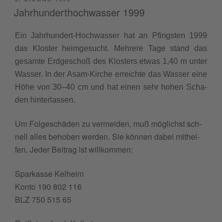
IL
Jahrhunderthochwasser 1999
Ein Jah­rhun­dert-Hoch­was­ser hat an Pfing­sten 1999
das Klo­ster hei­m­ge­su­cht. Meh­re­re Tage stand das
gesam­te Erd­ge­schoß des Klo­sters etwas 1,40 m unter
Was­ser. In der Asam-Kir­che errei­ch­te das Was­ser eine
Höhe von 30–40 cm und hat einen sehr hohen Scha­
den hinterlassen.
Um Fol­ge­schä­den zu ver­mei­den, muß mögli­ch­st sch­
nell alles beho­ben wer­den. Sie kön­nen dabei mithel­
fen. Jeder Bei­trag ist willkommen:
Spar­kas­se Kelheim
Kon­to 190 802 116
BLZ 750 515 65