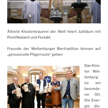
Ältes­te Klos­ter­braue­rei der Welt fei­ert Jubi­lä­um mit
Pon­ti­fi­kal­amt und Festakt
Freun­de der Wel­ten­bur­ger Bier­tra­di­ti­on kön­nen auf
„genuss­vol­le Pil­ger­rou­te“ gehen
Das Klos­
ter Wel­
ten­burg
ist ein
beson­de­
rer Ort.
Die Ener­
gie die­