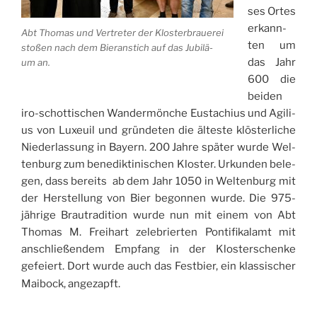
ses Ortes
erkann­
Abt Tho­mas und Ver­tre­ter der Klos­ter­braue­rei
ten um
sto­ßen nach dem Bier­an­stich auf das Jubi­lä­
das Jahr
um an.
600 die
bei­den
iro-schot­ti­schen Wan­der­mön­che Eusta­chi­us und Agi­li­
us von Lux­euil und grün­de­ten die ältes­te klös­ter­li­che
Nie­der­las­sung in Bay­ern. 200 Jah­re spä­ter wur­de Wel­
ten­burg zum bene­dik­t­i­ni­schen Klos­ter. Urkun­den bele­
gen, dass bereits ab dem Jahr 1050 in Wel­ten­burg mit
der Her­stel­lung von Bier begon­nen wur­de. Die 975-
jäh­ri­ge Brau­tra­di­ti­on wur­de nun mit einem von Abt
Tho­mas M. Frei­hart zele­brier­ten Pon­ti­fi­kal­amt mit
anschlie­ßen­dem Emp­fang in der Klos­ter­schen­ke
gefei­ert. Dort wur­de auch das Fest­bier, ein klas­si­scher
Mai­bock, ange­zapft.
„975