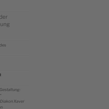
der
hung
udes
t
 Gestal­tung:
“
 Dia­kon Xaver
en