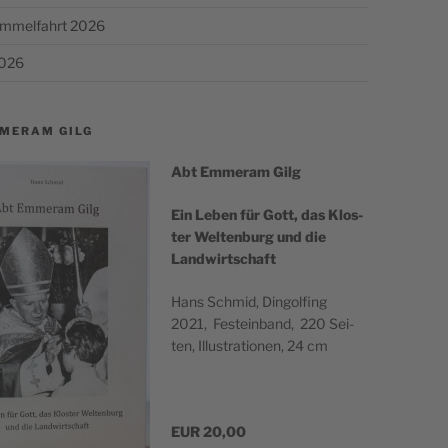
Himmelfahrt 2026
2026
MERAM GILG
Abt Emmer­am Gilg
Ein Leben für Gott, das Klos­
ter Wel­ten­burg und die
Landwirtschaft
Hans Schmid, Din­gol­fing
2021, Fest­ein­band, 220 Sei­
ten, Illus­tra­tio­nen, 24 cm
EUR 20,00