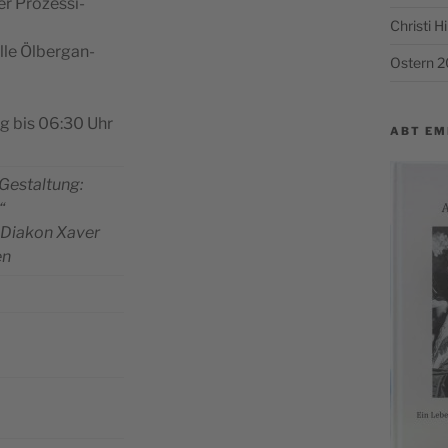
r Pro­zes­si­
Christi 
­le Ölber­g­an­
Ostern 
ung bis 06:30 Uhr
ABT EM
 Gestal­tung:
“
 Dia­kon Xaver
en