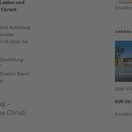
 Lei­den und
Erhält­li
 Christi
ßend Anbe­tung
CHRONI
es oder
im hl. Grab bis
 Gestal­tung:
“
 Dia­kon Xaver
en
ISBN 97
EUR
29,
ag –
e Christi
Erhält­li