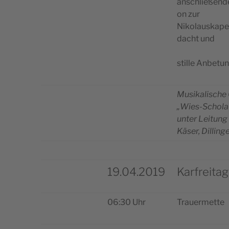
anschlie­ßen­de
on zur
Niko­laus­ka­pel
dacht und
stil­le Anbe­t
Musi­ka­li­sche
„Wies-Scho­la
unter Lei­tung
Käser, Dilling
19.04.2019
Karfreitag
06:30 Uhr
Trau­er­met­te