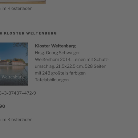
ch im Klosterladen
K KLOSTER WELTENBURG
Klos­ter Wel­ten­burg
Hrsg. Georg Schwaiger
Wei­ßen­horn 2014. Lei­nen mit Schutz­
um­schlag. 21,5x22,5 cm. 528 Seiten
mit 248 groß­teils far­bi­gen
Tafelabbildungen.
8–3‑87437–472‑9
90
ch im Klosterladen