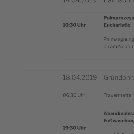
14.04.2019
Palmsonn
Palm­pro­zes­s
10:30 Uhr
Eucharistie
Palm­seg­nung 
on am Nepom
18.04.2019
Gründonn
06:30 Uhr
Trau­er­met­te
Abend­mahl­s
Fußwaschun
19:30 Uhr