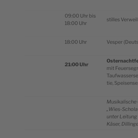
09:00 Uhr bis
stil­les Ver­we
18:00 Uhr
18:00 Uhr
Ves­per (Deut
Oster­nacht­fe
21:00 Uhr
mit Feu­er­seg­
Tauf­was­ser­s
tie, Speisens
Musi­ka­li­sche
„Wies-Scho­la
unter Lei­tung
Käser, Dilling