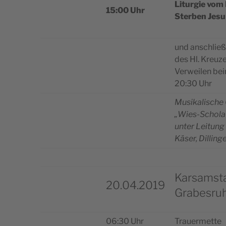
Lit­ur­gie vom
15:00 Uhr
Ster­ben Jesu
und anschlie­
des Hl. Kreu­z
Ver­wei­len be
20:30 Uhr
Musi­ka­li­sche
„Wies-Scho­la
unter Lei­tung
Käser, Dilling
Karsamst
20.04.2019
Grabesruh
06:30 Uhr
Trau­er­met­te