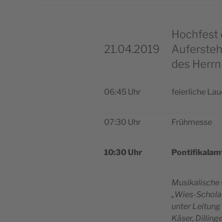
Hochfest 
21.04.2019
Auferste
des Herrn
06:45 Uhr
fei­er­li­che La
07:30 Uhr
Früh­mes­se
10:30 Uhr
Pon­ti­fi­kal­am
Musi­ka­li­sche
„Wies-Scho­la
unter Lei­tung
Käser, Dilling