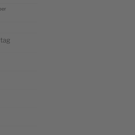
­per
tag