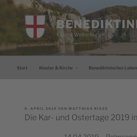
Zum
Inhalt
springen
BENEDIKTIN
Kloster Weltenburg
Start
Kloster & Kirche
Benediktinisches Leben
VERÖFFENTLICHT
8. APRIL 2019
VON
MATTHIAS RISSE
AM
Die Kar- und Ostertage 2019 i