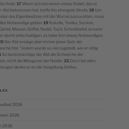
tz finde.
17
Wenn sich bei einem etwas findet, das er
m Abt bekommen hat, treffe ihn strengste Strafe.
18
Um
aster des Eigenbesitzes mit der Wurzel auszurotten, muss
alles Notwendige geben:
19
Kukulle, Tunika, Socken,
ürtel, Messer, Griffel, Nadel, Tuch, Schreibtafel; so kann
ner damit entschuldigen, es habe ihm etwas Notwendiges
20
Der Abt erwäge aber immer jenen Satz der
schichte: "Jedem wurde so viel zugeteilt, wie er nötig
1
So berücksichtige der Abt die Schwäche der
en, nicht die Missgunst der Neider.
22
Doch bei allen
dungen denke er an die Vergeltung Gottes.
LES
usfest 2026
chnam 2026
n 2026