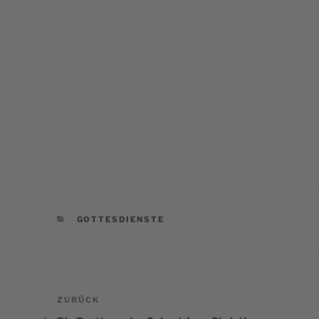
KATEGORIEN
GOTTESDIENSTE
Beitragsnavigation
Vorheriger
ZURÜCK
Beitrag