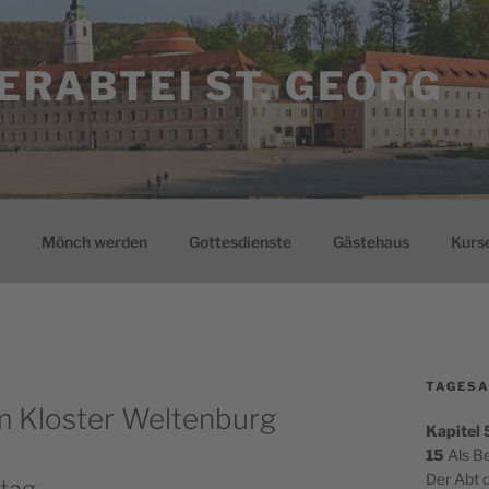
ERABTEI ST. GEORG
Mönch werden
Gottesdienste
Gästehaus
Kurs
TAGESA
m Kloster Weltenburg
Kapitel
15
Als B
Der Abt d