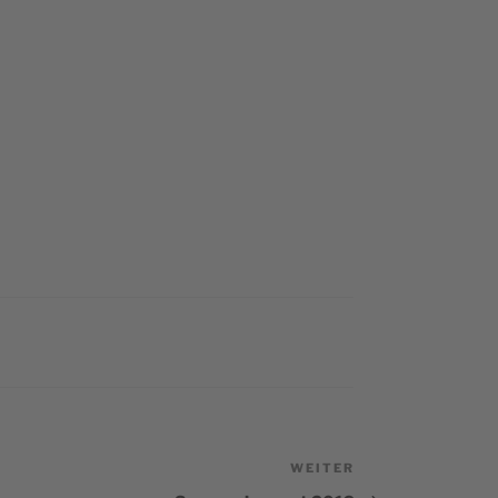
WEITER
Nächster
Beitrag