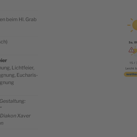
i­len beim Hl. Grab
sch)
So, 0
i­er
15 / 
nung, Lichtfeier,
Leicht 
eg­nung, Eucha­ris­
egnung
 Gestal­tung:
“
 Dia­kon Xaver
en