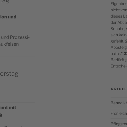
tag
Eigenbesi
nicht vo
dieses L
i­on und
der Abt 
Schuhe, G
sich kei
und Pro­zes­si­
gefehlt.
ukfelsen
Apostelge
hatte."
2
Bedürftig
Entschei
erstag
AKTUEL
Benedikt
amt mit
Fronlei
g
Pfingste