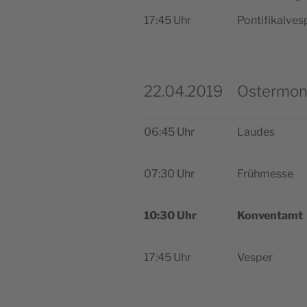
17:45 Uhr
Pon­ti­fi­kal­ves
22.04.2019
Ostermon
06:45 Uhr
Lau­des
07:30 Uhr
Früh­mes­se
10:30 Uhr
Kon­vent­amt
17:45 Uhr
Ves­per