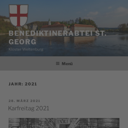
Zum
Inhalt
springen
BENEDIKTINERABTEI ST.
GEORG
Kloster Weltenburg
Menü
JAHR:
2021
VERÖFFENTLICHT
28. MÄRZ 2021
AM
Karfreitag 2021