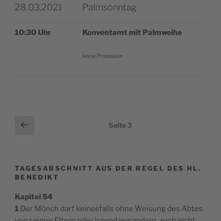
28.03.2021
Palmsonntag
10:30 Uhr
Kon­vent­amt mit Palmweihe
kei­ne Prozession
Seitennummerierung
Vorherige
Seite
3
Seite
der
Beiträge
TAGESABSCHNITT AUS DER REGEL DES HL.
BENEDIKT
Kapitel 54
1
Der Mönch darf keinesfalls ohne Weisung des Abtes
von seinen Eltern oder irgend jemandem, auch nicht