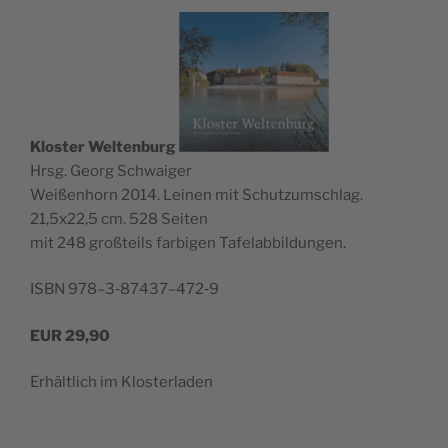
Klos­ter Wel­ten­burg
Hrsg. Georg Schwaiger
Wei­ßen­horn 2014. Lei­nen mit Schutz­um­schlag.
21,5x22,5 cm. 528 Seiten
mit 248 groß­teils far­bi­gen Tafelabbildungen.
ISBN 978–3‑87437–472‑9
EUR
29,90
Erhält­lich im Klosterladen