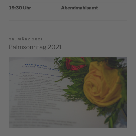
19:30 Uhr
Abend­mahl­samt
VERÖFFENTLICHT
26. MÄRZ 2021
AM
Palmsonntag 2021