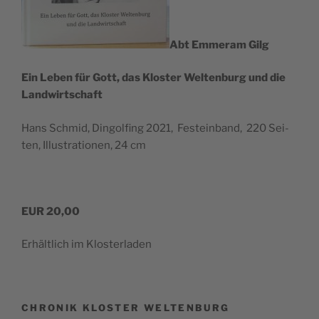
Abt Emmer­am Gilg
Ein Leben für Gott, das Klos­ter Wel­ten­burg und die
Landwirtschaft
Hans Schmid, Din­gol­fing 2021, Fest­ein­band, 220 Sei­
ten, Illus­tra­tio­nen, 24 cm
EUR 20,00
Erhält­lich im Klosterladen
CHRONIK KLOSTER WELTENBURG