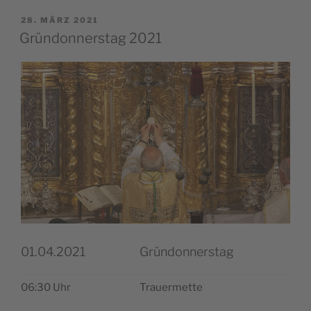
VERÖFFENTLICHT
28. MÄRZ 2021
AM
Gründonnerstag 2021
01.04.2021
Gründonnerstag
06:30 Uhr
Trau­er­met­te