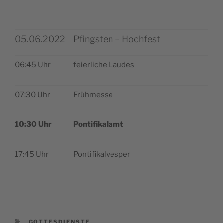
05.06.2022
Pfingsten – Hochfest
06:45 Uhr
fei­er­li­che Laudes
07:30 Uhr
Früh­mes­se
10:30 Uhr
Pon­ti­fi­kal­amt
17:45 Uhr
Pon­ti­fi­kal­ves­per
KATEGORIEN
GOTTESDIENSTE