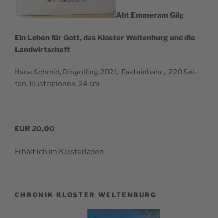
Abt Emmer­am Gilg
Ein Leben für Gott, das Klos­ter Wel­ten­burg und die
Landwirtschaft
Hans Schmid, Din­gol­fing 2021, Fest­ein­band, 220 Sei­
ten, Illus­tra­tio­nen, 24 cm
EUR 20,00
Erhält­lich im Klosterladen
CHRONIK KLOSTER WELTENBURG