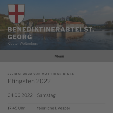
Zum
Inhalt
springen
BENEDIKTINERABTEI ST.
GEORG
Kloster Weltenburg
Menü
VERÖFFENTLICHT
27. MAI 2022
VON
MATTHIAS RISSE
AM
Pfingsten 2022
04.06.2022
Samstag
17:45 Uhr
fei­er­li­che I. Vesper