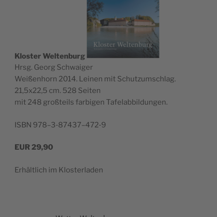
Klos­ter Wel­ten­burg
Hrsg. Georg Schwaiger
Wei­ßen­horn 2014. Lei­nen mit Schutz­um­schlag.
21,5x22,5 cm. 528 Seiten
mit 248 groß­teils far­bi­gen Tafelabbildungen.
ISBN 978–3‑87437–472‑9
EUR
29,90
Erhält­lich im Klosterladen