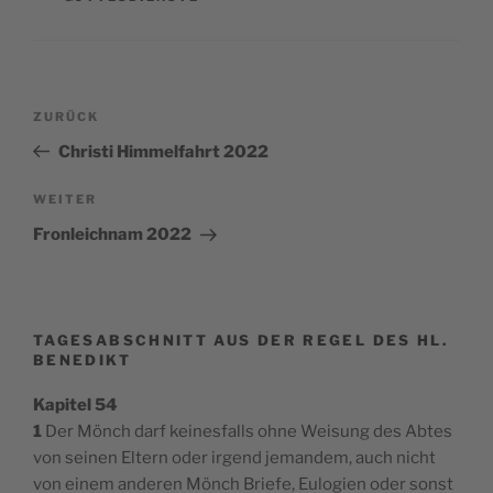
Beitragsnavigation
Vorheriger
ZURÜCK
Beitrag
Christi Himmelfahrt 2022
Nächster
WEITER
Beitrag
Fronleichnam 2022
TAGESABSCHNITT AUS DER REGEL DES HL.
BENEDIKT
Kapitel 54
1
Der Mönch darf keinesfalls ohne Weisung des Abtes
von seinen Eltern oder irgend jemandem, auch nicht
von einem anderen Mönch Briefe, Eulogien oder sonst