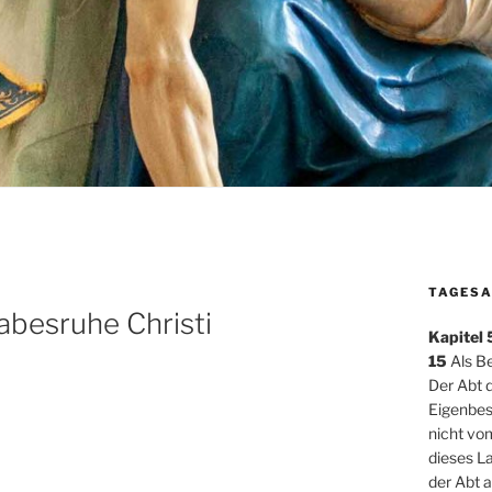
TAGESA
abesruhe Christi
Kapitel
15
Als B
Der Abt d
Eigenbesi
nicht vo
dieses L
der Abt 