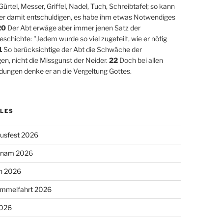
ürtel, Messer, Griffel, Nadel, Tuch, Schreibtafel; so kann
ner damit entschuldigen, es habe ihm etwas Notwendiges
20
Der Abt erwäge aber immer jenen Satz der
schichte: "Jedem wurde so viel zugeteilt, wie er nötig
1
So berücksichtige der Abt die Schwäche der
en, nicht die Missgunst der Neider.
22
Doch bei allen
dungen denke er an die Vergeltung Gottes.
LES
usfest 2026
chnam 2026
n 2026
Himmelfahrt 2026
2026