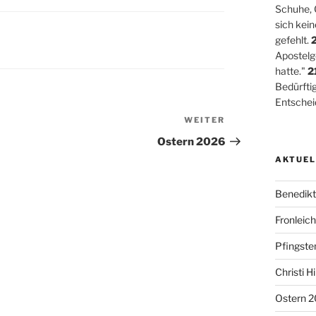
Schuhe, G
sich kei
gefehlt.
Apostelge
hatte."
2
Bedürftig
Entschei
WEITER
Nächster
Beitrag
Ostern 2026
AKTUEL
Benedikt
Fronlei
Pfingste
Christi 
Ostern 