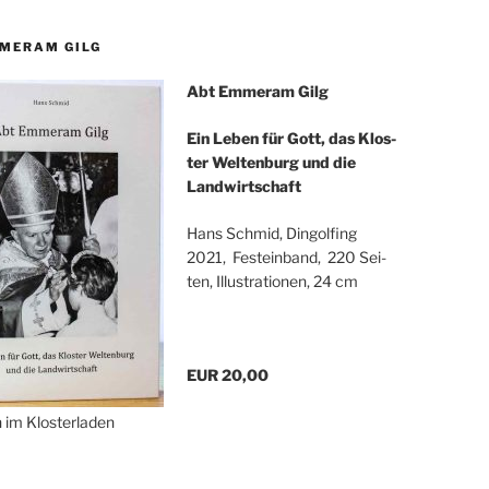
MERAM GILG
Abt Emmer­am Gilg
Ein Leben für Gott, das Klos­
ter Wel­ten­burg und die
Landwirtschaft
Hans Schmid, Din­gol­fing
2021, Fest­ein­band, 220 Sei­
ten, Illus­tra­tio­nen, 24 cm
EUR 20,00
ch im Klosterladen