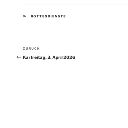
KATEGORIEN
GOTTESDIENSTE
Beitragsnavigation
Vorheriger
ZURÜCK
Beitrag
Karfreitag, 3. April 2026