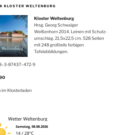
K KLOSTER WELTENBURG
Klos­ter Wel­ten­burg
Hrsg. Georg Schwaiger
Wei­ßen­horn 2014. Lei­nen mit Schutz­
um­schlag. 21,5x22,5 cm. 528 Seiten
mit 248 groß­teils far­bi­gen
Tafelabbildungen.
8–3‑87437–472‑9
90
ch im Klosterladen
Wetter Weltenburg
Samstag, 08.08.2026
14 / 28°C