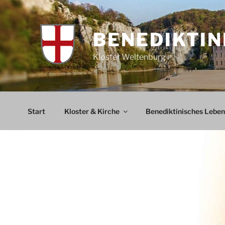
Zum
Inhalt
springen
BENEDIKTIN
Kloster Weltenburg
Start
Kloster & Kirche
Benediktinisches Leben