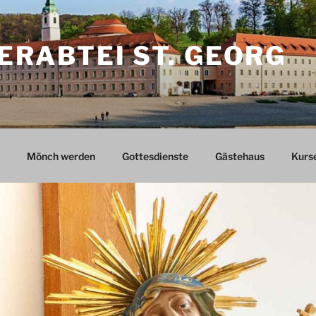
ERABTEI ST. GEORG
Mönch werden
Gottesdienste
Gästehaus
Kurs