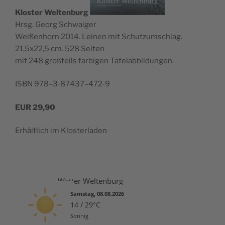
Klos­ter Wel­ten­burg
Hrsg. Georg Schwaiger
Wei­ßen­horn 2014. Lei­nen mit Schutz­um­schlag.
21,5x22,5 cm. 528 Seiten
mit 248 groß­teils far­bi­gen Tafelabbildungen.
ISBN 978–3‑87437–472‑9
EUR
29,90
Erhält­lich im Klosterladen
Wetter Weltenburg
Samstag, 08.08.2026
14 / 29°C
Sonnig