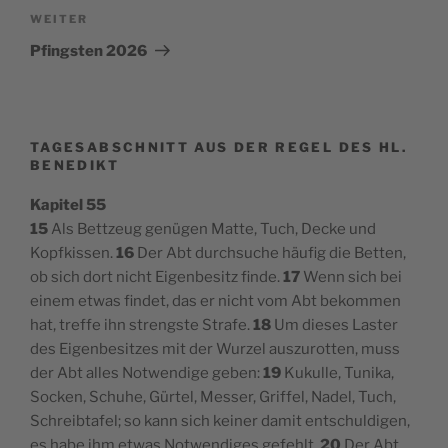
Nächster
WEITER
Beitrag
Pfingsten 2026
TAGESABSCHNITT AUS DER REGEL DES HL.
BENEDIKT
Kapitel 55
15
Als Bettzeug genügen Matte, Tuch, Decke und
Kopfkissen.
16
Der Abt durchsuche häufig die Betten,
ob sich dort nicht Eigenbesitz finde.
17
Wenn sich bei
einem etwas findet, das er nicht vom Abt bekommen
hat, treffe ihn strengste Strafe.
18
Um dieses Laster
des Eigenbesitzes mit der Wurzel auszurotten, muss
der Abt alles Notwendige geben:
19
Kukulle, Tunika,
Socken, Schuhe, Gürtel, Messer, Griffel, Nadel, Tuch,
Schreibtafel; so kann sich keiner damit entschuldigen,
es habe ihm etwas Notwendiges gefehlt.
20
Der Abt