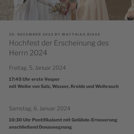
POSTED
30. DECEMBER 2023
BY
MATTHIAS RISSE
ON
Hochfest der Erscheinung des
Herrn 2024
Freitag, 5. Januar 2024
17:45 Uhr erste Vesper
mit Wei­he von Salz, Wass­er, Krei­de und Weihrauch
Samstag, 6. Januar 2024
10:30 Uhr Pon­tif­ikalamt mit Gelübde-Erneuerung
anschließend Donausegnung