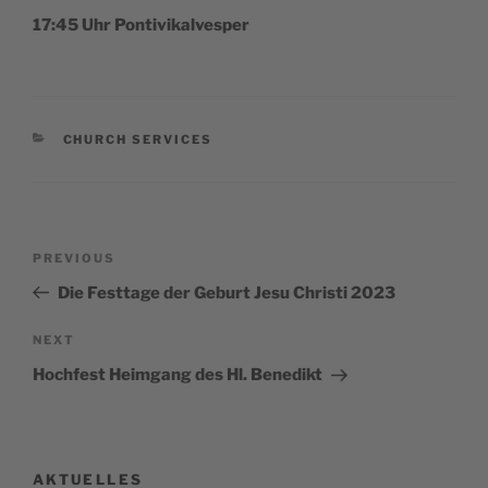
17:45 Uhr Pontivikalvesper
CATEGORIES
CHURCH SERVICES
Post
Previous
PREVIOUS
navigation
Post
Die Festtage der Geburt Jesu Christi 2023
Next
NEXT
Post
Hochfest Heimgang des Hl. Benedikt
AKTUELLES