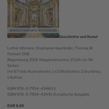
Geschichte und Kunst
Lothar Alt­mann, Stephanie Haar­län­der, Thomas M.
Frei­hart OSB
Regens­burg 2019. Klap­pen­broschur, 17x24 cm. 96
Seiten
mit 67 farb. Illus­tra­tio­nen, 1 s/2 Illus­tra­tion, 1 Grun­driss,
1 Aufriss
ISBN 978–3‑7954–43460‑1
ISBN 978–3‑7954–43441‑0 englis­che Ausgabe
EUR
9,95