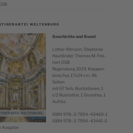
2026
KTINERABTEI WELTENBURG
Geschichte und Kunst
Lothar Alt­mann, Stephanie
Haar­län­der, Thomas M. Frei­
hart OSB
Regens­burg 2019. Klap­pen­
broschur, 17x24 cm. 96
Seiten
mit 67 farb. Illus­tra­tio­nen, 1
s/2 Illus­tra­tion, 1 Grun­driss, 1
Aufriss
ISBN 978–3‑7954–43460‑1
ISBN 978–3‑7954–43441‑0
he Ausgabe