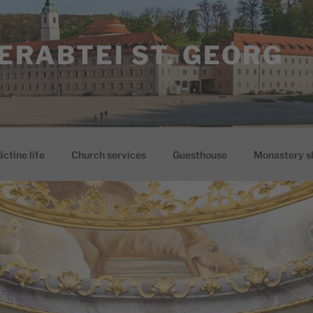
ERABTEI ST. GEORG
ctine life
Church services
Guesthouse
Monastery s