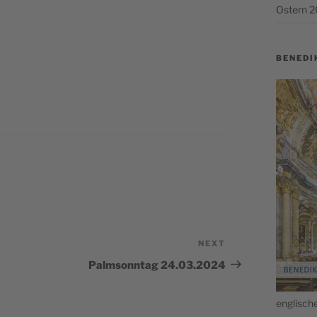
Ostern 
BENEDI
NEXT
Next
Post
Palmsonntag 24.03.2024
englis­c