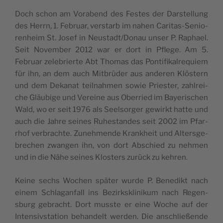
Doch schon am Vora­bend des Festes der Dar­stel­lung
des Herrn, 1. Februar, ver­starb im nahen Cari­tas-Senio­
re­n­heim St. Josef in Neustadt/Donau unser P. Raphael.
Seit Novem­ber 2012 war er dort in Pfle­ge. Am 5.
Februar zele­brier­te Abt Tho­mas das Pon­ti­fi­kal­re­quiem
für ihn, an dem auch Mit­brü­der aus ande­ren Klö­stern
und dem Deka­nat teil­nah­men sowie Prie­ster, zahl­rei­
che Gläu­bi­ge und Verei­ne aus Ober­ried im Baye­ri­schen
Wald, wo er seit 1976 als Seel­sor­ger gewirkt hat­te und
auch die Jah­re sei­nes Ruhe­stan­des seit 2002 im Pfar­
rhof ver­bra­ch­te. Zuneh­men­de Kran­kheit und Alter­sge­
bre­chen zwan­gen ihn, von dort Abschied zu neh­men
und in die Nähe sei­nes Klo­sters zurück zu kehren.
Kei­ne sechs Wochen spä­ter wur­de P. Bene­dikt nach
einem Schla­gan­fall ins Bezirk­skli­ni­kum nach Regen­
sburg gebra­cht. Dort mus­ste er eine Woche auf der
Inten­si­v­sta­tion behan­delt wer­den. Die anschließen­de