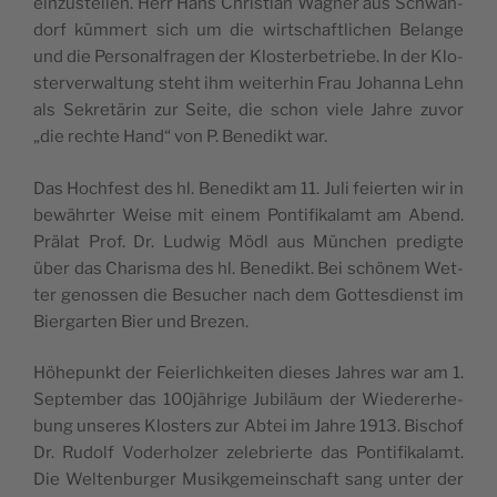
ein­zu­stel­len. Herr Hans Chri­stian Wag­ner aus Sch­wan­
dorf küm­mert sich um die wir­ts­chaf­tli­chen Belan­ge
und die Per­so­nal­fra­gen der Klo­ster­be­trie­be. In der Klo­
ster­ver­wal­tung ste­ht ihm wei­te­rhin Frau Johan­na Lehn
als Sekre­tä­rin zur Sei­te, die schon vie­le Jah­re zuvor
„die rech­te Hand“ von P. Bene­dikt war.
Das Hoch­fe­st des hl. Bene­dikt am 11. Juli feier­ten wir in
bewähr­ter Wei­se mit einem Pon­ti­fi­ka­lamt am Abend.
Prä­lat Prof. Dr. Lud­wig Mödl aus Mün­chen pre­dig­te
über das Cha­ri­sma des hl. Bene­dikt. Bei schö­nem Wet­
ter genos­sen die Besu­cher nach dem Got­te­sdien­st im
Bier­gar­ten Bier und Brezen.
Höhe­punkt der Feier­li­ch­kei­ten die­ses Jah­res war am 1.
Sep­tem­ber das 100jährige Jubi­läum der Wie­de­re­rhe­
bung unse­res Klo­sters zur Abtei im Jah­re 1913. Bischof
Dr. Rudolf Vode­rhol­zer zele­brier­te das Pon­ti­fi­ka­lamt.
Die Welt­en­bur­ger Musik­ge­mein­schaft sang unter der