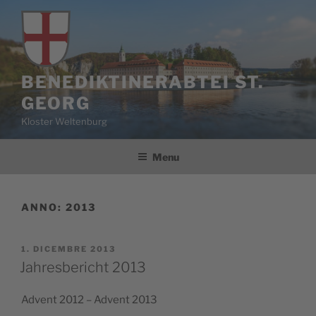
Salta
al
contenuto
BENEDIKTINERABTEI ST.
GEORG
Kloster Weltenburg
Menu
ANNO:
2013
PUBBLICATO
1. DICEMBRE 2013
IL
Jahresbericht 2013
Advent 2012 – Advent 2013