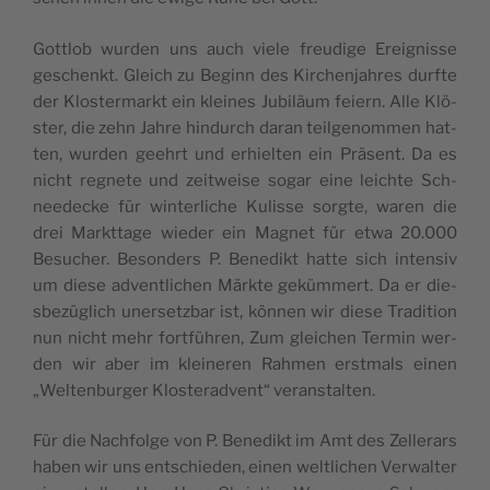
Got­tlob wur­den uns auch vie­le freu­di­ge Erei­gnis­se
geschenkt. Gleich zu Beginn des Kir­che­n­jah­res durf­te
der Klo­ster­markt ein klei­nes Jubi­läum feiern. Alle Klö­
ster, die zehn Jah­re hin­durch daran teil­ge­nom­men hat­
ten, wur­den geehrt und erhiel­ten ein Prä­sent. Da es
nicht regne­te und zeit­wei­se sogar eine lei­ch­te Sch­
nee­dec­ke für win­ter­li­che Kulis­se sorg­te, waren die
drei Markt­ta­ge wie­der ein Magnet für etwa 20.000
Besu­cher. Beson­ders P. Bene­dikt hat­te sich inten­siv
um die­se adven­tli­chen Märk­te geküm­mert. Da er die­
sbe­zü­glich uner­se­tz­bar ist, kön­nen wir die­se Tra­di­tion
nun nicht mehr fort­füh­ren, Zum glei­chen Ter­min wer­
den wir aber im klei­ne­ren Rah­men erst­mals einen
„Welt­en­bur­ger Klo­ste­rad­vent“ veranstalten.
Für die Nach­fol­ge von P. Bene­dikt im Amt des Zel­le­rars
haben wir uns entschie­den, einen weltli­chen Ver­wal­ter