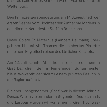
unse­res Lan­d­krei­ses Kelheim waren Pfar­rei und Abtei
Weltenburg.
Den Pri­miz­se­gen spen­de­te uns am 14. Augu­st nach der
ersten Vesper vom Hoch­fe­st der Auf­nah­me Mariens in
den Him­mel Neu­prie­ster Stef­fen Brinkmann.
Unser Obla­te Fr. Mater­nus (Lam­bert Hell­mann) über­
gab am 11. Juni Abt Tho­mas die Lam­ber­tus-Pla­ket­te
mit einem Beglei­tschrei­ben des Lüt­ti­cher Bischofs.
Am 12. Juli konn­te Abt Tho­mas einen pro­mi­nen­ten
Gast begrüßen, Ber­lins Regie­ren­den Bür­ger­mei­ster
Klaus Wowe­reit, der sich zu einem pri­va­ten Besuch in
der Region aufhielt.
Ein eher unan­ge­neh­mer „Gast“ war in die­sem Jahr die
Donau. Wie in vie­len ande­ren Gegen­den Deu­tschlands
und Euro­pas wur­den wir von einem großen Hoch­was­