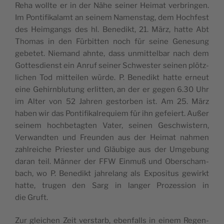
Reha woll­te er in der Nähe sei­ner Hei­mat ver­brin­gen.
Im Pon­ti­fi­ka­lamt an sei­nem Namen­stag, dem Hoch­fe­st
des Hei­m­gangs des hl. Bene­dikt, 21. März, hat­te Abt
Tho­mas in den Für­bit­ten noch für sei­ne Gene­sung
gebe­tet. Nie­mand ahn­te, dass unmit­tel­bar nach dem
Got­te­sdien­st ein Anruf sei­ner Sch­we­ster sei­nen plö­tz­
li­chen Tod mit­tei­len wür­de. P. Bene­dikt hat­te erneut
eine Gehirn­blu­tung erlit­ten, an der er gegen 6.30 Uhr
im Alter von 52 Jah­ren gestor­ben ist. Am 25. März
haben wir das Pon­ti­fi­kal­re­quiem für ihn gefeiert. Außer
sei­nem hoch­be­tag­ten Vater, sei­nen Gesch­wi­stern,
Ver­wand­ten und Freun­den aus der Hei­mat nah­men
zahl­rei­che Prie­ster und Gläu­bi­ge aus der Umge­bung
daran teil. Män­ner der FFW Ein­muß und Ober­scham­
bach, wo P. Bene­dikt jah­re­lang als Expo­si­tus gewirkt
hat­te, tru­gen den Sarg in lan­ger Pro­zes­sion in
die Gruft.
Zur glei­chen Zeit ver­starb, eben­falls in einem Regen­