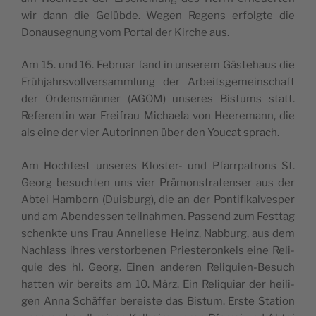
wir dann die Gelüb­de. Wegen Regens erfolg­te die
Donau­se­gnung vom Por­tal der Kir­che aus.
Am 15. und 16. Februar fand in unse­rem Gäste­haus die
Frü­h­jahr­svoll­ver­samm­lung der Arbei­tsge­mein­schaft
der Orden­smän­ner (AGOM) unse­res Bistums statt.
Refe­ren­tin war Frei­frau Michae­la von Hee­re­mann, die
als eine der vier Auto­rin­nen über den You­cat sprach.
Am Hoch­fe­st unse­res Klo­ster- und Pfarr­pa­trons St.
Georg besu­ch­ten uns vier Prä­mon­stra­ten­ser aus der
Abtei Ham­born (Dui­sburg), die an der Pon­ti­fi­kal­ve­sper
und am Aben­des­sen teil­nah­men. Pas­send zum Fest­tag
schenk­te uns Frau Anne­lie­se Heinz, Nab­burg, aus dem
Nachlass ihres ver­stor­be­nen Prie­ste­ron­kels eine Reli­
quie des hl. Georg. Einen ande­ren Reli­quien-Besuch
hat­ten wir berei­ts am 10. März. Ein Reli­quiar der hei­li­
gen Anna Schäf­fer berei­ste das Bistum. Erste Sta­tion