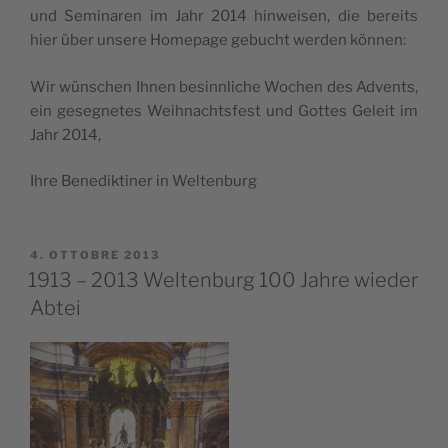
und Semi­na­ren im Jahr 2014 hin­wei­sen, die berei­ts
hier über unse­re Home­pa­ge gebu­cht wer­den können:
Wir wün­schen Ihnen besinn­li­che Wochen des Adven­ts,
ein gese­gne­tes Weih­na­ch­tsfe­st und Got­tes Geleit im
Jahr 2014,
Ihre Bene­dik­ti­ner in Weltenburg
PUBBLICATO
4. OTTOBRE 2013
IL
1913 – 2013 Weltenburg 100 Jahre wieder
Abtei