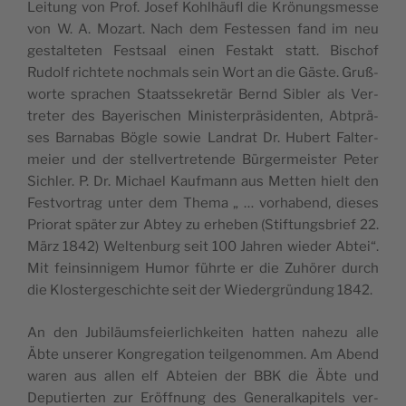
Lei­tung von Prof. Josef Kohlhäu­fl die Krö­nung­smes­se
von W. A. Mozart. Nach dem Festes­sen fand im neu
gestal­te­ten Festsaal einen Festakt statt. Bischof
Rudolf rich­te­te noch­mals sein Wort an die Gäste. Gruß­
wor­te spra­chen Staa­ts­se­kre­tär Bernd Sibler als Ver­
tre­ter des Baye­ri­schen Mini­ster­prä­si­den­ten, Abt­prä­
ses Bar­na­bas Bögle sowie Lan­drat Dr. Hubert Fal­ter­
meier und der stell­ver­tre­ten­de Bür­ger­mei­ster Peter
Sichler. P. Dr. Michael Kau­f­mann aus Met­ten hielt den
Fest­vor­trag unter dem The­ma „ … vorha­bend, die­ses
Prio­rat spä­ter zur Abtey zu erhe­ben (Stif­tung­sbrief 22.
März 1842) Welt­en­burg seit 100 Jah­ren wie­der Abtei“.
Mit fein­sin­ni­gem Humor führ­te er die Zuhö­rer durch
die Klo­ster­ge­schi­ch­te seit der Wie­der­grün­dung 1842.
An den Jubi­läum­sfeier­li­ch­kei­ten hat­ten nahe­zu alle
Äbte unse­rer Kon­gre­ga­tion teil­ge­nom­men. Am Abend
waren aus allen elf Abteien der BBK die Äbte und
Depu­tier­ten zur Eröff­nung des Gene­ral­ka­pi­tels ver­