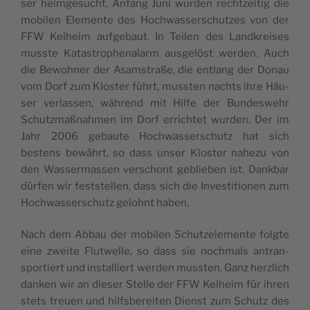
ser hei­m­ge­su­cht. Anfang Juni wur­den rech­tzei­tig die
mobi­len Ele­men­te des Hoch­was­ser­schu­tzes von der
FFW Kelheim auf­ge­baut. In Tei­len des Lan­d­krei­ses
mus­ste Kata­stro­phe­na­larm ausge­lö­st wer­den. Auch
die Bewoh­ner der Asam­straße, die entlang der Donau
vom Dorf zum Klo­ster führt, mus­sten nach­ts ihre Häu­
ser ver­las­sen, wäh­rend mit Hil­fe der Bun­de­swehr
Schu­tz­maß­nah­men im Dorf erri­ch­tet wur­den. Der im
Jahr 2006 gebau­te Hoch­was­ser­schu­tz hat sich
bestens bewährt, so dass unser Klo­ster nahe­zu von
den Was­ser­mas­sen ver­schont geblie­ben ist. Dan­k­bar
dür­fen wir feststel­len, dass sich die Inve­sti­tio­nen zum
Hoch­was­ser­schu­tz gelohnt haben.
Nach dem Abbau der mobi­len Schu­tze­le­men­te folg­te
eine zwei­te Flut­wel­le, so dass sie noch­mals antran­
spor­tiert und instal­liert wer­den mus­sten. Ganz herz­lich
dan­ken wir an die­ser Stel­le der FFW Kelheim für ihren
ste­ts treuen und hil­fsbe­rei­ten Dien­st zum Schu­tz des