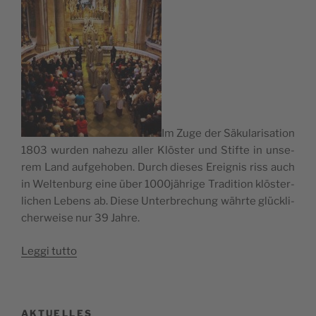
Im Zuge der Säku­la­ri­sa­tion
1803 wur­den nahe­zu aller Klö­ster und Stif­te in unse­
rem Land auf­ge­ho­ben. Durch die­ses Erei­gnis riss auch
in Welt­en­burg eine über 1000jährige Tra­di­tion klö­ster­
li­chen Lebens ab. Die­se Unter­bre­chung währ­te glüc­kli­
cher­wei­se nur 39 Jah­re.
“1913
Leg­gi tut­to
–
2013
Welt­
AKTUELLES