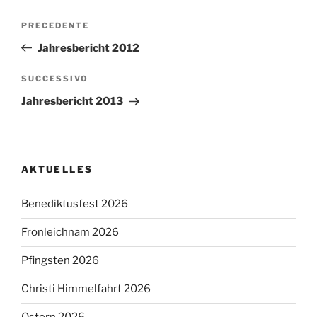
Navigazione
Articolo
PRECEDENTE
articoli
precedente:
Jahresbericht 2012
Articolo
SUCCESSIVO
successivo
Jahresbericht 2013
AKTUELLES
Benediktusfest 2026
Fronleichnam 2026
Pfingsten 2026
Christi Himmelfahrt 2026