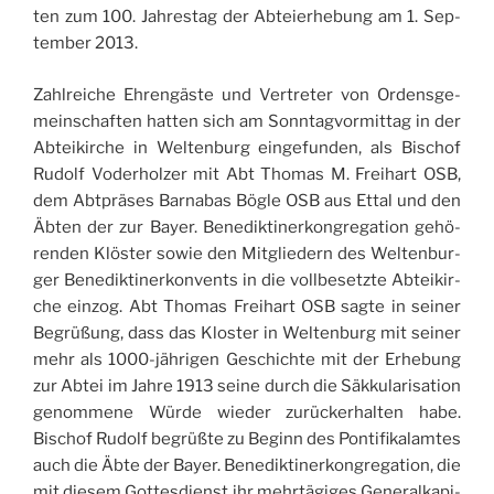
ten zum 100. Jah­re­stag der Abteie­rhe­bung am 1. Sep­
tem­ber 2013.
Zahl­rei­che Ehren­gä­ste und Ver­tre­ter von Orden­sge­
mein­schaf­ten hat­ten sich am Sonn­tag­vor­mit­tag in der
Abtei­kir­che in Welt­en­burg ein­ge­fun­den, als Bischof
Rudolf Vode­rhol­zer mit Abt Tho­mas M. Frei­hart OSB,
dem Abt­prä­ses Bar­na­bas Bögle OSB aus Ettal und den
Äbten der zur Bayer. Bene­dik­ti­ner­kon­gre­ga­tion gehö­
ren­den Klö­ster sowie den Mit­glie­dern des Welt­en­bur­
ger Bene­dik­ti­ner­kon­ven­ts in die voll­be­se­tz­te Abtei­kir­
che ein­zog. Abt Tho­mas Frei­hart OSB sag­te in sei­ner
Begrüßung, dass das Klo­ster in Welt­en­burg mit sei­ner
mehr als 1000-jäh­ri­gen Geschi­ch­te mit der Erhe­bung
zur Abtei im Jah­re 1913 sei­ne durch die Säk­ku­la­ri­sa­tion
genom­me­ne Wür­de wie­der zurüc­ke­rhal­ten habe.
Bischof Rudolf begrüß­te zu Beginn des Pon­ti­fi­ka­lam­tes
auch die Äbte der Bayer. Bene­dik­ti­ner­kon­gre­ga­tion, die
mit die­sem Got­te­sdien­st ihr mehr­tä­gi­ges Gene­ral­ka­pi­