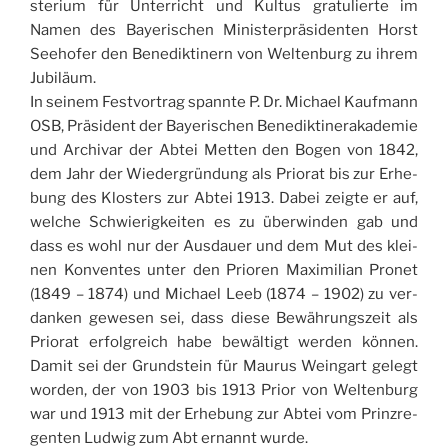
ste­rium für Unter­ri­cht und Kul­tus gra­tu­lier­te im
Namen des Baye­ri­schen Mini­ster­prä­si­den­ten Hor­st
See­ho­fer den Bene­dik­ti­nern von Welt­en­burg zu ihrem
Jubiläum.
In sei­nem Fest­vor­trag spann­te P. Dr. Michael Kau­f­mann
OSB, Prä­si­dent der Baye­ri­schen Bene­dik­ti­ne­ra­ka­de­mie
und Archi­var der Abtei Met­ten den Bogen von 1842,
dem Jahr der Wie­der­grün­dung als Prio­rat bis zur Erhe­
bung des Klo­sters zur Abtei 1913. Dabei zeig­te er auf,
wel­che Sch­wie­ri­g­kei­ten es zu über­win­den gab und
dass es wohl nur der Ausdauer und dem Mut des klei­
nen Kon­ven­tes unter den Prio­ren Maxi­mi­lian Pro­net
(1849 – 1874) und Michael Leeb (1874 – 1902) zu ver­
dan­ken gewe­sen sei, dass die­se Bewäh­rungszeit als
Prio­rat erfol­greich habe bewäl­tigt wer­den kön­nen.
Damit sei der Grund­stein für Mau­rus Wein­gart gelegt
wor­den, der von 1903 bis 1913 Prior von Welt­en­burg
war und 1913 mit der Erhe­bung zur Abtei vom Prin­z­re­
gen­ten Lud­wig zum Abt ernannt wurde.