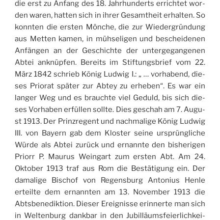
die erst zu Anfang des 18. Jah­rhun­derts erri­ch­tet wor­
den waren, hat­ten sich in ihrer Gesam­theit erhal­ten. So
konn­ten die ersten Mön­che, die zur Wie­der­grün­dung
aus Met­ten kamen, in müh­se­li­gen und beschei­de­nen
Anfän­gen an der Geschi­ch­te der unter­ge­gan­ge­nen
Abtei ank­nü­p­fen. Berei­ts im Stif­tung­sbrief vom 22.
März 1842 schrieb König Lud­wig I.: „ … vorha­bend, die­
ses Prio­rat spä­ter zur Abtey zu erhe­ben“. Es war ein
lan­ger Weg und es brau­ch­te viel Geduld, bis sich die­
ses Vorha­ben erfül­len soll­te. Dies geschah am 7. Augu­
st 1913. Der Prin­z­re­gent und nach­ma­li­ge König Lud­wig
III. von Bayern gab dem Klo­ster sei­ne ursprün­gli­che
Wür­de als Abtei zurück und ernann­te den bishe­ri­gen
Priorr P. Mau­rus Wein­gart zum ersten Abt. Am 24.
Okto­ber 1913 traf aus Rom die Bestä­ti­gung ein. Der
dama­li­ge Bischof von Regen­sburg Anto­nius Hen­le
erteil­te dem ernann­ten am 13. Novem­ber 1913 die
Abtsbe­ne­dik­tion. Die­ser Erei­gnis­se erin­ner­te man sich
in Welt­en­burg dan­k­bar in den Jubil­läum­sfeier­li­ch­kei­