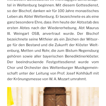
tel in Welt­en­burg begin­nen. Mit die­sem Got­te­sdien­st,
so der Bischof, dan­ken wir für 100 Jah­re mona­sti­sches
Leben als Abtei Welt­en­burg. Er bezeich­ne­te es als eine
ganz beson­de­re Ehre, dass ihm heu­te der Abts­stab des
ersten Abtes nach der Wie­de­re­rhe­bung, Abt Mau­rus
III. Wein­gart OSB, anver­traut wur­de. Der Bischof
bezeich­ne­te sei­ne Mit­feier als ein Zei­chen der Mitsor­
ge für den Bestand und die Zukunft der Klö­ster Welt­
en­burg, Met­ten und Rohr, die zum Bistum Regen­sburg
gehö­ren sowie aller baye­ri­schen Bene­dik­ti­ner­klö­ster.
Der beein­druc­ken­de Fest­got­te­sdien­st wur­de vom
Chor und Orche­ster des Welt­en­bur­ger Musik­ge­mein­
schaft unter der Lei­tung von Prof. Josef Kohlhäu­fl mit
der Krö­nung­smes­se von W. A. Mozart umrahmt.