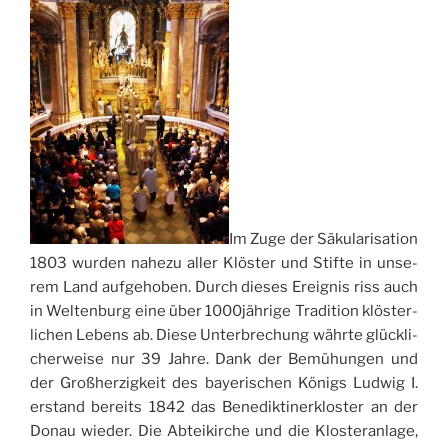
Im Zuge der Säku­la­ri­sa­tion
1803 wur­den nahe­zu aller Klö­ster und Stif­te in unse­
rem Land auf­ge­ho­ben. Durch die­ses Erei­gnis riss auch
in Welt­en­burg eine über 1000jährige Tra­di­tion klö­ster­
li­chen Lebens ab. Die­se Unter­bre­chung währ­te glüc­kli­
cher­wei­se nur 39 Jah­re.
Dank der Bemü­hun­gen und
der Groß­her­zi­g­keit des baye­ri­schen Königs Lud­wig I.
erstand berei­ts 1842 das Bene­dik­ti­ner­klo­ster an der
Donau wie­der. Die Abtei­kir­che und die Klo­ste­ran­la­ge,