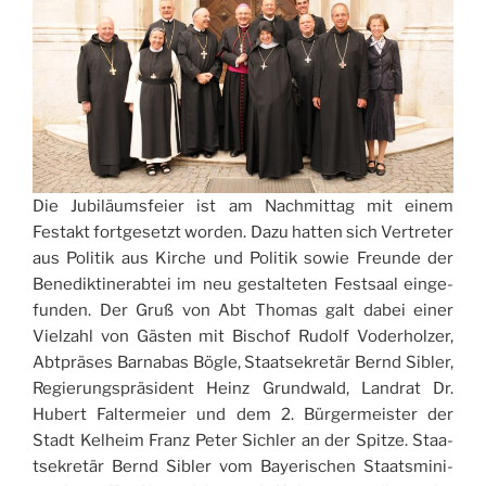
Die Jubi­läum­sfeier ist am Nach­mit­tag mit einem
Festakt fort­ge­se­tzt wor­den. Dazu hat­ten sich Ver­tre­ter
aus Poli­tik aus Kir­che und Poli­tik sowie Freun­de der
Bene­dik­ti­ne­rab­tei im neu gestal­te­ten Festsaal ein­ge­
fun­den. Der Gruß von Abt Tho­mas galt dabei einer
Viel­za­hl von Gästen mit Bischof Rudolf Vode­rhol­zer,
Abt­prä­ses Bar­na­bas Bögle, Staa­tse­kre­tär Bernd Sibler,
Regie­rung­sprä­si­dent Heinz Grund­wald, Lan­drat Dr.
Hubert Fal­ter­meier und dem 2. Bür­ger­mei­ster der
Stadt Kelheim Franz Peter Sichler an der Spi­tze. Staa­
tse­kre­tär Bernd Sibler vom Baye­ri­schen Staa­tsmi­ni­