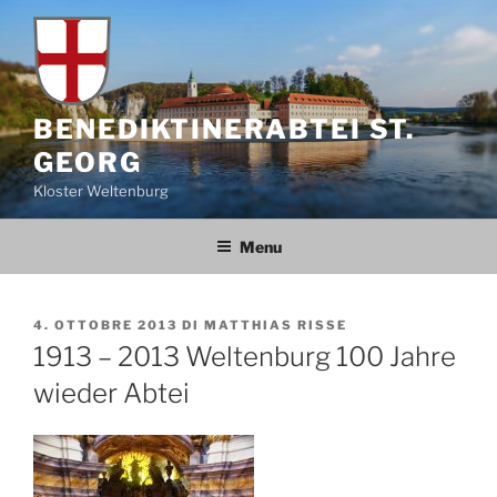
Salta
al
contenuto
BENEDIKTINERABTEI ST.
GEORG
Kloster Weltenburg
Menu
PUBBLICATO
4. OTTOBRE 2013
DI
MATTHIAS RISSE
IL
1913 – 2013 Weltenburg 100 Jahre
wieder Abtei