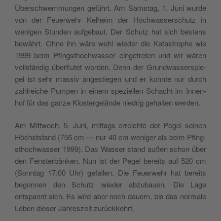
Über­sch­wem­mun­gen geführt. Am Sam­stag, 1. Juni wur­de
von der Feuer­wehr Kelheim der Hoch­was­ser­schu­tz in
weni­gen Stun­den auf­ge­baut. Der Schu­tz hat sich bestens
bewährt. Ohne ihn wäre wohl wie­der die Kata­stro­phe wie
1999 beim Pfing­stho­ch­was­ser ein­ge­tre­ten und wir wären
voll­stän­dig über­flu­tet wor­den. Denn der Grund­was­ser­spie­
gel ist sehr mas­siv ange­stie­gen und er konn­te nur durch
zahl­rei­che Pum­pen in einem spe­ziel­len Scha­cht im Inne­n­
hof für das gan­ze Klo­ster­ge­län­de nie­drig gehal­ten werden.
Am Mitt­woch, 5. Juni, mit­tags errei­ch­te der Pegel sei­nen
Höchststand (756 cm — nur 40 cm weni­ger als beim Pfing­
stho­ch­was­ser 1999). Das Was­ser stand außen schon über
den Fen­ster­bän­ken. Nun ist der Pegel berei­ts auf 520 cm
(Sonn­tag 17:00 Uhr) gefal­len. Die Feuer­wehr hat berei­ts
begon­nen den Schu­tz wie­der abzu­bauen. Die Lage
entspannt sich. Es wird aber noch dauern, bis das nor­ma­le
Leben die­ser Jah­reszeit zurückkehrt.