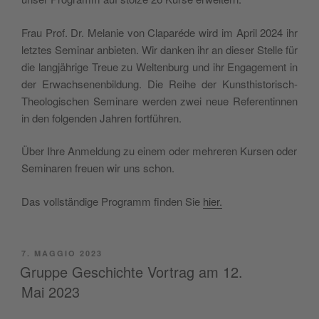
Frau Prof. Dr. Mela­nie von Cla­pa­ré­de wird im April 2024 ihr
letz­tes Semi­nar anbie­ten. Wir dan­ken ihr an die­ser Stel­le für
die lan­g­jäh­ri­ge Treue zu Welt­en­burg und ihr Enga­ge­ment in
der Erwa­ch­se­nen­bil­dung. Die Rei­he der Kun­sthi­sto­ri­sch-
Theo­lo­gi­schen Semi­na­re wer­den zwei neue Refe­ren­tin­nen
in den fol­gen­den Jah­ren fortführen.
Über Ihre Anmel­dung zu einem oder meh­re­ren Kur­sen oder
Semi­na­ren freuen wir uns schon.
Das voll­stän­di­ge Pro­gramm fin­den Sie
hier.
PUBBLICATO
7. MAGGIO 2023
IL
Gruppe Geschichte Vortrag am 12.
Mai 2023