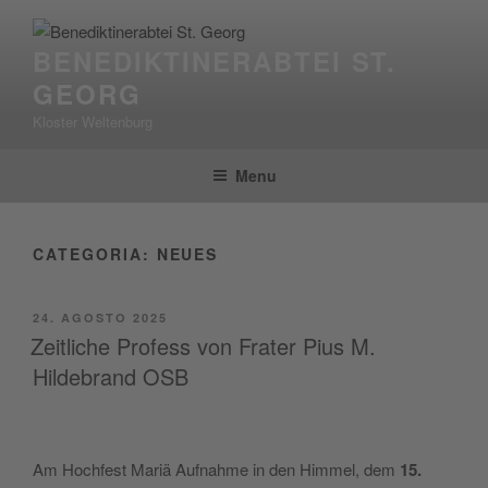
Salta
al
BENEDIKTINERABTEI ST.
contenuto
GEORG
Kloster Weltenburg
Menu
CATEGORIA:
NEUES
PUBBLICATO
24. AGOSTO 2025
IL
Zeitliche Profess von Frater Pius M.
Hildebrand OSB
Am Hoch­fe­st Mariä Auf­nah­me in den Him­mel, dem
15.