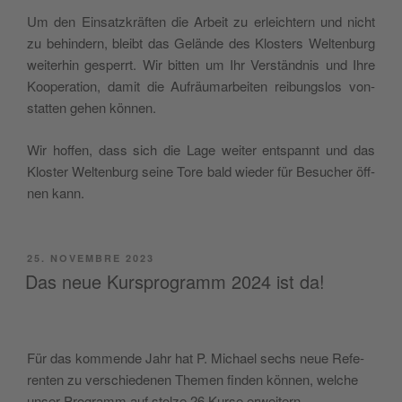
Um den Ein­satz­kräf­ten die Arbeit zu erlei­ch­tern und nicht
zu behin­dern, bleibt das Gelän­de des Klo­sters Welt­en­burg
wei­te­rhin gesperrt. Wir bit­ten um Ihr Ver­ständ­nis und Ihre
Koo­pe­ra­tion, damit die Aufräu­mar­bei­ten rei­bung­slos von­
stat­ten gehen können.
Wir hof­fen, dass sich die Lage wei­ter entspannt und das
Klo­ster Welt­en­burg sei­ne Tore bald wie­der für Besu­cher öff­
nen kann.
PUBBLICATO
25. NOVEMBRE 2023
IL
Das neue Kursprogramm 2024 ist da!
Für das kom­men­de Jahr hat P. Michael sechs neue Refe­
ren­ten zu ver­schie­de­nen The­men fin­den kön­nen, wel­che
unser Pro­gramm auf stol­ze 26 Kur­se erweitern.