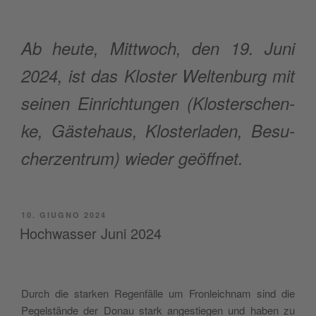
Ab heu­te, Mitt­woch, den 19. Juni
2024, ist das Klo­ster Welt­en­burg mit
sei­nen Ein­ri­ch­tun­gen (Klo­ster­schen­
ke, Gäste­haus, Klo­ster­la­den, Besu­
cher­zen­trum) wie­der geöffnet.
PUBBLICATO
10. GIUGNO 2024
IL
Hochwasser Juni 2024
Durch die star­ken Regen­fäl­le um Fron­leich­nam sind die
Pegel­stän­de der Donau stark ange­stie­gen und haben zu