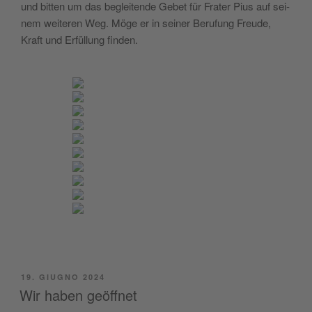
und bit­ten um das beglei­ten­de Gebet für Fra­ter Pius auf sei­
nem wei­te­ren Weg. Möge er in sei­ner Beru­fung Freu­de,
Kraft und Erfül­lung finden.
PUBBLICATO
19. GIUGNO 2024
IL
Wir haben geöffnet