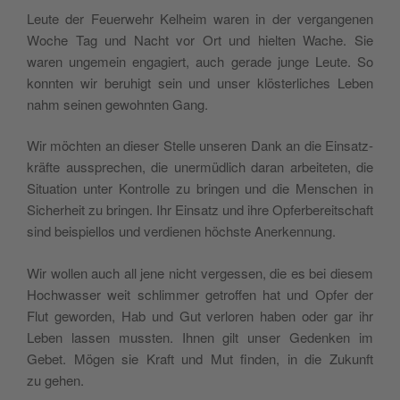
Leu­te der Feuer­wehr Kelheim waren in der ver­gan­ge­nen
Woche Tag und Nacht vor Ort und hiel­ten Wache. Sie
waren unge­mein enga­giert, auch gera­de jun­ge Leu­te. So
konn­ten wir beru­higt sein und unser klö­ster­li­ches Leben
nahm sei­nen gewohn­ten Gang.
Wir möch­ten an die­ser Stel­le unse­ren Dank an die Ein­satz­
kräf­te aus­spre­chen, die uner­müd­lich daran arbei­te­ten, die
Situa­tion unter Kon­trol­le zu brin­gen und die Men­schen in
Siche­rheit zu brin­gen. Ihr Ein­sa­tz und ihre Opfer­be­rei­tschaft
sind bei­spiel­los und ver­die­nen höch­ste Anerkennung.
Wir wol­len auch all jene nicht ver­ges­sen, die es bei die­sem
Hoch­was­ser weit schlim­mer getrof­fen hat und Opfer der
Flut gewor­den, Hab und Gut ver­lo­ren haben oder gar ihr
Leben las­sen mus­sten. Ihnen gilt unser Geden­ken im
Gebet. Mögen sie Kraft und Mut fin­den, in die Zukunft
zu gehen.