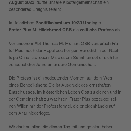
Augu­st 2025
, durf­te unse­re Klo­ster­ge­mein­schaft ein
beson­de­res Erei­gnis feiern:
Im feier­li­chen
Pon­ti­fi­ka­lamt um 10:30 Uhr
legte
Fra­ter Pius M. Hil­de­brand OSB
die
zei­tli­che Pro­fess
ab.
Vor unse­rem Abt Tho­mas M. Frei­hart OSB ver­sprach Fra­
ter Pius, nach der Regel des hei­li­gen Bene­dikt in der Nach­
fol­ge Chri­sti zu leben. Mit die­sem Schritt bin­det er sich für
zunä­ch­st drei Jah­re an unse­re Gemeinschaft.
Die Pro­fess ist ein bedeu­ten­der Moment auf dem Weg
eines Bene­dik­ti­ners: Sie ist Ausdruck des ern­sthaf­ten
Entschlus­ses, im klö­ster­li­chen Leben Gott zu die­nen und in
der Gemein­schaft zu wach­sen. Fra­ter Pius bezeug­te sei­
nen Wil­len mit der Pro­fes­sfor­mel, die er eige­n­hän­dig auf
dem Altar niederlegte.
Wir dan­ken allen, die die­sen Tag mit uns gefeiert haben,