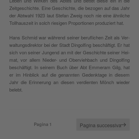
Leben und Wir­ken des Abtes und bet­tet die­se ein in die
Zeit­ge­schi­ch­te. Eine Geschi­ch­te, die bezo­gen auf das Jahr
der Abt­wa­hl 1923 laut Ste­fan Zweig noch nie eine ähn­li­che
Tol­lhauszeit in solch rie­si­gen Pro­por­tio­nen pro­du­ziert hat.
Hans Sch­mid war wäh­rend sei­ner beru­fli­chen Zeit als Ver­
wal­tung­sdi­rek­tor bei der Stadt Din­gol­fing beschäf­tigt. Er hat
sich von sei­ner Jun­gend an mit der Geschi­ch­te sei­ner Hei­
mat, vor allem Nie­der- und Ober­vieh­bach und Din­gol­fing
beschäf­tigt. In sei­nem Buch über Abt Emme­ram Gilg, hat
er im Hin­blick auf die genann­ten Gedenk­ta­ge in die­sem
Jahr die Erin­ne­rung an die­sen ver­dien­ten Mönch wie­der
belebt.
Paginazione
Pagina
1
Pagina successiva
degli