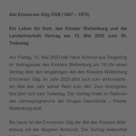
Abt Emme­ram Gilg OSB (1887 – 1973)
Ein Leben für Gott, das Klo­ster Welt­en­burg und die
Land­wir­ts­chaft Vor­trag am 12. Mai 2023 zum 50.
Todestag
Am Frei­tag, 12. Mai 2023 hält Hans Sch­mid aus Din­gol­fing
im Vor­trags­saal des Klo­sters Welt­en­burg um 19 Uhr einen
Vor­trag über den lan­g­jäh­ri­gen Abt des Klo­sters Welt­en­burg
Emme­ram Gilg. Im Jahr 2023 jährt sich zum ein­hun­derts­
ten Mal das Jahr sei­ner Wahl zum Abt. Zum fün­f­zig­sten
Mal jährt sich sein Tode­stag. Der Vor­trag fin­det im Rah­men
des Jah­re­spro­gramms der Grup­pe Geschi­ch­te – Klo­ster
Welt­en­burg statt.
Bis heu­te ist Abt Emme­ram Gilg der Abt des Klo­sters Welt­
en­burg mit der läng­sten Amtszeit. Der Vor­trag beleu­ch­tet