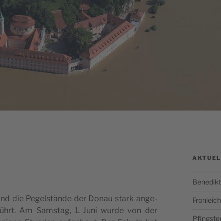
AKTUEL
Benedikt
sind die Pegel­stän­de der Donau stark ange­
Fronlei
ührt. Am Sam­stag, 1. Juni wur­de von der
Pfingste