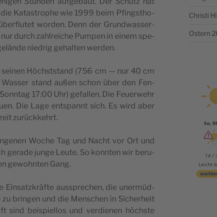
ni­gen Stun­den auf­ge­baut. Der Schu­tz hat
die Kata­stro­phe wie 1999 beim Pfing­stho­
Christi 
 über­flu­tet wor­den. Denn der Grund­was­ser­
Ostern 
e nur durch zahl­rei­che Pum­pen in einem spe­
­ge­län­de nie­drig gehal­ten werden.
egel sei­nen Höchststand (756 cm — nur 40 cm
as Was­ser stand außen schon über den Fen­
(Sonn­tag 17:00 Uhr) gefal­len. Die Feuer­wehr
auen. Die Lage entspannt sich. Es wird aber
zeit zurückkehrt.
So, 0
gan­ge­nen Woche Tag und Nacht vor Ort und
h gera­de jun­ge Leu­te. So konn­ten wir beru­
14 / 
­nen gewohn­ten Gang.
Leicht 
 Ein­satz­kräf­te aus­spre­chen, die uner­müd­
­le zu brin­gen und die Men­schen in Siche­rheit
aft sind bei­spiel­los und ver­die­nen höch­ste