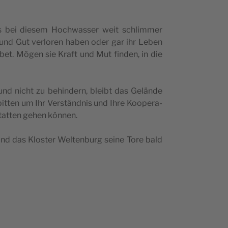
es bei die­sem Hoch­was­ser weit schlim­mer
und Gut ver­lo­ren haben oder gar ihr Leben
bet. Mögen sie Kraft und Mut fin­den, in die
n und nicht zu behin­dern, bleibt das Gelän­de
it­ten um Ihr Ver­ständ­nis und Ihre Koo­pe­ra­
stat­ten gehen können.
nd das Klo­ster Welt­en­burg sei­ne Tore bald