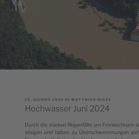
PUBBLICATO
10. GIUGNO 2024
DI
MATTHIAS RISSE
IL
Hochwasser Juni 2024
Durch die star­ken Regen­fäl­le um Fron­leich­nam 
stie­gen und haben zu Über­sch­wem­mun­gen gef