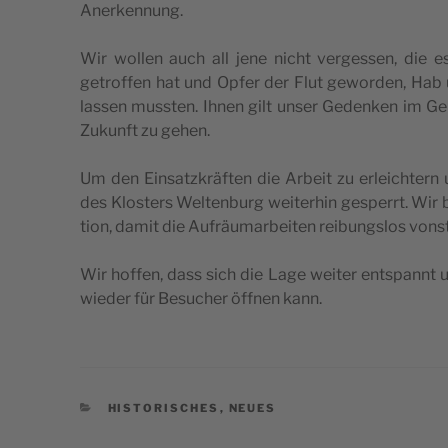
Anerkennung.
Wir wol­len auch all jene nicht ver­ges­sen, die 
getrof­fen hat und Opfer der Flut gewor­den, Hab 
las­sen mus­sten. Ihnen gilt unser Geden­ken im Ge
Zukunft zu gehen.
Um den Ein­satz­kräf­ten die Arbeit zu erlei­ch­ter
des Klo­sters Welt­en­burg wei­te­rhin gesperrt. Wir b
tion, damit die Aufräu­mar­bei­ten rei­bung­slos von­
Wir hof­fen, dass sich die Lage wei­ter entspannt u
wie­der für Besu­cher öff­nen kann.
CATEGORIE
HISTORISCHES
,
NEUES