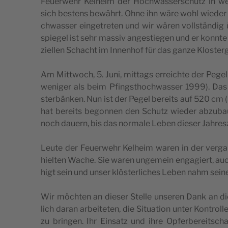
Feuer­wehr Kelheim der Hoch­was­ser­schu­tz in we
sich bestens bewährt. Ohne ihn wäre wohl wie­der 
ch­was­ser ein­ge­tre­ten und wir wären voll­stän­dig
spie­gel ist sehr mas­siv ange­stie­gen und er konn­t
ziel­len Scha­cht im Inne­n­hof für das gan­ze Klo­ster
Am Mitt­woch, 5. Juni, mit­tags errei­ch­te der P
weni­ger als beim Pfing­stho­ch­was­ser 1999). D
ster­bän­ken. Nun ist der Pegel berei­ts auf 520 cm 
hat berei­ts begon­nen den Schu­tz wie­der abzu­b
noch dauern, bis das nor­ma­le Leben die­ser Jah­res
Leu­te der Feuer­wehr Kelheim waren in der ver­
hiel­ten Wache. Sie waren unge­mein enga­giert, auc
higt sein und unser klö­ster­li­ches Leben nahm sei
Wir möch­ten an die­ser Stel­le unse­ren Dank an die
lich daran arbei­te­ten, die Situa­tion unter Kon­trol
zu brin­gen. Ihr Ein­sa­tz und ihre Opfer­be­rei­tsch