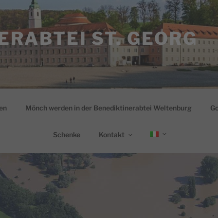
ERABTEI ST. GEORG
en
Mönch werden in der Benediktinerabtei Weltenburg
Go
Schenke
Kontakt