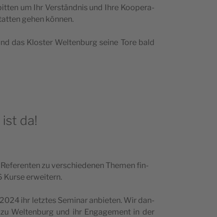
bit­ten um Ihr Ver­s­tänd­nis und Ihre Koo­pe­ra­
­stat­ten gehen können.
nd das Klo­s­ter Wel­ten­burg sei­ne Tore bald
st da!
efe­ren­ten zu ver­sc­hi­e­de­nen The­men fin­
 Kur­se erweitern.
2024 ihr letz­tes Semi­nar anbi­e­ten. Wir dan­
ue zu Wel­ten­burg und ihr Enga­ge­ment in der