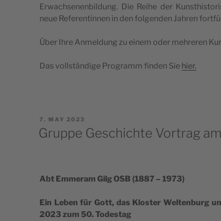
Erwac­hse­nen­bil­dung. Die Rei­he der Kun­st­hi­s­to­
neue Refe­ren­tin­nen in den fol­gen­den Jahren fortf
Über Ihre Anmel­dung zu einem oder mehre­ren Kur­s
Das vollstän­d­ige Pro­gramm fin­den Sie
hier.
POSTED
7. MAY 2023
ON
Gruppe Geschichte Vortrag am
Abt Emme­ram Gilg OSB (1887 – 1973)
Ein Leben für Gott, das Klo­s­ter Wel­ten­burg un
2023 zum 50. Todestag