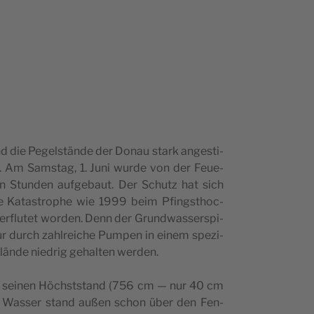
nd die Pegel­stän­de der Donau stark ange­s­ti­
Am Sam­s­tag, 1. Juni wur­de von der Feu­e­
en Stun­den auf­ge­ba­ut. Der Schutz hat sich
 Kata­s­trop­he wie 1999 beim Pfing­st­hoc­
r­flu­tet wor­den. Denn der Grun­dwas­ser­s­pi­
nur durch zahl­re­ic­he Pum­pen in einem spe­zi­
e­län­de nie­drig gehal­ten werden.
el sei­nen Höc­hst­s­tand (756 cm — nur 40 cm
as Was­ser stand außen schon über den Fen­