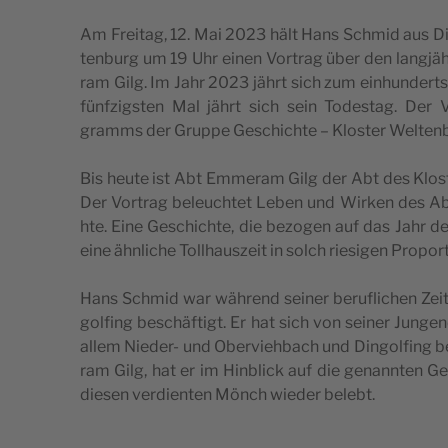
Am Fre­i­tag, 12. Mai 2023 hält Hans Schmid aus Din­g
ten­burg um 19 Uhr einen Vor­trag über den lang­jä
ram Gilg. Im Jahr 2023 jährt sich zum ein­hun­dert
fünf­zig­s­ten Mal jährt sich sein Tode­s­tag. Der
gramms der Gru­ppe Gesc­hic­hte – Klo­s­ter Wel­ten­
Bis heu­te ist Abt Emme­ram Gilg der Abt des Klo­s­te
Der Vor­trag bele­uc­htet Leben und Wir­ken des Abtes
hte. Eine Gesc­hic­hte, die bezo­gen auf das Jahr d
eine ähn­lic­he Tollha­us­ze­it in solch rie­si­gen Pro­por­t
Hans Schmid war während sei­ner beru­flic­hen Zeit 
gol­fing besc­häf­tigt. Er hat sich von sei­ner Jun­ge
allem Nie­der- und Ober­vi­e­hbach und Din­gol­fing
ram Gilg, hat er im Hin­blick auf die genann­ten Ge
die­sen ver­di­en­ten Mönch wie­der belebt.