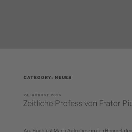
Skip
to
BENE
content
Kloster Welte
CATEGORY:
NEUES
POSTED
24. AUGUST 2025
ON
Zeitliche Profess von Frater P
Am Hoc­hfest Mariä Auf­na­hme in den Him­mel, d