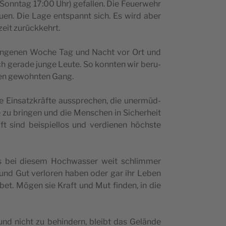
Sonn­tag 17:00 Uhr) gefal­len. Die Feu­e­rwe­hr
u­en. Die Lage ent­s­pannt sich. Es wird aber
ze­it zurückkehrt.
­gan­ge­nen Woc­he Tag und Nac­ht vor Ort und
ch ger­ade jun­ge Leu­te. So konn­ten wir beru­
nen gewo­hn­ten Gang.
Ein­satz­kräf­te aus­s­prec­hen, die uner­müd­
­le zu brin­gen und die Men­sc­hen in Sic­her­he­it
ft sind bei­s­pi­el­los und ver­di­e­nen höc­hs­te
 es bei die­sem Hoc­hwas­ser weit schlim­mer
und Gut ver­lo­ren haben oder gar ihr Leben
bet. Mögen sie Kra­ft und Mut fin­den, in die
 und nic­ht zu behin­dern, ble­ibt das Gelän­de