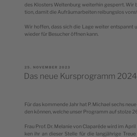
des Klo­s­ters Wel­ten­burg wei­ter­hin ges­pe­rrt. Wir 
ti­on, damit die Aufräu­mar­be­i­ten rei­bungs­los von
Wir hof­fen, dass sich die Lage wei­ter ent­s­pannt u
wie­der für Besuc­her öffnen kann.
POSTED
25. NOVEMBER 2023
ON
Das neue Kursprogramm 2024 i
Für das kom­mende Jahr hat P. Mic­ha­el sec­hs neue R
den kön­nen, welc­he unser Pro­gramm auf stol­ze 26
Frau Prof. Dr. Mela­nie von Cla­pa­réde wird im April 
ken ihr an die­ser Stel­le für die lang­jähr­ige Tre­