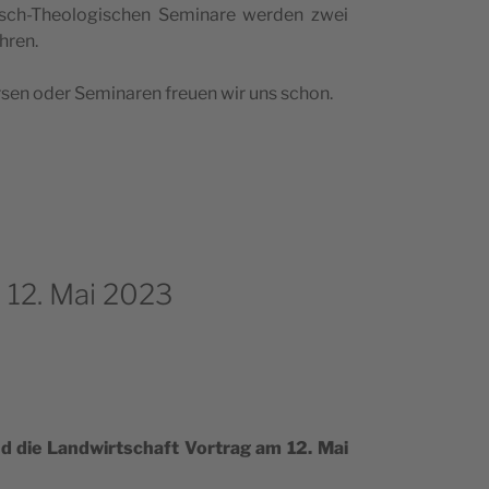
ri­sch-Theo­lo­gi­sc­hen Semi­n­are wer­den zwei
ühren.
en oder Semi­na­ren fre­u­en wir uns schon.
 12. Mai 2023
d die Lan­dwirt­sc­ha­ft Vor­trag am 12. Mai