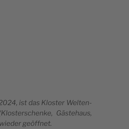
2024, ist das Klo­s­ter Wel­ten­
lo­s­ter­sc­hen­ke, Gäs­te­ha­us,
) wie­der geöffnet.