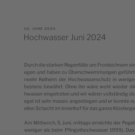
POSTED
10. JUNE 2024
ON
Hochwasser Juni 2024
Durch die star­ken Regen­fäl­le um Fron­le­ic­hnam si
e­gen und haben zu Über­sc­hwem­mun­gen geführt. 
rwe­hr Kel­he­im der Hoc­hwas­ser­sc­hutz in weni­g
bes­tens bewährt. Ohne ihn wäre wohl wie­der die
hwas­ser ein­ge­tre­ten und wir wären vollstän­dig übe
e­gel ist sehr mas­siv ange­s­ti­e­gen und er konn­te 
el­len Schac­ht im Innen­hof für das gan­ze Klo­s­ter­g
Am Mit­twoch, 5. Juni, mit­tags erre­ic­hte der Peg
weni­ger als beim Pfing­st­hoc­hwas­ser 1999). D