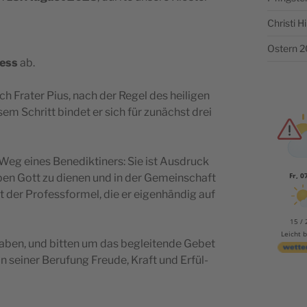
Christi 
Ostern 
fess
ab.
h Fra­ter Pius, nach der Regel des hei­li­gen
e­sem Schritt bin­det er sich für zunäc­hst drei
eg eines Bene­dik­ti­ners: Sie ist Aus­druck
Fr, 0
Leben Gott zu die­nen und in der Geme­in­sc­ha­ft
 der Pro­fes­s­for­mel, die er eigen­hän­dig auf
15 / 
Leicht 
 haben, und bit­ten um das begle­i­t­ende Gebet
 sei­ner Beru­fung Fre­u­de, Kra­ft und Erfül­