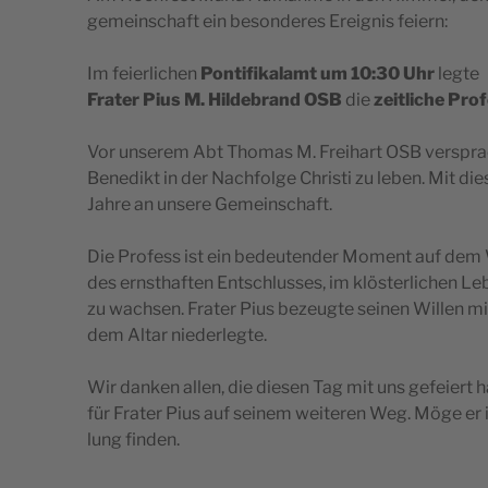
ge­me­in­sc­ha­ft ein beson­de­res Ere­i­g­nis feiern:
Im fei­er­lic­hen
Pon­tifi­ka­lamt um 10:30 Uhr
legte
Fra­ter Pius M. Hil­de­brand OSB
die
zei­tlic­he Pro­
Vor unse­rem Abt Tho­mas M. Fre­i­hart OSB ver­s­prac
Bene­dikt in der Nac­hfol­ge Chri­s­ti zu leben. Mit di
Jahre an unse­re Gemeinschaft.
Die Pro­fess ist ein bede­u­ten­der Moment auf dem W
des ern­st­ha­f­ten Ent­sc­hlus­ses, im klös­ter­lic­hen 
zu wac­hsen. Fra­ter Pius beze­ug­te sei­nen Wil­len mit
dem Altar niederlegte.
Wir dan­ken allen, die die­sen Tag mit uns gefe­i­ert
für Fra­ter Pius auf sei­nem wei­te­ren Weg. Möge er in
lung finden.