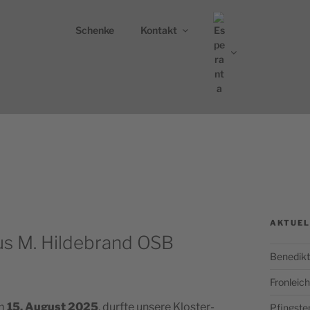
Schenke
Kontakt
DIKTINERABTEI ST. 
nburg
AKTUEL
ius M. Hildebrand OSB
Benedikt
Fronlei
em
15. August 2025
, dur­f­te unse­re Klo­s­ter­
Pfingste