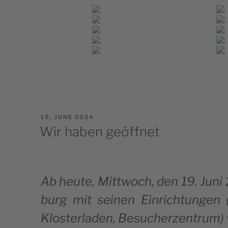
POSTED
19. JUNE 2024
ON
Wir haben geöffnet
Ab heu­te, Mit­twoch, den 19. Juni 
burg mit sei­nen Ein­ric­htun­gen (K
Klo­s­ter­la­den, Besuc­her­zen­trum