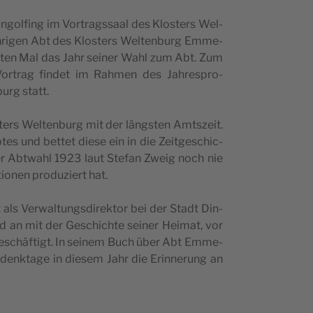
ol­fing im Vor­trags­sa­al des Klo­s­ters Wel­
hri­gen Abt des Klo­s­ters Wel­ten­burg Emme­
­s­ten Mal das Jahr sei­ner Wahl zum Abt. Zum
 Vor­trag fin­det im Rahmen des Jahre­s­pro­
burg statt.
rs Wel­ten­burg mit der läng­s­ten Amts­ze­it.
 und bet­tet die­se ein in die Zeit­ge­sc­hic­
er Abtwa­hl 1923 laut Ste­fan Zwe­ig noch nie
i­o­nen pro­du­zi­ert hat.
als Verwal­tungs­di­rek­tor bei der Stadt Din­
nd an mit der Gesc­hic­hte sei­ner Hei­mat, vor
 besc­häf­tigt. In sei­nem Buch über Abt Emme­
denk­ta­ge in die­sem Jahr die Erin­ne­rung an