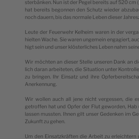
ster­bän­ken. Nun ist der Pegel bere­its auf 520 cm (
hat bere­its begon­nen den Schutz wie­der abzu­ba­
noch dau­ern, bis das nor­ma­le Leben die­ser Jahres­
Leu­te der Feu­e­rwe­hr Kel­he­im waren in der ver
hiel­ten Wac­he. Sie waren unge­me­in enga­gi­ert, au
higt sein und unser klös­ter­lic­hes Leben nahm sei­
Wir möc­hten an die­ser Stel­le unse­ren Dank an die 
lich daran arbe­i­te­ten, die Situ­a­ti­on unter Kon­trol
zu brin­gen. Ihr Ein­satz und ihre Opfer­be­re­it­sc­ha­
Anerkennung.
Wir wol­len auch all jene nic­ht ver­ges­sen, die
getrof­fen hat und Opfer der Flut gewor­den, Hab 
las­sen mus­s­ten. Ihnen gilt unser Geden­ken im Ge
Zukun­ft zu gehen.
Um den Ein­satz­kräf­ten die Arbe­it zu erle­ic­htern