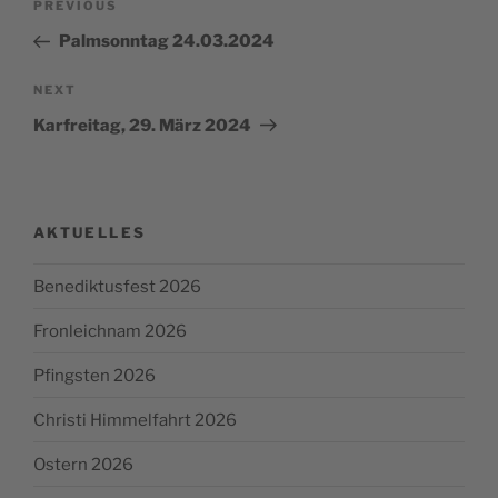
Previous
PREVIOUS
navigation
Post
Palmsonntag 24.03.2024
Next
NEXT
Post
Karfreitag, 29. März 2024
AKTUELLES
Benediktusfest 2026
Fronleichnam 2026
Pfingsten 2026
Christi Himmelfahrt 2026
Ostern 2026