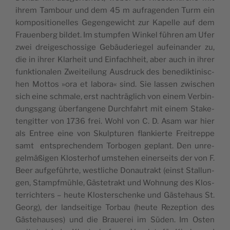
ihrem Tam­bo­ur und dem 45 m aufra­gen­den Turm ein
kom­po­si­ti­o­nel­les Gegen­ge­wic­ht zur Kapel­le auf dem
Fra­u­en­berg bil­det. Im stum­p­fen Win­kel führen am Ufer
zwei dre­i­ge­sc­hos­s­ige Gebäu­de­ri­e­gel aufe­i­nan­der zu,
die in ihrer Klar­he­it und Ein­fac­hhe­it, aber auch in ihrer
funk­ti­o­na­len Zwe­i­te­i­lung Aus­druck des bene­dik­ti­ni­sc­
hen Mot­tos »ora et labo­ra« sind. Sie las­sen zwi­sc­hen
sich eine schma­le, erst nac­hträglich von einem Ver­bin­
dung­s­gang über­fan­ge­ne Durc­hfa­hrt mit einem Sta­ke­
ten­git­ter von 1736 frei. Wohl von C. D. Asam war hier
als Entree eine von Skul­p­tu­ren flan­ki­er­te Fre­i­tre­ppe
samt ent­s­prec­hen­dem Tor­bo­gen geplant. Den unre­
gel­mäßi­gen Klo­s­ter­hof ums­te­hen einer­se­its der von F.
Beer auf­ge­führ­te, wes­tlic­he Dona­u­trakt (einst Stal­lun­
gen, Stam­pf­mühle, Gäs­te­trakt und Wohnung des Klo­s­
te­rric­hters – heu­te Klo­s­ter­sc­hen­ke und Gäs­te­ha­us St.
Georg), der land­se­i­t­ige Tor­bau (heu­te Reze­p­ti­on des
Gäs­te­ha­u­ses) und die Bra­u­e­rei im Süden. Im Osten