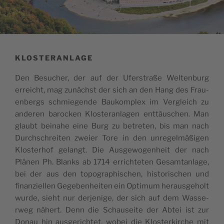
KLOSTERANLAGE
Den Besuc­her, der auf der Ufer­s­tra­ße Wel­ten­burg
erre­ic­ht, mag zunäc­hst der sich an den Hang des Fra­u­
en­bergs schmi­e­g­ende Bau­kom­plex im Ver­gle­ich zu
ande­ren baroc­ken Klo­s­te­ran­la­gen ent­täu­sc­hen. Man
gla­ubt bei­na­he eine Burg zu betre­ten, bis man nach
Durc­hsc­hre­i­ten zwe­i­er Tore in den unre­gel­mäßi­gen
Klo­s­ter­hof gelangt. Die Aus­ge­wo­gen­he­it der nach
Plänen Ph. Blanks ab 1714 erric­hte­ten Gesam­tan­la­ge,
bei der aus den topo­grap­hi­sc­hen, his­to­ri­sc­hen und
finan­zi­el­len Geg­eben­he­i­ten ein Opti­mum hera­u­s­ge­holt
wur­de, sie­ht nur der­je­n­ige, der sich auf dem Was­se­
rweg nähert. Denn die Scha­u­se­ite der Abtei ist zur
Donau hin aus­ge­ric­htet, wobei die Klo­s­ter­kirc­he mit