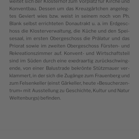
wei­tet sich der Klo­s­ter­hof zum Vor­platz für Kirc­he und
Kon­vent­bau. Des­sen um das Kre­uz­gärtc­hen ange­leg­
tes Gevi­ert wies bzw. weist in sei­nem noch von Ph.
Blank selbst erric­hte­ten Dona­u­trakt u. a. im Erd­ge­sc­
hoss die Klo­s­ter­ve­rwal­tung, die Küc­he und den Spe­i­
se­sa­al, im ers­ten Ober­ge­sc­hoss die Präla­tur und das
Pri­o­rat sowie im zwe­i­ten Ober­ge­sc­hoss Für­s­ten- und
Rekre­a­ti­ons­zim­mer auf. Kon­vent- und Wirt­sc­ha­ft­s­te­il
sind im Süden durch eine exe­dra­ar­tig zurück­sc­hwin­g­
ende, von einer Balu­s­tr­ade bekrön­te Stütz­ma­u­er ver­
klam­mert, in der sich die Zugän­ge zum Fra­u­en­berg und
zum Fel­sen­kel­ler (einst Gär­kel­ler, heu­te »Besuc­her­zen­
trum« mit Aus­s­tel­lung zu Gesc­hic­hte, Kul­tur und Natur
Wel­ten­burgs) befinden.