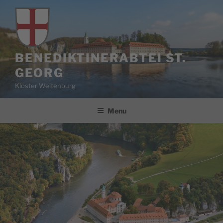
Skip
to
content
BENEDIKTINERABTEI ST.
GEORG
Kloster Weltenburg
Menu