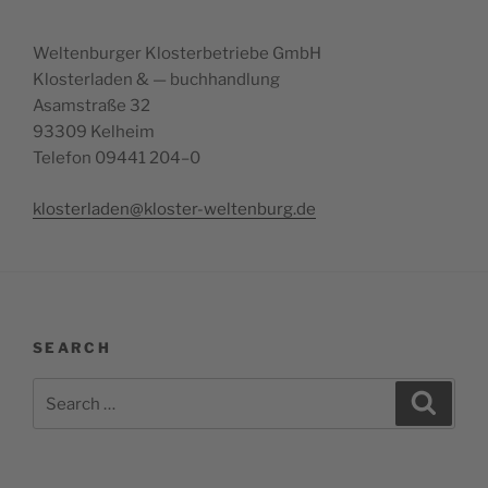
Wel­ten­bur­ger Klo­s­ter­be­tri­e­be GmbH
Klo­s­ter­la­den & — buchhandlung
Asam­s­tra­ße 32
93309 Kelheim
Tele­fon 09441 204–0
klosterladen@kloster-weltenburg.de
SEARCH
Search
Search
for: