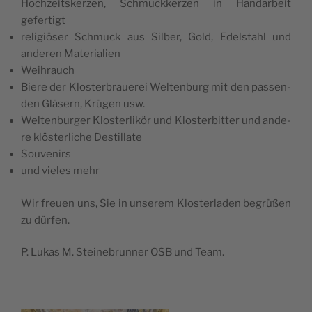
Hoc­hze­it­s­ker­zen, Schmuc­kker­zen in Han­dar­be­it
gefertigt
reli­gi­öser Schmuck aus Sil­ber, Gold, Edel­sta­hl und
ande­ren Materialien
Wei­hra­uch
Bie­re der Klo­s­ter­bra­u­e­rei Wel­ten­burg mit den pas­sen­
den Gläsern, Krügen usw.
Wel­ten­bur­ger Klo­s­ter­li­kör und Klo­s­ter­bit­ter und ande­
re klös­ter­lic­he Destillate
Sou­ve­nirs
und vie­les mehr
Wir fre­u­en uns, Sie in unse­rem Klo­s­ter­la­den begrüßen
zu dürfen.
P. Lukas M. Ste­i­ne­brun­ner OSB und Team.