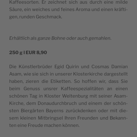
Kaf­fe­e­sor­ten. Er zeic­hnet sich aus durch eine mil­de
Säu­re, ein weic­hes und fei­nes Aro­ma und einen kräf­ti­
gen, run­den Geschmack.
Erhäl­tlich als gan­ze Bohne oder auch gema­hlen
.
250 g l EUR 8,90
Die Kün­stler­brüder Egid Qui­rin und Cos­mas Dami­an
Asam, wie sie sich in unse­rer Klo­s­ter­kirc­he dar­ge­s­tellt
haben, zie­ren die Eti­ket­ten. So hof­fen wir, dass Sie
beim Genuss uns­rer Kaf­fe­e­s­pe­zi­a­li­täten an einen
schönen Tag in Klo­s­ter Wel­ten­burg mit sei­ner Asam-
Kirc­he, dem Dona­u­durc­hbruch und einem der schön­
sten Bier­gär­ten Bayerns zurück­den­ken oder mit die­
sem kle­i­nen Mit­bring­sel Ihren Fre­un­den und Bekann­
ten eine Fre­u­de mac­hen können.