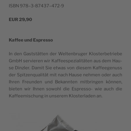
ISBN 978–3‑87437–472‑9
EUR 29,90
Kaf­fee und Espresso
In den Gast­s­tät­ten der Wel­ten­bru­ger Klo­s­ter­be­tri­e­be
GmbH ser­vi­e­ren wir Kaf­fe­e­s­pe­zi­a­li­täten aus dem Hau­
se Dinz­ler. Damit Sie etwas von die­sem Kaf­fe­e­ge­nuss
der Spit­ze­nqu­a­li­tät mit nach Hau­se nehmen oder auch
Ihren Fre­un­den und Bekann­ten mit­brin­gen kön­nen,
bie­ten wir Ihnen sowo­hl die Espres­so- wie auch die
Kaf­fe­e­mi­sc­hung in unse­rem Klo­s­ter­la­den an.