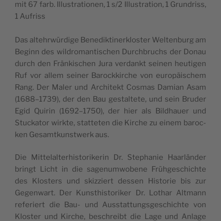
mit 67 farb. Illu­s­tra­ti­o­nen, 1 s/2 Illu­s­tra­ti­on, 1 Grun­driss,
1 Aufriss
Das alte­hrwür­d­ige Bene­dik­ti­ner­klo­s­ter Wel­ten­burg am
Beginn des wil­dro­man­ti­sc­hen Durc­hbruc­hs der Donau
durch den Frän­ki­sc­hen Jura ver­dankt sei­nen heu­ti­gen
Ruf vor allem sei­ner Baroc­kkirc­he von euro­päi­sc­hem
Rang. Der Mal­er und Arc­hi­tekt Cos­mas Dami­an Asam
(1688–1739), der den Bau ges­tal­t­ete, und sein Bru­der
Egid Qui­rin (1692–1750), der hier als Bild­ha­u­er und
Stuc­ka­tor wirk­te, stat­te­ten die Kirc­he zu einem baroc­
ken Gesamt­kun­stwerk aus.
Die Mit­te­lal­ter­hi­s­to­ri­ke­rin Dr. Step­ha­nie Haar­län­der
bringt Lic­ht in die sage­nu­mw­obe­ne Frühge­sc­hic­hte
des Klo­s­ters und ski­zzi­ert des­sen His­to­rie bis zur
Gege­nwart. Der Kun­st­hi­s­to­ri­ker Dr. Lot­har Alt­mann
refe­ri­ert die Bau- und Aus­s­tat­tung­s­ge­sc­hic­hte von
Klo­s­ter und Kirc­he, besc­hre­ibt die Lage und Anla­ge