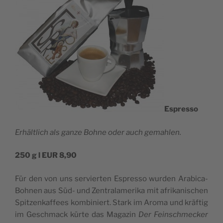
Espres­so
Erhäl­tlich als gan­ze Bohne oder auch gemahlen.
250 g l EUR 8,90
Für den von uns ser­vi­er­ten Espres­so wur­den Ara­bi­ca-
Bohnen aus Süd- und Zen­tra­la­me­ri­ka mit afri­ka­ni­sc­hen
Spit­zen­kaf­fe­es kom­bi­ni­ert. Stark im Aro­ma und kräf­tig
im Gesc­hmack kür­te das Maga­zin
Der Fein­sc­hmec­ker