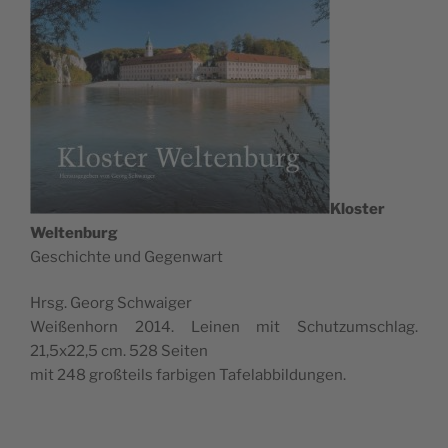
Klo­s­ter
W
elten­burg
Gesc­hic­hte und Gegenwart
Hrsg. Georg Schwaiger
Wei­ßen­horn 2014. Lei­nen mit Schut­zum­sc­hlag.
21,5x22,5 cm. 528 Seiten
mit 248 gro­ßte­ils far­bi­gen Tafelabbildungen.