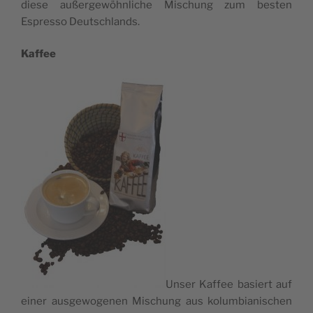
die­se außer­ge­wöhn­lic­he Misc­hung zum bes­ten
Espres­so Deutschlands.
Kaf­fee
Unser Kaf­fee basi­ert auf
einer aus­ge­wo­ge­nen Misc­hung aus kolum­bi­a­ni­sc­hen