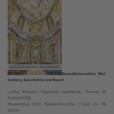
Bene­dik­ti­ne­rab­tei Wel­
ten­burg Gesc­hic­hte und Kunst
Lot­har Alt­mann, Step­ha­nie Haar­län­der, Tho­mas M.
Fre­i­hart OSB
Regen­s­burg 2019. Kla­ppen­bro­sc­hur, 17x24 cm. 96
Seiten