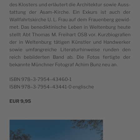
des Klo­s­ters und erläu­tert die Arc­hi­tek­tur sowie Aus­s­
tat­tung der Asam-Kirc­he. Ein Exkurs ist auch der
Wallfa­hrt­s­kirc­he U. L. Frau auf dem Fra­u­en­berg gewid­
met. Das bene­dik­ti­ni­sc­he Leben in Wel­ten­burg heu­te
stellt Abt Tho­mas M. Fre­i­hart OSB vor. Kurz­bio­gra­fi­en
der in Wel­ten­burg täti­gen Kün­stler und Han­dwer­ker
sowie umfan­gre­ic­he Lite­ra­tur­hi­nwe­i­se run­den den
reich bebil­der­ten Band ab. Die Fotos fer­tig­te der
bekann­te Münc­hner Foto­graf Achim Bunz neu an.
ISBN 978–3‑7954–43460‑1
ISBN 978–3‑7954–43441‑0 englische
EUR 9,95