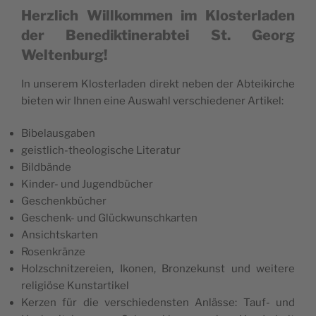
Herzlich Willkommen im Klosterladen
der Benediktinerabtei St. Georg
Weltenburg!
In unse­rem Klo­s­ter­la­den direkt neben der Abte­i­kirc­he
bie­ten wir Ihnen eine Auswa­hl ver­sc­hi­e­de­ner Artikel:
Bibe­la­u­s­ga­ben
gei­s­tlich-theo­lo­gi­sc­he Literatur
Bild­bän­de
Kin­der- und Jugendbücher
Gesc­henk­büc­her
Gesc­henk- und Glückwunschkarten
Ansic­ht­s­kar­ten
Rosen­krän­ze
Holz­sc­hnit­ze­re­i­en, Iko­nen, Bron­ze­kunst und wei­te­re
reli­gi­öse Kunstartikel
Ker­zen für die ver­sc­hi­e­den­sten Anläs­se: Tauf- und