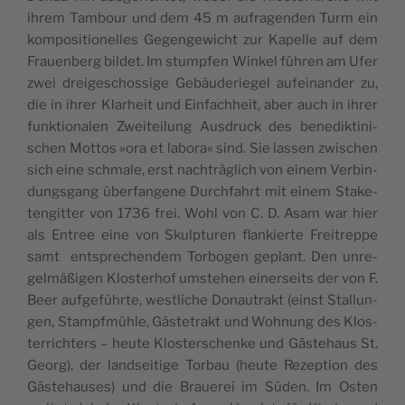
ihrem Tam­bour und dem 45 m aufra­gen­den Turm ein
kom­po­si­tio­nelles Gegen­ge­wicht zur Kapelle auf dem
Frauen­berg bil­det. Im stump­fen Win­kel füh­ren am Ufer
zwei drei­ges­chos­sige Gebäu­de­rie­gel aufei­nan­der zu,
die in ihrer Kla­rheit und Ein­fa­ch­heit, aber auch in ihrer
funk­tio­na­len Zwei­tei­lung Aus­druck des bene­dik­ti­ni­
schen Mot­tos »ora et labo­ra« sind. Sie las­sen zwi­schen
sich eine schmale, erst nach­trä­glich von einem Ver­bin­
dung­sgang über­fan­gene Dur­ch­fahrt mit einem Sta­ke­
ten­git­ter von 1736 frei. Wohl von C. D. Asam war hier
als Entree eine von Skulp­tu­ren flan­kierte Frei­treppe
samt ents­pre­chen­dem Tor­bo­gen geplant. Den unre­
gelmäßi­gen Klos­te­rhof umste­hen einer­seits der von F.
Beer auf­geführte, west­liche Donau­trakt (einst Stal­lun­
gen, Stampfmühle, Gäs­te­trakt und Woh­nung des Klos­
ter­rich­ters – heute Klos­ter­schenke und Gäs­te­haus St.
Georg), der land­sei­tige Tor­bau (heute Rezep­tion des
Gäs­te­hauses) und die Braue­rei im Süden. Im Osten