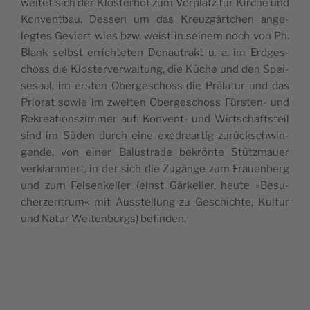
wei­tet sich der Klos­te­rhof zum Vor­platz für Kirche und
Kon­vent­bau. Des­sen um das Kreuzgärt­chen ange­
legtes Geviert wies bzw. weist in sei­nem noch von Ph.
Blank selbst errich­te­ten Donau­trakt u. a. im Erd­ges­
choss die Klos­ter­ver­wal­tung, die Küche und den Spei­
se­saal, im ers­ten Ober­ges­choss die Prä­la­tur und das
Prio­rat sowie im zwei­ten Ober­ges­choss Fürs­ten- und
Rekrea­tions­zim­mer auf. Konvent- und Wirt­schafts­teil
sind im Süden durch eine exe­draar­tig zurück­sch­win­
gende, von einer Balus­trade bekrönte Stütz­mauer
verk­lam­mert, in der sich die Zugänge zum Frauen­berg
und zum Fel­sen­kel­ler (einst Gär­kel­ler, heute »Besu­
cher­zen­trum« mit Auss­tel­lung zu Ges­chichte, Kul­tur
und Natur Wel­ten­burgs) befinden.