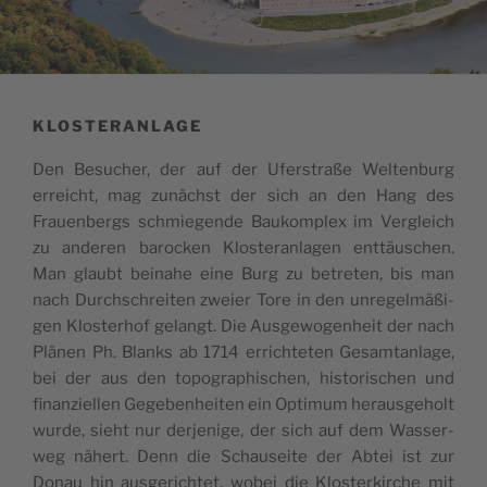
KLOSTERANLAGE
Den Besu­cher, der auf der Ufers­traße Wel­ten­burg
erreicht, mag zunächst der sich an den Hang des
Frauen­bergs schmie­gende Bau­kom­plex im Ver­gleich
zu ande­ren baro­cken Klos­te­ran­la­gen enttäu­schen.
Man glaubt bei­nahe eine Burg zu betre­ten, bis man
nach Durch­schrei­ten zweier Tore in den unre­gelmäßi­
gen Klos­te­rhof gelangt. Die Aus­ge­wo­gen­heit der nach
Plä­nen Ph. Blanks ab 1714 errich­te­ten Gesam­tan­lage,
bei der aus den topo­gra­phi­schen, his­to­ri­schen und
finan­ziel­len Gege­ben­hei­ten ein Opti­mum heraus­ge­holt
wurde, sieht nur der­je­nige, der sich auf dem Was­ser­
weg nähert. Denn die Schau­seite der Abtei ist zur
Donau hin aus­ge­rich­tet, wobei die Klos­ter­kirche mit