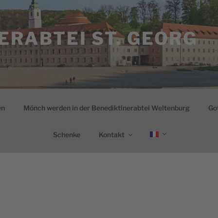
ERABTEI ST. GEORG
en
Mönch werden in der Benediktinerabtei Weltenburg
Go
Schenke
Kontakt