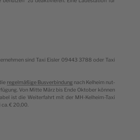
benut­zen“ zu deak­ti­vie­ren. Eine Lades­ta­tion für
n­ter­neh­men sind Taxi Eis­ler 09443 3788 oder Taxi
 die
regelmäßige Bus­ver­bin­dung
nach Kel­heim nut­
erfü­gung. Von Mitte März bis Ende Okto­ber kön­nen
a­bel ist die Wei­ter­fahrt mit der MH-Kel­heim-Taxi
 ca. € 20,00.