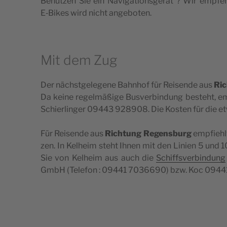
Benut­zen Sie ein Navi­ga­tions­gerät ? Wir emp­feh­
E‑Bikes wird nicht angeboten.
Mit dem Zug
Der nächst­ge­le­gene Bahn­hof für Rei­sende aus
Ric
Da keine regelmäßige Bus­ver­bin­dung bes­teht, emp
Schier­lin­ger 09443 928908. Die Kos­ten für die et
Für Rei­sende aus
Rich­tung Regens­burg
emp­fiehl
zen. In Kel­heim steht Ihnen mit den Linien 5 und 
Sie von Kel­heim aus auch die
Schiff­sver­bin­dung
GmbH (Tele­fon : 09441 7036690) bzw. Koc 09441 52