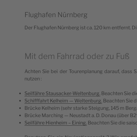
Flughafen Nürnberg
Der Flu­gha­fen Nürn­berg ist ca. 120 km ent­fernt.
Mit dem Fahrrad oder zu Fuß
Ach­ten Sie bei der Tou­ren­pla­nung darauf, dass 
nutzen :
Seilfähre Stau­sa­cker-Wel­ten­burg.
Beach­ten Sie die
Schiff­fahrt Kel­heim — Wel­ten­burg.
Beach­ten Sie di
Brücke Kel­heim (sehr starke Stei­gung, 145 m Ber­g
Brücke Mar­ching — Neus­tadt a. D. Donau (über B
Seilfähre Hien­heim – Eining.
Beach­ten Sie die sai­s