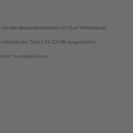
­zen Sie den Besu­cher­park­platz im Dorf Weltenburg.
em Ste­cker des Typs 2 für 22 kW ausgestattet.
ut­zen“ zu deaktivieren.