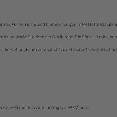
en des Gäs­te­hauses und Lie­fe­ran­ten ges­tat­tet ! Bitte Benut
 der Asam­straße 2, neben der Dorf­kirche. Die Säule ist mit ein
en die Option „Fähre ver­mei­den“ zu akti­vie­ren bzw. „Fähre ben
Die Fahr­zeit mit dem Auto beträgt ca. 90 Minuten