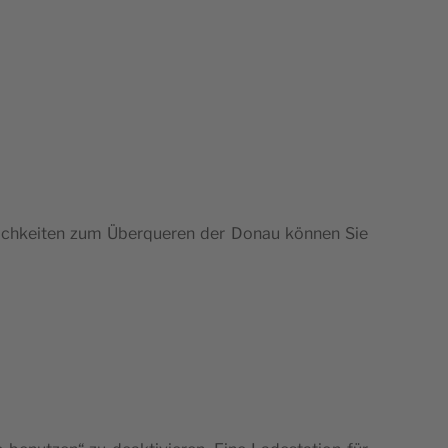
i­ch­kei­ten zum Über­que­ren der Donau kön­nen Sie