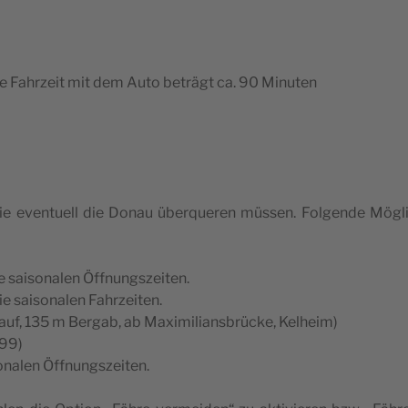
 Die Fahr­zeit mit dem Auto beträgt ca. 90 Minuten
Sie even­tuell die Donau über­que­ren müs­sen. Fol­gende Mögl
 sai­so­na­len Öffnungszeiten.
e sai­so­na­len Fahrzeiten.
auf, 135 m Ber­gab, ab Maxi­mi­lians­brücke, Kelheim)
299)
o­na­len Öffnungszeiten.