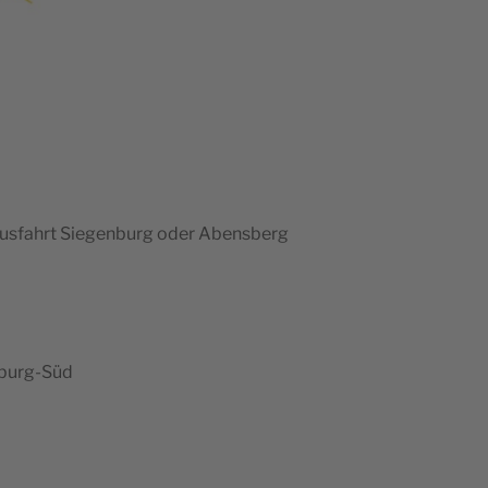
Aus­fahrt Sie­gen­burg oder Abensberg
nsburg-Süd