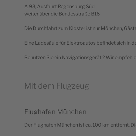
A 93, Aus­fahrt Regens­burg Süd
wei­ter über die Bun­dess­traße B16
Die Dur­ch­fahrt zum Klos­ter ist nur Mön­chen, Gäs­t
Eine Ladesäule für Elek­troau­tos befin­det sich in
Benut­zen Sie ein Navi­ga­tions­gerät ? Wir emp­feh­l
Mit dem Flugzeug
Flughafen München
Der Flu­gha­fen Mün­chen ist ca. 100 km ent­fernt. 