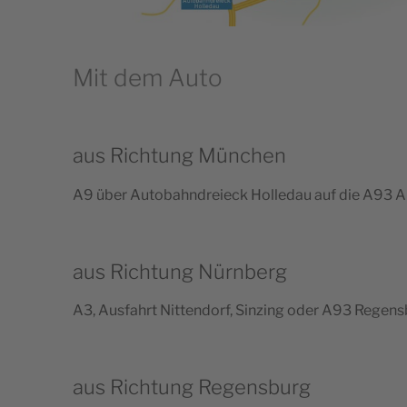
Mit dem Auto
aus Richtung München
A9 über Auto­bahn­dreieck Hol­le­dau auf die A93 
aus Richtung Nürnberg
A3, Aus­fahrt Nit­ten­dorf, Sin­zing oder A93 Rege
aus Richtung Regensburg