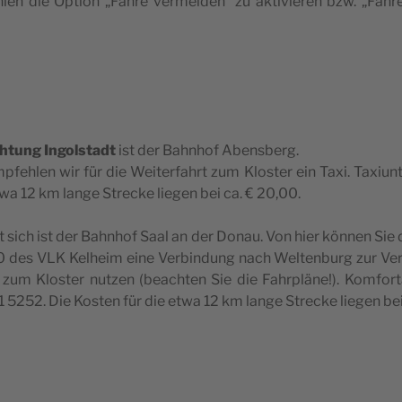
len die Option „Fähre ver­mei­den“ zu akti­vie­ren bzw. „Fähre 
h­tung Ingol­stadt
ist der Bahn­hof Abensberg.
­feh­len wir für die Wei­ter­fahrt zum Klos­ter ein Taxi. Taxiu
wa 12 km lange Strecke lie­gen bei ca. € 20,00.
t sich ist der Bahn­hof Saal an der Donau. Von hier kön­nen Sie
10 des VLK Kel­heim eine Ver­bin­dung nach Wel­ten­burg zur V
zum Klos­ter nut­zen (beach­ten Sie die Fahr­pläne!). Kom­for­t
52. Die Kos­ten für die etwa 12 km lange Strecke lie­gen bei