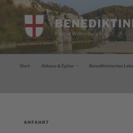
Aller
au
contenu
BENEDIKTIN
principal
Kloster Weltenburg
Start
Abbaye & Èglise
Benediktinisches Leb
ANFAHRT